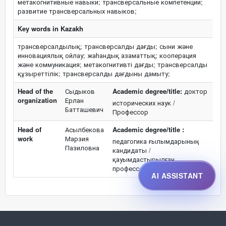
метакогнитивные навыки; трансверсальные компетенции;
развитие трансверсальных навыков;
Key words in Kazakh
трансверсалдылық; трансверсалды дағды; сыни және
инновациялық ойлау; жаһандық азаматтық; кооперация
және коммуникация; метакогнитивті дағды; трансверсалды
құзыреттілік; трансверсалды дағдыны дамыту;
Head of the
Сыдыков
Academic degree/title:
доктор
organization
Ерлан
исторических наук /
Батташевич
Профессор
Head of
Асылбекова
Academic degree/title :
work
Марзия
педагогика ғылымдарының
Пазиловна
кандидаты /
қауымдастырылған
профессор
AI ASSISTANT