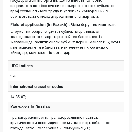
государственные органы, деятельность которых
направлена на обеспечение карьерного роста субъектов
профессионального труда в условиях конкуренции в
соответствии с международными стандартами.
Field of application (in Kazakh) :
Білім беру, ғылыми және
әлеуметтік өзара іс-қимыл субъектілері; қызметі
халықаралық стандарттарға сәйкес бәсекелестік
жағдайында кәсіптік еңбек субъектілерінің мансаптық өсуін
қамтамасыз етуге бағытталған әлеуметтік қоғамдық
ұйымдар, мемлекеттік органдар.
UDC indices
378
International classifier codes
14.35.07;
Key words in Russian
трансверсальность; трансверсальные навыки;
критическое и инновационное мышление; глобальное
гражданство; кооперация и коммуникация;