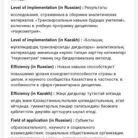
Level of implementation (in Russian) :
Результаты
исследования, отраженные в сборнике аналитических
материалов «Трансверсальные навыки будущих учителей»,
включены в учебную программу дисциплины
«Наукометрия».
Level of implementation (in Kazakh) :
«Болашақ
мұғалімдердің трансверсалды дағдылары» аналитикалық
материалдар жинағында көрініс тапқан зерттеу нәтижелері
"Наукометрия" пәнінің оқу бағдарламасына енгізілді.
Efficiency (in Russian) :
Новые навыки способствуют
повышению уровня конкурентоспособности страны в
целом, и научного сообщества Казахстана в частности, в
особенности в сфере гуманитарных дисциплин.
Efficiency (in Kazakh) :
Жаңа дағдылар тұтастай алғанда
елдің және Қазақстанның ғылыми қоғамдастығының, атап
айтқанда, гуманитарлық пәндер саласындағы бәсекеге
қабілеттілік деңгейін арттыруға ықпал етеді.
Field of application (in Russian) :
Субъекты
образовательного, научного и социального
взаимодействия; социальные общественные организации,