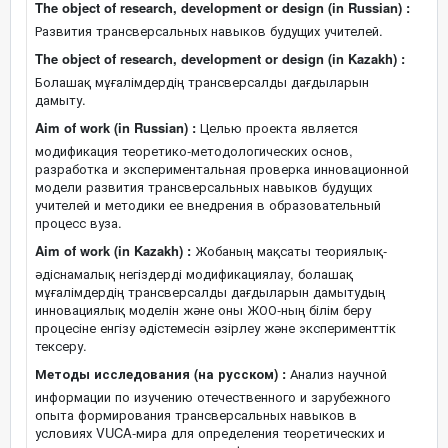
The object of research, development or design (in Russian) :
Развития трансверсальных навыков будущих учителей.
The object of research, development or design (in Kazakh) :
Болашақ мұғалімдердің трансверсалды дағдыларын
дамыту.
Aim of work (in Russian) :
Целью проекта является
модификация теоретико-методологических основ,
разработка и экспериментальная проверка инновационной
модели развития трансверсальных навыков будущих
учителей и методики ее внедрения в образовательный
процесс вуза.
Aim of work (in Kazakh) :
Жобаның мақсаты теориялық-
әдіснамалық негіздерді модификациялау, болашақ
мұғалімдердің трансверсалды дағдыларын дамытудың
инновациялық моделін және оны ЖОО-ның білім беру
процесіне енгізу әдістемесін әзірлеу және эксперименттік
тексеру.
Методы исследования (на русском) :
Анализ научной
информации по изучению отечественного и зарубежного
опыта формирования трансверсальных навыков в
условиях VUCA-мира для определения теоретических и