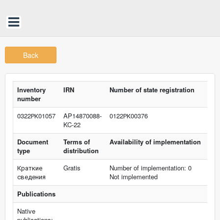
Back
Inventory
IRN
Number of state registration
number
0322РК01057
AP14870088-
0122РК00376
KC-22
Document
Terms of
Availability of implementation
type
distribution
Краткие
Gratis
Number of implementation: 0
сведения
Not implemented
Publications
Native
publications: