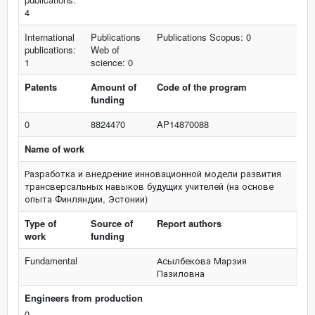
4
International
Publications
Publications Scopus: 0
publications:
Web of
1
science: 0
Patents
Amount of
Code of the program
funding
0
8824470
AP14870088
Name of work
Разработка и внедрение инновационной модели развития
трансверсальных навыков будущих учителей (на основе
опыта Финляндии, Эстонии)
Type of
Source of
Report authors
work
funding
Fundamental
Асылбекова Марзия
Пазиловна
Engineers from production
0