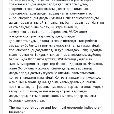
трансверсальды дағдыларды қалыптастырудың
теориялық және әдіснамалық тетіктері талданып,
трансверсальды дағдылардың негізгі компоненттері;
«Трансверсальды дағды» ұғымы және трансверсальды
дағдыларды анықтайтын сапалық белгілердің төрт бағыты
нақтыланды: сыни ойлау, шығармашылық,
коммуникативтілік, коллобаризация. VUCA-әлем
жағдайында трансверсальді дағдыларды
қалыптастырудың отандық және шетелдік тәжірибесін
зерделеу бойынша ғылыми ақпаратқа талдау жүргізілді,
трансверсальді дағдылардың құрылымдары айқындалды
және нормативтік-құқықтық актілерді зерделеу, жүйелеу
барысында Форсайт-зерттеу, SWOT-талдау әдісімен
ғылымиметриялық деректер базасы, Қазақстан, Финляндия
және Эстонияның жоғары білімінде трансверсальды
дағдыларды дамыту жүйесіне әлемдік салыстырмалы
контент-талдауы жүргізілді. Контент талдау нәтижесінде: -
4 ғылыми мақала дайындалып, халықаралық ғылыми-
практикалық конференция материалдар жинағында жарық
көрді. - «Болашақ мұғалімдердің трансверсалды
дағдылары» атты аналитикалық материалдар жинағы
баспадан шығарылды.
The main constructive and technical economic indicators (in
Russian) :