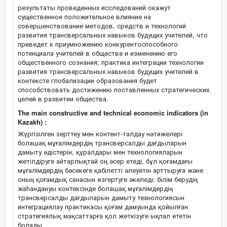
результаты проведенных исследований окажут
существенное положительное влияние на
совершенствование методов, средств и технологий
развития трансверсальных навыков будущих учителей, что
приведет к приумножению конкурентоспособного
потенциала учителей в обществе и изменению его
общественного сознания; практика интеграции технологии
развития трансверсальных навыков будущих учителей в
контексте глобализации образования будет
способствовать достижению поставленных стратегических
целей в развитии общества.
The main constructive and technical economic indicators (in
Kazakh) :
Жүргізілген зерттеу мен контент-талдау нәтижелері
болашақ мұғалімдердің трансверсалды дағдыларын
дамыту әдістерін, құралдары мен технологияларын
жетілдіруге айтарлықтай оң әсер етеді, бұл қоғамдағы
мұғалімдердің бәсекеге қабілетті әлеуетін арттыруға және
оның қоғамдық санасын өзгертуге әкеледі; білім берудің
жаһандануы контексінде болашақ мұғалімдердің
трансверсалды дағдыларын дамыту технологиясын
интеграциялау практикасы қоғам дамуында қойылған
стратегиялық мақсаттарға қол жеткізуге ықпал ететін
болады