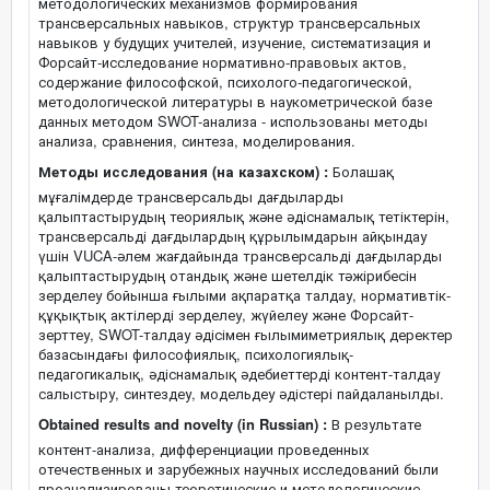
методологических механизмов формирования
трансверсальных навыков, структур трансверсальных
навыков у будущих учителей, изучение, систематизация и
Форсайт-исследование нормативно-правовых актов,
содержание философской, психолого-педагогической,
методологической литературы в наукометрической базе
данных методом SWOT-анализа - использованы методы
анализа, сравнения, синтеза, моделирования.
Методы исследования (на казахском) :
Болашақ
мұғалімдерде трансверсальды дағдыларды
қалыптастырудың теориялық және әдіснамалық тетіктерін,
трансверсальді дағдылардың құрылымдарын айқындау
үшін VUCA-әлем жағдайында трансверсальді дағдыларды
қалыптастырудың отандық және шетелдік тәжірибесін
зерделеу бойынша ғылыми ақпаратқа талдау, нормативтік-
құқықтық актілерді зерделеу, жүйелеу және Форсайт-
зерттеу, SWOT-талдау әдісімен ғылымиметриялық деректер
базасындағы философиялық, психологиялық-
педагогикалық, әдіснамалық әдебиеттерді контент-талдау
салыстыру, синтездеу, модельдеу әдістері пайдаланылды.
Obtained results and novelty (in Russian) :
В результате
контент-анализа, дифференциации проведенных
отечественных и зарубежных научных исследований были
проанализированы теоретические и методологические