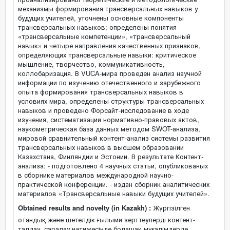
механизмы формирования трансверсальных навыков у
будущих учителей, уточнены основные компоненты
трансверсальных навыков; определены понятия
«трансверсальные компетенции», «трансверсальный
навык» и четыре направления качественных признаков,
определяющих трансверсальные навыки: критическое
мышление, творчество, коммуникативность,
коллобаризация. В VUCA-мира проведен анализ научной
информации по изучению отечественного и зарубежного
опыта формирования трансверсальных навыков в
условиях мира, определены структуры трансверсальных
навыков и проведено Форсайт-исследование в ходе
изучения, систематизации нормативно-правовых актов,
наукометрическая база данных методом SWOT-анализа,
мировой сравнительный контент-анализ системы развития
трансверсальных навыков в высшем образовании
Казахстана, Финляндии и Эстонии. В результате Контент-
анализа: - подготовлено 4 научных статьи, опубликованых
в сборнике материалов международной научно-
практической конференции. - издан сборник аналитических
материалов «Трансверсальные навыки будущих учителей».
Obtained results and novelty (in Kazakh) :
Жүргізілген
отандық және шетелдік ғылыми зерттеулерді контент-
талдау, саралау нәтижесінде болашақ мұғалімдерде