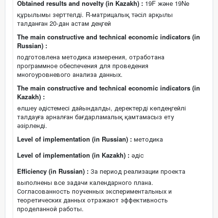
Obtained results and novelty (in Kazakh) :
19F және 19Ne
құрылымы зерттелді. R-матрицалық тәсіл арқылы
талданған 20-дан астам деңгей
The main constructive and technical economic indicators (in
Russian) :
подготовлена методика измерения, отработана
программное обеспечения для проведения
многоуровневого анализа данных.
The main constructive and technical economic indicators (in
Kazakh) :
өлшеу әдістемесі дайындалды, деректерді көпдеңгейлі
талдауға арналған бағдарламалық қамтамасыз ету
әзірленді.
Level of implementation (in Russian) :
методика
Level of implementation (in Kazakh) :
әдіс
Efficiency (in Russian) :
За период реализации проекта
выполнены все задачи календарного плана.
Согласованность поученных экспериментальных и
теоретических данных отражают эффективность
проделанной работы.