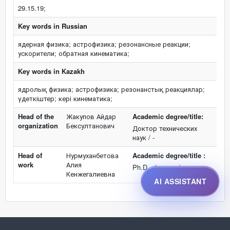
29.15.19;
Key words in Russian
ядерная физика; астрофизика; резонансные реакции;
ускорители; обратная кинематика;
Key words in Kazakh
ядролық физика; астрофизика; резонанстық реакциялар;
үдеткіштер; кері кинематика;
Head of the
Жакупов Айдар
Academic degree/title:
organization
Бексултанович
Доктор технических
наук / -
Head of
Нурмуханбетова
Academic degree/title :
work
Алия
Ph.D. -физика / -
Кенжегалиевна
AI ASSISTANT