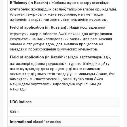
Efficiency (in Kazakh) :
Жобаны жүзеге асыру кезеңінде
күнтізбелік жоспардың барлық тапсырмалары орындалды.
Алынған тәжірибелік және теориялық мәліметтердің
жүйелілігі атқарылған жұмыстың тиімділігін көрсетеді.
Field of application (in Russian) :
Наши исследования
структуры ядер в области A=20 важны для астрофизики.
Результаты наших исследований важны для расширения
знаний о структуре ядра, для анализа процессов на
звездах и происхождения химических элементов.
Field of application (in Kazakh) :
Біздің зерттеулеріміздің
нәтижелері ядроның құрылымы туралы білімді кеңейту
және жұлдыздардағы процестерді және химиялық
элементтердің шығу тегін талдау үшін маңызды.Әрине, бұл
аймақтағы α кластерленуінің рөлін түсіну үшін A=20
маңындағы зерттелетін ядролардың құрылымы да
маңызды.
UDC indices
539.1
International classifier codes