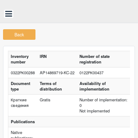
Back
Inventory
IRN
Number of state
number
registration
0322РК00288
AP14869719-KC-22
0122РК00437
Document
Terms of
Availability of
type
distribution
implementation
Краткие
Gratis
Number of implementation:
сведения
0
Not implemented
Publications
Native
publications: