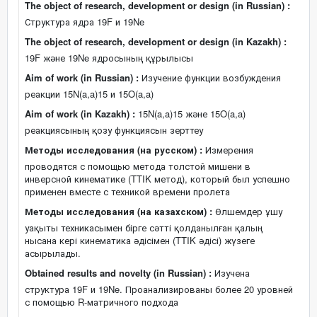
The object of research, development or design (in Russian) :
Структура ядра 19F и 19Ne
The object of research, development or design (in Kazakh) :
19F және 19Ne ядросының құрылысы
Aim of work (in Russian) :
Изучение функции возбуждения
реакции 15N(a,a)15 и 15O(a,a)
Aim of work (in Kazakh) :
15N(a,a)15 және 15O(a,a)
реакциясының қозу функциясын зерттеу
Методы исследования (на русском) :
Измерения
проводятся с помощью метода толстой мишени в
инверсной кинематике (TTIK метод), который был успешно
применен вместе с техникой времени пролета
Методы исследования (на казахском) :
Өлшемдер ұшу
уақыты техникасымен бірге сәтті қолданылған қалың
нысана кері кинематика әдісімен (TTIK әдісі) жүзеге
асырылады.
Obtained results and novelty (in Russian) :
Изучена
структура 19F и 19Ne. Проанализированы более 20 уровней
с помощью R-матричного подхода