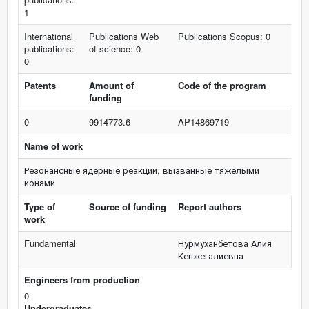
1
International
Publications Web
Publications Scopus: 0
publications:
of science: 0
0
Patents
Amount of
Code of the program
funding
0
9914773.6
AP14869719
Name of work
Резонансные ядерные реакции, вызванные тяжёлыми
ионами
Type of
Source of funding
Report authors
work
Fundamental
Нурмуханбетова Алия
Кенжегалиевна
Engineers from production
0
Undergraduates