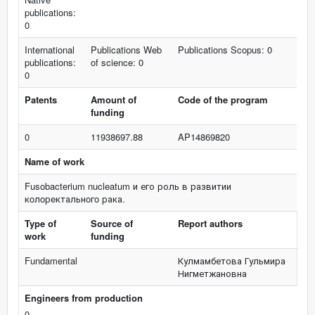
publications:
0
International
Publications Web
Publications Scopus: 0
publications:
of science: 0
0
Patents
Amount of
Code of the program
funding
0
11938697.88
AP14869820
Name of work
Fusobacterium nucleatum и его роль в развитии
кoлoрeктальнoгo рака.
Type of
Source of
Report authors
work
funding
Fundamental
Кулмамбетова Гульмира
Нигметжановна
Engineers from production
0