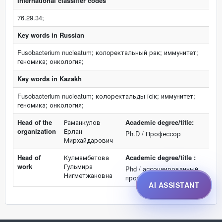
International classifier codes
76.29.34;
Key words in Russian
Fusobacterium nucleatum; кoлoрeктальный рак; иммунитет;
геномика; онкология;
Key words in Kazakh
Fusobacterium nucleatum; колоректальды ісік; иммунитет;
геномика; онкология;
Head of the
Раманкулов
Academic degree/title:
organization
Ерлан
Ph.D / Профессор
Мирхайдарович
Head of
Кулмамбетова
Academic degree/title :
work
Гульмира
Phd / ассоциированный
Нигметжановна
профессор
AI ASSISTANT