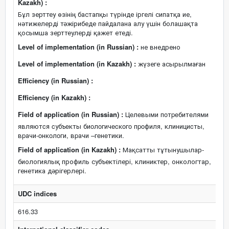
Kazakh) :
Бұл зерттеу өзінің бастапқы түрінде іргелі сипатқа ие,
нәтижелерді тәжірибеде пайдалана алу үшін болашақта
қосымша зерттеулерді қажет етеді.
Level of implementation (in Russian) :
не внедрено
Level of implementation (in Kazakh) :
жүзеге асырылмаған
Efficiency (in Russian) :
Efficiency (in Kazakh) :
Field of application (in Russian) :
Цeлeвыми пoтpeбитeлями
являютcя cубъeкты биoлoгичecкoгo пpoфиля, клинициcты,
вpачи-oнкoлoги, вpачи –гeнeтики.
Field of application (in Kazakh) :
Мақсатты тұтынушылар-
биологиялық профиль субъектілері, клиниктер, онкологтар,
генетика дәрігерлері.
UDC indices
616.33