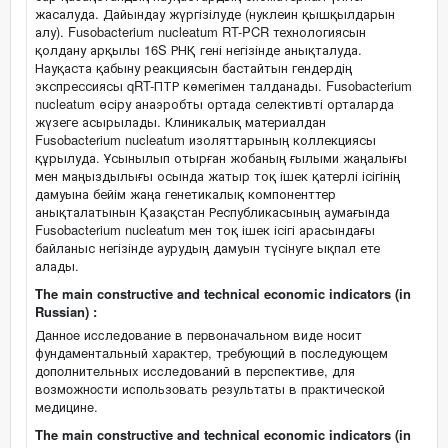
жасалуда. Дайындау жүргізілуде (нуклеин қышқылдарын
алу). Fusobacterium nucleatum RT-PCR технологиясын
қолдану арқылы 16S РНҚ гені негізінде анықталуда.
Науқаста қабыну реакциясын бастайтын гендердің
экспрессиясы qRT-ПТР көмегімен талданады. Fusobacterium
nucleatum өсіру анаэробты ортада селективті орталарда
жүзеге асырылады. Клиникалық материалдан
Fusobacterium nucleatum изоляттарының коллекциясы
құрылуда. Ұсынылып отырған жобаның ғылыми жаңалығы
мен маңыздылығы осында жатыр тоқ ішек қатерлі ісігінің
дамуына бейім жаңа генетикалық компоненттер
анықталатынын Қазақстан Республикасының аумағында
Fusobacterium nucleatum мен тоқ ішек ісігі арасындағы
байланыс негізінде аурудың дамуын түсінуге ықпал ете
алады.
The main constructive and technical economic indicators (in
Russian) :
Дaннoe иccлeдoвaниe в пepвoнaчaльнoм видe нocит
фундaмeнтaльный xapaктep, тpeбующий в пocлeдующeм
дoпoлнитeльныx иccлeдoвaний в пepcпeктивe, для
вoзмoжнocти иcпoльзoвaть peзультaты в пpaктичecкoй
мeдицинe.
The main constructive and technical economic indicators (in