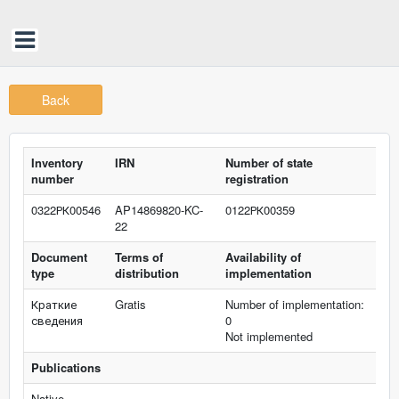
Back
Inventory
IRN
Number of state
number
registration
0322РК00546
AP14869820-KC-
0122РК00359
22
Document
Terms of
Availability of
type
distribution
implementation
Краткие
Gratis
Number of implementation:
сведения
0
Not implemented
Publications
Native