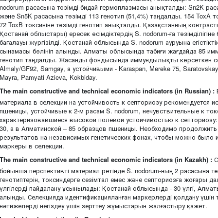
nodorum расасына төзімді бидай гермоплазмасы анықталды: Sn2K расас
және Sn5K расасына төзімді 113 генотип (51,4%) таңдалды. 154 ToxA т
72 ToxB токсиніне төзімді генотип анықталды. Қазақстанның контрас
Қостанай облыстары) ересек өсімдіктердің S. nodorum-ға төзімділігі
бағалауы жүргізілді. Қостанай облысында S. nodorum ауруына егістікті
сынамасы бөлініп алынды. Алматы облысында табиғи жағдайда 85 имм
генотип таңдалды. Жасанды фондысында иммундылықты көрсеткен сор
Almaly/GF92, Samgay, а устойчивыми - Karaspan, Mereke 75, Saratovskaya 
Mayra, Pamyati Azieva, Kokbiday.
The main constructive and technical economic indicators (in Russian) :
материала в селекции на устойчивость к септориозу рекомендуется 
пшеницы, устойчивые к 2-м расам S. nodorum, нечувствительные к ток
характеризовавшиеся высокой полевой устойчивостью к септориозу:
30, а в Алматинской – 85 образцов пшеницы. Необходимо продолжит
результатов на независимых генетических фонах, чтобы можно было
маркеры в селекции.
The main constructive and technical economic indicators (in Kazakh) :
С
бойынша перспективті материал ретінде S. nodorum-ның 2 расасына төз
генотиптерін, токсиндерге сезімтал емес және септориозға жоғары да
үлгілерді пайдалану ұсынылады: Қостанай облысында - 30 үлгі, Алматы
алынды. Селекцияда идентификацияланған маркерлерді қолдану үшін 
нәтижелерді негіздеу үшін зерттеу жұмыстарын жалғастыру қажет.