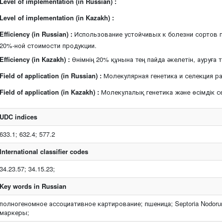
Level of implementation (in Russian) :
Level of implementation (in Kazakh) :
Efficiency (in Russian) :
Использование устойчивых к болезни сортов 
20%-ной стоимости продукции.
Efficiency (in Kazakh) :
Өнімнің 20% құнына тең пайда әкелетін, ауруға 
Field of application (in Russian) :
Молекулярная генетика и селекция ра
Field of application (in Kazakh) :
Молекулалық генетика және өсімдік с
UDC indices
633.1; 632.4; 577.2
International classifier codes
34.23.57; 34.15.23;
Key words in Russian
полногеномное ассоциативное картирование; пшеница; Septoria Nodor
маркеры;