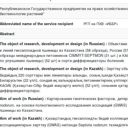
Республиканское Государственное предприятие на праве хозяйственно
биотехнологии растений"
Abbreviated name of the service recipient
РГП на ПХВ «ИББР»
Abstract
The object of research, development or design (in Russian) :
Объектами 
и линий гексаплоидной пшеницы из Казахстана (58 образца), России (57 
образцы международных питомников CIMMYT-SEPTMON (31 шт.) и КАС
по улучшению пшеницы) (52 шт) и сорта-дифференциаторы болезней.
The object of research, development or design (in Kazakh) :
Зерттеу объ
бидайдың 220 сорттары мен линиялары алынды, соның ішінде Қазақстанн
Беларусьтен (22 үлгі), сондай-ақ халықаралық питомниктерінің үлгіле
КАСИБ (Қазақстан-Сібір бидай жақсарту желісі) (52 үлгі), сонымен қата
дифференциаторлары.
Aim of work (in Russian) :
Картирование генетических факторов, детер
nodorum, на основе полногеномного исследования ассоциаций (GWAS)
пшеницы из Казахстана.
Aim of work (in Kazakh) :
Қазақстандық гексаплоидты бидай коллекци
ассоциацияларын зерттеу (GWAS) негізінде Septoria nodorum төзімділі