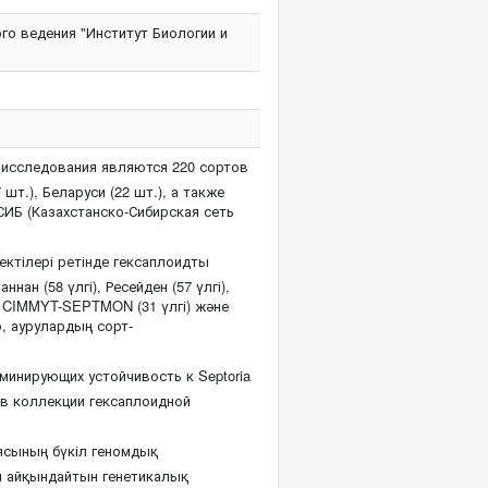
го ведения "Институт Биологии и
исследования являются 220 сортов
шт.), Беларуси (22 шт.), а также
ИБ (Казахстанско-Сибирская сеть
ектілері ретінде гексаплоидты
ан (58 үлгі), Ресейден (57 үлгі),
рі CIMMYT-SEPTMON (31 үлгі) және
р, аурулардың сорт-
минирующих устойчивость к Septoria
 в коллекции гексаплоидной
ясының бүкіл геномдық
гін айқындайтын генетикалық