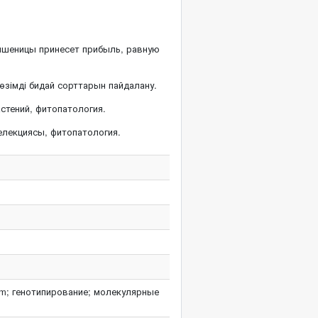
пшеницы принесет прибыль, равную
төзімді бидай сорттарын пайдалану.
стений, фитопатология.
елекциясы, фитопатология.
um; генотипирование; молекулярные