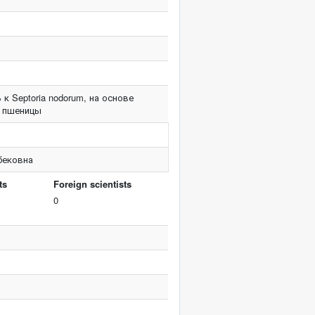
 Septoria nodorum, на основе
й пшеницы
бековна
ts
Foreign scientists
0