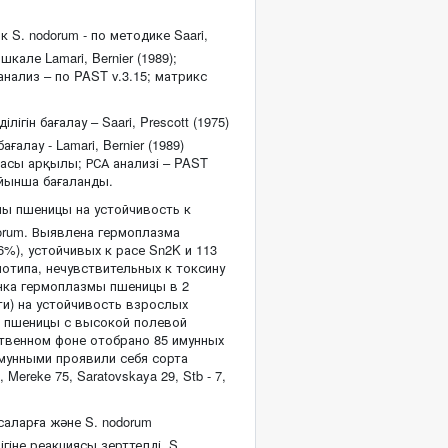
 S. nodorum - по методике Saari,
кале Lamari, Bernier (1989);
нализ – по PAST v.3.15; матрикс
лігін бағалау – Saari, Prescott (1975)
алау - Lamari, Bernier (1989)
сы арқылы; РСА анализі – PAST
ойынша бағаланды.
ы пшеницы на устойчивость к
orum. Выявлена гермоплазма
6%), устойчивых к расе Sn2K и 113
нотипа, нечувствительных к токсину
енка гермоплазмы пшеницы в 2
ти) на устойчивость взрослых
ов пшеницы с высокой полевой
ственном фоне отобрано 85 имунных
ммунными проявили себя сорта
Mereke 75, Saratovskaya 29, Stb - 7,
аларға және S. nodorum
гіне реакциясы зерттелді. S.