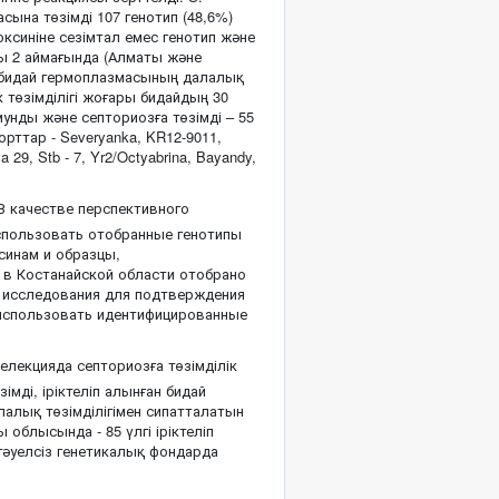
ына төзімді 107 генотип (48,6%)
оксиніне сезімтал емес генотип және
ты 2 аймағында (Алматы және
не бидай гермоплазмасының далалық
к төзімділігі жоғары бидайдың 30
унды және септориозға төзімді – 55
ттар - Severyanka, KR12-9011,
29, Stb - 7, Yr2/Octyabrina, Bayandy,
В качестве перспективного
использовать отобранные генотипы
синам и образцы,
 в Костанайской области отобрано
ь исследования для подтверждения
 использовать идентифицированные
елекцияда септориозға төзімділік
імді, іріктеліп алынған бидай
лалық төзімділігімен сипатталатын
 облысында - 85 үлгі іріктеліп
тәуелсіз генетикалық фондарда