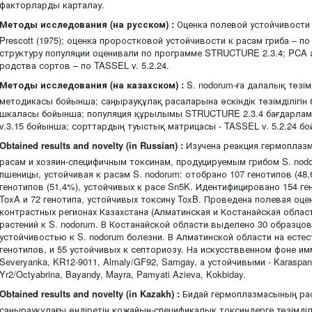
факторларды карталау.
Методы исследования (на русском) :
Оценка полевой устойчивости к
Prescott (1975); оценка проростковой устойчивости к расам гриба – по ш
структуру популяции оценивали по программе STRUCTURE 2.3.4; PCA а
родства сортов – по TASSEL v. 5.2.24.
Методы исследования (на казахском) :
S. nodorum-ға далалық төзімді
методикасы бойынша; саңырауқұлақ расаларына өскіндік төзімділігін бағ
шкаласы бойынша; популяция құрылымы STRUCTURE 2.3.4 бағдарлама
v.3.15 бойынша; сорттардың туыстық матрицасы - TASSEL v. 5.2.24 б
Obtained results and novelty (in Russian) :
Изучена реакция гермоплазм
расам и хозяин-специфичным токсинам, продуцируемым грибом S. nod
пшеницы, устойчивая к расам S. nodorum: отобрано 107 генотипов (48,
генотипов (51,4%), устойчивых к расе Sn5K. Идентифицировано 154 ге
ToxA и 72 генотипа, устойчивых токсину ToxB. Проведена полевая оц
контрастных регионах Казахстана (Алматинская и Костанайская облас
растений к S. nodorum. В Костанайской области выделено 30 образц
устойчивостью к S. nodorum болезни. В Алматинской области на есте
генотипов, и 55 устойчивых к септориозу. На искусстввенном фоне и
Severyanka, KR12-9011, Almaly/GF92, Samgay, а устойчивыми - Karaspan, 
Yr2/Octyabrina, Bayandy, Mayra, Pamyati Azieva, Kokbiday.
Obtained results and novelty (in Kazakh) :
Бидай гермоплазмасының рас
саңырауқұлағы өндіретін қожайын-спецификалық токсиндерге төзімділі