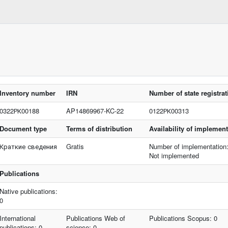
Inventory number
IRN
Number of state registrat
0322РК00188
AP14869967-KC-22
0122РК00313
Document type
Terms of distribution
Availability of implemen
Краткие сведения
Gratis
Number of implementation:
Not implemented
Publications
Native publications:
0
International
Publications Web of
Publications Scopus: 0
publications: 0
science: 0