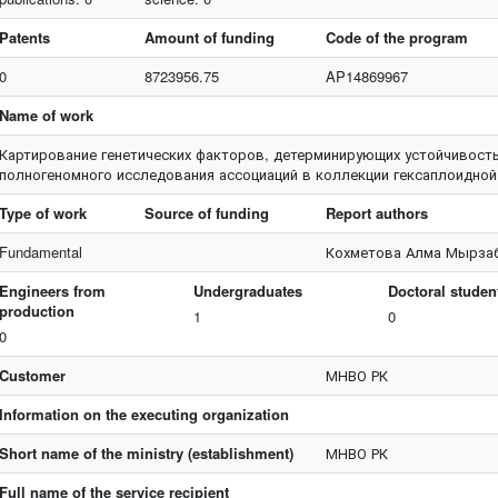
Patents
Amount of funding
Code of the program
0
8723956.75
AP14869967
Name of work
Картирование генетических факторов, детерминирующих устойчивость к
полногеномного исследования ассоциаций в коллекции гексаплоидно
Type of work
Source of funding
Report authors
Fundamental
Кохметова Алма Мырза
Engineers from
Undergraduates
Doctoral studen
production
1
0
0
Customer
МНВО РК
Information on the executing organization
Short name of the ministry (establishment)
МНВО РК
Full name of the service recipient