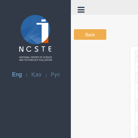
Back
Eng
Қаз
Рус
|
|