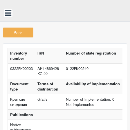
Back
Inventory
IRN
Number of state registration
number
0322РК00203
AP14869428-
0122РК00240
KC-22
Document
Terms of
Availability of implementation
type
distribution
Краткие
Gratis
Number of implementation: 0
сведения
Not implemented
Publications
Native
publications: