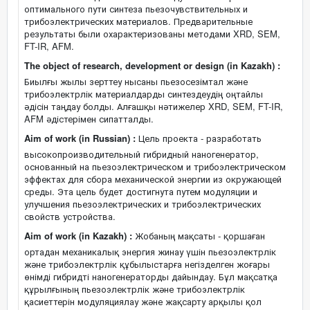
оптимального пути синтеза пьезочувствительных и
трибоэлектрических материалов. Предварительные
результаты были охарактеризованы методами XRD, SEM,
FT-IR, AFM.
The object of research, development or design (in Kazakh) :
Биылғы жылы зерттеу нысаны пьезосезімтал және
трибоэлектрлік материалдарды синтездеудің оңтайлы
әдісін таңдау болды. Алғашқы нәтижелер XRD, SEM, FT-IR,
AFM әдістерімен сипатталды.
Aim of work (in Russian) :
Цель проекта - разработать
высокопроизводительный гибридный наногенератор,
основанный на пьезоэлектрическом и трибоэлектрическом
эффектах для сбора механической энергии из окружающей
среды. Эта цель будет достигнута путем модуляции и
улучшения пьезоэлектрических и трибоэлектрических
свойств устройства.
Aim of work (in Kazakh) :
Жобаның мақсаты - қоршаған
ортадан механикалық энергия жинау үшін пьезоэлектрлік
және трибоэлектрлік құбылыстарға негізделген жоғары
өнімді гибридті наногенераторды дайындау. Бұл мақсатқа
құрылғының пьезоэлектрлік және трибоэлектрлік
қасиеттерін модуляциялау және жақсарту арқылы қол