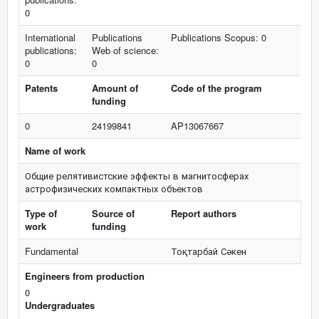
0
International
Publications
Publications Scopus: 0
publications:
Web of science:
0
0
Patents
Amount of
Code of the program
funding
0
24199841
AP13067667
Name of work
Общие релятивистские эффекты в магнитосферах
астрофизических компактных объектов
Type of
Source of
Report authors
work
funding
Fundamental
Тоқтарбай Сәкен
Engineers from production
0
Undergraduates