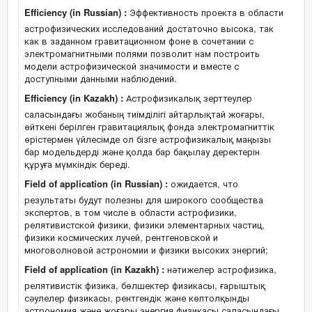
Efficiency (in Russian) :
Эффективность проекта в области
астрофизических исследований достаточно высока, так
как в заданном гравитационном фоне в сочетании с
электромагнитными полями позволит нам построить
модели астрофизической значимости и вместе с
доступными данными наблюдений.
Efficiency (in Kazakh) :
Астрофизикалық зерттеулер
саласындағы жобаның тиімділігі айтарлықтай жоғары,
өйткені берілген гравитациялық фонда электромагниттік
өрістермен үйлесімде ол бізге астрофизикалық маңызы
бар модельдерді және қолда бар бақылау деректерін
құруға мүмкіндік береді.
Field of application (in Russian) :
ожидается, что
результаты будут полезны для широкого сообщества
экспертов, в том числе в области астрофизики,
релятивистской физики, физики элементарных частиц,
физики космических лучей, рентгеновской и
многоволновой астрономии и физики высоких энергий;
Field of application (in Kazakh) :
нәтижелер астрофизика,
релятивистік физика, бөлшектер физикасы, ғарыштық
сәулелер физикасы, рентгендік және көптолқынды
астрономия және жоғары энергия физикасы саласындағы