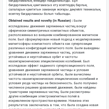
бағдарламалық өнімдері пайдаланылды. Бұл
бағдарламалық қамтамасыз ету есептеудің барлық
салаларын қамтитын заманауи жоғары деңгейлі техникалық
есептеу бағдарламасы болып табылады.
Obtained results and novelty (in Russian) :
Были
исследованы движения заряженных частиц вокруг
сферически-симметричных компактных объектов,
расположенных во внешнем комбинированном магнитном
поле. Был сформулирован новый подход к моделированию
магнитосферы компактного объекта как суперпозиции
различных конфигураций магнитного поля. Были выведены
уравнения динамики заряженных частиц, условия
устойчивых и неустойчивых орбит и частоты
квазигармонических эпициклических колебаний. Был
исследован эффект заданного суперпозиционного поля,
уравнения движения заряженной частицы и условия
устойчивой и неустойчивой орбиты, были вычислены
частоты квазигармонических эпициклических колебаний и
условия ухода частицы на бесконечность. Было получено
численное решение уравнениий движения, были найдены
траекториии заряженных частиц. Были рассмотрены
другие комбинации электромагнитных полей в
искривленном пространстве-времени. Новизна этих
результатов заключалась в том, что была создана новая