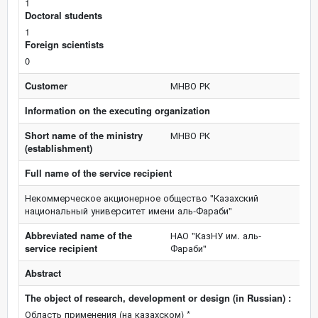
1
Doctoral students
1
Foreign scientists
0
Customer
МНВО РК
Information on the executing organization
Short name of the ministry
МНВО РК
(establishment)
Full name of the service recipient
Некоммерческое акционерное общество "Казахский
национальный университет имени аль-Фараби"
Abbreviated name of the
НАО "КазНУ им. аль-
service recipient
Фараби"
Abstract
The object of research, development or design (in Russian) :
Область применения (на казахском) *