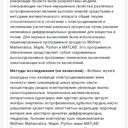
реализации проекта были разработаны модели,
описывающие частные нерешенные свойства различных
астрофизических явлений высоких энергий средствами и
методами математического аппарата общей теории
относительности в сочетании с электродинамикой и
численными расчетами реальных процессов путем решения
нелинейных дифференциальных уравнений для вещества и
полей. Для научных вычислений были использованы
лицензированные программные продукты Wolfram
Mathematica, Maple, Python и MATLAB. Это программное
обеспечение представляет собой современные
высокоуровневые программы технических вычислений,
охватывающие все области вычислений.
Методы исследования (на казахском) :
Жобаны жүзеге
асырудың осы кезеңінде электродинамикамен және
сызықты емес шешімдерді шешу арқылы нақты
процестердің сандық есептеулерімен үйлесімде жалпы
салыстырмалылық теориясының математикалық
аппаратының құралдары мен әдістері арқылы әртүрлі
жоғары энергиялы астрофизикалық құбылыстардың нақты
шешілмеген қасиеттерін сипаттайтын модельдер әзірленді.
материя мен өрістерге арналған дифференциалдық
теңдеулер. Ғылыми есептеулер үшін лицензияланған
Wolfram Mathematica, Maple, Python және MATLAB