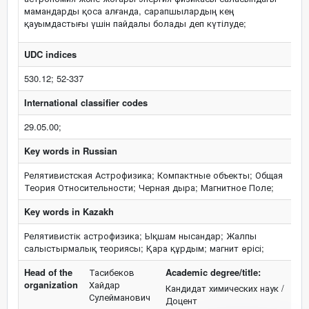
мамандарды қоса алғанда, сарапшылардың кең
қауымдастығы үшін пайдалы болады деп күтілуде;
UDC indices
530.12; 52-337
International classifier codes
29.05.00;
Key words in Russian
Релятивистская Астрофизика; Компактные объекты; Общая
Теория Относительности; Черная дыра; Магнитное Поле;
Key words in Kazakh
Релятивистік астрофизика; Ықшам нысандар; Жалпы
салыстырмалық теориясы; Қара құрдым; магнит өрісі;
Head of the
Тасибеков
Academic degree/title:
organization
Хайдар
Кандидат химических наук /
Сулейманович
Доцент