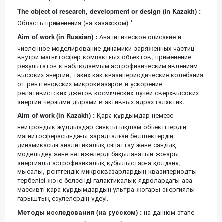
The object of research, development or design (in Kazakh) :
Область применения (на казахском) *
Aim of work (in Russian) :
Аналитическое описание и
численное моделирование динамики заряженных частиц
внутри магнитосфер компактных объектов, применение
результатов к наблюдаемым астрофизическим явлениям
высоких энергий, таких как квазипериодические колебания
от рентгеновских микроквазаров и ускорение
релятивистских джетов космических лучей сверхвысоких
энергий черными дырами в активных ядрах галактик.
Aim of work (in Kazakh) :
Қара құрдымдар немесе
нейтрондық жұлдыздар сияқты ықшам объектілердің
магнитосферасындағы зарядталған бөлшектердің
динамикасын аналитикалық сипаттау және сандық
модельдеу және нәтижелерді бақыланатын жоғары
энергиялы астрофизикалық құбылыстарға қолдану,
мысалы, рентгендік микроквазарлардың квазипериодты
тербелісі және белсенді галактикалық ядролардағы аса
массивті қара құрдымдардың ультра жоғары энергиялы
ғарыштық сәулелердің үдеуі.
Методы исследования (на русском) :
на данном этапе