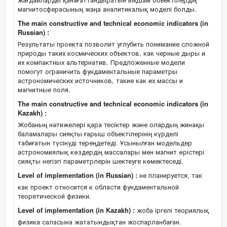
магнитосферасының жаңа аналитикалық моделі болды.
The main constructive and technical economic indicators (in
Russian) :
Результаты проекта позволит углубить понимание сложной
природы таких космических объектов, как черные дыры и
их компактных альтернатив. Предложенные модели
помогут ограничить фундаментальные параметры
астрономических источников, такие как их массы и
магнитные поля.
The main constructive and technical economic indicators (in
Kazakh) :
Жобаның нәтижелері қара тесіктер және олардың жинақы
баламалары сияқты ғарыш объектілерінің күрделі
табиғатын түсінуді тереңдетеді. Ұсынылған модельдер
астрономиялық көздердің массалары мен магнит өрістері
сияқты негізгі параметрлерін шектеуге көмектеседі.
Level of implementation (in Russian) :
не планируется, так
как проект относится к области фундаментальной
теоретической физики.
Level of implementation (in Kazakh) :
жоба іргелі теориялық
физика саласына жататындықтан жоспарланбаған.