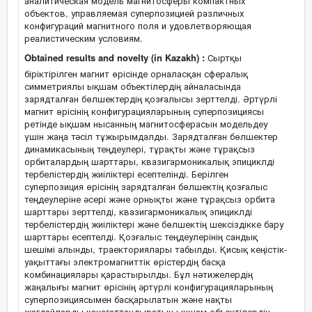
аналитическая модель магнитосферы компактных
объектов, управляемая суперпозицией различных
конфигураций магнитного поля и удовлетворяющая
реалистическим условиям.
Obtained results and novelty (in Kazakh) :
Сыртқы
біріктірілген магнит өрісінде орналасқан сфералық
симметриялы ықшам объектілердің айналасында
зарядталған бөлшектердің қозғалысы зерттелді. Әртүрлі
магнит өрісінің конфигурацияларының суперпозициясы
ретінде ықшам нысанның магнитосферасын модельдеу
үшін жаңа тәсіл тұжырымдалды. Зарядталған бөлшектер
динамикасының теңдеулері, тұрақты және тұрақсыз
орбиталардың шарттары, квазигармоникалық эпициклді
тербелістердің жиіліктері есептелінді. Берілген
суперпозиция өрісінің зарядталған бөлшектің қозғалыс
теңдеулеріне әсері және орнықты және тұрақсыз орбита
шарттары зерттелді, квазигармоникалық эпициклді
тербелістердің жиіліктері және бөлшектің шексіздікке бару
шарттары есептелді. Қозғалыс теңдеулерінің сандық
шешімі алынды, траекториялары табылды. Қисық кеңістік-
уақыттағы электромагниттік өрістердің басқа
комбинациялары қарастырылды. Бұл нәтижелердің
жаңалығы магнит өрісінің әртүрлі конфигурацияларының
суперпозициясымен басқарылатын және нақты
жағдайларды қанағаттандыратын ықшам объектілердің