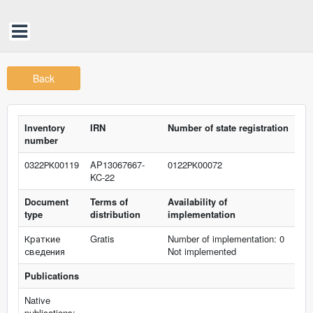
Back
Inventory
IRN
Number of state registration
number
0322РК00119
AP13067667-
0122РК00072
KC-22
Document
Terms of
Availability of
type
distribution
implementation
Краткие
Gratis
Number of implementation: 0
сведения
Not implemented
Publications
Native
publications: