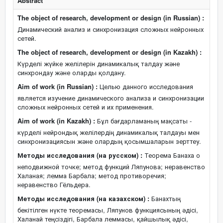
Abstract
The object of research, development or design (in Russian) :
Динамический анализ и синхронизация сложных нейронных
сетей.
The object of research, development or design (in Kazakh) :
Күрделі жүйке желілерін динамикалық талдау және
синхрондау және оларды қолдану.
Aim of work (in Russian) :
Целью данного исследования
является изучение динамического анализа и синхронизации
сложных нейронных сетей и их применения.
Aim of work (in Kazakh) :
Бұл бағдарламаның мақсаты -
күрделі нейрондық желілердің динамикалық талдауы мен
синхронизациясын және олардың қосымшаларын зерттеу.
Методы исследования (на русском) :
Теорема Банаха о
неподвижной точке; метод функций Ляпунова; неравенство
Халаная; лемма Барбала; метод противоречия;
неравенство Гёльдера.
Методы исследования (на казахском) :
Банахтың
бекітілген нүкте теоремасы, Ляпунов функциясының әдісі,
Халанай теңсіздігі, Барбала леммасы, қайшылық әдісі,