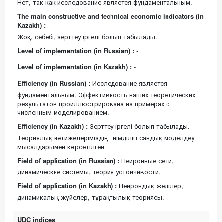
Нет, так как исследование является фундаментальным.
The main constructive and technical economic indicators (in
Kazakh) :
Жоқ, себебі, зерттеу іргелі болып табылады.
Level of implementation (in Russian) :
-
Level of implementation (in Kazakh) :
-
Efficiency (in Russian) :
Исследование является
фундаментальным. Эффективность наших теоретических
результатов проиллюстрирована на примерах с
численным моделированием.
Efficiency (in Kazakh) :
Зерттеу іргелі болып табылады.
Теориялық нәтижелеріміздің тиімділігі сандық моделдеу
мысалдарымен көрсетілген
Field of application (in Russian) :
Нейронные сети,
динамические системы, теория устойчивости.
Field of application (in Kazakh) :
Нейрондық желілер,
динамикалық жүйелер, тұрақтылық теориясы.
UDC indices