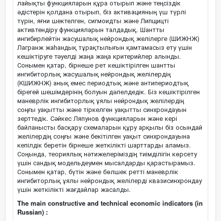
лайықты функцияларын құра отырып және теңсіздік
әдістерін қолдана отырып, біз активацияның үш түрлі
түрін, яғни шектелген, сигмоидты және Липщицті
активтендіру функцияларын талдадық. Шантты
ингибирлейтін жасушалық нейрондық желілерге (ШИЖНЖ)
Лагранж жаһандық тұрақтылығын қамтамасыз ету үшін
кешіктіруге тәуелді жаңа жаңа критерийлер алынды.
Сонымен қатар, бірнеше рет кешіктірілген шантты
ингибиторлық жасушалық нейрондық желілердің
(КШИЖНЖ) анық емес периодтық және антипериодтық
бірегей шешімдерінің болуын дәлелдедік. Біз кешіктірілген
маневрлік ингибиторлық ұялы нейрондық желілердің
соңғы уақытты және тіркелген уақытты синхрондауын
зерттедік. Сәйкес Ляпунов функцияларын және кері
байланысты басқару схемаларын құру арқылы біз осындай
желілердің соңғы және бекітілген уақыт синхрондауына
кепілдік беретін бірнеше жеткілікті шарттарды аламыз.
Соңында, теориялық нәтижелеріміздің тиімділігін көрсету
үшін сандық модельдеумен мысалдарды қарастырамыз.
Сонымен қатар, бүтін және бөлшек ретті маневрлік
ингибиторлық ұялы нейрондық желілерді квазисинхрондау
үшін жеткілікті жағдайлар жасалды.
The main constructive and technical economic indicators (in
Russian) :