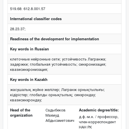
519.68: 612.8.001.57
International classifier codes
28.23.37;
Readiness of the development for implementation
Key words in Russian
клеточные нейронные сети; устойчивость Лагранжа;
задержки; глобальная устойчивость; синхронизация;
квазисинхронизация;
Key words in Kazakh
жасушалық жүйке желілер; Лагранж орнықтылығы;
кідірістер; глобалды орнықтылық; синхрондау;
квазисинхрондау;
Head of the
Садыбеков
Academic degree/title:
organization
Махмуд
д.ф.-м.н. / профессор,
Абдысаметович
член-корреспондент
НАН РК