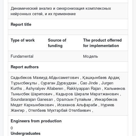
Динамический анализ и синхронизация комплексных
нейронных сетей, и их применение
Report title
Type of work
Source of
The product offerred
funding
for implementation
Fundamental
Модель
Report authors
Садыбеков Махмуд Абдысаметович , Қашқынбаев Ардақ
Тұрысбекұлы , Сураган Дурвудхан , Cao Jinde , Jurgen
Kurths , Ashyralyev Allaberen , Rakkiyappan Rajan , Кальменов
Тынысбек Шарипович , Кадыров Ширали Маратжанович ,
Soundararajan Ganesan , Оралсын Гүлайым , Инкарбеков
Медет Каркынбекович , Исаханов Альфараби , Нуриев
Жангир , Отелбаев Мухтарбай Отелбаевич ,
Engineers from production
0
Undergraduates