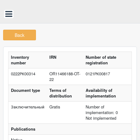
Back
Inventory
IRN
Number of state
number
registration
0222РК00314
OR11466188-OT-
0121РК00817
22
Document type
Terms of
Availability of
distribution
implementation
Заключительный
Gratis
Number of
implementation: 0
Not implemented
Publications
Native