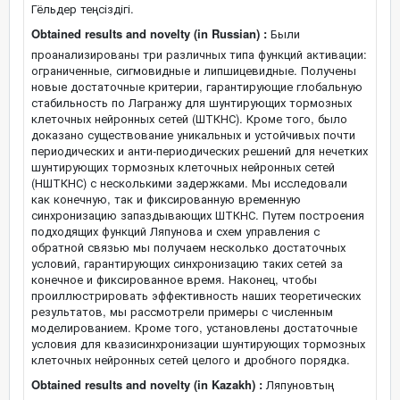
Гёльдер теңсіздігі.
Obtained results and novelty (in Russian) :
Были
проанализированы три различных типа функций активации:
ограниченные, сигмовидные и липшицевидные. Получены
новые достаточные критерии, гарантирующие глобальную
стабильность по Лагранжу для шунтирующих тормозных
клеточных нейронных сетей (ШТКНС). Кроме того, было
доказано существование уникальных и устойчивых почти
периодических и анти-периодических решений для нечетких
шунтирующих тормозных клеточных нейронных сетей
(НШТКНС) с несколькими задержками. Мы исследовали
как конечную, так и фиксированную временную
синхронизацию запаздывающих ШТКНС. Путем построения
подходящих функций Ляпунова и схем управления с
обратной связью мы получаем несколько достаточных
условий, гарантирующих синхронизацию таких сетей за
конечное и фиксированное время. Наконец, чтобы
проиллюстрировать эффективность наших теоретических
результатов, мы рассмотрели примеры с численным
моделированием. Кроме того, установлены достаточные
условия для квазисинхронизации шунтирующих тормозных
клеточных нейронных сетей целого и дробного порядка.
Obtained results and novelty (in Kazakh) :
Ляпуновтың