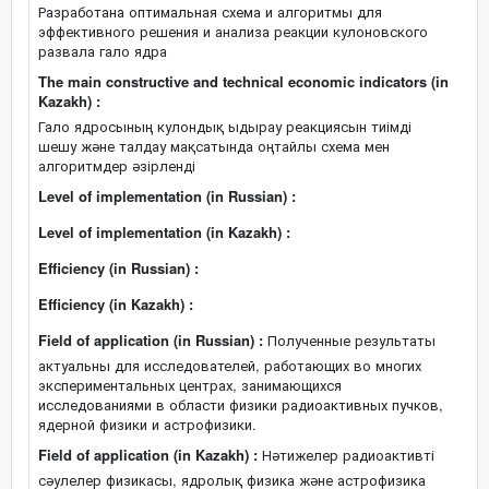
Разработана оптимальная схема и алгоритмы для
эффективного решения и анализа реакции кулоновского
развала гало ядра
The main constructive and technical economic indicators (in
Kazakh) :
Гало ядросының кулондық ыдырау реакциясын тиімді
шешу және талдау мақсатында оңтайлы схема мен
алгоритмдер әзірленді
Level of implementation (in Russian) :
Level of implementation (in Kazakh) :
Efficiency (in Russian) :
Efficiency (in Kazakh) :
Field of application (in Russian) :
Полученные результаты
актуальны для исследователей, работающих во многих
экспериментальных центрах, занимающихся
исследованиями в области физики радиоактивных пучков,
ядерной физики и астрофизики.
Field of application (in Kazakh) :
Нәтижелер радиоактивті
сәулелер физикасы, ядролық физика және астрофизика