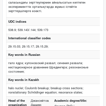
саласындағы зерттеулермен айналысатын көптеген
эксперименттік орталықтарда жұмыс істейтін
зерттеушілерге өзекті.
UDC indices
538.9; 539.143/.144; 539.173
International classifier codes
29.15.03; 29.15.17; 29.15.29;
Key words in Russian
гало ядра; кулоновский развал; сечения развала;
нестационарное уравнение Шредингера; резонансные
состояния;
Key words in Kazakh
halo nuclei; Coulomb breakup; breakup cross sections;
nonstationary Schrödinger equation; resonance states;
Head of the
Джансейтов
Academic degree/title:
organization
Данияр
Доктор PhD /