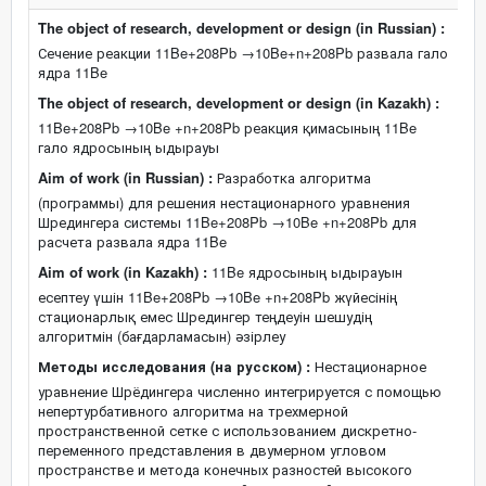
The object of research, development or design (in Russian) :
Сечение реакции 11Be+208Pb →10Be+n+208Pb развала гало
ядра 11Be
The object of research, development or design (in Kazakh) :
11Be+208Pb →10Be +n+208Pb реакция қимасының 11Be
гало ядросының ыдырауы
Aim of work (in Russian) :
Разработка алгоритма
(программы) для решения нестационарного уравнения
Шредингера системы 11Be+208Pb →10Be +n+208Pb для
расчета развала ядра 11Be
Aim of work (in Kazakh) :
11Be ядросының ыдырауын
есептеу үшін 11Be+208Pb →10Be +n+208Pb жүйесінің
стационарлық емес Шредингер теңдеуін шешудің
алгоритмін (бағдарламасын) әзірлеу
Методы исследования (на русском) :
Нестационарное
уравнение Шрёдингера численно интегрируется с помощью
непертурбативного алгоритма на трехмерной
пространственной сетке с использованием дискретно-
переменного представления в двумерном угловом
пространстве и метода конечных разностей высокого