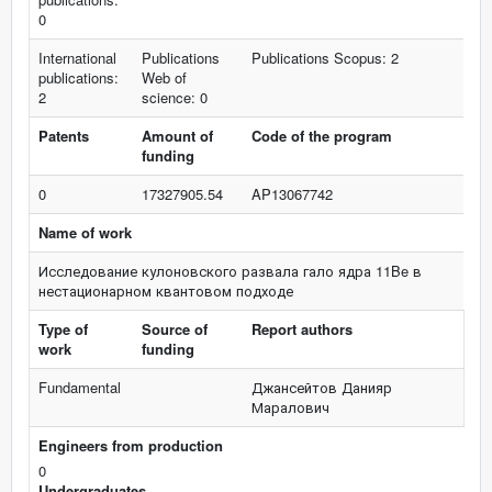
0
International
Publications
Publications Scopus: 2
publications:
Web of
2
science: 0
Patents
Amount of
Code of the program
funding
0
17327905.54
AP13067742
Name of work
Исследование кулоновского развала гало ядра 11Be в
нестационарном квантовом подходе
Type of
Source of
Report authors
work
funding
Fundamental
Джансейтов Данияр
Маралович
Engineers from production
0
Undergraduates