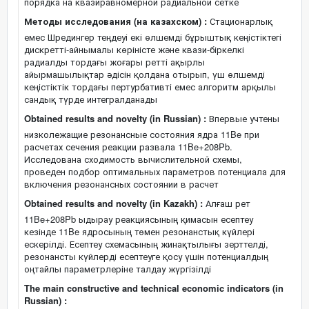
порядка на квазиравномерной радиальной сетке
Методы исследования (на казахском) :
Стационарлық
емес Шредингер теңдеуі екі өлшемді бұрыштық кеңістіктегі
дискретті-айнымалы көріністе және квази-біркелкі
радиалды тордағы жоғары ретті ақырлы
айырмашылықтар әдісін қолдана отырып, үш өлшемді
кеңістіктік тордағы пертурбативті емес алгоритм арқылы
сандық түрде интегралданады
Obtained results and novelty (in Russian) :
Впервые учтены
низколежащие резонансные состояния ядра 11Be при
расчетах сечения реакции развала 11Be+208Pb.
Исследована сходимость вычислительной схемы,
проведен подбор оптимальных параметров потенциала для
включения резонансных состоянии в расчет
Obtained results and novelty (in Kazakh) :
Алғаш рет
11Be+208Pb ыдырау реакциясының қимасын есептеу
кезінде 11Be ядросының төмен резонанстық күйлері
ескерілді. Есептеу схемасының жинақтылығы зерттелді,
резонансты күйлерді есептеуге қосу үшін потенциалдың
оңтайлы параметрлеріне талдау жүргізілді
The main constructive and technical economic indicators (in
Russian) :