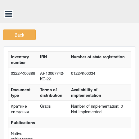
Back
Inventory
IRN
Number of state registration
number
0322РК00386
AP13067742-
0122РК00034
KC-22
Document
Terms of
Availability of
type
distribution
implementation
Краткие
Gratis
Number of implementation: 0
сведения
Not implemented
Publications
Native
publications: