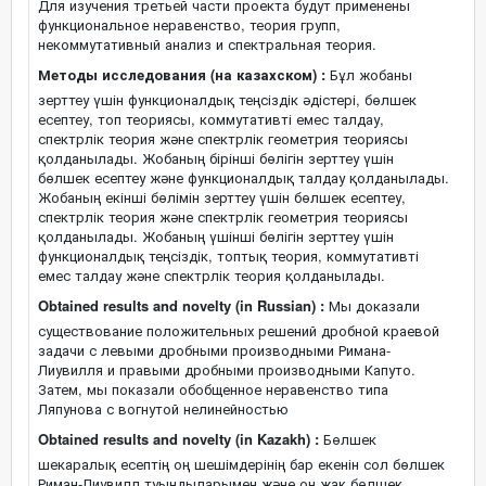
Для изучения третьей части проекта будут применены
функциональное неравенство, теория групп,
некоммутативный анализ и спектральная теория.
Методы исследования (на казахском) :
Бұл жобаны
зерттеу үшін функционалдық теңсіздік әдістері, бөлшек
есептеу, топ теориясы, коммутативті емес талдау,
спектрлік теория және спектрлік геометрия теориясы
қолданылады. Жобаның бірінші бөлігін зерттеу үшін
бөлшек есептеу және функционалдық талдау қолданылады.
Жобаның екінші бөлімін зерттеу үшін бөлшек есептеу,
спектрлік теория және спектрлік геометрия теориясы
қолданылады. Жобаның үшінші бөлігін зерттеу үшін
функционалдық теңсіздік, топтық теория, коммутативті
емес талдау және спектрлік теория қолданылады.
Obtained results and novelty (in Russian) :
Мы доказали
существование положительных решений дробной краевой
задачи с левыми дробными производными Римана-
Лиувилля и правыми дробными производными Капуто.
Затем, мы показали обобщенное неравенство типа
Ляпунова с вогнутой нелинейностью
Obtained results and novelty (in Kazakh) :
Бөлшек
шекаралық есептің оң шешімдерінің бар екенін сол бөлшек
Риман-Лиувилл туындыларымен және оң жақ бөлшек