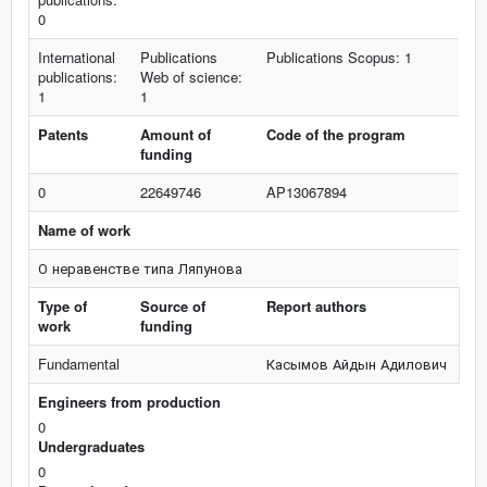
0
International
Publications
Publications Scopus: 1
publications:
Web of science:
1
1
Patents
Amount of
Code of the program
funding
0
22649746
AP13067894
Name of work
О неравенстве типа Ляпунова
Type of
Source of
Report authors
work
funding
Fundamental
Касымов Айдын Адилович
Engineers from production
0
Undergraduates
0