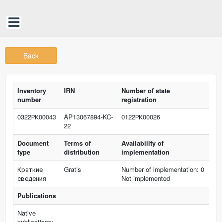
Back
Inventory
IRN
Number of state
number
registration
0322РК00043
AP13067894-KC-
0122РК00026
22
Document
Terms of
Availability of
type
distribution
implementation
Краткие
Gratis
Number of implementation: 0
сведения
Not implemented
Publications
Native
publications: