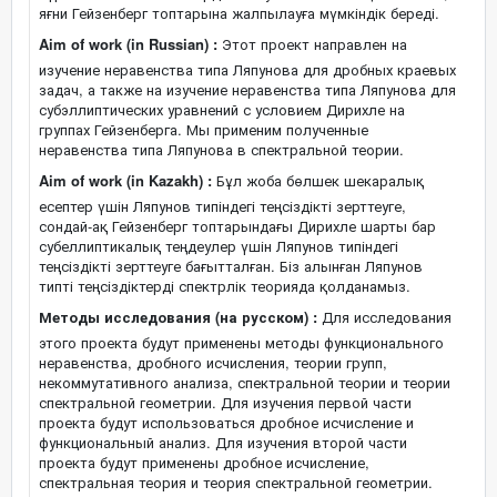
яғни Гейзенберг топтарына жалпылауға мүмкіндік береді.
Aim of work (in Russian) :
Этот проект направлен на
изучение неравенства типа Ляпунова для дробных краевых
задач, а также на изучение неравенства типа Ляпунова для
субэллиптических уравнений с условием Дирихле на
группах Гейзенберга. Мы применим полученные
неравенства типа Ляпунова в спектральной теории.
Aim of work (in Kazakh) :
Бұл жоба бөлшек шекаралық
есептер үшін Ляпунов типіндегі теңсіздікті зерттеуге,
сондай-ақ Гейзенберг топтарындағы Дирихле шарты бар
субеллиптикалық теңдеулер үшін Ляпунов типіндегі
теңсіздікті зерттеуге бағытталған. Біз алынған Ляпунов
типті теңсіздіктерді спектрлік теорияда қолданамыз.
Методы исследования (на русском) :
Для исследования
этого проекта будут применены методы функционального
неравенства, дробного исчисления, теории групп,
некоммутативного анализа, спектральной теории и теории
спектральной геометрии. Для изучения первой части
проекта будут использоваться дробное исчисление и
функциональный анализ. Для изучения второй части
проекта будут применены дробное исчисление,
спектральная теория и теория спектральной геометрии.