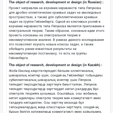
The object of research, development or design (in Russian) :
Проект направлен на изучение неравенств типа Ляпунова
для дробно-эллиптических краевых задач на евклидовых
пространствах, а также для субэллиптических краевых
задач на группе Гейзенберга. Одной из ключевых ролей в
изучении неравенств типа Ляпунова является приложение к
спектральной теории. Таким образом, основные идеи этого
проекта основаны на спектральной теории и
некоммутативном анализе. В рамках данного исследования
это позволяет изучать новые классы задач, а также
обобщать ранее известные результаты на
некоммутативную постановку, то есть на группы
Гейзенберга.
The object of research, development or design (in Kazakh) :
Жоба Евклид кеңістіктеріндегі бөлшек-эллиптикалық
шекаралық есептер үшін, сондай-ақ Гейзенберг тобындағы
субеллиптикалық шекаралық есептер үшін Ляпунов
типіндегі теңсіздіктерді зерттеуге бағытталған. Ляпунов
типіндегі теңсіздіктерді зерттеудегі негізгі рөлдердің бірі-
спектрлік теорияға қосымша. Осылайша, осы жобаның
негізгі идеялары спектрлік теория мен коммутативті емес
талдауға негізделген. Осы зерттеу аясында бұл
тапсырмалардың жаңа класстарын зерттеуге, сондай-ақ
бұрын белгілі нәтижелерді коммутативті емес қойылымға,