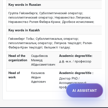
Key words in Russian
Группа Гейзенберга; Субэллиптический оператор;
гипоэллиптический оператор; Неравенство Ляпунова;
Неравенство Рэлея-Фабера-Крана; Дробное исчисление;
Key words in Kazakh
Гейзенберг Тобы; Субэллиптикалық оператор;
гипоэллиптикалық оператор; Ляпунов теңсіздігі; Рэлея-
Фабера-Кран теңсіздігі; бөлшекті талдау;
Head of the
Садыбеков
Academic degree/title:
organization
Махмуд
д.ф.-м.н. / профессор
Абдысаметович
Head of
Касымов
Academic degree/title :
work
Айдын
Доктор PhD /
Адилович
Ассоциированный
профессор по Математике
AI ASSISTANT