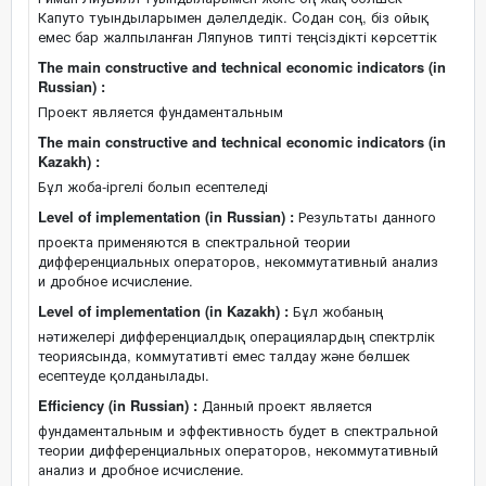
Капуто туындыларымен дәлелдедік. Cодан соң, біз ойық
емес бар жалпыланған Ляпунов типті теңсіздікті көрсеттік
The main constructive and technical economic indicators (in
Russian) :
Проект является фундаментальным
The main constructive and technical economic indicators (in
Kazakh) :
Бұл жоба-іргелі болып есептеледі
Level of implementation (in Russian) :
Результаты данного
проекта применяются в спектральной теории
дифференциальных операторов, некоммутативный анализ
и дробное исчисление.
Level of implementation (in Kazakh) :
Бұл жобаның
нәтижелері дифференциалдық операциялардың спектрлік
теориясында, коммутативті емес талдау және бөлшек
есептеуде қолданылады.
Efficiency (in Russian) :
Данный проект является
фундаментальным и эффективность будет в спектральной
теории дифференциальных операторов, некоммутативный
анализ и дробное исчисление.