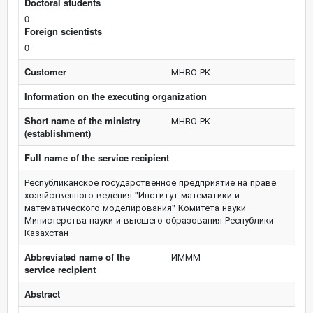
Doctoral students
0
Foreign scientists
0
Customer
МНВО РК
Information on the executing organization
Short name of the ministry
МНВО РК
(establishment)
Full name of the service recipient
Республиканское государственное предприятие на праве
хозяйственного ведения "Институт математики и
математического моделирования" Комитета науки
Министерства науки и высшего образования Республики
Казахстан
Abbreviated name of the
ИМММ
service recipient
Abstract