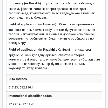
Efficiency (in Kazakh) :
Бұл жоба іргелі болып табылады
және дифференциалдық операторлардың спектрлік
теориясында, коммутативті емес талдауда және бөлшек
есептеуде тиімді болады.
Field of application (in Russian) :
Областями применения
каждого из ожидаемых результатов будут спектральная
теория, некоммутативный анализ и дробное исчисление,
целевыми потребителями будут научные сообщества по
всему миру.
Field of application (in Kazakh) :
Күтілетін нәтижелердің
әрқайсысының қолдану өрістері спектрлік теория,
коммутативті емес талдау және бөлшек есептеу болады, ал
мақсатты пайдаланушылар бүкіл әлемдегі ғылыми
қауымдастықтар болады.
UDC indices
517.23, 512.816.1
International classifier codes
27.29.19; 27.31.44;