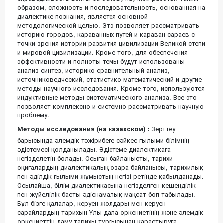
образом, сложность и последовательность, основанная на
диалектике познания, является основной
методологической целью. Это позволяет рассматривать
историю городов, караванных путей и караван-сараев с
точки зрения истории развития цивилизации Великой степи
и мировой цивилизации. Кроме того, для обеспечения
эффективности и полноты темы будут использованы
анализ-синтез, историко-сравнительный анализ,
источниковедческий, статистико-математический и другие
методы научного исследования. Кроме того, используются
индуктивные методы систематического анализа. Все это
позволяет комплексно и системно рассматривать научную
проблему.
Методы исследования (на казахском) :
Зерттеу
барысында әлемдік тәжірибеге сәйкес ғылыми білімнің
әдістемесі қолданылады. Әдістеме диалектикаға
негізделетін болады. Осыған байланысты, тарихи
оқиғалардың диалектикалық өзара байланысы, тарихилық
пен әділдік ғылыми жұмыстың негізі ретінде қабылданады.
Осылайша, білім диалектикасына негізделген кешенділік
пен жүйелілік басты әдіснамалық мақсат боп табылады.
Бұл бізге қалалар, керуен жолдары мен керуен-
сарайлардың тарихын Ұлы дала өркениетінің және әлемдік
өркениеттің даму тарихы тұрғысынан қарастыруға