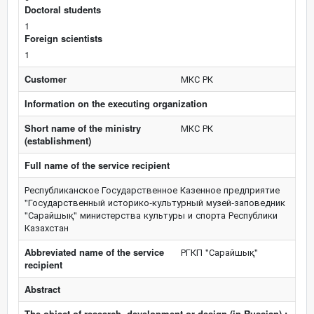
Doctoral students
1
Foreign scientists
1
Customer
МКС РК
Information on the executing organization
Short name of the ministry
МКС РК
(establishment)
Full name of the service recipient
Республиканское Государственное Казенное предприятие
"Государственный историко-культурный музей-заповедник
"Сарайшық" министерства культуры и спорта Республики
Казахстан
Abbreviated name of the service
РГКП "Сарайшық"
recipient
Abstract
The object of research, development or design (in Russian) :