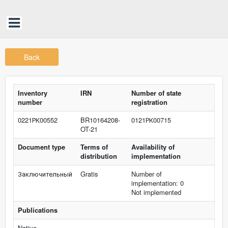
Back
Inventory
IRN
Number of state
number
registration
0221РК00552
BR10164208-
0121РК00715
OT-21
Document type
Terms of
Availability of
distribution
implementation
Заключительный
Gratis
Number of
implementation: 0
Not implemented
Publications
Native