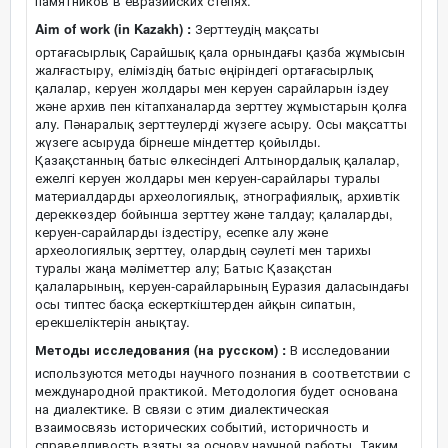
памятников в евразийских степях.
Aim of work (in Kazakh) :
Зерттеудің мақсаты
ортағасырлық Сарайшық қала орнындағы қазба жұмысын
жалғастыру, еліміздің батыс өңіріндегі ортағасырлық
қалалар, керуен жолдары мен керуен сарайларын іздеу
және архив пен кітапханаларда зерттеу жұмыстарын қолға
алу. Пәнаралық зерттеулерді жүзеге асыру. Осы мақсатты
жүзеге асыруда бірнеше міндеттер қойылды.
Қазақстанның батыс өлкесіндегі Алтынордалық қалалар,
ежелгі керуен жолдары мен керуен-сарайлары туралы
материалдарды археологиялық, этнографиялық, архивтік
дереккөздер бойынша зерттеу және талдау; қалаларды,
керуен-сарайларды іздестіру, есепке алу және
археологиялық зерттеу, олардың сәулеті мен тарихы
туралы жаңа мәліметтер алу; Батыс Қазақстан
қалаларының, керуен-сарайларының Еуразия даласындағы
осы типтес басқа ескерткіштерден айқын сипатын,
ерекшеліктерін анықтау.
Методы исследования (на русском) :
В исследовании
используются методы научного познания в соответствии с
международной практикой. Методология будет основана
на диалектике. В связи с этим диалектическая
взаимосвязь исторических событий, историчность и
справедливость взяты за основу научной работы. Таким