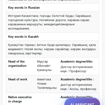
Key words in Russian
История Казахстана; городы Золотой Орды; Сарайшык;
городская культура; Ногайская дорога; караван-сараи;
караванные маршруты; междисциплинарные
исследования;
Key words in Kazakh
Қазақстан тарихы; Алтын Орда қалалары; Сарайшық; қала
мәдениеті; Ноғай жолы; керуен сарайлар; керуен жолдары;
пәнаралық зерттеулер;
Head of the
Мұқтар
Academic degree/title:
organization
Әбілсейіт
Доктор исторических
Қапизұлы
наук / Профессор
Head of work
Ахметова
Academic degree/title :
Улжан
доктор исторических
Төлегенқызы
наук / Ассоц. профессор
Native executive
Academic degree/title:
in charge
AI ASSISTANT