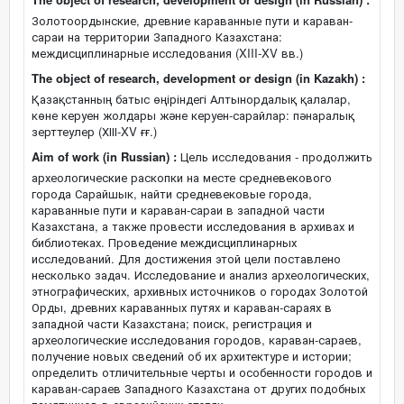
Золотоордынские, древние караванные пути и караван-
сараи на территории Западного Казахстана:
междисциплинарные исследования (XIII-XV вв.)
The object of research, development or design (in Kazakh) :
Қазақстанның батыс өңіріндегі Алтынордалық қалалар,
көне керуен жолдары және керуен-сарайлар: пәнаралық
зерттеулер (ХІІІ-XV ғғ.)
Aim of work (in Russian) :
Цель исследования - продолжить
археологические раскопки на месте средневекового
города Сарайшык, найти средневековые города,
караванные пути и караван-сараи в западной части
Казахстана, а также провести исследования в архивах и
библиотеках. Проведение междисциплинарных
исследований. Для достижения этой цели поставлено
несколько задач. Исследование и анализ археологических,
этнографических, архивных источников о городах Золотой
Орды, древних караванных путях и караван-сараях в
западной части Казахстана; поиск, регистрация и
археологические исследования городов, караван-сараев,
получение новых сведений об их архитектуре и истории;
определить отличительные черты и особенности городов и
караван-сараев Западного Казахстана от других подобных