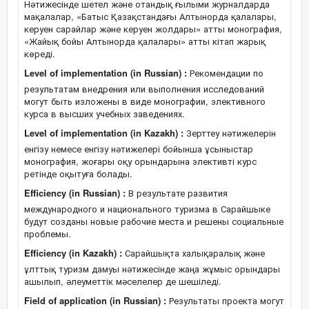
Нәтижесінде шетел және отандық ғылыми журналдарда
мақалалар, «Батыс Қазақстандағы Алтынорда қалалары,
керуен сарайлар және керуен жолдары» атты монография,
«Жайық бойы Алтынорда қалалары» атты кітап жарық
көреді.
Level of implementation (in Russian) :
Рекомендации по
результатам внедрения или выполнения исследований
могут быть изложены в виде монографии, элективного
курса в высших учебных заведениях.
Level of implementation (in Kazakh) :
Зерттеу нәтижелерін
енгізу немесе енгізу нәтижелері бойынша ұсыныстар
монография, жоғары оқу орындарына элективті курс
ретінде оқытуға болады.
Efficiency (in Russian) :
В результате развития
международного и национального туризма в Сарайшыке
будут созданы новые рабочие места и решены социальные
проблемы.
Efficiency (in Kazakh) :
Сарайшықта халықаралық және
ұлттық туризм дамуы нәтижесінде жаңа жұмыс орындары
ашылып, әлеуметтік мәселелер де шешіледі.
Field of application (in Russian) :
Результаты проекта могут