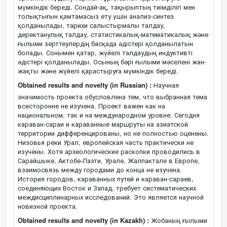
мүмкіндік береді. Сондай-ақ, тақырыптың тиімділігі мен
толықтығын қамтамасыз ету үшін анализ-синтез
қолданылады, тарихи салыстырмалы талдау,
деректанулық талдау, статистикалық-математикалық және
ғылыми зерттеулердің басқада әдістері қолданылатын
болады. Сонымен қатар, жүйелі талдаудың индуктивті
әдістері қолданылады. Осының бәрі ғылыми мәселені жан-
жақты және жүйелі қарастыруға мүмкіндік береді.
Obtained results and novelty (in Russian) :
Научная
значимость проекта обусловлена тем, что выбранная тема
всесторонне не изучена. Проект важен как на
национальном, так и на международном уровне. Сегодня
караван-сараи и караванные маршруты на азиатской
территории дифференцированы, но не полностью оценены.
Низовья реки Урал, европейская часть практически не
изучены. Хотя археологические раскопки проводились в
Сарайшыке, Актобе-Лаэти, Урале, Жалпактале в Европе,
взаимосвязь между городами до конца не изучена.
История городов, караванных путей и караван-сараев,
соединяющих Восток и Запад, требует систематических
междисциплинарных исследований. Это является научной
новизной проекта.
Obtained results and novelty (in Kazakh) :
Жобаның ғылыми