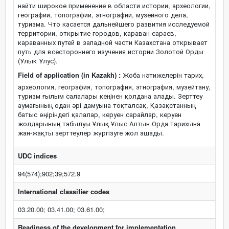
найти широкое применение в области истории, археологии,
географии, топографии, этнографии, музейного дела,
туризма. Что касается дальнейшего развития исследуемой
территории, открытие городов, караван-сараев,
караванных путей в западной части Казахстана открывает
путь для всестороннего изучения истории Золотой Орды
(Улык Улус).
Field of application (in Kazakh) :
Жоба нәтижелерін тарих,
археология, география, топография, этнография, музейтану,
туризм ғылым салалары кеңінен қолдана алады. Зерттеу
аумағының одан әрі дамуына тоқталсақ, Қазақстанның
батыс өңіріндегі қалалар, керуен сарайлар, керуен
жолдарының табылуы Ұлық Ұлыс Алтын Орда тарихына
жан-жақты зерттеулер жүргізуге жол ашады.
UDC indices
94(574);902;39;572.9
International classifier codes
03.20.00; 03.41.00; 03.61.00;
Readiness of the development for implementation