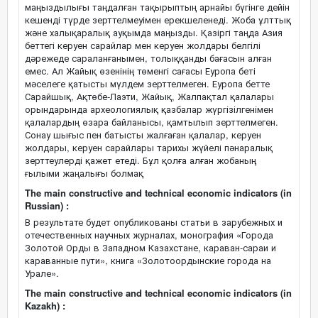
маңыздылығы таңдалған тақырыптың арнайы бүгінге дейін
кешенді түрде зерттелмеуімен ерекшеленеді. Жоба ұлттық
және халықаралық ауқымда маңызды. Қазіргі таңда Азия
беттегі керуен сарайлар мен керуен жолдары белгілі
дәрежеде сараланғанымен, толыққанды бағасын алған
емес. Ал Жайық өзенінің төменгі сағасы Еуропа беті
мәселеге қатысты мүлдем зерттелмеген. Еуропа бетте
Сарайшық, Ақтөбе-Лаэти, Жайық, Жалпақтал қалалары
орындарында археологиялық қазбалар жүргізілгенімен
қалалардың өзара байланысы, қамтылып зерттелмеген.
Сонау шығыс пен батысты жалғаған қалалар, керуен
жолдары, керуен сарайлары тарихы жүйелі пәнаралық
зерттеулерді қажет етеді. Бұл қолға алған жобаның
ғылыми жаңалығы болмақ
The main constructive and technical economic indicators (in
Russian) :
В результате будет опубликованы статьи в зарубежных и
отечественных научных журналах, монография «Города
Золотой Орды в Западном Казахстане, караван-сараи и
караванные пути», книга «Золотоордынские города на
Урале».
The main constructive and technical economic indicators (in
Kazakh) :