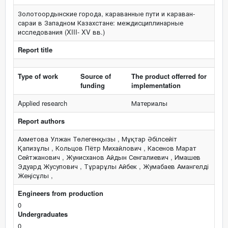
Золотоордынские города, караванные пути и караван-
сараи в Западном Казахстане: междисциплинарные
исследования (XIII- XV вв.)
Report title
Type of work
Source of
The product offerred for
funding
implementation
Applied research
Материалы
Report authors
Ахметова Улжан Төлегенқызы , Мұқтар Әбілсейіт
Қапизұлы , Кольцов Пётр Михайлович , Касенов Марат
Сейтжанович , Жунисханов Айдын Сенгалиевич , Имашев
Эдуард Жусупович , Тұрарұлы Айбек , Жумабаев Амангелді
Жеңісұлы ,
Engineers from production
0
Undergraduates
0