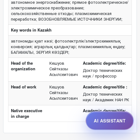
автономное энергоснабжение; прямое фотоэлектрическое/
электрохимическое преобразование;
сельскохозяйственные отходы; плазмохимическая
переработка; ВОЗОБНОВЛЯЕМЫЕ ИСТОЧНИКИ ЭНЕРГИИ;
Key words in Kazakh
автономды қуат көзі; фотоэлектрлік/электрохимиялық
конверсия; аграрлық қалдықтар; плазмохимиялық өңдеу;
БАЛАМАЛЫ, ЭЕРГИЯ КӨЗДЕРІ;
Head of the
Кешуов
Academic degree/title:
organization
Сейтказы
Доктор технических
Асылсеитович
наук / профессор
Head of work
Кешуов
Academic degree/title :
Сейтказы
Доктор технических
Асылсеитович
наук / Академик НАН РК
Native executive
Academic degree/title:
in charge
AI ASSISTANT