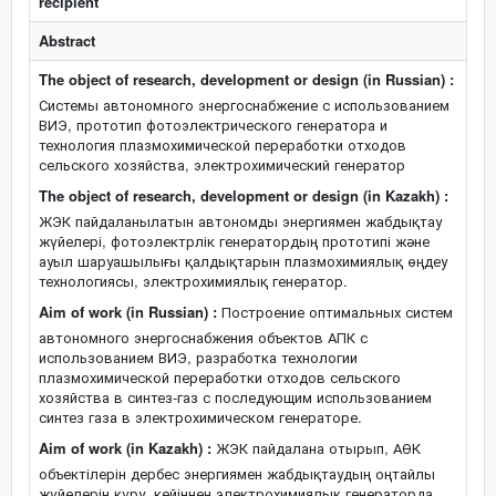
recipient
Abstract
The object of research, development or design (in Russian) :
Системы автономного энергоснабжение с использованием
ВИЭ, прототип фотоэлектрического генератора и
технология плазмохимической переработки отходов
сельского хозяйства, электрохимический генератор
The object of research, development or design (in Kazakh) :
ЖЭК пайдаланылатын автономды энергиямен жабдықтау
жүйелері, фотоэлектрлік генератордың прототипі және
ауыл шаруашылығы қалдықтарын плазмохимиялық өңдеу
технологиясы, электрохимиялық генератор.
Aim of work (in Russian) :
Построение оптимальных систем
автономного энергоснабжения объектов АПК с
использованием ВИЭ, разработка технологии
плазмохимической переработки отходов сельского
хозяйства в синтез-газ с последующим использованием
синтез газа в электрохимическом генераторе.
Aim of work (in Kazakh) :
ЖЭК пайдалана отырып, АӨК
объектілерін дербес энергиямен жабдықтаудың оңтайлы
жүйелерін құру, кейіннен электрохимиялық генераторда