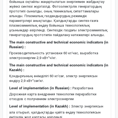
бойынша оңтайлы жаңартылатын энергиямен жабдықтау
жүйесі синтезі жүргізілді. Фотоэлектрлік генератордың
прототипі сыналды, оның техникалық сипаттамалары
алынды. Плазмалық газдандырудың режимдік
параметрлері анықталды. Қалдықтарды синтез-газға
плазмохимиялық өңдеу бойынша технологиялық
ұсынымдар әзірленді. Синтездік газдағы электрохимиялық
генератордың прототипін пайдалану нәтижелері алынды.
The main constructive and technical economic indicators (in
Russian) :
Производительность установки 60 кг/час, выработка
электроэнергии 2,9 кВт*ч/кг.
The main constructive and technical economic indicators (in
Kazakh) :
Қондырғының өнімділігі 60 кг/сағ, электр энергиясын
өндіру 2,9 кВт*сағ/кг.
Level of implementation (in Russian) :
Разработана
Дорожная карта внедрения технологии переработки
отходов с получением электроэнергии
Level of implementation (in Kazakh) :
Электр энергиясын
ала отырып, қалдықтарды қайта өңдеу технологиясын
енгізудің жол картасы әзірленді