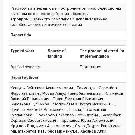
Разработка элементов и построение оптимальных систем
автономного энергоснабжения объектов
агропромышленного комплекса с использованием
возобновляемых источников энергии
Report title
Type of work
Source of
The product offerred for
funding
implementation
Applied research
Технология
Report authors
Кешуов Сейтказы Асылсеитович , Токмолдин Серекбол
Жарылгапович , Исова Айнур Танирбергенкызы , Клименов
Василий Васильевич , Гирин Дмитрий Вадимович ,
Байсенова Гульмира , Молдыбаева Нургул Искаккызы ,
Чучвага Николай Алексеевич , Шакзадаева Баглан
Руслановна , Прохоров Вячеслав Леонидович , Базарбаев
Сергазы Сафаргалиевич , Тараканов Юрий Артемьевич ,
Круглов Владимир Анатольевич , Омар Дәурен Рашитұлы ,
Аймаганбетов Казыбек Пиржанулы , Хасанов Алик