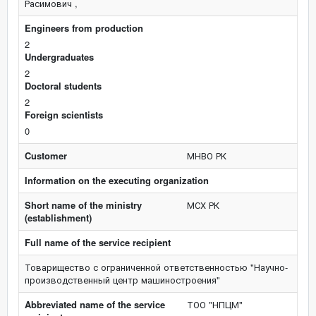
Расимович ,
Engineers from production
2
Undergraduates
2
Doctoral students
2
Foreign scientists
0
Customer
МНВО РК
Information on the executing organization
Short name of the ministry
МСХ РК
(establishment)
Full name of the service recipient
Товарищество с ограниченной ответственностью "Научно-
производственный центр машиностроения"
Abbreviated name of the service
ТОО "НПЦМ"