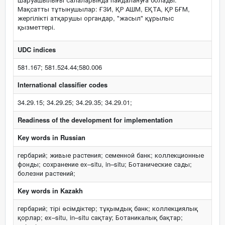
Мақсатты тұтынушылар: ҒЗИ, ҚР АШМ, ЕҚТА, ҚР БҒМ,
жергілікті атқарушы органдар, "жасыл" құрылыс
қызметтері.
UDC indices
581.167; 581.524.44;580.006
International classifier codes
34.29.15; 34.29.25; 34.29.35; 34.29.01;
Readiness of the development for implementation
Key words in Russian
гербарий; живые растения; семенной банк; коллекционные
фонды; сохранение ex–situ, in–situ; Ботанические сады;
болезни растений;
Key words in Kazakh
гербарий; тірі өсімдіктер; тұқымдық банк; коллекциялық
қорлар; ex–situ, in–situ сақтау; Ботаникалық бақтар;