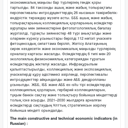
экономикалық маңызы бар түрлерінің гендік қоры
тартылды. 84 таксонды ашық және жабық топырақтағы
перспективалы интродуценттердің 26 нысанын тәжірибелік-
өндірістік тираждау жүзеге асты. БББ ашық және жабық
топырақтарының коллекциялық қорларының өсімдіктер
аурулары мен зиянкестеріне фитопатологиялық бағалау
жүргізілді, тұрақты зиянкестер 48 түрі анықталды және
олармен күресу ұсыныстары берілді.112 негізгі учаскеге
фитоценоздық сипаттама беріліп, Жетісу Алатауының
сирек кездесетін және экономикалық маңызды түрлерінің
орналасу картасы жасалды. Өсімдіктердің 6 типі мен 20
экологиялық-физиономиялық категориядан тұратын
өсімдіктердің жіктелуі жасалды. Инфрақұрылым
қалыптастырылды, коллекциялық және экспозициялық
учаскелерді құру әдістемесі әзірленді, перспективалы
интродуценттер айқындалды және АББ дендропланы
ұсынылды. ЖББ, ІББ және АББ ex–situ тірі өсімдіктердің
коллекциялық қорларын, гербарий коллекцияларын,
тұқым банкін сақтау және толықтыру бойынша міндеттерді
толық іске асырды. 2021–2030 жылдарға арналған
өсімдіктерді сақтаудың Ұлттық стратегиясын әзірлеу
бойынша міндеті орындалды.
The main constructive and technical economic indicators (in
Russian) :