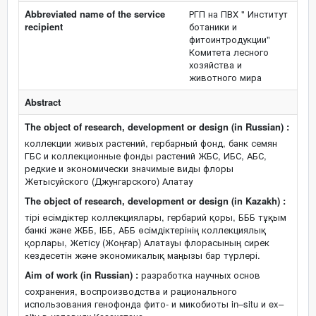
Abbreviated name of the service
РГП на ПВХ " Институт
recipient
ботаники и
фитоинтродукции"
Комитета лесного
хозяйства и
животного мира
Abstract
The object of research, development or design (in Russian) :
коллекции живых растений, гербарный фонд, банк семян
ГБС и коллекционные фонды растений ЖБС, ИБС, АБС,
редкие и экономически значимые виды флоры
Жетысуйского (Джунгарского) Алатау
The object of research, development or design (in Kazakh) :
тірі өсімдіктер коллекциялары, гербарий қоры, БББ тұқым
банкі және ЖББ, ІББ, АББ өсімдіктерінің коллекциялық
қорлары, Жетісу (Жоңғар) Алатауы флорасының сирек
кездесетін және экономикалық маңызы бар түрлері.
Aim of work (in Russian) :
разработка научных основ
сохранения, воспроизводства и рационального
использования генофонда фито- и микобиоты in–situ и ex–