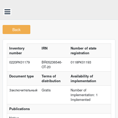
Back
Inventory
IRN
Number of state
number
registration
0220РК01179
BR05236546-
0118РК01193
OT-20
Document type
Terms of
Availability of
distribution
implementation
Заключительный
Gratis
Number of
implementation: 1
Implemented
Publications
Native