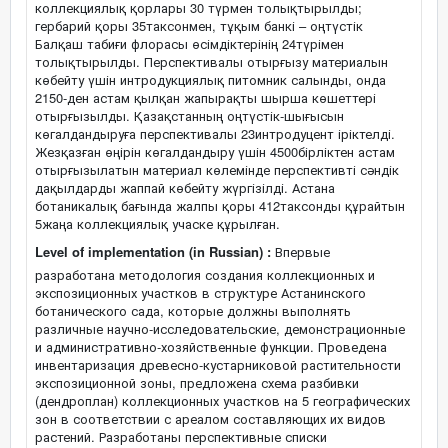
коллекциялық қорлары 30 түрмен толықтырылды;
гербарий қоры 35таксонмен, тұқым банкі – оңтүстік
Балқаш табиғи флорасы өсімдіктерінің 24түрімен
толықтырылды. Перспективалы отырғызу материалын
көбейту үшін интродукциялық питомник салынды, онда
2150-ден астам қылқан жапырақты шырша көшеттері
отырғызылды. Қазақстанның оңтүстік-шығысын
көгалдандыруға перспективалы 23интродуцент іріктелді.
Жезқазған өңірін көгалдандыру үшін 4500бірліктен астам
отырғызылатын материал көлемінде перспективті сәндік
дақылдарды жаппай көбейту жүргізілді. Астана
ботаникалық бағында жалпы қоры 412таксонды құрайтын
5жаңа коллекциялық учаске құрылған.
Level of implementation (in Russian) :
Впервые
разработана методология создания коллекционных и
экспозиционных участков в структуре Астанинского
ботанического сада, которые должны выполнять
различные научно-исследовательские, демонстрационные
и административно-хозяйственные функции. Проведена
инвентаризация древесно-кустарниковой растительности
экспозиционной зоны, предложена схема разбивки
(дендроплан) коллекционных участков на 5 географических
зон в соответствии с ареалом составляющих их видов
растений. Разработаны перспективные списки