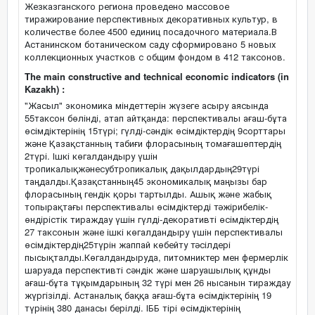
Жезказганского региона проведено массовое
тиражирование перспективных декоративных культур, в
количестве более 4500 единиц посадочного материала.В
Астанинском ботаническом саду сформировано 5 новых
коллекционных участков с общим фондом в 412 таксонов.
The main constructive and technical economic indicators (in
Kazakh) :
"Жасыл" экономика міндеттерін жүзеге асыру аясында
55таксон бөлінді, атап айтқанда: перспективалы ағаш-бұта
өсімдіктерінің 15түрі; гүлді-сәндік өсімдіктердің 9сорттары
және Қазақстанның табиғи флорасының томағашөптердің
2түрі. Ішкі көгалдандыру үшін
тропикалықжәнесубтропикалық дақылдардың29түрі
таңдалды.Қазақстанның45 экономикалық маңызы бар
флорасының гендік қоры тартылды. Ашық және жабық
топырақтағы перспективалы өсімдіктерді тәжірибелік-
өндірістік тираждау үшін гүлді-декоративті өсімдіктердің
27 таксонын және ішкі көгалдандыру үшін перспективалы
өсімдіктердің25түрін жаппай көбейту тәсілдері
пысықталды.Көгалдандыруда, питомниктер мен фермерлік
шаруада перспективті сәндік және шаруашылық құнды
ағаш-бұта тұқымдарының 32 түрі мен 26 нысанын тираждау
жүргізілді. Астаналық баққа ағаш-бұта өсімдіктерінің 19
түрінің 380 данасы берілді. ІББ тірі өсімдіктерінің