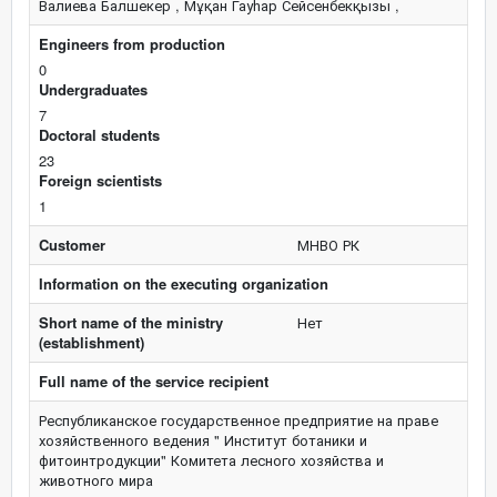
Валиева Балшекер , Мұқан Гауһар Сейсенбекқызы ,
Engineers from production
0
Undergraduates
7
Doctoral students
23
Foreign scientists
1
Customer
МНВО РК
Information on the executing organization
Short name of the ministry
Нет
(establishment)
Full name of the service recipient
Республиканское государственное предприятие на праве
хозяйственного ведения " Институт ботаники и
фитоинтродукции" Комитета лесного хозяйства и
животного мира