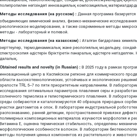
полипропилен негізіндегі инновациялық композициялық материалдарды
Методы исследования (на русском) :
Данная программа базируется
объединяющих химический анализ, физико-механические исследования
реологическое моделирование, а также современные методы микроск
методы - лабораторный и полевой.
Методы исследования (на казахском) :
Аталған бағдарлама химиялы
зерттеулер, термодинамикалық және реологиялық модельдеу, сондай
спектроскопия әдістерін біріктіретін пәнаралық әдістерге негізделген. 
далалық.
Obtained results and novelty (in Russian) :
В 2025 году в рамках прогр
инновационный центр в Каспийском регионе для коммерческого прод
области высокотехнологических, устойчивых и экологических решений
зрелости TRL 5–7 по пяти приоритетным направлениям. В лаборатори
исследования оптимальных параметров плавления серы и разработан
солнечного термолиза и гелиотермического плавления. В лаборатори
среды собираются и каталогизируются 40 образцов природных сорбе
участки диатомитов и опок. В лаборатории индустриальной робототе
распознаванию, ранней детекции, пространственной привязке дефект
полимерных композиционных материалов изучаются морфология и ре
Витамина Е, оценена термическая стабильность, определены механиче
морфологические особенности волокон. В лаборатории биотехнолог
методы получения ценных компонентов из растительного и животног