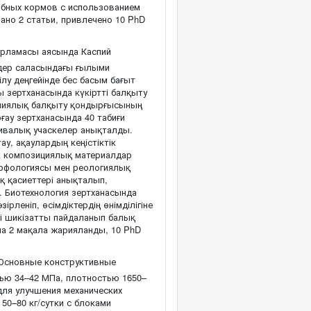
ыбных кормов с использованием
ано 2 статьи, привлечено 10 PhD
рламасы аясында Каспий
дер саласындағы ғылыми
лу деңгейінде бес басым бағыт
 зертханасында күкіртті балқыту
ермиялық балқыту қондырғысының
ғау зертханасында 40 табиғи
тивалық учаскелер анықталды.
у, ақаулардың кеңістіктік
ік композициялық материалдар
рфологиясы мен реологиялық
қ қасиеттері анықталып,
 Биотехнология зертханасында
рленіп, өсімдіктердің өнімділігіне
ші шикізатты пайдаланып балық
 2 мақала жарияланды, 10 PhD
Основные конструктивные
ью 34–42 МПа, плотностью 1650–
для улучшения механических
0–80 кг/сутки с блоками