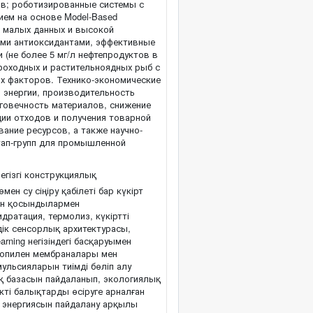
ов; роботизированные системы с
ием на основе Model-Based
иях малых данных и высокой
ми антиоксидантами, эффективные
 (не более 5 мг/л нефтепродуктов в
проходных и растительноядных рыб с
х факторов. Технико-экономические
 энергии, производительность
лговечность материалов, снижение
ии отходов и получения товарной
ание ресурсов, а также научно-
ртап-групп для промышленной
егізгі конструкциялық
мен су сіңіру қабілеті бар күкірт
шін қосындылармен
идратация, термолиз, күкіртті
ік сенсорлық архитектурасы,
earning негізіндегі басқаруымен
ропилен мембраналары мен
ульсияларын тиімді бөліп алу
зық базасын пайдаланып, экологиялық
ті балықтарды өсіруге арналған
н энергиясын пайдалану арқылы