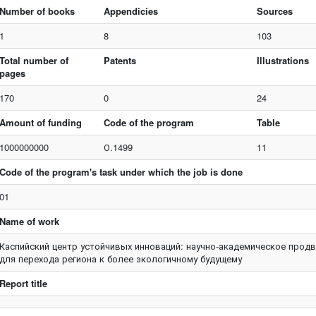
Number of books
Appendicies
Sources
1
8
103
Total number of
Patents
Illustrations
pages
170
0
24
Amount of funding
Code of the program
Table
1000000000
О.1499
11
Code of the program's task under which the job is done
01
Name of work
Каспийский центр устойчивых инноваций: научно-академическое прод
для перехода региона к более экологичному будущему
Report title