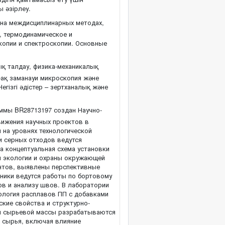
 әзірлеу.
 на междисциплинарных методах,
, термодинамическое и
опии и спектроскопии. Основные
қ талдау, физика-механикалық
-ақ заманауи микроскопия және
Негізгі әдістер – зертханалық және
аммы BR28713197 создан Научно-
вижения научных проектов в
 на уровнях технологической
и серных отходов ведутся
а концептуальная схема установки
и экологии и охраны окружающей
нтов, выявлены перспективные
хники ведутся работы по бортовому
ов и анализу швов. В лаборатории
ология расплавов ПП с добавками
ские свойства и структурно-
ии сырьевой массы разрабатываются
о сырья, включая влияние