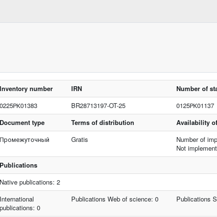
Inventory number
IRN
Number of sta
0225РК01383
BR28713197-OT-25
0125РК01137
Document type
Terms of distribution
Availability 
Промежуточный
Gratis
Number of imp
Not implemen
Publications
Native publications: 2
International
Publications Web of science: 0
Publications 
publications: 0