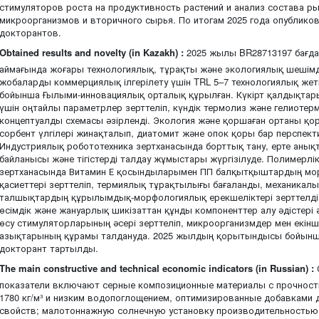
стимуляторов роста на продуктивность растений и анализ состава р
микроорганизмов и вторичного сырья. По итогам 2025 года опубликов
докторантов.
Obtained results and novelty (in Kazakh) :
2025 жылы BR28713197 бағда
аймағында жоғары технологиялық, тұрақты және экологиялық шешім
жобаларды коммерциялық ілгерілету үшін TRL 5–7 технологиялық жеті
бойынша Ғылыми-инновациялық орталық құрылған. Күкірт қалдықтары
үшін оңтайлы параметрлер зерттеліп, күндік термолиз және гелиот
концептуалды схемасы әзірленді. Экология және қоршаған ортаны қор
сорбент үлгілері жинақталып, диатомит және опок қоры бар перспек
Индустриялық робототехника зертханасында борттық тану, ерте анықта
байланысы және тігістерді талдау жұмыстары жүргізілуде. Полимерл
зертханасында Витамин Е қосындыларымен ПП балқытқыштардың мо
қасиеттері зерттеліп, термиялық тұрақтылығы бағаланды, механикалы
талшықтардың құрылымдық-морфологиялық ерекшеліктері зерттелді.
өсімдік және жануарлық шикізаттан құнды компоненттер алу әдістері әзі
өсу стимуляторларының әсері зерттеліп, микроорганизмдер мен екін
азықтарының құрамы талдануда. 2025 жылдың қорытындысы бойынша
докторант тартылды.
The main constructive and technical economic indicators (in Russian) :
показатели включают серные композиционные материалы с прочност
1780 кг/м³ и низким водопоглощением, оптимизированные добавками 
свойств; малотоннажную солнечную установку производительностью 5