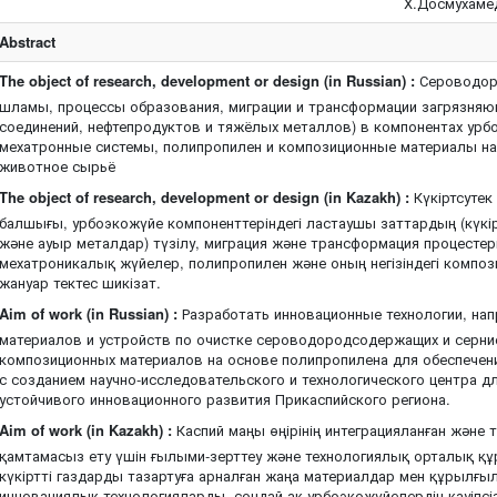
Х.Досмухаме
Abstract
The object of research, development or design (in Russian) :
Сероводор
шламы, процессы образования, миграции и трансформации загрязня
соединений, нефтепродуктов и тяжёлых металлов) в компонентах урб
мехатронные системы, полипропилен и композиционные материалы на 
животное сырьё
The object of research, development or design (in Kazakh) :
Күкіртсутек
балшығы, урбоэкожүйе компоненттеріндегі ластаушы заттардың (күкі
және ауыр металдар) түзілу, миграция және трансформация процестер
мехатроникалық жүйелер, полипропилен және оның негізіндегі композ
жануар тектес шикізат.
Aim of work (in Russian) :
Разработать инновационные технологии, на
материалов и устройств по очистке сероводородсодержащих и серни
композиционных материалов на основе полипропилена для обеспечени
с созданием научно-исследовательского и технологического центра д
устойчивого инновационного развития Прикаспийского региона.
Aim of work (in Kazakh) :
Каспий маңы өңірінің интеграцияланған және
қамтамасыз ету үшін ғылыми-зерттеу және технологиялық орталық құр
күкіртті газдарды тазартуға арналған жаңа материалдар мен құрылғы
инновациялық технологияларды, сондай-ақ урбоэкожүйелердің қауіпсіз