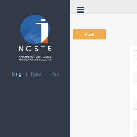
Back
Eng
Қаз
Рус
|
|