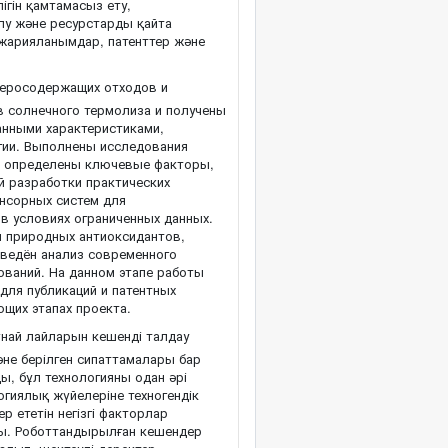
ігін қамтамасыз ету,
лу және ресурстарды қайта
 жарияланымдар, патенттер және
еросодержащих отходов и
 солнечного термолиза и получены
анными характеристиками,
гии. Выполнены исследования
 и определены ключевые факторы,
й разработки практических
нсорных систем для
в условиях ограниченных данных.
м природных антиоксидантов,
ведён анализ современного
ований. На данном этапе работы
для публикаций и патентных
ющих этапах проекта.
най лайларын кешенді талдау
және берілген сипаттамалары бар
, бұл технологияны одан әрі
гиялық жүйелеріне техногендік
 ететін негізгі факторлар
ады. Роботтандырылған кешендер