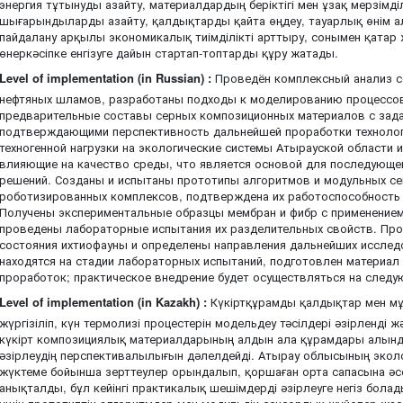
энергия тұтынуды азайту, материалдардың беріктігі мен ұзақ мерзімділ
шығарындыларды азайту, қалдықтарды қайта өңдеу, тауарлық өнім а
пайдалану арқылы экономикалық тиімділікті арттыру, сонымен қатар
өнеркәсіпке енгізуге дайын стартап-топтарды құру жатады.
Level of implementation (in Russian) :
Проведён комплексный анализ с
нефтяных шламов, разработаны подходы к моделированию процессов
предварительные составы серных композиционных материалов с зад
подтверждающими перспективность дальнейшей проработки техноло
техногенной нагрузки на экологические системы Атырауской области
влияющие на качество среды, что является основой для последующе
решений. Созданы и испытаны прототипы алгоритмов и модульных се
роботизированных комплексов, подтверждена их работоспособность 
Получены экспериментальные образцы мембран и фибр с применение
проведены лабораторные испытания их разделительных свойств. Про
состояния ихтиофауны и определены направления дальнейших исслед
находятся на стадии лабораторных испытаний, подготовлен материал 
проработок; практическое внедрение будет осуществляться на следу
Level of implementation (in Kazakh) :
Күкіртқұрамды қалдықтар мен мұ
жүргізіліп, күн термолизі процестерін модельдеу тәсілдері әзірленді 
күкірт композициялық материалдарының алдын ала құрамдары алынды
әзірлеудің перспективалылығын дәлелдейді. Атырау облысының эколо
жүктеме бойынша зерттеулер орындалып, қоршаған орта сапасына әсер
анықталды, бұл кейінгі практикалық шешімдерді әзірлеуге негіз бол