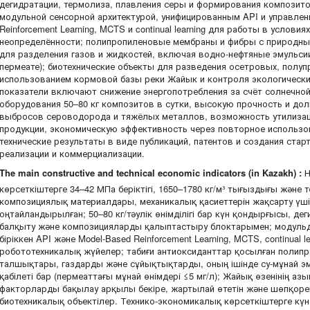
дегидратации, термолиза, плавления серы и формирования композит
модульной сенсорной архитектурой, унифицированным API и управлен
Reinforcement Learning, MCTS и continual learning для работы в услов
неопределённости; полипропиленовые мембраны и фибры с природны
для разделения газов и жидкостей, включая водно-нефтяные эмульсии
пермеате); биотехнические объекты для разведения осетровых, полу
использованием кормовой базы реки Жайык и контроля экологически
показатели включают снижение энергопотребления за счёт солнечной
оборудования 50–80 кг композитов в сутки, высокую прочность и до
выбросов сероводорода и тяжёлых металлов, возможность утилизац
продукции, экономическую эффективность через повторное использов
технические результаты в виде публикаций, патентов и создания ста
реализации и коммерциализации.
The main constructive and technical economic indicators (in Kazakh) :
Н
көрсеткіштерге 34–42 МПа беріктігі, 1650–1780 кг/м³ тығыздығы және тө
композициялық материалдары, механикалық қасиеттерін жақсарту ү
оңтайландырылған; 50–80 кг/тәулік өнімділігі бар күн қондырғысы, дег
балқыту және композицияларды қалыптастыру блоктарымен; модульд
біріккен API және Model-Based Reinforcement Learning, MCTS, continual l
робототехникалық жүйелер; табиғи антиоксиданттар қосылған полип
талшықтары, газдарды және сұйықтықтарды, оның ішінде су-мұнай эм
қабілеті бар (пермеаттағы мұнай өнімдері ≤5 мг/л); Жайық өзенінің а
факторларды бақылау арқылы бекіре, жартылай өтетін және шөпқорек
биотехникалық объектілер. Технико-экономикалық көрсеткіштерге кү