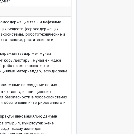
дова"
одсодержащие газы и нефтяные
ющих веществ (серосодержащих
оэкосистемы, робототехнические и
его основе, растительное и
 құрамды газдар мен мұнай
рт қосылыстары, мұнай өнімдері
і, робототехникалық және
ициялық материалдар, өсімдік және
правленные на создание новых
стых газов, инновационных
я безопасности в урбоэкосистемах
ля обеспечения интегрированного и
 тұрақты инновациялық дамуын
а отырып, күкіртсутек және
ларды жасау жөніндегі
дігін қамтамасыз ету үшін