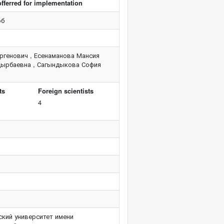
fferred for implementation
об
генович , Есенаманова Мансия
дырбаевна , Сагындыкова София
ts
Foreign scientists
4
ский университет имени