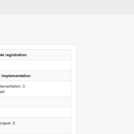
te registration
of implementation
lementation: 0
ted
Scopus: 0