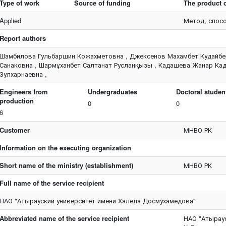
Type of work
Source of funding
The product o
Applied
Метод, спос
Report authors
Шамбилова Гульбаршин Кожахметовна , Джексенов Махамбет Кудайбер
Санаковна , Шармұханбет Салтанат Русланқызы , Кадашева Жанар Ка
Зулхарнаевна ,
Engineers from
Undergraduates
Doctoral studen
production
0
0
6
Customer
МНВО РК
Information on the executing organization
Short name of the ministry (establishment)
МНВО РК
Full name of the service recipient
НАО "Атырауский университет имени Халела Досмухамедова"
Abbreviated name of the service recipient
НАО "Атырау