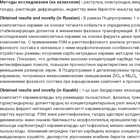
Методы исследования (на казахском) :
растрлық электрондық мик
талдау, рентгендік дифракциясы, инденттеу және беріктігін анықтау әді
Obtained results and novelty (in Russian) :
В рамках Подпрограммы 1 о
композитных керамик на основе титаната кобальта и определена рол
стабилизирующих допантов в механизмах фазовых трансформаций. В
исследования нанокомпозитных керамик на основе феррита цинка пр
компонентов. С применением РЭМ и рентгенофазового анализа устано
фазового состава и связанных с ними морфологических особенностей
отработаны режимы получения карбо-нитридных керамик методом тв
синтеза. Показано, что добавление высоких концентраций карбида та
интенсификацию помола, повышая прочностные характеристики за счё
уменьшении размеров зерен. В Подпрограмме 4 детализированы про
керамиках, полученных механохимическим смешиванием ZrO₂ и Nb₂O₅.
изменениями фазового состава при варьировании компонент и прочн
Obtained results and novelty (in Kazakh) :
1-ші Ішкі бағдарлама аясында
композитті керамикаларды алу режимдері пысықталып, фазалық тран
тұрақтандырғыш допанттардың аз концентрацияларының рөлі анықтал
мырыш ферриті негізіндегі нанокомпозитті керамикаларды компонент
зерттеу жүргізілді. РЭМ және рентгенфазалық талдау әдістерін қолд
динамикасы және онымен байланысты морфологиялық ерекшеліктер ан
аясында карбонитридті керамикаларды қаттыфазалық механо-химиялық
пысықталды. Алюминий нитридіне тантал карбидінің жоғары концентр
майдалануын күшейтіп, дисперстік упрочнение есебінен беріктік сипа