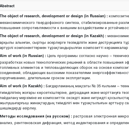
Abstract
The object of research, development or design (in Russian) :
композитны
механохимического твердофазного синтеза, стабилизированные разл
повышения сопротивляемости к внешним воздействиям и устойчивост
The object of research, development or design (in Kazakh) :
механохимия
арқылы алынған, сыртқы әсерлерге төзімділігін және деструкцияға 
әртүрлі компоненттермен тұрақтандырылған композитті керамикалар
Aim of work (in Russian) :
Цель программы согласно научно – техниче
разработках новых технологических решений в области повышения э
топливных элементов и тепловыделяющих сборок на основе компози
соединений, обладающих высокими показателями энергоэффективности
охрупчиванию, длительным сроком эксплуатации.
Aim of work (in Kazakh) :
Бағдарламаның мақсаты № 35 ғылыми – техни
тиімділігінің жоғары көрсеткіштеріне, деградация және морттануға төзі
пайдалану мерзіміне ие композиттік оксидті және нитридті қосылыстар
жылушығарғыш жинақтардың тиімділігі мен тұрақтылығын арттыру с
шешімдерді әзірлеу.
Методы исследования (на русском) :
растровая электронная микро
анализ, рентгеновская дифракция, метод индентирования и определе