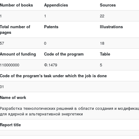
Number of books
Appendicies
Sources
1
1
22
Total number of
Patents
Illustrations
pages
57
0
18
Amount of funding
Code of the program
Table
110000000
Ф.1479
5
Code of the program's task under which the job is done
01
Name of work
Разработка технологических решений в области создания и модифика
для ядерной и альтернативной энергетики
Report title