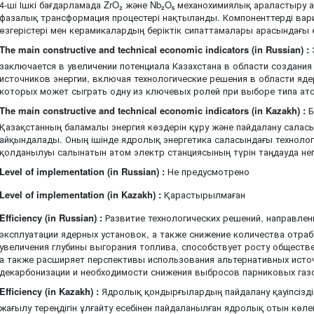
4-ші Ішкі бағдарламада ZrO₂ және Nb₂O₅ механохимиялық араластыру
фазалық трансформация процестері нақтыланды. Компоненттерді вари
өзгерістері мен керамикалардың беріктік сипаттамалары арасындағы
The main constructive and technical economic indicators (in Russian) :
заключается в увеличении потенциала Казахстана в области создания
источников энергии, включая технологические решения в области яде
которых может сыграть одну из ключевых ролей при выборе типа ато
The main constructive and technical economic indicators (in Kazakh) :
Б
Қазақстанның баламалы энергия көздерін құру және пайдалану салас
айқындалады. Оның ішінде ядролық энергетика саласындағы техноло
қолданылуы салынатын атом электр станциясының түрін таңдауда негіз
Level of implementation (in Russian) :
Не предусмотрено
Level of implementation (in Kazakh) :
Қарастырылмаған
Efficiency (in Russian) :
Развитие технологических решений, направле
эксплуатации ядерных установок, а также снижение количества отраб
увеличения глубины выгорания топлива, способствует росту обществ
а также расширяет перспективы использования альтернативных источ
декарбонизации и необходимости снижения выбросов парниковых газ
Efficiency (in Kazakh) :
Ядролық қондырғылардың пайдалану қауіпсіздіг
жағылу тереңдігін ұлғайту есебінен пайдаланылған ядролық отын көле