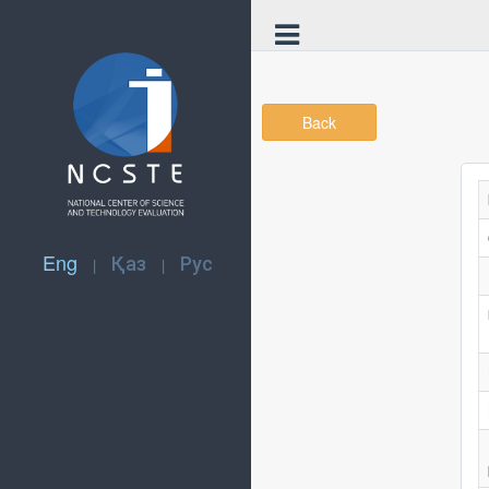
Back
Eng
Қаз
Рус
|
|