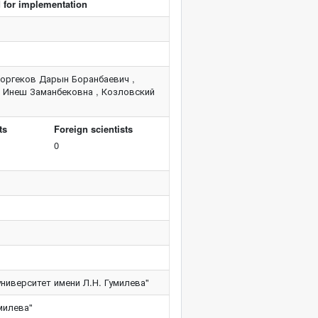
d for implementation
оргеков Дарын Боранбаевич ,
а Инеш Заманбековна , Козловский
ts
Foreign scientists
0
ниверситет имени Л.Н. Гумилева"
милева"