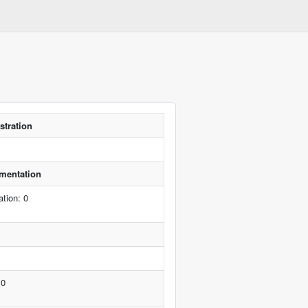
stration
ementation
tion: 0
 0