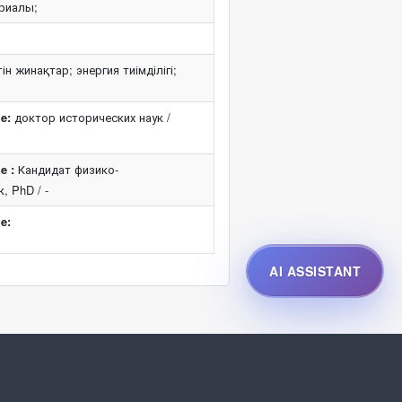
ериалы;
н жинақтар; энергия тиімділігі;
e:
доктор исторических наук /
e :
Кандидат физико-
, PhD / -
e:
AI ASSISTANT