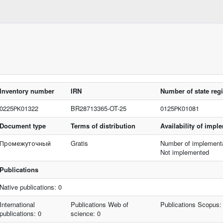
Inventory number
IRN
Number of state regi
0225РК01322
BR28713365-OT-25
0125РК01081
Document type
Terms of distribution
Availability of impl
Промежуточный
Gratis
Number of implementa
Not implemented
Publications
Native publications: 0
International
Publications Web of
Publications Scopus:
publications: 0
science: 0