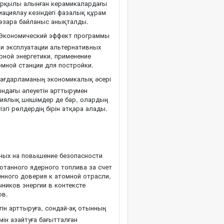
 арқылы алынған керамикалардағы
ациялау кезіндегі фазалық құрам
 өзара байланыс анықталды.
Экономический эффект программы
 и эксплуатации альтернативных
рной энергетики, применение
мной станции для постройки.
ағдарламаның экономикалық әсері
ындағы әлеуетін арттырумен
гиялық шешімдер де бар, олардың
гі рөлдердің бірін атқара алады.
нных на повышение безопасности
отанного ядерного топлива за счет
енного доверия к атомной отрасли,
ников энергии в контексте
ов.
ін арттыруға, сондай-ақ отынның
мін азайтуға бағытталған