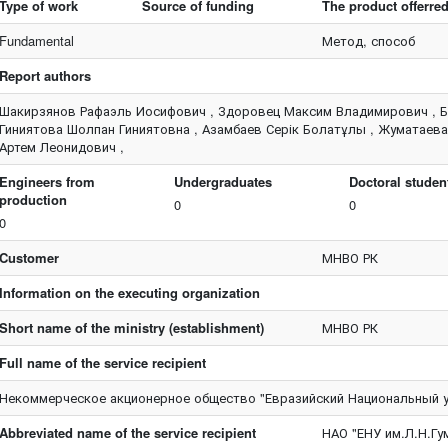
Type of work
Source of funding
The product offerre
Fundamental
Метод, способ
Report authors
Шакирзянов Рафаэль Иосифович , Здоровец Максим Владимирович , Б
Гиниятова Шолпан Гиниятовна , Азамбаев Серік Болатұлы , Жуматаев
Артем Леонидович ,
Engineers from
Undergraduates
Doctoral studen
production
0
0
0
Customer
МНВО РК
Information on the executing organization
Short name of the ministry (establishment)
МНВО РК
Full name of the service recipient
Некоммерческое акционерное общество "Евразийский Национальный у
Abbreviated name of the service recipient
НАО "ЕНУ им.Л.Н.Гу