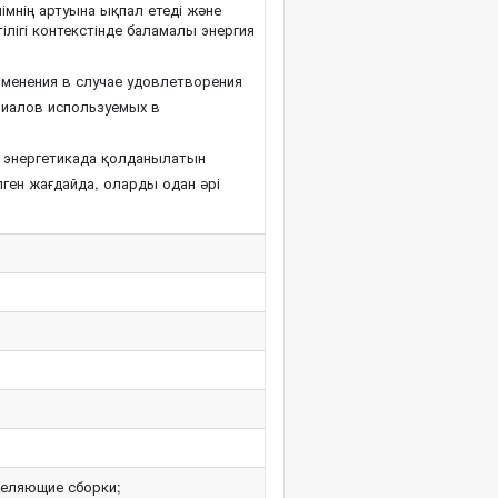
мнің артуына ықпал етеді және
лігі контекстінде баламалы энергия
менения в случае удовлетворения
риалов используемых в
қ энергетикада қолданылатын
ген жағдайда, оларды одан әрі
деляющие сборки;