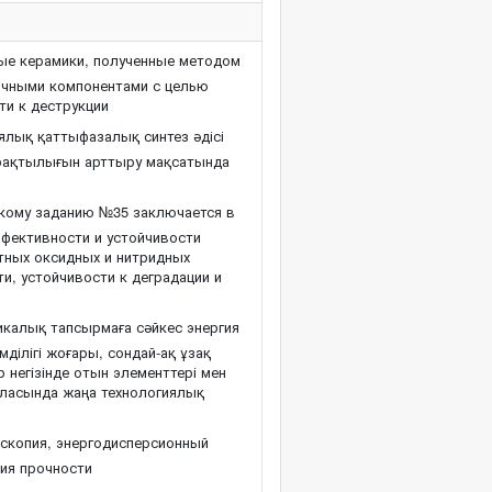
е керамики, полученные методом
ичными компонентами с целью
и к деструкции
лық қаттыфазалық синтез әдісі
тұрақтылығын арттыру мақсатында
скому заданию №35 заключается в
ффективности и устойчивости
тных оксидных и нитридных
, устойчивости к деградации и
калық тапсырмаға сәйкес энергия
мділігі жоғары, сондай-ақ ұзақ
 негізінде отын элементтері мен
аласында жаңа технологиялық
скопия, энергодисперсионный
ния прочности