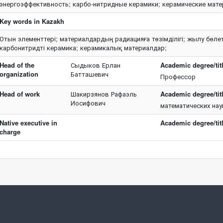
энергоэффективность; карбо-нитридные керамики; керамические мат
Key words in Kazakh
Отын элементтері; материалдардың радиацияға төзімділігі; жылу бөлеті
карбонитридті керамика; керамикалық материалдар;
Head of the
Сыдыков Ерлан
Academic degree/titl
organization
Батташевич
Профессор
Head of work
Шакирзянов Рафаэль
Academic degree/titl
Иосифович
математических наук
Native executive in
Academic degree/titl
charge