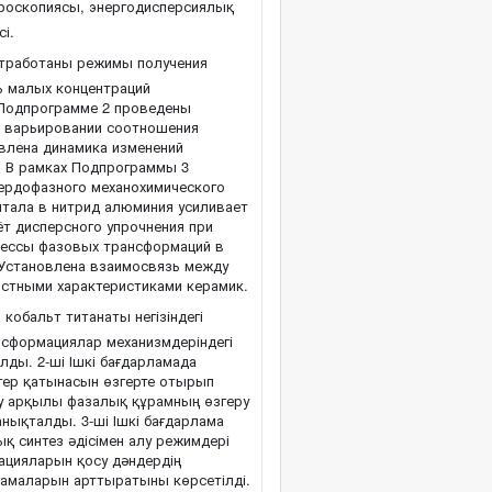
роскопиясы, энергодисперсиялық
сі.
тработаны режимы получения
ь малых концентраций
 Подпрограмме 2 проведены
и варьировании соотношения
влена динамика изменений
. В рамках Подпрограммы 3
ердофазного механохимического
нтала в нитрид алюминия усиливает
т дисперсного упрочнения при
цессы фазовых трансформаций в
 Установлена взаимосвязь между
остными характеристиками керамик.
 кобальт титанаты негізіндегі
сформациялар механизмдеріндегі
ды. 2-ші Ішкі бағдарламада
тер қатынасын өзгерте отырып
ану арқылы фазалық құрамның өзгеру
ықталды. 3-ші Ішкі бағдарлама
 синтез әдісімен алу режимдері
ацияларын қосу дәндердің
ттамаларын арттыратыны көрсетілді.