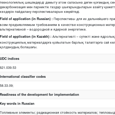
технологиялық шешімдерді дамыту атом саласына деген қоғамдық сені
декарбонизация мен парниктік газдар шығарындыларын азайту қажетті
көздерін пайдалану перспективаларын кеңейтеді.
Field of application (in Russian) :
Перспективы для их дальнейшего при
всем предъявляемым требованиям в качестве конструкционных мате
альтернативной – водородной и ядерной энергетике.
Field of application (in Kazakh) :
Альтернативті – сутекті және ядролы
конструкциялық материалдарға қойылатын барлық талаптарға сай кел
қолданудың болашағы.
UDC indices
621.039.53
International classifier codes
58.33.09;
Readiness of the development for implementation
Key words in Russian
Топливные элементы; радиационная стойкость материалов; тепловы