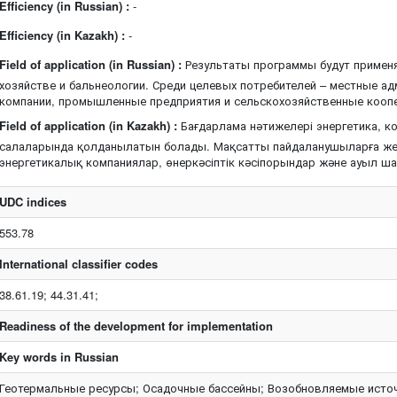
Efficiency (in Russian) :
-
Efficiency (in Kazakh) :
-
Field of application (in Russian) :
Результаты программы будут применя
хозяйстве и бальнеологии. Среди целевых потребителей – местные ад
компании, промышленные предприятия и сельскохозяйственные кооп
Field of application (in Kazakh) :
Бағдарлама нәтижелері энергетика, к
салаларында қолданылатын болады. Мақсатты пайдаланушыларға жерг
энергетикалық компаниялар, өнеркәсіптік кәсіпорындар және ауыл ш
UDC indices
553.78
International classifier codes
38.61.19; 44.31.41;
Readiness of the development for implementation
Key words in Russian
Геотермальные ресурсы; Осадочные бассейны; Возобновляемые источ