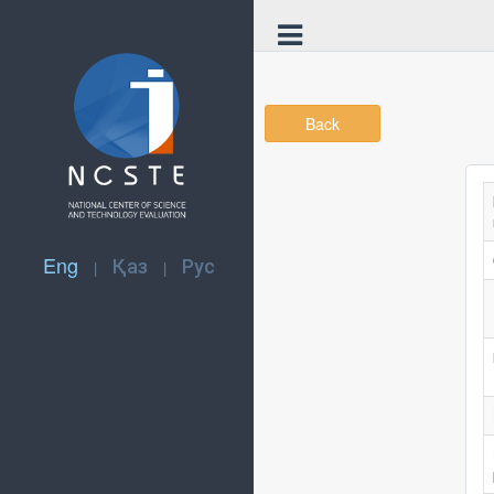
Back
Eng
Қаз
Рус
|
|