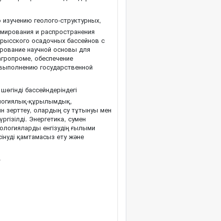
изучению геолого-структурных,
рмирования и распространения
Арысского осадочных бассейнов с
ирование научной основы для
агропроме, обеспечение
 выполнению государственной
өгінді бассейндеріндегі
ологиялық-құрылымдық,
н зерттеу, олардың су тұтынуы мен
гізілді. Энергетика, сумен
логияларды енгізудің ғылыми
сінуді қамтамасыз ету және
-