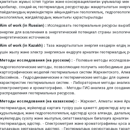
қамтитын жұмыс істеп тұрған және консервацияланған ұңғымалар мен
қазбалар, сондай-ақ геотермалдық ресурстарды жаңартылатын энерги
пайдаланудың мүмкіндіктерін айқындайтын геологиялық, гидрогеолог
экологиялық жағдайлардың жиынтығы қарастырылады
Aim of work (in Russian) :
Исследовать геотермальные ресурсы вырабо
энергии для вовлечения в энергетический потенциал страны экологи
энергетических источников
Aim of work (in Kazakh) :
Таза жаңартылатын энергия көздерін елдің эн
үшін жылу және электр энергиясын өндіруге арналған геотермалдық 
Методы исследования (на русском) :
- Полевые методы исследован
гидрогеологические методы, позволяющие получить необходимые да
картографических моделей геотермальных систем Жаркентского, Алм
бассейнов. - Гидродинамические и геотермические методы для оценки
характеристик геотермальных систем. - Лабораторные методы анализ
спектрометрию и хроматографию. - Методы ГИС-анализа для создани
распределения геотермальных ресурсов.
Методы исследования (на казахском) :
- Жаркент, Алматы және Ары
геотермалдық жүйелерді картаға түсіру үшін қажетті деректерді алу 
құрылымдық және гидрогеологиялық әдістерді қоса алғанда, далалық 
жүйелердің сүзілу және жылулық сипаттамаларын бағалауға арналға
геотермалдық әдістер. - Спектрометрия және хроматографияны қоса 
талдаудың зертханалық әдістері. - Геотермалдық ресурстардың тарал