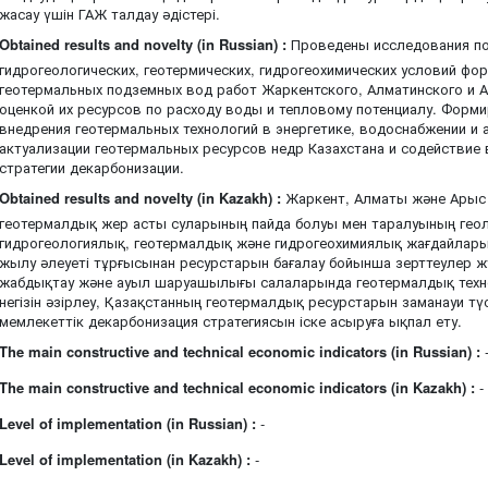
жасау үшін ГАЖ талдау әдістері.
Obtained results and novelty (in Russian) :
Проведены исследования по 
гидрогеологических, геотермических, гидрогеохимических условий фо
геотермальных подземных вод работ Жаркентского, Алматинского и 
оценкой их ресурсов по расходу воды и тепловому потенциалу. Форм
внедрения геотермальных технологий в энергетике, водоснабжении и 
актуализации геотермальных ресурсов недр Казахстана и содействие
стратегии декарбонизации.
Obtained results and novelty (in Kazakh) :
Жаркент, Алматы және Арыс ш
геотермалдық жер асты суларының пайда болуы мен таралуының ге
гидрогеологиялық, геотермалдық және гидрогеохимиялық жағдайлары
жылу әлеуеті тұрғысынан ресурстарын бағалау бойынша зерттеулер жүр
жабдықтау және ауыл шаруашылығы салаларында геотермалдық техно
негізін әзірлеу, Қазақстанның геотермалдық ресурстарын заманауи тү
мемлекеттік декарбонизация стратегиясын іске асыруға ықпал ету.
The main constructive and technical economic indicators (in Russian) :
The main constructive and technical economic indicators (in Kazakh) :
-
Level of implementation (in Russian) :
-
Level of implementation (in Kazakh) :
-