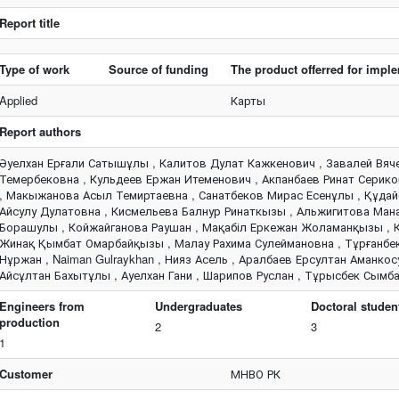
Report title
Type of work
Source of funding
The product offerred for impl
Applied
Карты
Report authors
Әуелхан Ерғали Сатышұлы , Калитов Дулат Кажкенович , Завалей Вяч
Темербековна , Кульдеев Ержан Итеменович , Акпанбаев Ринат Серик
, Макыжанова Асыл Темиртаевна , Санатбеков Мирас Есенұлы , Құдай
Айсулу Дулатовна , Кисмельева Балнур Ринаткызы , Альжигитова Ман
Борашулы , Койжайганова Раушан , Мақабіл Еркежан Жоламанқызы , 
Жинақ Қымбат Омарбайқызы , Малау Рахима Сулеймановна , Тұрғанбе
Нұржан , Naiman Gulraykhan , Нияз Асель , Аралбаев Ерсултан Аманкос
Айсұлтан Бахытұлы , Ауелхан Гани , Шарипов Руслан , Тұрысбек Сымба
Engineers from
Undergraduates
Doctoral studen
production
2
3
1
Customer
МНВО РК