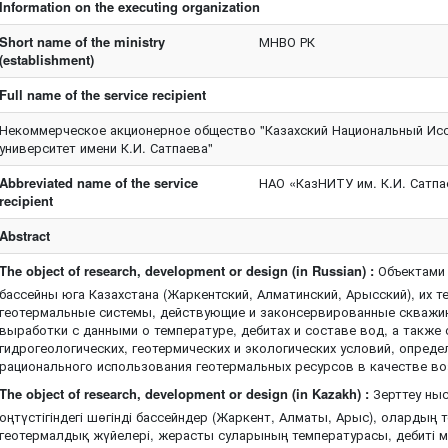
Information on the executing organization
Short name of the ministry
МНВО РК
(establishment)
Full name of the service recipient
Некоммерческое акционерное общество "Казахский Национальный Исс
университет имени К.И. Сатпаева"
Abbreviated name of the service
НАО «КазНИТУ им. К.И. Сатпа
recipient
Abstract
The object of research, development or design (in Russian) :
Объектами 
бассейны юга Казахстана (Жаркентский, Алматинский, Арысский), их 
геотермальные системы, действующие и законсервированные скважин
выработки с данными о температуре, дебитах и составе вод, а также 
гидрогеологических, геотермических и экологических условий, опре
рационального использования геотермальных ресурсов в качестве во
The object of research, development or design (in Kazakh) :
Зерттеу ныс
оңтүстігіндегі шөгінді бассейндер (Жаркент, Алматы, Арыс), олардың
геотермалдық жүйелері, жерасты суларының температурасы, дебиті м