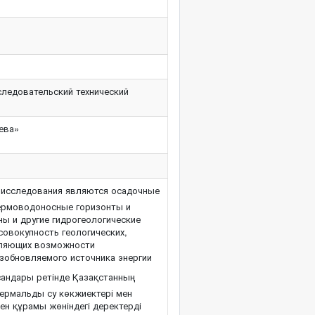
ледовательский технический
ева»
исследования являются осадочные
термоводоносные горизонты и
ы и другие гидрогеологические
совокупность геологических,
деляющих возможности
зобновляемого источника энергии
андары ретінде Қазақстанның
 термальды су көкжиектері мен
ен құрамы жөніндегі деректерді