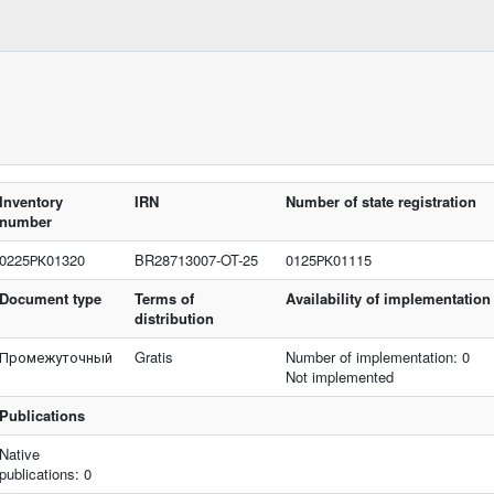
Inventory
IRN
Number of state registration
number
0225РК01320
BR28713007-OT-25
0125РК01115
Document type
Terms of
Availability of implementation
distribution
Промежуточный
Gratis
Number of implementation: 0
Not implemented
Publications
Native
publications: 0