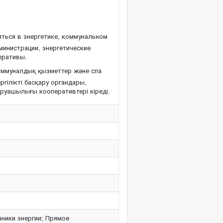
ться в энергетике, коммунальном
министрации, энергетические
еративы.
оммуналдық қызметтер және спа
ілікті басқару органдары,
аруашылығы кооперативтері кіреді.
ники энергии; Прямое