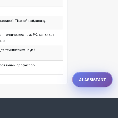
өздері; Тікелей пайдалану;
т технических наук РК, кандидат
сор
т технических наук /
рованный профессор
AI ASSISTANT