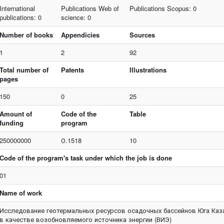
International
Publications Web of
Publications Scopus: 0
publications: 0
science: 0
Number of books
Appendicies
Sources
1
2
92
Total number of
Patents
Illustrations
pages
150
0
25
Amount of
Code of the
Table
funding
program
250000000
О.1518
10
Code of the program's task under which the job is done
01
Name of work
Исследование геотермальных ресурсов осадочных бассейнов Юга Каз
в качестве возобновляемого источника энергии (ВИЭ)