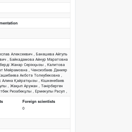
ementation
еслав Алексеевич , Бакешева Айгуль
ович , Байкадамова Айнур Маратовна
берді Жанар Серікқызы , Калитова
ат Мейрамовна , Ченсизбаев Данияр
Кашибаева Акбота Толеубековна ,
к Алина Қайратқызы , Кішкенебаев
улы , Жақып Аружан , Тәнірберген
тбек Ризабекұлы , Ермекулы Расул ,
ts
Foreign scientists
0