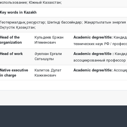
использование; Южный Казахстан;
Key words in Kazakh
Геотермалдық ресурстар; Шөгінді бассейндер; Жаңартылатын энергия к
Оңтүстік Қазақстан;
Head of the
Кульдеев Ержан
Academic degree/title:
Кандида
organization
Итеменович
технических наук РФ / профес
Head of work
Әуелхан Ерғали
Academic degree/title :
Кандида
Сатышұлы
ассоциированный профессор
Native executive
Калитов Дулат
Academic degree/title:
Ассоци
in charge
Кажкенович