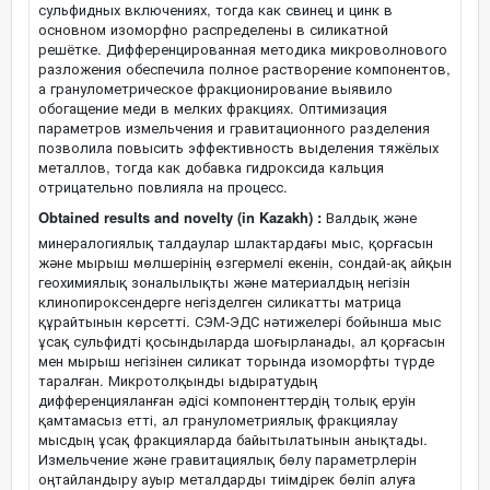
сульфидных включениях, тогда как свинец и цинк в
основном изоморфно распределены в силикатной
решётке. Дифференцированная методика микроволнового
разложения обеспечила полное растворение компонентов,
а гранулометрическое фракционирование выявило
обогащение меди в мелких фракциях. Оптимизация
параметров измельчения и гравитационного разделения
позволила повысить эффективность выделения тяжёлых
металлов, тогда как добавка гидроксида кальция
отрицательно повлияла на процесс.
Obtained results and novelty (in Kazakh) :
Валдық және
минералогиялық талдаулар шлактардағы мыс, қорғасын
және мырыш мөлшерінің өзгермелі екенін, сондай-ақ айқын
геохимиялық зоналылықты және материалдың негізін
клинопироксендерге негізделген силикатты матрица
құрайтынын көрсетті. СЭМ-ЭДС нәтижелері бойынша мыс
ұсақ сульфидті қосындыларда шоғырланады, ал қорғасын
мен мырыш негізінен силикат торында изоморфты түрде
таралған. Микротолқынды ыдыратудың
дифференцияланған әдісі компоненттердің толық еруін
қамтамасыз етті, ал гранулометриялық фракциялау
мысдың ұсақ фракцияларда байытылатынын анықтады.
Измельчение және гравитациялық бөлу параметрлерін
оңтайландыру ауыр металдарды тиімдірек бөліп алуға