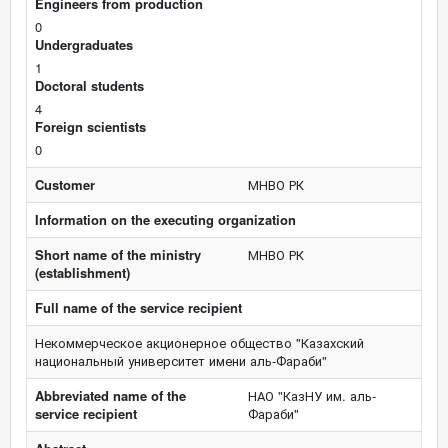
Engineers from production
0
Undergraduates
1
Doctoral students
4
Foreign scientists
0
Customer
МНВО РК
Information on the executing organization
Short name of the ministry
МНВО РК
(establishment)
Full name of the service recipient
Некоммерческое акционерное общество "Казахский
национальный университет имени аль-Фараби"
Abbreviated name of the
НАО "КазНУ им. аль-
service recipient
Фараби"