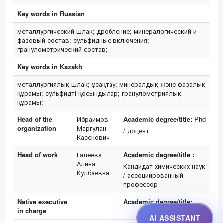
Key words in Russian
металлургический шлак; дробление; минералогический и
фазовый состав; сульфидные включения;
гранулометрический состав;
Key words in Kazakh
металлургиялық шлак; ұсақтау; минералдық және фазалық
құрамы; сульфидті қосындылар; гранулометриялық
құрамы;
Head of the
Ибраимов
Academic degree/title:
Phd
organization
Маргулан
/ доцент
Касенович
Head of work
Галеева
Academic degree/title :
Алина
Кандидат химических наук
Кулбаевна
/ ассоциированный
профессор
Native executive
Academic degree/title:
in charge
AI ASSISTANT