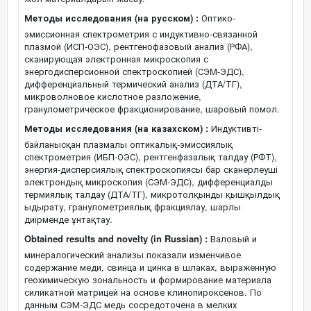
Методы исследования (на русском) :
Оптико-
эмиссионная спектрометрия с индуктивно-связанной
плазмой (ИСП-ОЭС), рентгенофазовый анализ (РФА),
сканирующая электронная микроскопия с
энергодисперсионной спектроскопией (СЭМ-ЭДС),
дифференциальный термический анализ (ДТА/ТГ),
микроволновое кислотное разложение,
гранулометрическое фракционирование, шаровый помол.
Методы исследования (на казахском) :
Индуктивті-
байланысқан плазмалы оптикалық-эмиссиялық
спектрометрия (ИБП-ОЭС), рентгенфазалық талдау (РФТ),
энергия-дисперсиялық спектроскопиясы бар сканерлеуші
электрондық микроскопия (СЭМ-ЭДС), дифференциалды
термиялық талдау (ДТА/ТГ), микротолқынды қышқылдық
ыдырату, гранулометриялық фракциялау, шарлы
диірменде ұнтақтау.
Obtained results and novelty (in Russian) :
Валовый и
минералогический анализы показали изменчивое
содержание меди, свинца и цинка в шлаках, выраженную
геохимическую зональность и формирование материала
силикатной матрицей на основе клинопироксенов. По
данным СЭМ-ЭДС медь сосредоточена в мелких