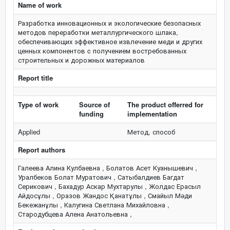
Name of work
Разработка инновационных и экологические безопасных
методов переработки металлургического шлака,
обеспечивающих эффективное извлечение меди и других
ценных компонентов c получением востребованных
строительных и дорожных материалов
Report title
Type of work
Source of
The product offerred for
funding
implementation
Applied
Метод, способ
Report authors
Галеева Алина Кулбаевна , Болатов Асет Куанышевич ,
Уралбеков Болат Муратович , Сатыбалдиев Багдат
Серикович , Бахадур Аскар Мухтарулы , Жолдас Ерасыл
Айдосұлы , Оразов Жандос Қанатұлы , Смайыл Мәди
Бекежанұлы , Калугина Светлана Михайловна ,
Стародубцева Алена Анатольевна ,