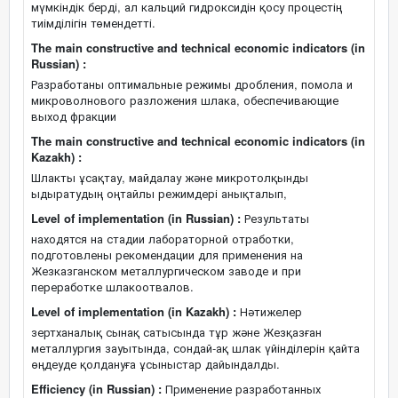
мүмкіндік берді, ал кальций гидроксидін қосу процестің
тиімділігін төмендетті.
The main constructive and technical economic indicators (in
Russian) :
Разработаны оптимальные режимы дробления, помола и
микроволнового разложения шлака, обеспечивающие
выход фракции
The main constructive and technical economic indicators (in
Kazakh) :
Шлакты ұсақтау, майдалау және микротолқынды
ыдыратудың оңтайлы режимдері анықталып,
Level of implementation (in Russian) :
Результаты
находятся на стадии лабораторной отработки,
подготовлены рекомендации для применения на
Жезказганском металлургическом заводе и при
переработке шлакоотвалов.
Level of implementation (in Kazakh) :
Нәтижелер
зертханалық сынақ сатысында тұр және Жезқазған
металлургия зауытында, сондай-ақ шлак үйінділерін қайта
өңдеуде қолдануға ұсыныстар дайындалды.
Efficiency (in Russian) :
Применение разработанных