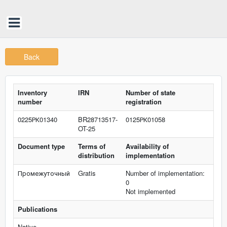
Back
Inventory
IRN
Number of state
number
registration
0225РК01340
BR28713517-
0125РК01058
OT-25
Document type
Terms of
Availability of
distribution
implementation
Промежуточный
Gratis
Number of implementation:
0
Not implemented
Publications
Native