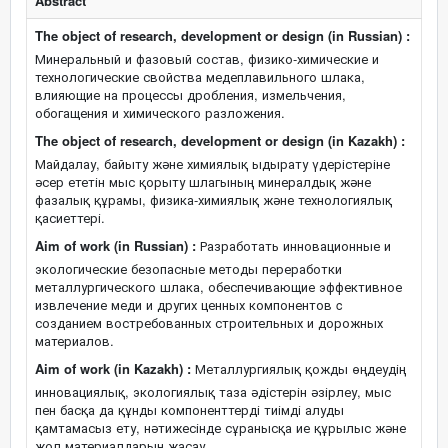
Abstract
The object of research, development or design (in Russian) :
Минеральный и фазовый состав, физико-химические и
технологические свойства медеплавильного шлака,
влияющие на процессы дробления, измельчения,
обогащения и химического разложения.
The object of research, development or design (in Kazakh) :
Майдалау, байыту және химиялық ыдырату үдерістеріне
әсер ететін мыс қорыту шлагының минералдық және
фазалық құрамы, физика-химиялық және технологиялық
қасиеттері.
Aim of work (in Russian) :
Разработать инновационные и
экологические безопасные методы переработки
металлургического шлака, обеспечивающие эффективное
извлечение меди и других ценных компонентов c
созданием востребованных строительных и дорожных
материалов.
Aim of work (in Kazakh) :
Металлургиялық қожды өңдеудің
инновациялық, экологиялық таза әдістерін әзірлеу, мыс
пен басқа да құнды компоненттерді тиімді алуды
қамтамасыз ету, нәтижесінде сұранысқа ие құрылыс және
жол материалдарын жасау.