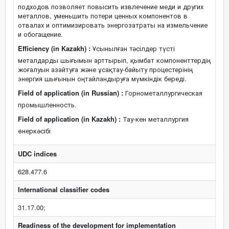
подходов позволяет повысить извлечение меди и других
металлов, уменьшить потери ценных компонентов в
отвалах и оптимизировать энергозатраты на измельчение
и обогащение.
Efficiency (in Kazakh) :
Ұсынылған тәсілдер түсті
металдарды шығымын арттырып, қымбат компоненттердің
жоғалуын азайтуға және ұсақтау-байыту процестерінің
энергия шығынын оңтайландыруға мүмкіндік береді.
Field of application (in Russian) :
Горнометаллургическая
промышленность.
Field of application (in Kazakh) :
Тау-кен металлургия
өнеркәсібі
UDC indices
628.477.6
International classifier codes
31.17.00;
Readiness of the development for implementation