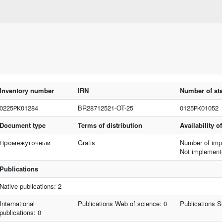
Inventory number
IRN
Number of sta
0225РК01284
BR28712521-OT-25
0125РК01052
Document type
Terms of distribution
Availability 
Промежуточный
Gratis
Number of imp
Not implemen
Publications
Native publications: 2
International
Publications Web of science: 0
Publications 
publications: 0