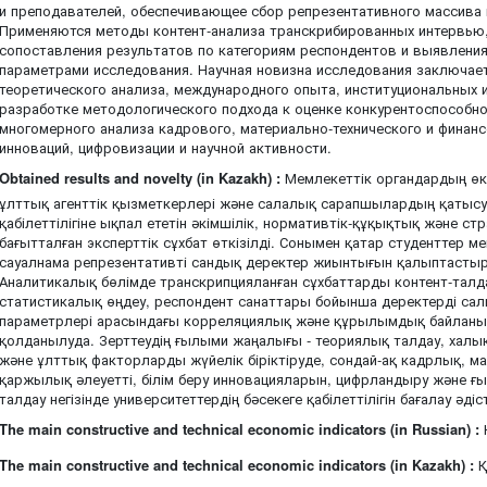
и преподавателей, обеспечивающее сбор репрезентативного массива
Применяются методы контент-анализа транскрибированных интервью,
сопоставления результатов по категориям респондентов и выявлен
параметрами исследования. Научная новизна исследования заключае
теоретического анализа, международного опыта, институциональных 
разработке методологического подхода к оценке конкурентоспособно
многомерного анализа кадрового, материально-технического и финан
инноваций, цифровизации и научной активности.
Obtained results and novelty (in Kazakh) :
Мемлекеттік органдардың өк
ұлттық агенттік қызметкерлері және салалық сарапшылардың қатысу
қабілеттілігіне ықпал ететін әкімшілік, нормативтік-құқықтық және 
бағытталған эксперттік сұхбат өткізілді. Сонымен қатар студенттер м
сауалнама репрезентативті сандық деректер жиынтығын қалыптастыр
Аналитикалық бөлімде транскрипцияланған сұхбаттарды контент-талд
статистикалық өңдеу, респондент санаттары бойынша деректерді салы
параметрлері арасындағы корреляциялық және құрылымдық байланыс
қолданылуда. Зерттеудің ғылыми жаңалығы - теориялық талдау, халы
және ұлттық факторларды жүйелік біріктіруде, сондай-ақ кадрлық, м
қаржылық әлеуетті, білім беру инновацияларын, цифрландыру және ғы
талдау негізінде университеттердің бәсекеге қабілеттілігін бағалау әдіс
The main constructive and technical economic indicators (in Russian) :
The main constructive and technical economic indicators (in Kazakh) :
Қ