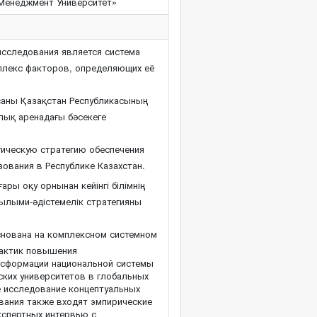
Менеджмент Университет»
сследования является система
мплекс факторов, определяющих её
саны Қазақстан Республикасының
алық аренадағы бәсекеге
ическую стратегию обеспечения
ования в Республике Казахстан.
ры оқу орнынан кейінгі білімнің
ғылыми-әдістемелік стратегияны
нована на комплексном системном
актик повышения
нсформации национальной системы
ских университетов в глобальных
е исследование концептуальных
вания также входят эмпирические
кспертных интервью с