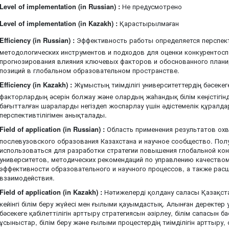
Level of implementation (in Russian) :
Не предусмотрено
Level of implementation (in Kazakh) :
Қарастырылмаған
Efficiency (in Russian) :
Эффективность работы определяется перспек
методологических инструментов и подходов для оценки конкурентосп
прогнозирования влияния ключевых факторов и обоснованного плани
позиций в глобальном образовательном пространстве.
Efficiency (in Kazakh) :
Жұмыстың тиімділігі университеттердің бәсекеге қ
факторлардың әсерін болжау және олардың жаһандық білім кеңістігін
бағытталған шараларды негіздеп жоспарлау үшін әдістемелік құралда
перспективтілігімен анықталады.
Field of application (in Russian) :
Область применения результатов охв
послевузовского образования Казахстана и научное сообщество. Пол
использоваться для разработки стратегии повышения глобальной ко
университетов, методических рекомендаций по управлению качество
эффективности образовательного и научного процессов, а также ра
взаимодействия.
Field of application (in Kazakh) :
Нәтижелерді қолдану саласы Қазақст
кейінгі білім беру жүйесі мен ғылыми қауымдастық. Алынған деректер
бәсекеге қабілеттілігін арттыру стратегиясын әзірлеу, білім сапасын 
ұсыныстар, білім беру және ғылыми процестердің тиімділігін арттыру