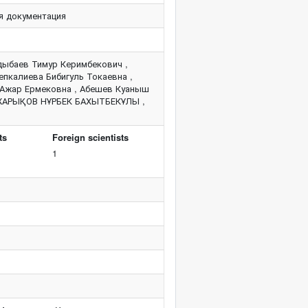
я документация
дыбаев Тимур Керимбекович ,
епкалиева Бибигуль Токаевна ,
 Ажар Ермековна , Абешев Куаныш
ЙЖАРЫҚОВ НҰРБЕК БАХЫТБЕКҰЛЫ ,
ts
Foreign scientists
1