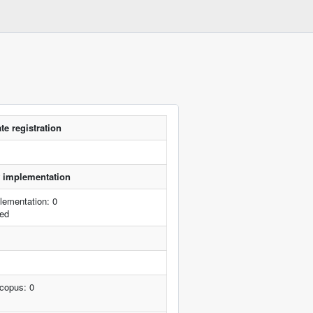
te registration
of implementation
lementation: 0
ted
Scopus: 0