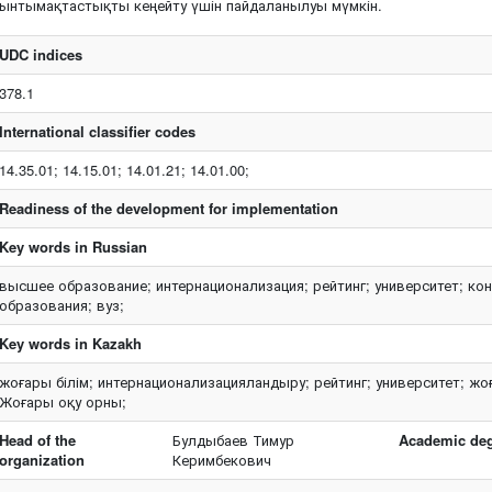
ынтымақтастықты кеңейту үшін пайдаланылуы мүмкін.
UDC indices
378.1
International classifier codes
14.35.01; 14.15.01; 14.01.21; 14.01.00;
Readiness of the development for implementation
Key words in Russian
высшее образование; интернационализация; рейтинг; университет; к
образования; вуз;
Key words in Kazakh
жоғары білім; интернационализацияландыру; рейтинг; университет; жоғар
Жоғары оқу орны;
Head of the
Булдыбаев Тимур
Academic degr
organization
Керимбекович