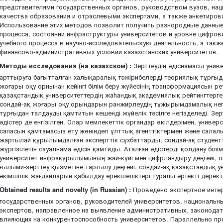
представителями государственных органов, руководством вузов, нац
качества образования и отраслевыми экспертами, а также анкетиров
Использование этих методов позволит получить разнородные данные
процесса, состоянии инфраструктуры университетов и уровне цифров
учебного процесса в научно-исследовательскую деятельность, а такж
финансово-административных условий казахстанских университетов.
Методы исследования (на казахском) :
Зерттеудің әдіснамасы универ
арттыруға бағытталған халықаралық тәжірибелерді теориялық тұрғыд
жоғары оқу орнынан кейінгі білім беру жүйесінің трансформациясын р
қазақстандық университеттердің жаһандық академиялық рейтингтерге 
сондай-ақ жоғары оқу орындарын ранжирлеудің тұжырымдамалық нег
тұрғыдан талдауды қамтитын кешенді жүйелік тәсілге негізделеді. З
әдістер де енгізілген. Олар мемлекеттік органдар өкілдерімен, униве
сапасын қамтамасыз ету жөніндегі ұлттық агенттіктермен және салал
жартылай құрылымдалған эксперттік сұхбаттарды, сондай-ақ студен
жүргізілетін сауалнама әдісін қамтиды. Аталған әдістерді қолдану білім
университет инфрақұрылымының жай-күйі мен цифрландыру деңгейі, 
ғылыми-зерттеу қызметіне тартылу деңгейі, сондай-ақ қазақстандық 
әкімшілік жағдайларын қабылдау ерекшеліктері туралы әртекті деректе
Obtained results and novelty (in Russian) :
Проведено экспертное инте
государственных органов, руководителей университетов, национальн
экспертов, направленное на выявление административных, законодат
влияющих на конкурентоспособность университетов. Параллельно пр