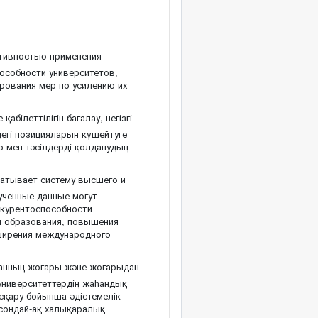
тивностью применения
особности университетов,
рования мер по усилению их
абілеттілігін бағалау, негізгі
дегі позицияларын күшейтуге
р мен тәсілдерді қолданудың
атывает систему высшего и
ученные данные могут
нкурентоспособности
м образования, повышения
сширения международного
анның жоғары және жоғарыдан
 университеттердің жаһандық
басқару бойынша әдістемелік
, сондай-ақ халықаралық