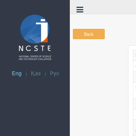
Back
Eng
Қаз
Рус
|
|