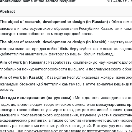
Abbreviated name of the service recipient
УО «Алматы 
Abstract
The object of research, development or design (in Russian) :
Объектом и
высшего и послевузовского образования Республики Казахстан и ко
конкурентоспособность на международной арене.
The object of research, development or design (in Kazakh) :
Зерттеу ны
жоғары және жоғарыдан кейінгі білім беру жүйесі және оның халықар
қабілеттілігін анықтайтын факторлар кешені болып табылады.
Aim of work (in Russian) :
Разработать комплексную научно-методолог
глобальной конкурентоспособности высшего и послевузовского образ
Aim of work (in Kazakh) :
Қазақстан Республикасында жоғары және жоға
жаһандық бәсекеге қабілеттілігін қамтамасыз етуге арналған кешенді 
әзірлеу.
Методы исследования (на русском) :
Методология исследования ос
подходе, включающем теоретическое осмысление международных пр
конкурентоспособности университетов, ретроспективный анализ тра
высшего и послевузовского образования, изучение участия казахстан
академических рейтингах, а также сопоставительно-методологическо
основ ранжирования высших учебных заведений. В структуру исследо
методы. Они предусматривают проведение полуструктурированных э