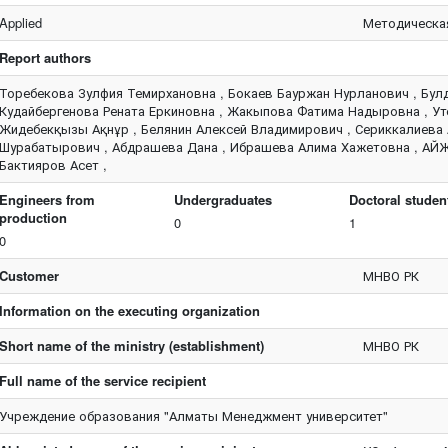
Applied
Методическа
Report authors
Торебекова Зулфия Темирхановна , Бокаев Бауржан Нурланович , Бул
Кудайбергенова Рената Еркиновна , Жакыпова Фатима Надыровна , Ут
Жидебекқызы Ақнұр , Белянин Алексей Владимирович , Сериккалиева
Шурабатырович , Абдрашева Дана , Ибрашева Алима Хажетовна , А
Бактияров Асет ,
Engineers from
Undergraduates
Doctoral studen
production
0
1
0
Customer
МНВО РК
Information on the executing organization
Short name of the ministry (establishment)
МНВО РК
Full name of the service recipient
Учреждение образования "Алматы Менеджмент университет"