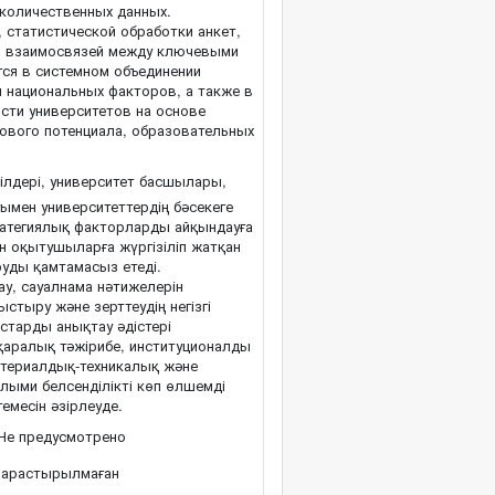
 количественных данных.
 статистической обработки анкет,
ия взаимосвязей между ключевыми
тся в системном объединении
и национальных факторов, а также в
сти университетов на основе
сового потенциала, образовательных
ілдері, университет басшылары,
ымен университеттердің бәсекеге
стратегиялық факторларды айқындауға
ен оқытушыларға жүргізіліп жатқан
уды қамтамасыз етеді.
ау, сауалнама нәтижелерін
стыру және зерттеудің негізгі
тарды анықтау әдістері
қаралық тәжірибе, институционалды
атериалдық-техникалық және
лыми белсенділікті көп өлшемді
темесін әзірлеуде.
Не предусмотрено
арастырылмаған