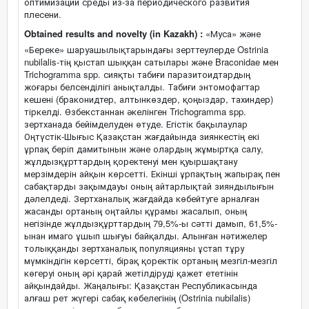
оптимизации среды из-за периодического развития
плесени.
Obtained results and novelty (in Kazakh) :
«Муса» және
«Береке» шаруашылықтарындағы зерттеулерде Ostrinia
nubilalis-тің қыстап шыққан сатылары және Braconidae мен
Trichogramma spp. сияқты табиғи паразитоидтардың
жоғары белсенділігі анықталды. Табиғи энтомофагтар
кешені (браконидтер, алтынкөздер, қоңыздар, тахиндер)
тіркелді. Өзбекстаннан әкелінген Trichogramma spp.
зертханада бейімделуден өтуде. Егістік бақылаулар
Оңтүстік-Шығыс Қазақстан жағдайында зиянкестің екі
ұрпақ беріп дамитынын және олардың жұмыртқа салу,
жұлдызқұрттардың қоректенуі мен қуыршақтану
мерзімдерін айқын көрсетті. Екінші ұрпақтың жапырақ пен
сабақтарды зақымдауы оның айтарлықтай зияндылығын
дәлелдеді. Зертханалық жағдайда көбейтуге арналған
жасанды ортаның оңтайлы құрамы жасалып, оның
негізінде жұлдызқұрттардың 79,5%-ы сәтті дамып, 61,5%-
ынан имаго ұшып шығуы байқалды. Алынған нәтижелер
толыққанды зертханалық популяцияны ұстап тұру
мүмкіндігін көрсетті, бірақ қоректік ортаның мезгіл-мезгіл
көгеруі оның әрі қарай жетілдіруді қажет ететінін
айқындайды. Жаңалығы: Қазақстан Республикасында
алғаш рет жүгері сабақ көбелегінің (Ostrinia nubilalis)