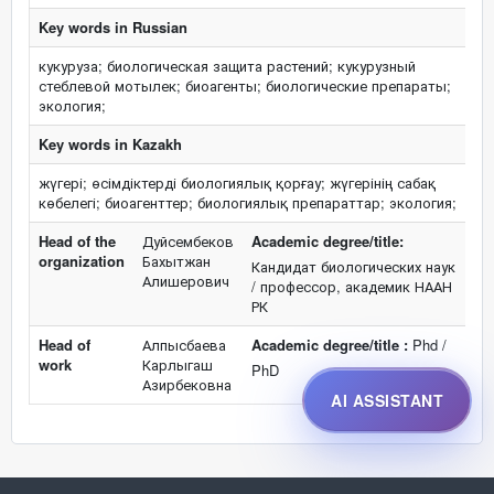
Key words in Russian
кукуруза; биологическая защита растений; кукурузный
стеблевой мотылек; биоагенты; биологические препараты;
экология;
Key words in Kazakh
жүгері; өсімдіктерді биологиялық қорғау; жүгерінің сабақ
көбелегі; биоагенттер; биологиялық препараттар; экология;
Head of the
Дуйсембеков
Academic degree/title:
organization
Бахытжан
Кандидат биологических наук
Алишерович
/ профессор, академик НААН
РК
Head of
Алпысбаева
Academic degree/title :
Phd /
work
Карлыгаш
PhD
Азирбековна
AI ASSISTANT