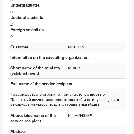
Undergraduates
0
Doctoral students
2
Foreign scientists
0
Customer
МНВО РК
Information on the executing organization
Short name of the ministry
МСХ РК
(establishment)
Full name of the service recipient
Товарищество с ограниченной ответственностью
"Казахский научно-исследовательский институт защиты и
карантина растений имени Жазкена Жиембаева"
Abbreviated name of the
КазНИИЗиКР
service recipient
Abstract