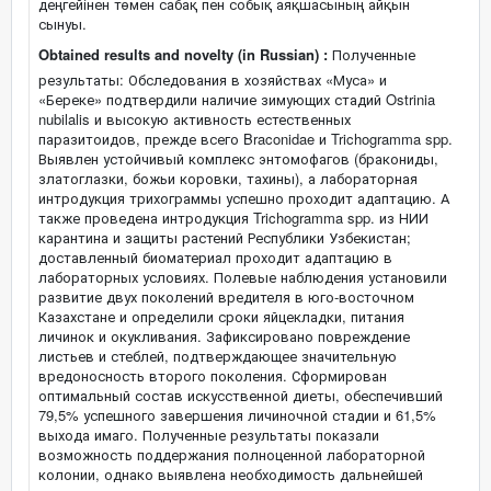
деңгейінен төмен сабақ пен собық аяқшасының айқын
сынуы.
Obtained results and novelty (in Russian) :
Полученные
результаты: Обследования в хозяйствах «Муса» и
«Береке» подтвердили наличие зимующих стадий Ostrinia
nubilalis и высокую активность естественных
паразитоидов, прежде всего Braconidae и Trichogramma spp.
Выявлен устойчивый комплекс энтомофагов (бракониды,
златоглазки, божьи коровки, тахины), а лабораторная
интродукция трихограммы успешно проходит адаптацию. А
также проведена интродукция Trichogramma spp. из НИИ
карантина и защиты растений Республики Узбекистан;
доставленный биоматериал проходит адаптацию в
лабораторных условиях. Полевые наблюдения установили
развитие двух поколений вредителя в юго-восточном
Казахстане и определили сроки яйцекладки, питания
личинок и окукливания. Зафиксировано повреждение
листьев и стеблей, подтверждающее значительную
вредоносность второго поколения. Сформирован
оптимальный состав искусственной диеты, обеспечивший
79,5% успешного завершения личиночной стадии и 61,5%
выхода имаго. Полученные результаты показали
возможность поддержания полноценной лабораторной
колонии, однако выявлена необходимость дальнейшей