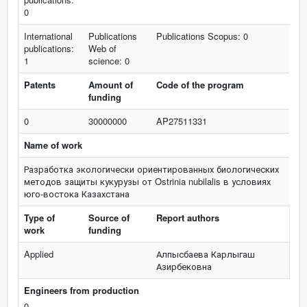
0
International
Publications
Publications Scopus: 0
publications:
Web of
1
science: 0
Patents
Amount of
Code of the program
funding
0
30000000
AP27511331
Name of work
Разработка экологически ориентированных биологических
методов защиты кукурузы от Ostrinia nubilalis в условиях
юго-востока Казахстана
Type of
Source of
Report authors
work
funding
Applied
Алпысбаева Карлыгаш
Азирбековна
Engineers from production
0