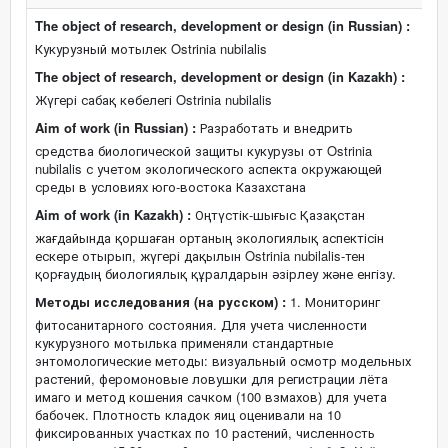
The object of research, development or design (in Russian) :
Кукурузный мотылек Ostrinia nubilalis
The object of research, development or design (in Kazakh) :
Жүгері сабақ көбелегі Ostrinia nubilalis
Aim of work (in Russian) :
Разработать и внедрить
средства биологической защиты кукурузы от Ostrinia
nubilalis с учетом экологического аспекта окружающей
среды в условиях юго-востока Казахстана
Aim of work (in Kazakh) :
Оңтүстік-шығыс Қазақстан
жағдайында қоршаған ортаның экологиялық аспектісін
ескере отырып, жүгері дақылын Ostrinia nubilalis-тен
қорғаудың биологиялық құралдарын әзірлеу және енгізу.
Методы исследования (на русском) :
1. Мониторинг
фитосанитарного состояния. Для учета численности
кукурузного мотылька применяли стандартные
энтомологические методы: визуальный осмотр модельных
растений, феромоновые ловушки для регистрации лёта
имаго и метод кошения сачком (100 взмахов) для учета
бабочек. Плотность кладок яиц оценивали на 10
фиксированных участках по 10 растений, численность