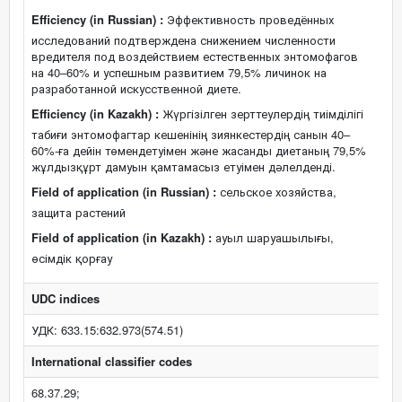
Efficiency (in Russian) :
Эффективность проведённых
исследований подтверждена снижением численности
вредителя под воздействием естественных энтомофагов
на 40–60% и успешным развитием 79,5% личинок на
разработанной искусственной диете.
Efficiency (in Kazakh) :
Жүргізілген зерттеулердің тиімділігі
табиғи энтомофагтар кешенінің зиянкестердің санын 40–
60%-ға дейін төмендетуімен және жасанды диетаның 79,5%
жұлдызқұрт дамуын қамтамасыз етуімен дәлелденді.
Field of application (in Russian) :
сельское хозяйства,
защита растений
Field of application (in Kazakh) :
ауыл шаруашылығы,
өсімдік қорғау
UDC indices
УДК: 633.15:632.973(574.51)
International classifier codes
68.37.29;