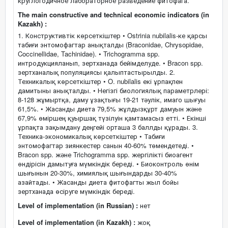
круглогодичное лабораторное разведение фитофага.
The main constructive and technical economic indicators (in
Kazakh) :
1. Конструктивтік көрсеткіштер • Ostrinia nubilalis-ке қарсы
табиғи энтомофагтар анықталды (Braconidae, Chrysopidae,
Coccinellidae, Tachinidae). • Trichogramma spp.
интродукцияланып, зертханада бейімделуде. • Bracon spp.
зертханалық популяциясы қалыптастырылды. 2.
Техникалық көрсеткіштер • O. nubilalis екі ұрпақпен
дамитыны анықталды. • Негізгі биологиялық параметрлері:
8-128 жұмыртқа, даму ұзақтығы 19-21 тәулік, имаго шығуы
61,5%. • Жасанды диета 79,5% жұлдызқұрт дамуын және
67,9% өміршең қуыршақ түзілуін қамтамасыз етті. • Екінші
ұрпақта зақымдану деңгейі орташа 3 баллды құрады. 3.
Техника-экономикалық көрсеткіштер • Табиғи
энтомофагтар зиянкестер санын 40-60% төмендетеді. •
Bracon spp. және Trichogramma spp. жергілікті биоагент
өндірісін дамытуға мүмкіндік береді. • Биоконтроль өнім
шығынын 20-30%, химиялық шығындарды 30-40%
азайтады. • Жасанды диета фитофагты жыл бойы
зертханада өсіруге мүмкіндік береді.
Level of implementation (in Russian) :
нет
Level of implementation (in Kazakh) :
жоқ