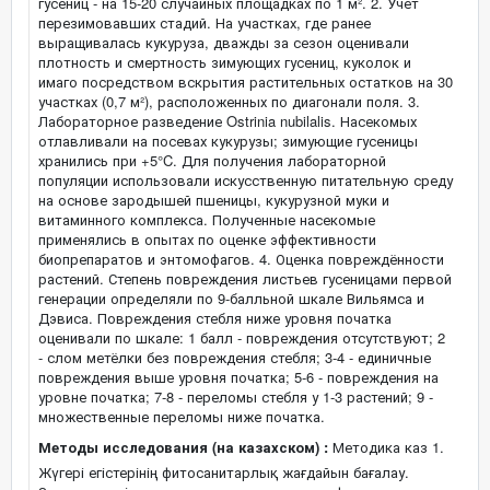
гусениц - на 15-20 случайных площадках по 1 м². 2. Учёт
перезимовавших стадий. На участках, где ранее
выращивалась кукуруза, дважды за сезон оценивали
плотность и смертность зимующих гусениц, куколок и
имаго посредством вскрытия растительных остатков на 30
участках (0,7 м²), расположенных по диагонали поля. 3.
Лабораторное разведение Ostrinia nubilalis. Насекомых
отлавливали на посевах кукурузы; зимующие гусеницы
хранились при +5°C. Для получения лабораторной
популяции использовали искусственную питательную среду
на основе зародышей пшеницы, кукурузной муки и
витаминного комплекса. Полученные насекомые
применялись в опытах по оценке эффективности
биопрепаратов и энтомофагов. 4. Оценка повреждённости
растений. Степень повреждения листьев гусеницами первой
генерации определяли по 9-балльной шкале Вильямса и
Дэвиса. Повреждения стебля ниже уровня початка
оценивали по шкале: 1 балл - повреждения отсутствуют; 2
- слом метёлки без повреждения стебля; 3-4 - единичные
повреждения выше уровня початка; 5-6 - повреждения на
уровне початка; 7-8 - переломы стебля у 1-3 растений; 9 -
множественные переломы ниже початка.
Методы исследования (на казахском) :
Методика каз 1.
Жүгері егістерінің фитосанитарлық жағдайын бағалау.