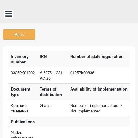
Back
Inventory
IRN
Number of state registration
number
0325РК01292
AP27511331-
0125РК00836
KC-25
Document
Terms of
Availability of implementation
type
distribution
Краткие
Gratis
Number of implementation: 0
сведения
Not implemented
Publications
Native
publications: