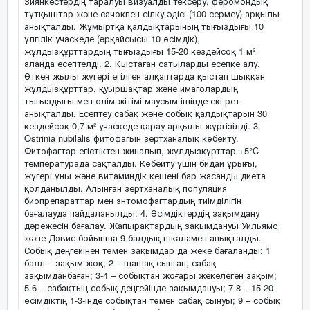
Зиянкестердің таралуы визуалды тексеру, феромондық
тұтқыштар және сачокпен сілку әдісі (100 сермеу) арқылы
анықталды. Жұмыртқа қалдықтарының тығыздығы 10
үлгілік учаскеде (әрқайсысы 10 өсімдік),
жұлдызқұрттардың тығыздығы 15-20 кездейсоқ 1 м²
алаңда есептелді. 2. Қыстаған сатыларды есепке алу.
Өткен жылы жүгері егілген алқаптарда қыстап шыққан
жұлдызқұрттар, қуыршақтар және имаголардың
тығыздығы мен өлім-жітімі маусым ішінде екі рет
анықталды. Есептеу сабақ және собық қалдықтарын 30
кездейсоқ 0,7 м² учаскеде қарау арқылы жүргізілді. 3.
Ostrinia nubilalis фитофагын зертханалық көбейту.
Фитофагтар егістіктен жиналып, жұлдызқұрттар +5°C
температурада сақталды. Көбейту үшін бидай ұрығы,
жүгері ұны және витаминдік кешені бар жасанды диета
қолданылды. Алынған зертханалық популяция
биопрепараттар мен энтомофагтардың тиімділігін
бағалауда пайдаланылды. 4. Өсімдіктердің зақымдану
дәрежесін бағалау. Жапырақтардың зақымдануы Уильямс
және Дэвис бойынша 9 балдық шкаламен анықталды.
Собық деңгейінен төмен зақымдар да жеке бағаланды: 1
балл – зақым жоқ; 2 – шашақ сынған, сабақ
зақымданбаған; 3-4 – собықтан жоғары жекелеген зақым;
5-6 – сабақтың собық деңгейінде зақымдануы; 7-8 – 15-20
өсімдіктің 1-3-інде собықтан төмен сабақ сынуы; 9 – собық