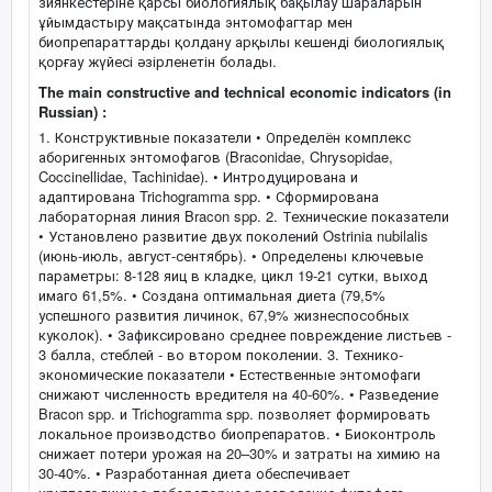
зиянкестеріне қарсы биологиялық бақылау шараларын
ұйымдастыру мақсатында энтомофагтар мен
биопрепараттарды қолдану арқылы кешенді биологиялық
қорғау жүйесі әзірленетін болады.
The main constructive and technical economic indicators (in
Russian) :
1. Конструктивные показатели • Определён комплекс
аборигенных энтомофагов (Braconidae, Chrysopidae,
Coccinellidae, Tachinidae). • Интродуцирована и
адаптирована Trichogramma spp. • Сформирована
лабораторная линия Bracon spp. 2. Технические показатели
• Установлено развитие двух поколений Ostrinia nubilalis
(июнь-июль, август-сентябрь). • Определены ключевые
параметры: 8-128 яиц в кладке, цикл 19-21 сутки, выход
имаго 61,5%. • Создана оптимальная диета (79,5%
успешного развития личинок, 67,9% жизнеспособных
куколок). • Зафиксировано среднее повреждение листьев -
3 балла, стеблей - во втором поколении. 3. Технико-
экономические показатели • Естественные энтомофаги
снижают численность вредителя на 40-60%. • Разведение
Bracon spp. и Trichogramma spp. позволяет формировать
локальное производство биопрепаратов. • Биоконтроль
снижает потери урожая на 20–30% и затраты на химию на
30-40%. • Разработанная диета обеспечивает