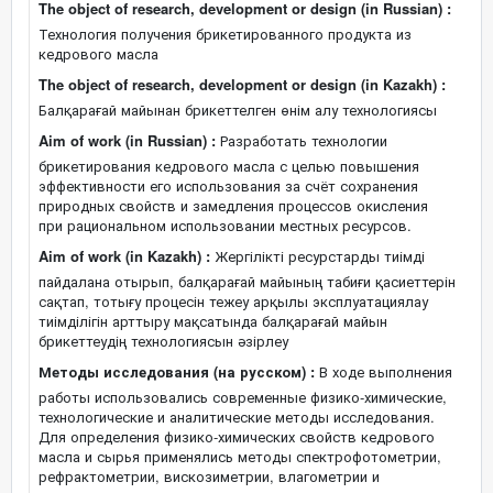
The object of research, development or design (in Russian) :
Технология получения брикетированного продукта из
кедрового масла
The object of research, development or design (in Kazakh) :
Балқарағай майынан брикеттелген өнім алу технологиясы
Aim of work (in Russian) :
Разработать технологии
брикетирования кедрового масла с целью повышения
эффективности его использования за счёт сохранения
природных свойств и замедления процессов окисления
при рациональном использовании местных ресурсов.
Aim of work (in Kazakh) :
Жергілікті ресурстарды тиімді
пайдалана отырып, балқарағай майының табиғи қасиеттерін
сақтап, тотығу процесін тежеу арқылы эксплуатациялау
тиімділігін арттыру мақсатында балқарағай майын
брикеттеудің технологиясын әзірлеу
Методы исследования (на русском) :
В ходе выполнения
работы использовались современные физико-химические,
технологические и аналитические методы исследования.
Для определения физико-химических свойств кедрового
масла и сырья применялись методы спектрофотометрии,
рефрактометрии, вискозиметрии, влагометрии и