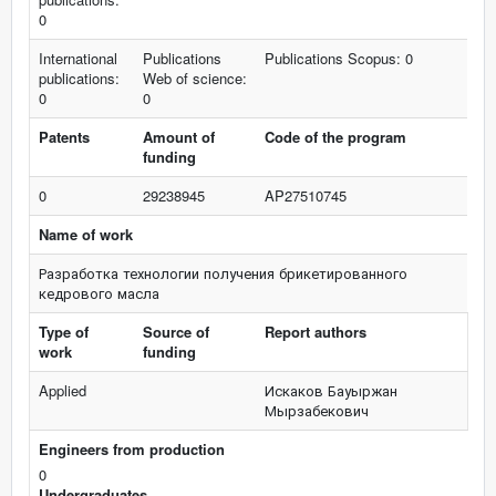
0
International
Publications
Publications Scopus: 0
publications:
Web of science:
0
0
Patents
Amount of
Code of the program
funding
0
29238945
AP27510745
Name of work
Разработка технологии получения брикетированного
кедрового масла
Type of
Source of
Report authors
work
funding
Applied
Искаков Бауыржан
Мырзабекович
Engineers from production
0
Undergraduates