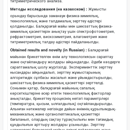
титриметрического анализа.
Методы исследования (на казахском) :
Жұмысты
орындау барысында заманауи физика-химиялық,
технологиялық және талдамалық зерттеу әдістері
қолданылды. Балқарағай майы мен шикізаттың физика-
химиялық қасиеттерін анықтау үшін спектрофотометрия,
рефрактометрия, вискозиметрия, влагометрия және
титриметриялық талдау әдістері пайдаланылды.
Obtained results and novelty (in Russian) :
Балқарағай
майынан брикеттелген өнім алу технологиясын сараптау
және оңтайландыру жолдары айқындалды. Әдеби көздерге
сараптамалық шолу жүргізілді. Эксперименттік зерттеу
нысандары айқындалып, зерттеу жұмыстарының
алгоритмдік сұлбасы жасалып және ұйымдастырылды,
шикізаттың физика-химиялық қасиеттері зерттелді.
Сонымен қатар, балқарағай майының сапалық
көрсеткіштеріне әсер ететін технологиялық факторлар
анықталды, брикеттеу процесінің негізгі параметрлері
(температура, қысым, ылғалдылық) оңтайландырылды.
Алынған нәтижелер негізінде дайын өнімнің құрылымдық-
механикалық және органолептикалық қасиеттері
бағаланып, олардың сақтау тұрақтылығы мен тағамдық
құндылығын арттыру жолдары ұсынылды. Зерттеу
нәтижелері балқарағай майын тиімді пайдалануға және