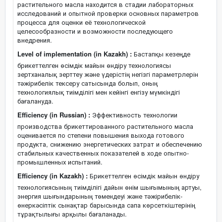
растительного масла находится в стадии лабораторных
исследований и опытной проверки основных параметров
процесса для оценки её технологической
целесообразности и возможности последующего
внедрения.
Level of implementation (in Kazakh) :
Бастапқы кезеңде
брикеттелген өсімдік майын өндіру технологиясы
зертханалық зерттеу және үдерістің негізгі параметрлерін
тәжірибелік тексеру сатысында болып, оның
технологиялық тиімділігі мен кейінгі енгізу мүмкіндігі
бағалануда.
Efficiency (in Russian) :
Эффективность технологии
производства брикеттированного растительного масла
оценивается по степени повышения выхода готового
продукта, снижению энергетических затрат и обеспечению
стабильных качественных показателей в ходе опытно-
промышленных испытаний.
Efficiency (in Kazakh) :
Брикеттелген өсімдік майын өндіру
технологиясының тиімділігі дайын өнім шығымының артуы,
энергия шығындарының төмендеуі және тәжірибелік-
өнеркәсіптік сынақтар барысында сапа көрсеткіштерінің
тұрақтылығы арқылы бағаланады.