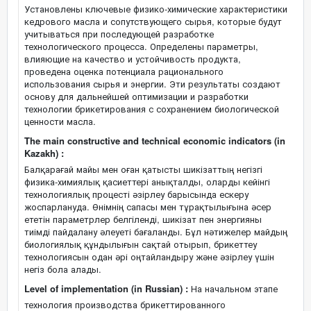
Установлены ключевые физико-химические характеристики
кедрового масла и сопутствующего сырья, которые будут
учитываться при последующей разработке
технологического процесса. Определены параметры,
влияющие на качество и устойчивость продукта,
проведена оценка потенциала рационального
использования сырья и энергии. Эти результаты создают
основу для дальнейшей оптимизации и разработки
технологии брикетирования с сохранением биологической
ценности масла.
The main constructive and technical economic indicators (in
Kazakh) :
Балқарағай майы мен оған қатысты шикізаттың негізгі
физика-химиялық қасиеттері анықталды, оларды кейінгі
технологиялық процесті әзірлеу барысында ескеру
жоспарлануда. Өнімнің сапасы мен тұрақтылығына әсер
ететін параметрлер белгіленді, шикізат пен энергияны
тиімді пайдалану әлеуеті бағаланды. Бұл нәтижелер майдың
биологиялық құндылығын сақтай отырып, брикеттеу
технологиясын одан әрі оңтайландыру және әзірлеу үшін
негіз бола алады.
Level of implementation (in Russian) :
На начальном этапе
технология производства брикеттированного