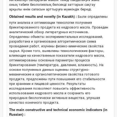
оның табиғи биологиялық белсенді заттарын сақтау
арқылы өнім сапасын арттыруға мүмкіндік береді.
Obtained results and novelty (in Kazakh) :
Были определены
пути анализа и оптимизации технологии получения
брикетированного продукта из кедрового масла. Проведен
аналитический обзор литературных источников.
Определены объекты экспериментальных исследований,
разработана и организована алгоритмическая схема
проведения работ, изучены физико-химические свойства
сырья. Кроме того, выявлены технологические факторы,
влияющие на качественные показатели кедрового масла,
оптимизированы основные параметры процесса
брикетирования (температура, давление, влажность). На
основе полученных данных оценены структурно-
механические и органолептические свойства готового
продукта, предложены пути повышения его стабильности
при хранении и пищевой ценности. Результаты
исследования позволяют повысить эффективность
использования кедрового масла и сохранить его
природные биологически активные вещества, улучшая
качество конечного продукта.
The main constructive and technical economic indicators (in
Russian) :