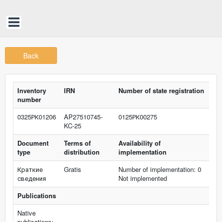
Back
Inventory
IRN
Number of state registration
number
0325РК01206
AP27510745-
0125РК00275
KC-25
Document
Terms of
Availability of
type
distribution
implementation
Краткие
Gratis
Number of implementation: 0
сведения
Not implemented
Publications
Native
publications: