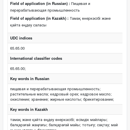
Field of application (in Russian) :
Пищевая и
перерабатывающая промышленность
Field of application (in Kazakh) :
Тамақ өнеркәсібі және
қайта өңдеу саласы
UDC indices
65.65.00
International classifier codes
65.65.00;
Key words in Russian
пищевая и перерабатывающая промышленность;
растительные масла; кедровый орех; кедровое масло;
окисление; хранение; жирные кислоты; брикетирование;
Key words in Kazakh
тамақ және қайта өңдеу өнеркәсібі; өсімдік майлары;
балқарағай жаңғағы; балқарағай майы; тотығу; сақтау; май
қышқылдары; брикеттеу;