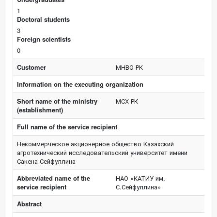
1
Doctoral students
3
Foreign scientists
0
Customer
МНВО РК
Information on the executing organization
Short name of the ministry
МСХ РК
(establishment)
Full name of the service recipient
Некоммерческое акционерное общество Казахский
агротехнический исследовательский университет имени
Сакена Сейфуллина
Abbreviated name of the
НАО «КАТИУ им.
service recipient
С.Сейфуллина»
Abstract