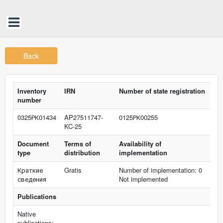
Back
Inventory
IRN
Number of state registration
number
0325РК01434
AP27511747-
0125РК00255
KC-25
Document
Terms of
Availability of
type
distribution
implementation
Краткие
Gratis
Number of implementation: 0
сведения
Not implemented
Publications
Native
publications: