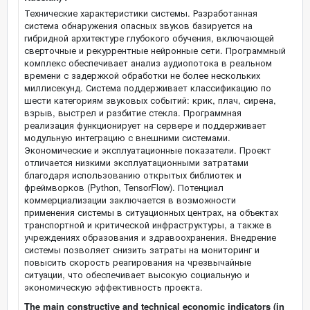
Технические характеристики системы. Разработанная
система обнаружения опасных звуков базируется на
гибридной архитектуре глубокого обучения, включающей
сверточные и рекуррентные нейронные сети. Программный
комплекс обеспечивает анализ аудиопотока в реальном
времени с задержкой обработки не более нескольких
миллисекунд. Система поддерживает классификацию по
шести категориям звуковых событий: крик, плач, сирена,
взрыв, выстрел и разбитие стекла. Программная
реализация функционирует на сервере и поддерживает
модульную интеграцию с внешними системами.
Экономические и эксплуатационные показатели. Проект
отличается низкими эксплуатационными затратами
благодаря использованию открытых библиотек и
фреймворков (Python, TensorFlow). Потенциал
коммерциализации заключается в возможности
применения системы в ситуационных центрах, на объектах
транспортной и критической инфраструктуры, а также в
учреждениях образования и здравоохранения. Внедрение
системы позволяет снизить затраты на мониторинг и
повысить скорость реагирования на чрезвычайные
ситуации, что обеспечивает высокую социальную и
экономическую эффективность проекта.
The main constructive and technical economic indicators (in