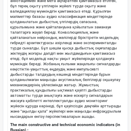
аннотациямен және мета ақпаратпен қамтамасыз етілген,
бұл терең оқыту үлгілерін жүйелі түрде оқыту және
валидациялау мүмкіндігін қамтамасыз етеді. Құрылған
мәліметтер базасы аудио классификация міндеттерінде
қолданылатын дыбыстық үлгілердің сапасына,
құрылымына және қайталануына қойылатын заманауи
талаптарға жауап береді. Конволюциялық және
қайталанатын нейрондық желілерді біріктіретін модельдің
гибридті архитектурасы әзірленді және эксперименталды
түрде сыналды. Бұл шешім қысқа дыбыстық оқиғаларды
жіктеудің жоғары дәлдігі мен жылдамдығын қамтамасыз
етеді, бұл модельді нақты уақыт жүйелерінде қолдануға
мүмкіндік береді. Жобаның ғылыми жаңалығы сигналдарды
кеңістіктік-уақыттық өңдеудің және импульсивті
дыбыстарды талдаудың кешенді міндеттерінде бұрын
қолданылмаған маңызды акустикалық белгілерді оқшаулау
механизмдерінің үйлесімінде жатыр. Жұмыстың
практикалық құндылығы ықтимал қауіпті дыбыстарды
автоматты түрде анықтауға және ескерту сигналдарын
жасауға қабілетті интеллектуалды аудио мониторинг
жүйесін құруда көрінеді, бұл қауіпсіздік деңгейін арттырады
және "ақылды қала" жүйелері мен маңызды инфрақұрылым
нысандарын енгізу перспективаларын ашады.
The main constructive and technical economic indicators (in
Russian) :