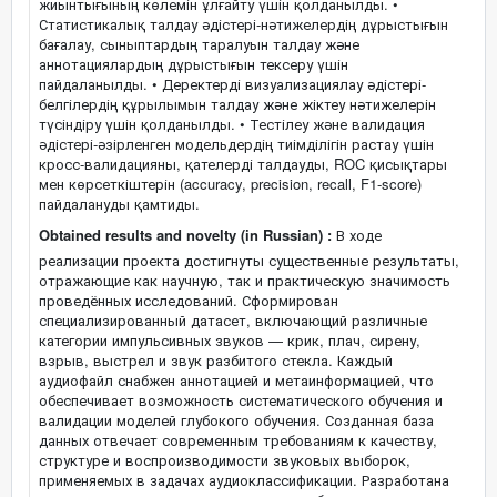
жиынтығының көлемін ұлғайту үшін қолданылды. •
Статистикалық талдау әдістері-нәтижелердің дұрыстығын
бағалау, сыныптардың таралуын талдау және
аннотациялардың дұрыстығын тексеру үшін
пайдаланылды. • Деректерді визуализациялау әдістері-
белгілердің құрылымын талдау және жіктеу нәтижелерін
түсіндіру үшін қолданылды. • Тестілеу және валидация
әдістері-әзірленген модельдердің тиімділігін растау үшін
кросс-валидацияны, қателерді талдауды, ROC қисықтары
мен көрсеткіштерін (accuracy, precision, recall, F1-score)
пайдалануды қамтиды.
Obtained results and novelty (in Russian) :
В ходе
реализации проекта достигнуты существенные результаты,
отражающие как научную, так и практическую значимость
проведённых исследований. Сформирован
специализированный датасет, включающий различные
категории импульсивных звуков — крик, плач, сирену,
взрыв, выстрел и звук разбитого стекла. Каждый
аудиофайл снабжен аннотацией и метаинформацией, что
обеспечивает возможность систематического обучения и
валидации моделей глубокого обучения. Созданная база
данных отвечает современным требованиям к качеству,
структуре и воспроизводимости звуковых выборок,
применяемых в задачах аудиоклассификации. Разработана