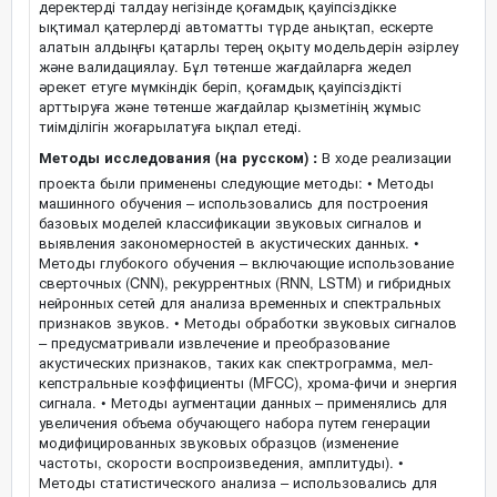
деректерді талдау негізінде қоғамдық қауіпсіздікке
ықтимал қатерлерді автоматты түрде анықтап, ескерте
алатын алдыңғы қатарлы терең оқыту модельдерін әзірлеу
және валидациялау. Бұл төтенше жағдайларға жедел
әрекет етуге мүмкіндік беріп, қоғамдық қауіпсіздікті
арттыруға және төтенше жағдайлар қызметінің жұмыс
тиімділігін жоғарылатуға ықпал етеді.
Методы исследования (на русском) :
В ходе реализации
проекта были применены следующие методы: • Методы
машинного обучения – использовались для построения
базовых моделей классификации звуковых сигналов и
выявления закономерностей в акустических данных. •
Методы глубокого обучения – включающие использование
сверточных (CNN), рекуррентных (RNN, LSTM) и гибридных
нейронных сетей для анализа временных и спектральных
признаков звуков. • Методы обработки звуковых сигналов
– предусматривали извлечение и преобразование
акустических признаков, таких как спектрограмма, мел-
кепстральные коэффициенты (MFCC), хрома-фичи и энергия
сигнала. • Методы аугментации данных – применялись для
увеличения объема обучающего набора путем генерации
модифицированных звуковых образцов (изменение
частоты, скорости воспроизведения, амплитуды). •
Методы статистического анализа – использовались для