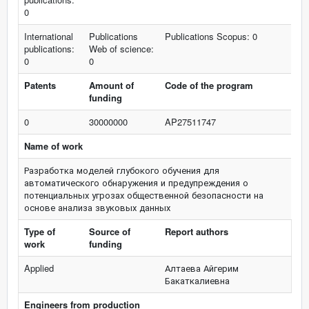
0
International
Publications
Publications Scopus: 0
publications:
Web of science:
0
0
Patents
Amount of
Code of the program
funding
0
30000000
AP27511747
Name of work
Разработка моделей глубокого обучения для
автоматического обнаружения и предупреждения о
потенциальных угрозах общественной безопасности на
основе анализа звуковых данных
Type of
Source of
Report authors
work
funding
Applied
Алтаева Айгерим
Бакаткалиевна
Engineers from production