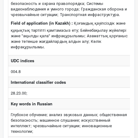
безопасность и охрана правопорядка; Системы
видеонаблюдения и умного города; Гражданская оборона и
чрезвычайные ситуации; Транспортная инфраструктура.
Field of application (in Kazakh) :
Қоғамдық қауіпсіздік және
құқықтық тәртіпті қамтамасыз ету; Бейнебақылау жүйелері
және "ақылды қала" инфрақұрылымы; Азаматтық қорғаныс
және төтенше жағдайлардың алдын алу; Көлік
инфрақұрылымы.
UDC indices
004.8
International classifier codes
28.23.00;
Key words in Russian
Глубокое обучение; анализ звуковых данных; общественная
безопасность; машинное слушание; искусственный
интеллект; чрезвычайные ситуации; инновационные
технологии;