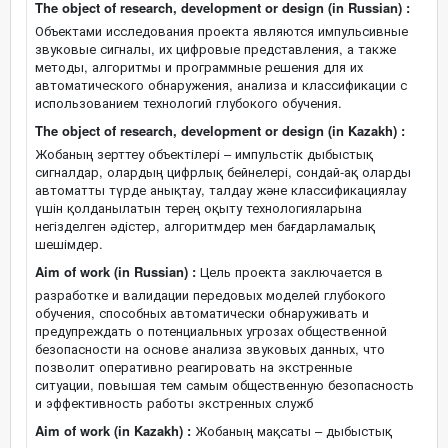
The object of research, development or design (in Russian) :
Объектами исследования проекта являются импульсивные
звуковые сигналы, их цифровые представления, а также
методы, алгоритмы и программные решения для их
автоматического обнаружения, анализа и классификации с
использованием технологий глубокого обучения.
The object of research, development or design (in Kazakh) :
Жобаның зерттеу объектілері – импульстік дыбыстық
сигналдар, олардың цифрлық бейнелері, сондай-ақ оларды
автоматты түрде анықтау, талдау және классификациялау
үшін қолданылатын терең оқыту технологияларына
негізделген әдістер, алгоритмдер мен бағдарламалық
шешімдер.
Aim of work (in Russian) :
Цель проекта заключается в
разработке и валидации передовых моделей глубокого
обучения, способных автоматически обнаруживать и
предупреждать о потенциальных угрозах общественной
безопасности на основе анализа звуковых данных, что
позволит оперативно реагировать на экстренные
ситуации, повышая тем самым общественную безопасность
и эффективность работы экстренных служб
Aim of work (in Kazakh) :
Жобаның мақсаты – дыбыстық