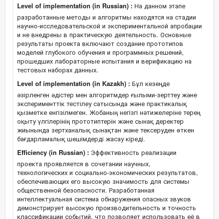
Level of implementation (in Russian) :
На данном этапе
разработанные методы и алгоритмы находятся на стадии
научно-исследовательской и экспериментальной апробации
и не внедрены в практическую деятельность. Основные
результаты проекта включают создание прототипов
моделей глубокого обучения и программных решений,
прошедших лабораторные испытания и верификацию на
тестовых наборах данных.
Level of implementation (in Kazakh) :
Бұл кезеңде
әзірленген әдістер мен алгоритмдер ғылыми-зерттеу және
эксперименттік тестілеу сатысында және практикалық
қызметке енгізілмеген. Жобаның негізгі нәтижелеріне терең
оқыту үлгілерінің прототиптерін және сынақ деректер
жиынында зертханалық сынақтан және тексеруден өткен
бағдарламалық шешімдерді жасау кіреді.
Efficiency (in Russian) :
Эффективность реализации
проекта проявляется в сочетании научных,
технологических и социально-экономических результатов,
обеспечивающих его высокую значимость для системы
общественной безопасности. Разработанная
интеллектуальная система обнаружения опасных звуков
демонстрирует высокую производительность и точность
классификации событий, что позволяет использовать её в