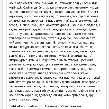
және әлеуметтік-экономикалық нәтижелердің үйлесімінде
көрінеді. Қауіпті дыбыстарды анықтаудың интеллектуалды
жүйесі оқиғаларды жіктеудің жоғары өнімділігі мен дәлдігін
көрсетеді, бұл оны нақты уақыт режимінде кідіріссіз және
минималды есептеу шығындарымен пайдалануға мүмкіндік
береді. Нейрондық желі архитектурасын және сигналдарды
өңдеу алгоритмдерін оңтайландыру жұмыс жылдамдығы
мен тану сапасы арасындағы тепе-теңдікке қол жеткізді,
бұл әсіресе ситуациялық орталықтар мен бейнебақылау
жүйелері үшін өте маңызды. Әлеуметтік-экономикалық
тиімділік тұрғысынан жоба ықтимал қауіпті дыбыстық
оқиғаларға жедел ден қою арқылы қоғамдық қауіпсіздік
деңгейін арттыруға ықпал етеді. Жүйені "ақылды қала"
инфрақұрылымына енгізу шұғыл қызметтердің реакция
уақытын едәуір қысқартуға және төтенше жағдайлардың
дамуын болдырмауға мүмкіндік береді. Сонымен қатар,
жоба жас зерттеушілерде жасанды интеллект және
дыбыстық деректерді өңдеу саласында жаңа құзыреттерді
қалыптастыра отырып, білім беру және кадрлық әсерге ие.
Экономикалық тиімділік шешімді айтарлықтай қосымша
шығындарсыз масштабтау мүмкіндігімен, сондай-ақ ұлттық
және халықаралық деңгейде өнімді коммерцияландыру
әлеуетімен көрінеді.
Field of application (in Russian) :
Общественная