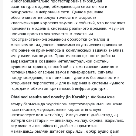
и экспериментально протестирована гибридная
архитектура модели, объединяющая сверточные и
рекуррентные нейронные сети. Данное решение
обеспечивает высокую точность и скорость
классификации коротких звуковых событий, что позволяет
применять модель в системах реального времени. Научная
новизна проекта заключается в сочетании
пространственно-временной обработки сигналов и
механизмов выделения значимых акустических признаков,
что ранее не применялось в комплексных задачах анализа
импульсивных звуков. Практическая ценность работы
выражается в создании интеллектуальной системы
аудиомониторинга, способной автоматически выявлять
потенциально опасные звуки и генерировать сигналы
предупреждения, что повышает уровень безопасности и
открывает перспективы для внедрения в системы «умного
города» и объектов критической инфраструктуры.
Obtained results and novelty (in Kazakh) :
Жобаны іске
асыру барысында жүргізілген зерттеулердің ғылыми және
практикалық маңыздылығын көрсететін елеулі
нәтижелерге қол жеткізілді. Импульсивті дыбыстардың
әртүрлі санаттарын — айқайлау, жылау, сирена, жарылыс,
ату және сынған әйнектің дыбысын қамтитын
мамандандырылған датасет құрылды. Әрбір аудио файл