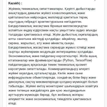
Kazakh) :
Жүйенің техникалық сипаттамалары. Қауіпті дыбыстарды
анықтаудың дамыған жүйесі конволюциялық және
қайталанатын нейрондық желілерді қамтитын терең
оқытудың гибридті архитектурасына негізделген.
Бағдарламалық жасақтама бірнеше миллисекундтан
аспайтын өңдеу кідірісімен нақты уақыттағы аудио ағынды
талдауды қамтамасыз етеді. Жүйе дыбыстық оқиғалардың
алты санатына жіктеуді қолдайды: айқайлау, жылау,
сирена, жарылыс, ату және әйнектің сынуы.
Бағдарламалық жасақтама серверде жұмыс істейді және
сыртқы жүйелермен модульдік интеграцияны қолдайды.
Экономикалық және пайдалану көрсеткіштері. Жоба ашық
кітапханалар мен фреймворктарды (Python, TensorFlow)
пайдаланудың арқасында төмен техникалық қызмет
көрсетумен сипатталады. Коммерцияландыру әлеуеті
жүйені ахуалдық орталықтарда, Көлік және сыни
инфрақұрылым объектілерінде, сондай-ақ білім беру және
денсаулық сақтау мекемелерінде қолдану мүмкіндігі болып
табылады. Жүйені енгізу мониторинг шығындарын азайтуға
және төтенше жағдайларға ден қою жылдамдығын
арттыруға мүмкіндік береді, бұл жобаның жоғары
әлеуметтік және экономикалық тиімділігін қамтамасыз
етеді.