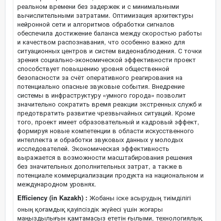
реальном времени без задержек и с минимальными
вычислительными затратами. Оптимизация архитектуры
нейронной сети и алгоритмов обработки сигналов
обеспечила достижение баланса между скоростью работы
и качеством распознавания, что особенно важно для
ситуационных центров и систем видеонаблюдения. С точки
зрения социально-экономической эффективности проект
способствует повышению уровня общественной
безопасности за счёт оперативного реагирования на
потенциально опасные звуковые события. Внедрение
системы в инфраструктуру «умного города» позволит
значительно сократить время реакции экстренных служб и
предотвратить развитие чрезвычайных ситуаций. Кроме
того, проект имеет образовательный и кадровый эффект,
формируя новые компетенции в области искусственного
интеллекта и обработки звуковых данных у молодых
исследователей. Экономическая эффективность
выражается в возможности масштабирования решения
без значительных дополнительных затрат, а также в
потенциале коммерциализации продукта на национальном и
международном уровнях.
Efficiency (in Kazakh) :
Жобаны іске асырудың тиімділігі
оның қоғамдық қауіпсіздік жүйесі үшін жоғары
маңыздылығын қамтамасыз ететін ғылыми, технологиялық