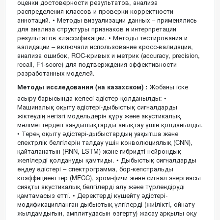
оценки достоверности результатов, анализа
распределения классов и проверки корректности
аннотаций. • Методы визуализации данных – применялись
для анализа структуры признаков и интерпретации
результатов классификации. • Методы тестирования и
валидации – включали использование кросс-валидации,
анализа ошибок, ROC-кривых и метрик (accuracy, precision,
recall, F1-score) для подтверждения эффективности
разработанных моделей.
Методы исследования (на казахском) :
Жобаны іске
асыру барысында келесі әдістер қолданылды: •
Машиналық оқыту әдістері-дыбыстық сигналдарды
жіктеудің негізгі модельдерін құру және акустикалық
мәліметтердегі заңдылықтарды анықтау үшін қолданылды.
• Терең оқыту әдістері-дыбыстардың уақытша және
спектрлік белгілерін талдау үшін конволюциялық (CNN),
қайталанатын (RNN, LSTM) және гибридті нейрондық
желілерді қолдануды қамтиды. • Дыбыстық сигналдарды
өңдеу әдістері – спектрограмма, бор-кепстральды
коэффициенттер (MFCC), хром-фичи және сигнал энергиясы
сияқты акустикалық белгілерді алу және түрлендіруді
қамтамасыз етті. • Деректерді күшейту әдістері-
модификацияланған дыбыстық үлгілерді (жиілікті, ойнату
жылдамдығын, амплитудасын өзгерту) жасау арқылы оқу