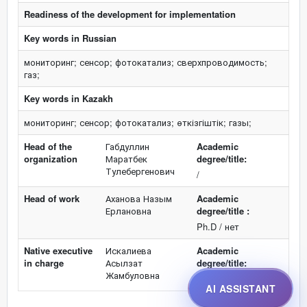
Readiness of the development for implementation
Key words in Russian
мониторинг; сенсор; фотокатализ; сверхпроводимость;
газ;
Key words in Kazakh
мониторинг; сенсор; фотокатализ; өткізгіштік; газы;
Head of the
Габдуллин
Academic
organization
Маратбек
degree/title:
Тулебергенович
/
Head of work
Аханова Назым
Academic
Ерлановна
degree/title :
Ph.D / нет
Native executive
Искалиева
Academic
in charge
Асылзат
degree/title:
Жамбуловна
-
AI ASSISTANT