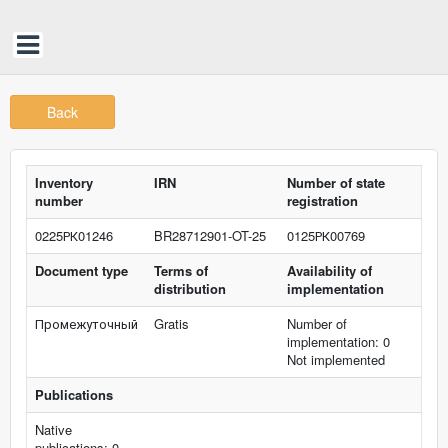
Back
Inventory
IRN
Number of state
number
registration
0225РК01246
BR28712901-OT-25
0125РК00769
Document type
Terms of
Availability of
distribution
implementation
Промежуточный
Gratis
Number of
implementation: 0
Not implemented
Publications
Native
publications: 0