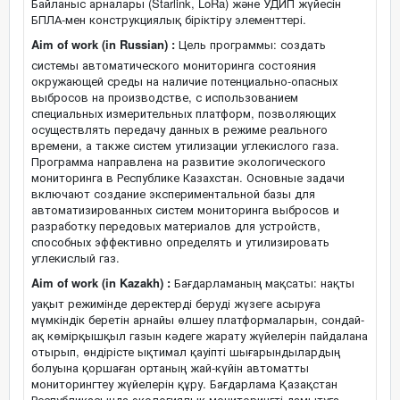
Байланыс арналары (Starlink, LoRa) және УДИП жүйесін
БПЛА-мен конструкциялық біріктіру элементтері.
Aim of work (in Russian) :
Цель программы: создать
системы автоматического мониторинга состояния
окружающей среды на наличие потенциально-опасных
выбросов на производстве, с использованием
специальных измерительных платформ, позволяющих
осуществлять передачу данных в режиме реального
времени, а также систем утилизации углекислого газа.
Программа направлена на развитие экологического
мониторинга в Республике Казахстан. Основные задачи
включают создание экспериментальной базы для
автоматизированных систем мониторинга выбросов и
разработку передовых материалов для устройств,
способных эффективно определять и утилизировать
углекислый газ.
Aim of work (in Kazakh) :
Бағдарламаның мақсаты: нақты
уақыт режимінде деректерді беруді жүзеге асыруға
мүмкіндік беретін арнайы өлшеу платформаларын, сондай-
ақ көмірқышқыл газын кәдеге жарату жүйелерін пайдалана
отырып, өндірісте ықтимал қауіпті шығарындылардың
болуына қоршаған ортаның жай-күйін автоматты
мониторингтеу жүйелерін құру. Бағдарлама Қазақстан
Республикасында экологиялық мониторингті дамытуға