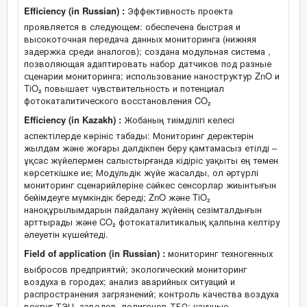
Efficiency (in Russian) :
Эффективность проекта
проявляется в следующем: обеспечена быстрая и
высокоточная передача данных мониторинга (нижняя
задержка среди аналогов); создана модульная система ,
позволяющая адаптировать набор датчиков под разные
сценарии мониторинга; использование наноструктур ZnO и
TiO₂ повышает чувствительность и потенциал
фотокаталитического восстановления CO₂
Efficiency (in Kazakh) :
Жобаның тиімділігі келесі
аспектілерде көрініс табады: Мониторинг деректерін
жылдам және жоғары дәлдікпен беру қамтамасыз етілді –
ұқсас жүйелермен салыстырғанда кідіріс уақыты ең төмен
көрсеткішке ие; Модульдік жүйе жасалды, ол әртүрлі
мониторинг сценарийлеріне сәйкес сенсорлар жиынтығын
бейімдеуге мүмкіндік береді; ZnO және TiO₂
наноқұрылымдарын пайдалану жүйенің сезімталдығын
арттырады және CO₂ фотокаталитикалық қалпына келтіру
әлеуетін күшейтеді.
Field of application (in Russian) :
мониторинг техногенных
выбросов предприятий; экологический мониторинг
воздуха в городах; анализ аварийных ситуаций и
распространения загрязнений; контроль качества воздуха
вокруг ТЭЦ, заводов, полигонов ТБО; научные