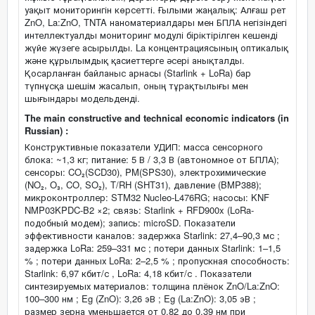
уақыт мониторингін көрсетті. Ғылыми жаңалық: Алғаш рет
ZnO, La:ZnO, TNTA наноматериалдары мен БПЛА негізіндегі
интеллектуалды мониторинг модулі біріктірілген кешенді
жүйе жүзеге асырылды. La концентрациясының оптикалық
және құрылымдық қасиеттерге әсері анықталды.
Қосарланған байланыс арнасы (Starlink + LoRa) бар
түпнұсқа шешім жасалып, оның тұрақтылығы мен
шығындары модельденді.
The main constructive and technical economic indicators (in
Russian) :
Конструктивные показатели УДИП: масса сенсорного
блока: ~1,3 кг; питание: 5 В / 3,3 В (автономное от БПЛА);
сенсоры: CO₂(SCD30), PM(SPS30), электрохимические
(NO₂, O₃, CO, SO₂), T/RH (SHT31), давление (BMP388);
микроконтроллер: STM32 Nucleo-L476RG; насосы: KNF
NMP03KPDC-B2 ×2; связь: Starlink + RFD900x (LoRa-
подобный модем); запись: microSD. Показатели
эффективности каналов: задержка Starlink: 27,4–90,3 мс ;
задержка LoRa: 259–331 мс ; потери данных Starlink: 1–1,5
% ; потери данных LoRa: 2–2,5 % ; пропускная способность:
Starlink: 6,97 кбит/с , LoRa: 4,18 кбит/с . Показатели
синтезируемых материалов: толщина плёнок ZnO/La:ZnO:
100–300 нм ; Eg (ZnO): 3,26 эВ ; Eg (La:ZnO): 3,05 эВ ;
размер зерна уменьшается от 0,82 до 0,39 нм при