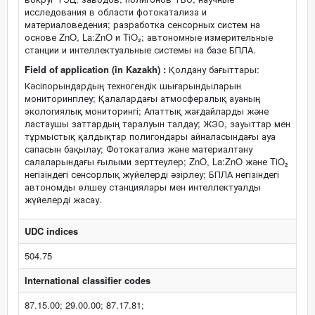
исследования в области фотокатализа и
материаловедения; разработка сенсорных систем на
основе ZnO, La:ZnO и TiO₂; автономные измерительные
станции и интеллектуальные системы на базе БПЛА.
Field of application (in Kazakh) :
Қолдану бағыттары:
Кәсіпорындардың техногендік шығарындыларын
мониторингілеу; Қалалардағы атмосфералық ауаның
экологиялық мониторингі; Апаттық жағдайларды және
ластаушы заттардың таралуын талдау; ЖЭО, зауыттар мен
тұрмыстық қалдықтар полигондары айналасындағы ауа
сапасын бақылау; Фотокатализ және материалтану
салаларындағы ғылыми зерттеулер; ZnO, La:ZnO және TiO₂
негізіндегі сенсорлық жүйелерді әзірлеу; БПЛА негізіндегі
автономды өлшеу станциялары мен интеллектуалды
жүйелерді жасау.
UDC indices
504.75
International classifier codes
87.15.00; 29.00.00; 87.17.81;