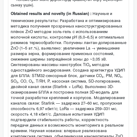
сынау үшін).
Obtained results and novelty (in Russian) :
Научные и
технические результаты: Разработана и оптимизирована
методика получения прозрачных наноструктурированных
плёнок ZnO методом золь-гель с использованием
молочной кислоты, контролем pH (6,0–6,5) и оптимальных
режимов термообработки. Получены лантан-допированные
ZnO (1–5 ат.%), выявлено: увеличение La → уменьшение
размера зерна, формирование примесных состояний,
снижение ширины запрещённой зоны до ~3,05 эВ.
Синтезированы массивы нанотрубок TiO₂ методом
одностадийного анодирования. Создана архитектура УДИП
для БПЛА: STM32-сенсорный блок, датчики CO₂, PM, NO₂,
SO₂, CO, O₃, T/RH, P, насосная система, SD-логирование,
двойной канал связи (Starlink + LoRa). Выполнено 3D-
сканирование БПЛА и построена полная 3D-модель для
точной разработки креплений и корпусов. Моделирование
каналов связи: Starlink — задержка 27–60 мс, пропускная
способность 6,97 кбит/с; LoRa — задержка 259–331 мс,
скорость 4,18 кбит/с. Даловые испытания УДИП
подтвердили стабильность работы, корректность
передачи данных и возможность мониторинга в реальном
времени. Научная новизна: впервые реализована
комплексная система, объединяющая наноматериалы ZnO,