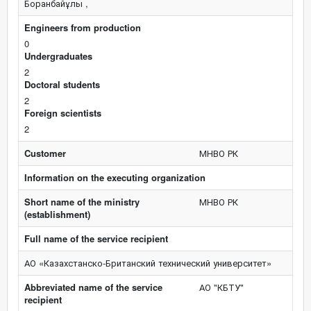
Боранбайұлы ,
Engineers from production
0
Undergraduates
2
Doctoral students
2
Foreign scientists
2
Customer
МНВО РК
Information on the executing organization
Short name of the ministry
МНВО РК
(establishment)
Full name of the service recipient
АО «Казахстанско-Британский технический университет»
Abbreviated name of the service
АО "КБТУ"
recipient