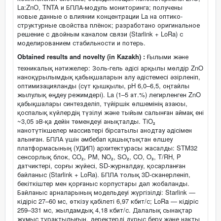
La:ZnO, TNTA и БПЛА-модуль мониторинга; получены
новые данные о влиянии концентрации La на оптико-
структурные свойства плёнок; разработано оригинальное
решение с двойным каналом связи (Starlink + LoRa) с
моделированием стабильности и потерь.
Obtained results and novelty (in Kazakh) :
Ғылыми және
техникалық нәтижелер: Золь-гель әдісі арқылы мөлдір ZnO
наноқұрылымдық қабықшаларын алу әдістемесі әзірленіп,
оптимизацияланды (сүт қышқылы, pH 6,0–6,5, оңтайлы
жылулық өңдеу режимдері). La (1–5 ат.%) легирленген ZnO
қабықшалары синтезделіп, түйіршік өлшемінің азаюы,
қоспалық күйлердің түзілуі және тыйым салынған аймақ ені
~3,05 эВ-қа дейін төмендеуі анықталды. TiO₂
нанотүтікшелер массивтері бірсатылы анодтау әдісімен
алынған. БПЛА үшін әмбебап қашықтықтан өлшеу
платформасының (УДИП) архитектурасы жасалды: STM32
сенсорлық блок, CO₂, PM, NO₂, SO₂, CO, O₃, T/RH, P
датчиктері, сорғы жүйесі, SD-журналдау, қосарланған
байланыс (Starlink + LoRa). БПЛА толық 3D-сканерленіп,
бекіткіштер мен қорғаныс корпустары дәл жобаланды.
Байланыс арналарының модельдеуі жүргізілді: Starlink —
кідіріс 27–60 мс, өткізу қабілеті 6,97 кбит/с; LoRa — кідіріс
259–331 мс, жылдамдық 4,18 кбит/с. Далалық сынақтар
жұмыс тұрақтылығын, деректерді дұрыс беру және нақты