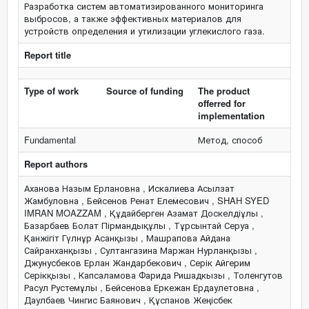
Разработка систем автоматизированного мониторинга
выбросов, а также эффективных материалов для
устройств определения и утилизации углекислого газа.
Report title
Type of work
Source of funding
The product
offerred for
implementation
Fundamental
Метод, способ
Report authors
Аханова Назым Ерлановна , Искалиева Асылзат
Жамбуловна , Бейсенов Ренат Елемесович , SHAH SYED
IMRAN MOAZZAM , Құдайберген Азамат Доскелдіұлы ,
Базарбаев Болат Пірмандықұлы , Тұрсынтай Серуа ,
Қанжігіт Гүлнұр Асанқызы , Машрапова Айдана
Сайранханқызы , Султангазина Маржан Нурланқызы ,
Джунусбеков Ерлан Жандарбекович , Серік Айгерим
Серікқызы , Капсаламова Фарида Ришадкызы , Толенгутов
Расул Рустемұлы , Бейсенова Еркежан Ердаулетовна ,
Даулбаев Чингис Баянович , Құспанов Жеңісбек