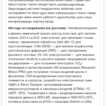
бағытталған. Негізгі міндеттерге шығарындыларды
бақылаудың автоматтандырылған жүйелері үшін
эксперименттік база құру және көмірқышқыл газын тиімді
анықтауға және жоюға қабілетті құрылғылар үшін озық
материалдарды әзірлеу кіреді.
Методы исследования (на русском) :
Материаловедение
и физико-химический анализ (метод золь-гель для синтеза
плёнок ZnO и La:ZnO; спин-коатинг для нанесения тонких
плёнок; термическая обработка (300–450 °C) для
кристаллизации; СЭМ (SEM) — для анализа морфологии;
рентгеновская дифракция (XRD) — для определения
фазового состава; UV–Vis спектроскопия — для анализа
оптических свойств и расчёта ширины запрещённой зоны;
анодирование — для получения нанотрубок TiO₂).
Инженерия и проектирование (3D-сканирование (Revopoint
Miraco PRO) для получения точных моделей крыла и
фюзеляжа; CAD-моделирование конструктивных
элементов и корпусов; разработка электрических схем
УДИП в Altium Designer; программирование
микроконтроллеров и сенсорных модулей (STM32, I²C,
UART, SPI)). Телеметрия и связь ( моделирование каналов
передачи данных в MATLAB; симуляции в INAV/SITL/HITL;
полевые испытания на БПЛА с каналами Starlink и LoRa).