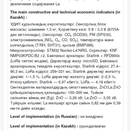
увеличении содержания La.
The main constructive and technical economic indicators (in
Kazakh) :
УДИП құрылымдық көрсеткіштері: Сенсорлық блок
массасы: шамамен 1,3 кг, Қоректену көзі: 5 В / 3,3 В (БПЛА-
дан автономды), Сенсорлар: CO₂ (SCD30), PM (SPS30),
электрохимиялық (NO₂, O₃, CO, SO₂), температура және
ылғалдылық (T/RH, SHT31), қысым (BMP388),
Микроконтроллер: STM32 Nucleo-L476RG, Сорғылар: KNF
NMP03KPDC-B2 ×2. Байланыс арналары: Starlink + RFD900x
(LoRa типтес модем), Деректерді жазу: microSD, Байланыс
арналарының тиімділік көрсеткіштері, Starlink кідірісі: 27,4–
90,3 мс, LoRa кідірісі: 259–331 мс, Starlink деректер жоғалту
деңгейі: 1–1,5 %, LoRa деректер жоғалту деңгейі: 2–2,5 %,
Өткізу қабілеті: Starlink — 6,97 кбит/с; LoRa — 4,18 кбит/с
Синтезделген материалдардың сипаттамалары, ZnO/La:ZnO
қабықшаларының қалыңдығы: 100–300 нм, Тыйым
салынған аймақ ені (Eg): ZnO — 3,26 эВ; La:ZnO — 3,05 эВ,
Түйіршік өлшемі: La мөлшері артқан сайын 0,82 нм-ден 0,39
нм-ге дейін азаяды.
Level of implementation (in Russian) :
не внедрено
Level of implementation (in Kazakh) :
орындалмаған