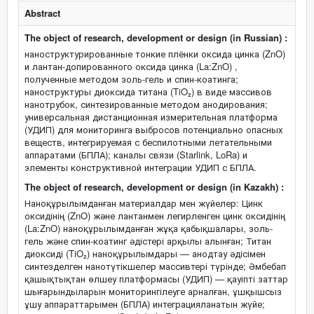
Abstract
The object of research, development or design (in Russian) :
наноструктурированные тонкие плёнки оксида цинка (ZnO)
и лантан-допированного оксида цинка (La:ZnO) ,
полученные методом золь-гель и спин-коатинга;
наноструктуры диоксида титана (TiO₂) в виде массивов
нанотрубок, синтезированные методом анодирования;
универсальная дистанционная измерительная платформа
(УДИП) для мониторинга выбросов потенциально опасных
веществ, интегрируемая с беспилотными летательными
аппаратами (БПЛА); каналы связи (Starlink, LoRa) и
элементы конструктивной интеграции УДИП с БПЛА.
The object of research, development or design (in Kazakh) :
Наноқұрылымданған материалдар мен жүйелер: Цинк
оксидінің (ZnO) және лантанмен легирленген цинк оксидінің
(La:ZnO) наноқұрылымданған жұқа қабықшалары, золь-
гель және спин-коатинг әдістері арқылы алынған; Титан
диоксиді (TiO₂) наноқұрылымдары — анодтау әдісімен
синтезделген нанотүтікшелер массивтері түрінде; Әмбебап
қашықтықтан өлшеу платформасы (УДИП) — қауіпті заттар
шығарындыларын мониторингілеуге арналған, ұшқышсыз
ұшу аппараттарымен (БПЛА) интеграцияланатын жүйе;