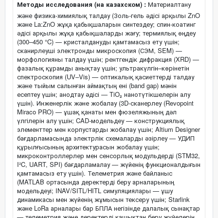
Методы исследования (на казахском) :
Материалтану
және физика-химиялық талдау (Золь-гель әдісі арқылы ZnO
және La:ZnO жұқа қабықшаларын синтездеу; спин-коатинг
әдісі арқылы жұқа қабықшаларды жағу; термиялық өңдеу
(300–450 °C) — кристалдануды қамтамасыз ету үшін;
сканирлеуші электронды микроскопия (СЭМ, SEM) —
морфологияны талдау үшін; рентгендік дифракция (XRD) —
фазалық құрамды анықтау үшін; ультракүлгін–көрінетін
спектроскопия (UV–Vis) — оптикалық қасиеттерді талдау
және тыйым салынған аймақтың ені (band gap) мәнін
есептеу үшін; анодтау әдісі — TiO₂ нанотүтікшелерін алу
үшін). Инженерлік және жобалау (3D-сканерлеу (Revopoint
Miraco PRO) — ұшақ қанаты мен фюзеляжының дәл
үлгілерін алу үшін; CAD-модельдеу — конструкциялық
элементтер мен корпустарды жобалау үшін; Altium Designer
бағдарламасында электрлік схемаларды әзірлеу — УДИП
құрылғысының архитектурасын жобалау үшін;
микроконтроллерлер мен сенсорлық модульдерді (STM32,
I²C, UART, SPI) бағдарламалау — жүйенің функционалдығын
қамтамасыз ету үшін). Телеметрия және байланыс
(MATLAB ортасында деректерді беру арналарының
модельдеуі; INAV/SITL/HITL симуляциялары — ұшу
динамикасы мен жүйенің жұмысын тексеру үшін; Starlink
және LoRa арналары бар БПЛА негізінде далалық сынақтар
— телеметрия және деректерді қашықтан беру жүйелерін