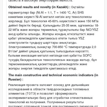
свойств и высокую энергоэффективность.
Obtained results and novelty (in Kazakh) :
Оңтайлы
параметрлері бар (Ni:Al = 1:1, T ≈ 1400 °C, Ar) SHS
көмегімен кеуекті Ni-Al металл негізін алу технологиясы
әзірленді. Бұл технология 45-60% кеуектілікті және 150 МПа
дейінгі беріктік береді. Қалыңдығы 25-35 мкм, адгезиясы 18-
22 МПа және жоғары термиялық тұрақтылығы бар NiO/YSZ
анод қабаты алынды. Жоғары иондық өткізгіштікті және
қабат үйлесімділігін қамтамасыз ететін тығыз YSZ
электролитін тұндыру шарттары анықталды.
Электрохимиялық сынақтар 700-850 °C температурада 2,0
Вт/см² дейінгі ұяшық қуатының тығыздығын көрсетті.
Ғылыми инновация металл негізінде көп қабатты SOFC
түзудің басқарылатын технологиясын жасауда жатыр, бұл
термомеханикалық қасиеттердің үйлесімділігін және
жоғары энергия тиімділігін қамтамасыз етеді.
The main constructive and technical economic indicators (in
Russian) :
Реализация проекта заложит основу для дальнейших
исследований в области твёрдооксидных топливных
элементов (ТОТЭ) и позволит сформировать
экспериментальную базу для отработки отечественных
технологий их получения. Полученные результаты
послужат отправной точкой для постепенного перехода от