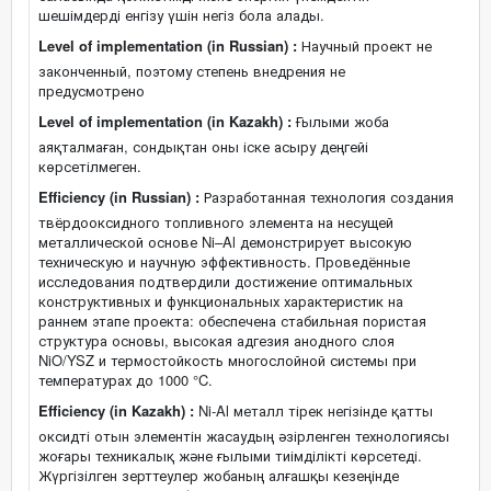
шешімдерді енгізу үшін негіз бола алады.
Level of implementation (in Russian) :
Научный проект не
законченный, поэтому степень внедрения не
предусмотрено
Level of implementation (in Kazakh) :
Ғылыми жоба
аяқталмаған, сондықтан оны іске асыру деңгейі
көрсетілмеген.
Efficiency (in Russian) :
Разработанная технология создания
твёрдооксидного топливного элемента на несущей
металлической основе Ni–Al демонстрирует высокую
техническую и научную эффективность. Проведённые
исследования подтвердили достижение оптимальных
конструктивных и функциональных характеристик на
раннем этапе проекта: обеспечена стабильная пористая
структура основы, высокая адгезия анодного слоя
NiO/YSZ и термостойкость многослойной системы при
температурах до 1000 °C.
Efficiency (in Kazakh) :
Ni-Al металл тірек негізінде қатты
оксидті отын элементін жасаудың әзірленген технологиясы
жоғары техникалық және ғылыми тиімділікті көрсетеді.
Жүргізілген зерттеулер жобаның алғашқы кезеңінде