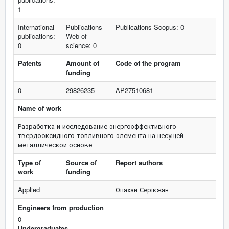
1
International
Publications
Publications Scopus: 0
publications:
Web of
0
science: 0
Patents
Amount of
Code of the program
funding
0
29826235
AP27510681
Name of work
Разработка и исследование энергоэффективного
твердооксидного топливного элемента на несущей
металлической основе
Type of
Source of
Report authors
work
funding
Applied
Опахай Серікжан
Engineers from production
0
Undergraduates