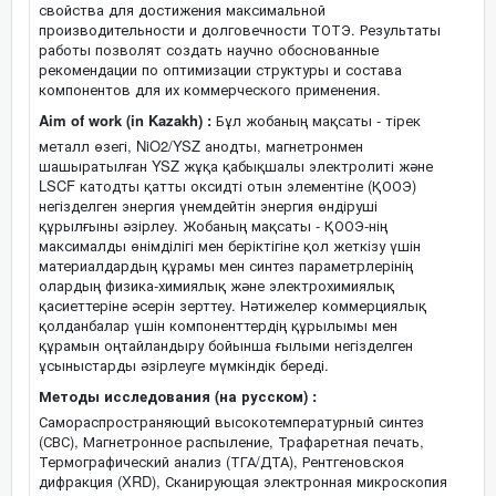
свойства для достижения максимальной
производительности и долговечности ТОТЭ. Результаты
работы позволят создать научно обоснованные
рекомендации по оптимизации структуры и состава
компонентов для их коммерческого применения.
Aim of work (in Kazakh) :
Бұл жобаның мақсаты - тірек
металл өзегі, NiO2/YSZ анодты, магнетронмен
шашыратылған YSZ жұқа қабықшалы электролиті және
LSCF катодты қатты оксидті отын элементіне (ҚООЭ)
негізделген энергия үнемдейтін энергия өндіруші
құрылғыны әзірлеу. Жобаның мақсаты - ҚООЭ-нің
максималды өнімділігі мен беріктігіне қол жеткізу үшін
материалдардың құрамы мен синтез параметрлерінің
олардың физика-химиялық және электрохимиялық
қасиеттеріне әсерін зерттеу. Нәтижелер коммерциялық
қолданбалар үшін компоненттердің құрылымы мен
құрамын оңтайландыру бойынша ғылыми негізделген
ұсыныстарды әзірлеуге мүмкіндік береді.
Методы исследования (на русском) :
Самораспространяющий высокотемпературный синтез
(СВС), Магнетронное распыление, Трафаретная печать,
Термографический анализ (ТГА/ДТА), Рентгеновскоя
дифракция (XRD), Сканирующая электронная микроскопия