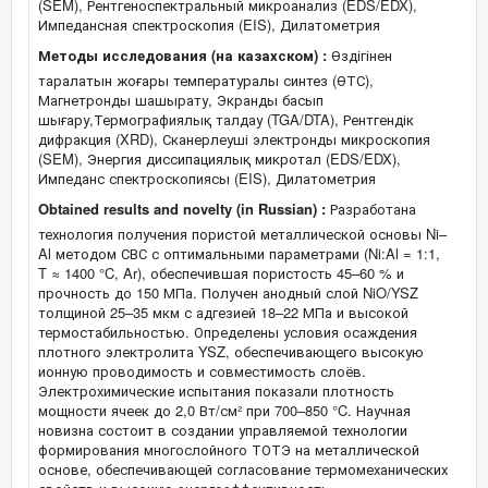
(SEM), Рентгеноспектральный микроанализ (EDS/EDX),
Импедансная спектроскопия (EIS), Дилатометрия
Методы исследования (на казахском) :
Өздігінен
таралатын жоғары температуралы синтез (ӨТС),
Магнетронды шашырату, Экранды басып
шығару,Термографиялық талдау (TGA/DTA), Рентгендік
дифракция (XRD), Сканерлеуші ​​электронды микроскопия
(SEM), Энергия диссипациялық микротал (EDS/EDX),
Импеданс спектроскопиясы (EIS), Дилатометрия
Obtained results and novelty (in Russian) :
Разработана
технология получения пористой металлической основы Ni–
Al методом СВС с оптимальными параметрами (Ni:Al = 1:1,
T ≈ 1400 °C, Ar), обеспечившая пористость 45–60 % и
прочность до 150 МПа. Получен анодный слой NiO/YSZ
толщиной 25–35 мкм с адгезией 18–22 МПа и высокой
термостабильностью. Определены условия осаждения
плотного электролита YSZ, обеспечивающего высокую
ионную проводимость и совместимость слоёв.
Электрохимические испытания показали плотность
мощности ячеек до 2,0 Вт/см² при 700–850 °C. Научная
новизна состоит в создании управляемой технологии
формирования многослойного ТОТЭ на металлической
основе, обеспечивающей согласование термомеханических