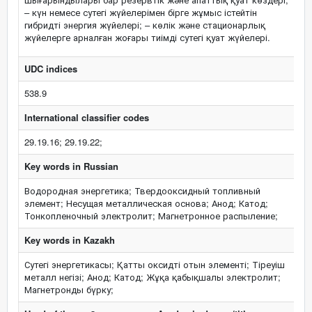
– күн немесе сутегі жүйелерімен бірге жұмыс істейтін
гибридті энергия жүйелері; – көлік және стационарлық
жүйелерге арналған жоғары тиімді сутегі қуат жүйелері.
UDC indices
538.9
International classifier codes
29.19.16; 29.19.22;
Key words in Russian
Водородная энергетика; Твердооксидный топливный
элемент; Несущая металлическая основа; Анод; Катод;
Тонкопленочный электролит; Магнетронное распыление;
Key words in Kazakh
Сутегі энергетикасы; Қатты оксидті отын элементі; Тіреуіш
металл негізі; Анод; Катод; Жұқа қабықшалы электролит;
Магнетронды бүрку;