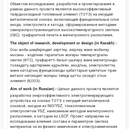
Объектом исследования, разработки и проектирования в
рамках данного проекта является высокоэффективный
твёрдооксидный топливный элемент (ТОТЭ) на несущей
металлической основе, включающий функциональные слои
анода, электролита и катода, сформированные методами
самораспространяющегося высокотемпературного синтеза
(СВС), трафаретной печати и магнетронного распыления.
The object of research, development or design (in Kazakh) :
Осы жоба шеңберіндегі зерттеу, әзірлеу және жобалау
нысаны - өздігінен таралатын жоғары температуралы
синтез (ӨТС), трафаретті басып шығару және магнетронды
тозаңдату әдістерімен құрылған, анодтың, электролиттің
және катодтың функционалды қабаттарын қамтитын тірек
металл негізіндегі жоғары тиімді қатты оксидті отын
элементі (ҚООЭ).
Aim of work (in Russian) :
Целью данного проекта является
разработка энергоэффективного электрогенерирующего
устройства на основе ТОТЭ с несущей металлической
основой, анодом из NiO/YSZ, тонкопленочным
электролитом YSZ, нанесенным методом магнетронного
распыления, и катодом из LSCF. Проект направлен на
исследование влияния состава и параметров синтеза
материалов на их физико-химические и электрохимические