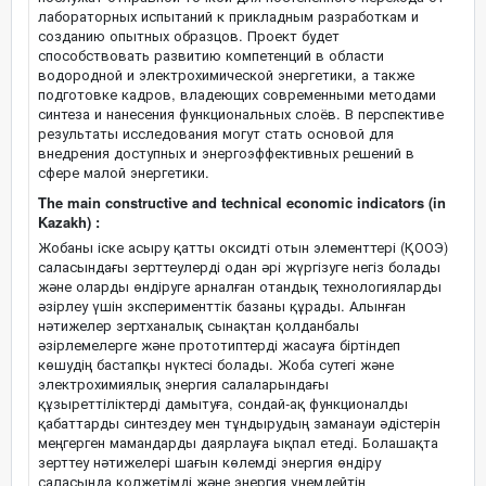
лабораторных испытаний к прикладным разработкам и
созданию опытных образцов. Проект будет
способствовать развитию компетенций в области
водородной и электрохимической энергетики, а также
подготовке кадров, владеющих современными методами
синтеза и нанесения функциональных слоёв. В перспективе
результаты исследования могут стать основой для
внедрения доступных и энергоэффективных решений в
сфере малой энергетики.
The main constructive and technical economic indicators (in
Kazakh) :
Жобаны іске асыру қатты оксидті отын элементтері (ҚООЭ)
саласындағы зерттеулерді одан әрі жүргізуге негіз болады
және оларды өндіруге арналған отандық технологияларды
әзірлеу үшін эксперименттік базаны құрады. Алынған
нәтижелер зертханалық сынақтан қолданбалы
әзірлемелерге және прототиптерді жасауға біртіндеп
көшудің бастапқы нүктесі болады. Жоба сутегі және
электрохимиялық энергия салаларындағы
құзыреттіліктерді дамытуға, сондай-ақ функционалды
қабаттарды синтездеу мен тұндырудың заманауи әдістерін
меңгерген мамандарды даярлауға ықпал етеді. Болашақта
зерттеу нәтижелері шағын көлемді энергия өндіру
саласында қолжетімді және энергия үнемдейтін