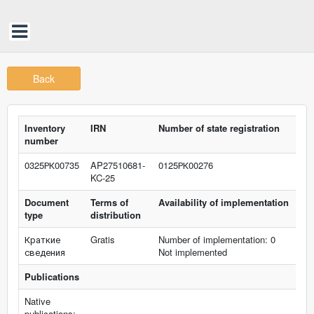
Back
Inventory
IRN
Number of state registration
number
0325РК00735
AP27510681-
0125РК00276
KC-25
Document
Terms of
Availability of implementation
type
distribution
Краткие
Gratis
Number of implementation: 0
сведения
Not implemented
Publications
Native
publications: