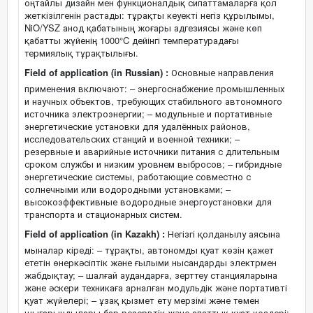
оңтайлы дизайн мен функционалдық сипаттамаларға қол
жеткізілгенін растады: тұрақты кеуекті негіз құрылымы,
NiO/YSZ анод қабатының жоғары адгезиясы және көп
қабатты жүйенің 1000°C дейінгі температурадағы
термиялық тұрақтылығы.
Field of application (in Russian) :
Основные направления
применения включают: – энергоснабжение промышленных
и научных объектов, требующих стабильного автономного
источника электроэнергии; – модульные и портативные
энергетические установки для удалённых районов,
исследовательских станций и военной техники; –
резервные и аварийные источники питания с длительным
сроком службы и низким уровнем выбросов; – гибридные
энергетические системы, работающие совместно с
солнечными или водородными установками; –
высокоэффективные водородные энергоустановки для
транспорта и стационарных систем.
Field of application (in Kazakh) :
Негізгі қолданылу аясына
мыналар кіреді: – тұрақты, автономды қуат көзін қажет
ететін өнеркәсіптік және ғылыми нысандарды электрмен
жабдықтау; – шалғай аудандарға, зерттеу станцияларына
және әскери техникаға арналған модульдік және портативті
қуат жүйелері; – ұзақ қызмет ету мерзімі және төмен
шығарындылары бар резервтік және апаттық қуат көздері;