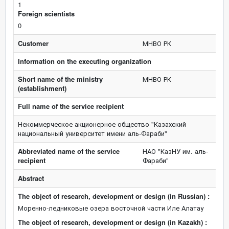
1
Foreign scientists
0
Customer
МНВО РК
Information on the executing organization
Short name of the ministry
МНВО РК
(establishment)
Full name of the service recipient
Некоммерческое акционерное общество "Казахский
национальный университет имени аль-Фараби"
Abbreviated name of the service
НАО "КазНУ им. аль-
recipient
Фараби"
Abstract
The object of research, development or design (in Russian) :
Моренно-ледниковые озера восточной части Иле Алатау
The object of research, development or design (in Kazakh) :