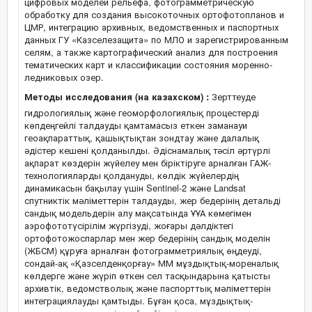
цифровых моделей рельефа, фотограмметрическую
обработку для создания высокоточных ортофотопланов и
ЦМР, интеграцию архивных, ведомственных и паспортных
данных ГУ «Казселезащита» по МЛО и зарегистрированным
селям, а также картографический анализ для построения
тематических карт и классификации состояния моренно-
ледниковых озер.
Методы исследования (на казахском) :
Зерттеуде
гидрологиялық және геоморфологиялық процестерді
көпдеңгейлі талдауды қамтамасыз еткен заманауи
геоақпараттық, қашықтықтан зондтау және далалық
әдістер кешені қолданылды. Әдіснамалық тәсіл әртүрлі
ақпарат көздерін жүйелеу мен біріктіруге арналған ГАЖ-
технологияларды қолдануды, көлдік жүйелердің
динамикасын бақылау үшін Sentinel-2 және Landsat
спутниктік мәліметтерін талдауды, жер бедерінің детальді
сандық модельдерін алу мақсатында ҰҰА көмегімен
аэрофототүсірілім жүргізуді, жоғары дәлдіктегі
ортофотожоспарлар мен жер бедерінің сандық моделін
(ЖБСМ) құруға арналған фотограмметриялық өңдеуді,
сондай-ақ «Қазселденқорғау» ММ мұздықтық-мореналық
көлдерге және жүріп өткен сел тасқындарына қатысты
архивтік, ведомстволық және паспорттық мәліметтерін
интеграциялауды қамтыды. Бұған қоса, мұздықтық-