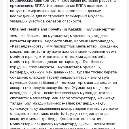
космических снимков были проведены полевые работы с
применением БПЛА. Использование БПЛА позволило
получить сверхвысокодетализированные данные,
необходимые для построения трехмерных моделей
уязвимых участков селевой опасности.
Obtained results and novelty (in Kazakh) :
Ғылыми-зерттеу
жұмысы барысында мұздықтық-мореналық көлдерге
қатысты архивтік, ведомстволық, қорлық материалдар,
«Қазселденқорғау» ММ паспорттық мәліметтері, сондай-ақ
қашықтықтан зондтау және жер беті мониторингінің өзекті
мәліметтерін қамтитын кешенді ғылыми-әдістемелік
мәліметтер базасы қалыптастырылды. Бұл базаны
құрудың негізгі мақсаты – мұздықтық-мореналық
көлдердің жай-күйі мен динамикасы туралы түсінік беретін,
сондай-ақ олардың таралу заңдылықтарын анықтауға
мүмкіндік беретін бірыңғай, ғылыми тұрғыдан дәлелденген
ақпараттық ресурс жасау болды. Жұмыстың маңызды
кезеңдерінің бірі – кеңістікті кескіндеу мүмкіндігі жоғары
спутниктік мәліметтер мен аэрофотосуреттерді жан-жақты
талдау. Бұл мұздықтық-мореналық көлдердің нақты
орналасуын, су айдынының шекараларын нақтылауға және
олардың көпжылдық кеңістіктік-уақыттық өзгерістерін
анықтауға мүмкіндік берді. Қашықтықтан зондтау
мәліметтерін пайдалану мұздықтардың кейін шегінуі және
ақтарылу ықтималдығы жоғары көлдердің қалыптасуына