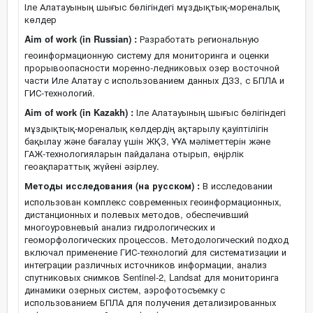
Іле Алатауының шығыс бөлігіндегі мұздықтық-мореналық
көлдер
Aim of work (in Russian) :
Разработать региональную
геоинформационную систему для мониторинга и оценки
прорывоопасности моренно-ледниковых озер восточной
части Иле Алатау с использованием данных ДЗЗ, с БПЛА и
ГИС-технологий.
Aim of work (in Kazakh) :
Іле Алатауының шығыс бөлігіндегі
мұздықтық-мореналық көлдердің ақтарылу қауіптілігін
бақылау және бағалау үшін ЖҚЗ, ҰҰА мәліметтерін және
ГАЖ-технологияларын пайдалана отырып, өңірлік
геоақпараттық жүйені әзірлеу.
Методы исследования (на русском) :
В исследовании
использован комплекс современных геоинформационных,
дистанционных и полевых методов, обеспечивший
многоуровневый анализ гидрологических и
геоморфологических процессов. Методологический подход
включал применение ГИС-технологий для систематизации и
интеграции различных источников информации, анализ
спутниковых снимков Sentinel-2, Landsat для мониторинга
динамики озерных систем, аэрофотосъемку с
использованием БПЛА для получения детализированных