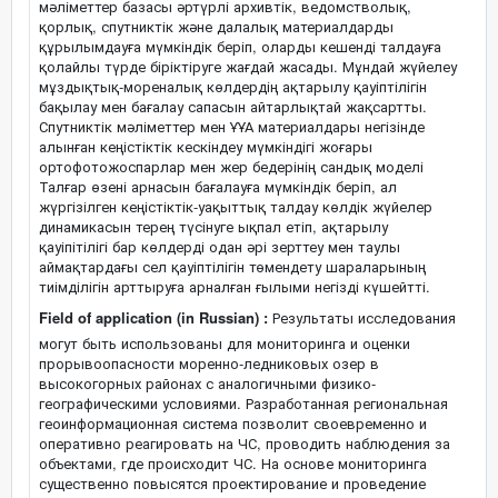
мәліметтер базасы әртүрлі архивтік, ведомстволық,
қорлық, спутниктік және далалық материалдарды
құрылымдауға мүмкіндік беріп, оларды кешенді талдауға
қолайлы түрде біріктіруге жағдай жасады. Мұндай жүйелеу
мұздықтық-мореналық көлдердің ақтарылу қауіптілігін
бақылау мен бағалау сапасын айтарлықтай жақсартты.
Спутниктік мәліметтер мен ҰҰА материалдары негізінде
алынған кеңістіктік кескіндеу мүмкіндігі жоғары
ортофотожоспарлар мен жер бедерінің сандық моделі
Талғар өзені арнасын бағалауға мүмкіндік беріп, ал
жүргізілген кеңістіктік-уақыттық талдау көлдік жүйелер
динамикасын терең түсінуге ықпал етіп, ақтарылу
қауіпітілігі бар көлдерді одан әрі зерттеу мен таулы
аймақтардағы сел қауіптілігін төмендету шараларының
тиімділігін арттыруға арналған ғылыми негізді күшейтті.
Field of application (in Russian) :
Результаты исследования
могут быть использованы для мониторинга и оценки
прорывоопасности моренно-ледниковых озер в
высокогорных районах с аналогичными физико-
географическими условиями. Разработанная региональная
геоинформационная система позволит своевременно и
оперативно реагировать на ЧС, проводить наблюдения за
объектами, где происходит ЧС. На основе мониторинга
существенно повысятся проектирование и проведение