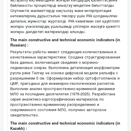
байланысты процестерді анықтау міндетіне бағытталды.
Спутниктік мәліметтерді нақтылау және интерпретация
нәтижелерінің дұрыстығын тексеру үшін ҰҰА қолданылған
далалық жұмыстар жүргізілді. ҰҰА көмегімен сел қауіптілігі
жоғары учаскелердің үшөлшемді үлгілерін жасауға қажетті
жоғары дәлдіктегі материалдар алынды.
The main constructive and technical economic indicators (in
Russian) :
Результаты работы имеют следующие количественные и
качественные характеристики: Создана структурированная
база данных, включающая сведения о моренно-
ледниковых озерах. Выполнена детализация морфометрии
русла реки Талгар на основе цифровой модели рельефа с
разрешением 5 см. Сформирован набор ортофотопланов и
ЦМР, пригодных для инженерно-геологических расчетов.
Выполнен анализ пространственно-временной динамики
МЛО за последние десятилетия (1978-2025). Разработана
серия аналитико-картографических материалов по
пространственно-временному распределению и
современного состояния МЛО, получено авторское
свидетельство.
The main constructive and technical economic indicators (in
Kazakh) :