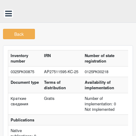
Back
Inventory
IRN
Number of state
number
registration
0325РК00875
AP27511595-KC-25
0125РК00218
Document type
Terms of
Availability of
distribution
implementation
Краткие
Gratis
Number of
сведения
implementation: 0
Not implemented
Publications
Native
publications: 0