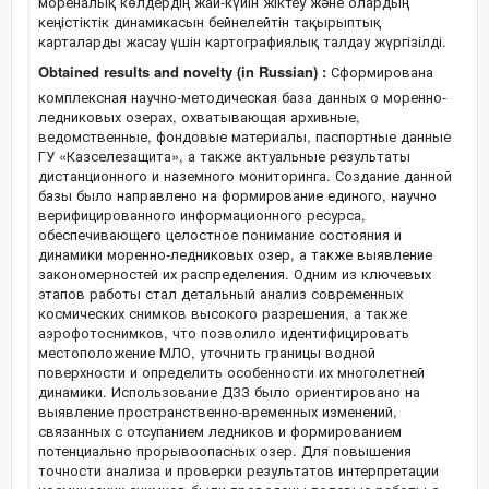
мореналық көлдердің жай-күйін жіктеу және олардың
кеңістіктік динамикасын бейнелейтін тақырыптық
карталарды жасау үшін картографиялық талдау жүргізілді.
Obtained results and novelty (in Russian) :
Сформирована
комплексная научно-методическая база данных о моренно-
ледниковых озерах, охватывающая архивные,
ведомственные, фондовые материалы, паспортные данные
ГУ «Казселезащита», а также актуальные результаты
дистанционного и наземного мониторинга. Создание данной
базы было направлено на формирование единого, научно
верифицированного информационного ресурса,
обеспечивающего целостное понимание состояния и
динамики моренно-ледниковых озер, а также выявление
закономерностей их распределения. Одним из ключевых
этапов работы стал детальный анализ современных
космических снимков высокого разрешения, а также
аэрофотоснимков, что позволило идентифицировать
местоположение МЛО, уточнить границы водной
поверхности и определить особенности их многолетней
динамики. Использование ДЗЗ было ориентировано на
выявление пространственно-временных изменений,
связанных с отсупанием ледников и формированием
потенциально прорывоопасных озер. Для повышения
точности анализа и проверки результатов интерпретации