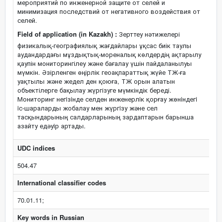
мероприятий по инженерной защите от селей и
минимизация последствий от негативного воздействия от
селей.
Field of application (in Kazakh) :
Зерттеу нәтижелері
физикалық-географиялық жағдайлары ұқсас биік таулы
аудандардағы мұздықтық-мореналық көлдердің ақтарылу
қаупін мониторингілеу және бағалау үшін пайдаланылуы
мүмкін. Әзірленген өңірлік геоақпараттық жүйе ТЖ-ға
уақтылы және жедел ден қоюға, ТЖ орын алатын
объектілерге бақылау жүргізуге мүмкіндік береді.
Мониторинг негiзiнде селден инженерлiк қорғау жөнiндегi
iс-шараларды жобалау мен жүргiзу және сел
тасқындарының салдарларының зардаптарын барынша
азайту едәуiр артады.
UDC indices
504.47
International classifier codes
70.01.11;
Key words in Russian