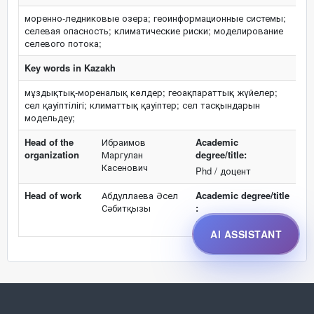
моренно-ледниковые озера; геоинформационные системы;
селевая опасность; климатические риски; моделирование
селевого потока;
Key words in Kazakh
мұздықтық-мореналық көлдер; геоақпараттық жүйелер;
сел қауіптілігі; климаттық қауіптер; сел тасқындарын
модельдеу;
Head of the
Ибраимов
Academic
organization
Маргулан
degree/title:
Касенович
Phd / доцент
Head of work
Абдуллаева Әсел
Academic degree/title
Сәбитқызы
:
Phd / -
AI ASSISTANT