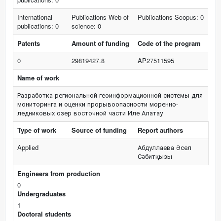
International
Publications Web of
Publications Scopus: 0
publications: 0
science: 0
Patents
Amount of funding
Code of the program
0
29819427.8
AP27511595
Name of work
Разработка региональной геоинформационной системы для
мониторинга и оценки прорывоопасности моренно-
ледниковых озер восточной части Иле Алатау
Type of work
Source of funding
Report authors
Applied
Абдуллаева Әсел
Сәбитқызы
Engineers from production
0
Undergraduates
1
Doctoral students