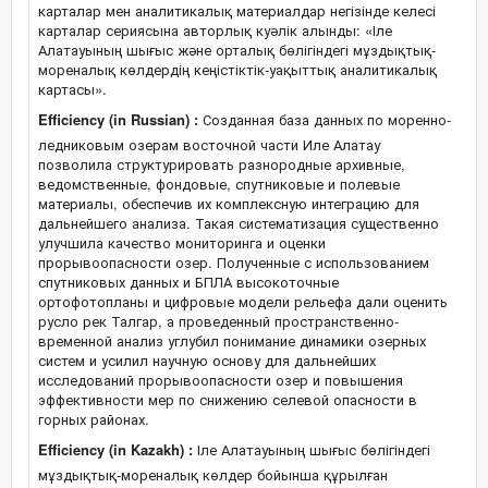
карталар мен аналитикалық материалдар негізінде келесі
карталар сериясына авторлық куәлік алынды: «Іле
Алатауының шығыс және орталық бөлігіндегі мұздықтық-
мореналық көлдердің кеңістіктік-уақыттық аналитикалық
картасы».
Efficiency (in Russian) :
Созданная база данных по моренно-
ледниковым озерам восточной части Иле Алатау
позволила структурировать разнородные архивные,
ведомственные, фондовые, спутниковые и полевые
материалы, обеспечив их комплексную интеграцию для
дальнейшего анализа. Такая систематизация существенно
улучшила качество мониторинга и оценки
прорывоопасности озер. Полученные с использованием
спутниковых данных и БПЛА высокоточные
ортофотопланы и цифровые модели рельефа дали оценить
русло рек Талгар, а проведенный пространственно-
временной анализ углубил понимание динамики озерных
систем и усилил научную основу для дальнейших
исследований прорывоопасности озер и повышения
эффективности мер по снижению селевой опасности в
горных районах.
Efficiency (in Kazakh) :
Іле Алатауының шығыс бөлігіндегі
мұздықтық-мореналық көлдер бойынша құрылған