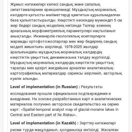
Жұмыс нәтижелері келесі сандық және сапалық
сипаттамалармен ерекшеленеді: Мұздықтық-мореналық
көлдерге қатысты мәліметтерді қамтитын құрылымдалған
база қалыптастырылды. Кеңістікті кескіндеу мүмкіндігі 5 см
жер бедері сандық моделінің негізінде Талғар өзенінің
арнасының морфометриялық параметрлері нақтыланып
анықталды. Инженерлік-геологиялық есептеулерге
жарамды ортофотожоспарлар мен жер бедерінің сандық
моделі жиынтығы әзірленді. 1978-2025 жылдар
аралығындағы мұздықтық-мореналық көлдердің
кеңістіктік-уақыттық динамикасына талдау жүргізілді.
Мұздықтық-мореналық көлдердің кеңістіктік-уақыттық
таралуы мен қазіргі жағдайына арналған аналитикалық-
картографиялық материалдар сериясы әзірленіп, авторлық
куәлік алынды.
Level of implementation (in Russian) :
Результаты
исследования прошли официальное подтверждение и
внедрение. На основе разработанных карт и аналитических
материалов получено авторское свидетельство на серию
карт: «Spatial-temporal analyst map of glacial-moraine lakes in
Central and Eastern part of Ile Alatau».
Level of implementation (in Kazakh) :
Зерттеу нәтижелері
ресми түрде мақұлданып, қолданысқа енгізілді. Жасалған