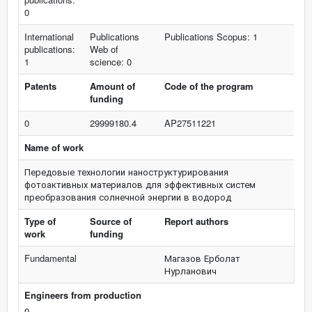
0
International
Publications
Publications Scopus: 1
publications:
Web of
1
science: 0
Patents
Amount of
Code of the program
funding
0
29999180.4
AP27511221
Name of work
Передовые технологии наноструктурирования
фотоактивных материалов для эффективных систем
преобразования солнечной энергии в водород
Type of
Source of
Report authors
work
funding
Fundamental
Магазов Ерболат
Нурланович
Engineers from production
0