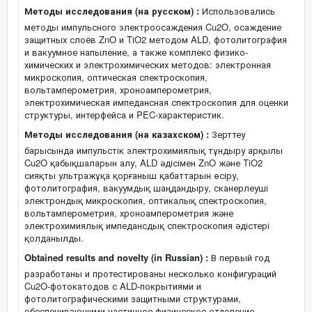
Методы исследования (на русском) :
Использовались
методы импульсного электроосаждения Cu2O, осаждение
защитных слоёв ZnO и TiO2 методом ALD, фотолитография
и вакуумное напыление, а также комплекс физико-
химических и электрохимических методов: электронная
микроскопия, оптическая спектроскопия,
вольтамперометрия, хроноамперометрия,
электрохимическая импедансная спектроскопия для оценки
структуры, интерфейса и PEC-характеристик.
Методы исследования (на казахском) :
Зерттеу
барысында импульстік электрохимиялық тұндыру арқылы
Cu2O қабықшаларын алу, ALD әдісімен ZnO және TiO2
сияқты ультражұқа қорғаныш қабаттарын өсіру,
фотолитография, вакуумдық шаңдандыру, сканерлеуші
электрондық микроскопия, оптикалық спектроскопия,
вольтамперометрия, хроноамперометрия және
электрохимиялық импедансдық спектроскопия әдістері
қолданылды.
Obtained results and novelty (in Russian) :
В первый год
разработаны и протестированы несколько конфигураций
Cu2O-фотокатодов с ALD-покрытиями и
фотолитографическими защитными структурами,
обеспечивающими частичное физическое отделение