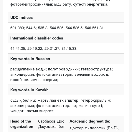
фотоэлектрохимиялық ыдырату, сутекті энергетика.
UDC indices
621.383; 544.6; 535.3; 544.526; 544.526.5; 546.561-31
International classifier codes
44.41.35; 29.19.22; 29.31.27; 31.15.33;
Key words in Russian
расщепление воды; полупроводники; гетероструктура;
апконверсия; фотокатализаторы; зеленый водород;
возобновляемая энергия;
Key words in Kazakh
судың бөлінуі; жартылай өткізгіштер; гетероқұрылым;
апконверсия; фотокатализаторлар; жасыл сутегі;
жаңартылатын энергия;
Head of the
Сарбасов Дос
Academic degree/title:
organization
Джурмаханбет
Доктор философии (Ph.D),