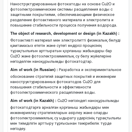
Наноструктурированные фотокатоды на основе Cu2O и
фотоэлектрохимические системы расщепления воды с
защитными покрытиями, обеспечивающими физическое
разделение фотоактивного материала и электролита и
повышение стабильности процесса получения водорода.
The object of research, development or design (in Kazakh) :
Фотоактивті материал мен электролитті физикалық бөлуді
қамтамасыз ететін және сутегі өндірісі процесінің
тұрақтылығын арттыратын қорғаныш жабындары бар
Cu2O және фотоэлектрохимиялық су бөлу жүйелеріне
негізделген наноқұрылымды фотокатодтар.
Aim of work (in Russian) :
Разработка и экспериментальное
обоснование стратегий защитных покрытий и инженерии
наноструктурированных фотокатодов Cu2O для
повышения стабильности и эффективности
фотоэлектрохимического расщепления воды.
Aim of work (in Kazakh) :
Cu2O негізіндегі наноқұрылымды
фотокатодтарға арналған қорғаныш жабындары мен
инженериялау стратегияларын әзірлеу және оларды
фотоэлектрохимиялық су ыдырату үдерісінің тұрақтылығы
мен тиімділігін арттыру тұрғысынан тәжірибелік түрде
негіздеу.