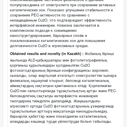
полупроводника от электролита при сохранении активных
каталитических зон. Показано улучшение стабильности и
сохранение PEC-активности по сравнению с
незащищённым Cu2O, что подтверждает эффективность
интерфейсной инженерии. Новизна заключается в
комплексном подходе к совмещению
наноструктурирования, барьерных слоёв и
локализованных каталитических зон для повышения
долговечности Cu2O в агрессивных средах.
Obtained results and novelty (in Kazakh) :
Жобаның бірінші
жылында ALD-қабықшалары мен фотолитографиялық
қорғаныш құрылымдары қолданылған Cu2O
фотокатодтарының бірнеше конфигурациясы әзірленіп,
сыналды, олар жартылай өткізгішті электролиттен ішінара
физикалық оқшаулай отырып, белсенді каталитикалық
аймақтардың сақталуын қамтамасыз етеді. Қорғалмаған
Cu2O-пен салыстырғанда тұрақтылықтың артуы және PEC-
белсенділігінің сақталуы интерфейстік инженерия
тәсілдерінің тиімділігін дәлелдейді. Жаңашылдығы
агрессивті ортада Cu2O фотокатодтарының ұзақмерзімді
тұрақтылығын арттыру мақсатында наноқұрылымдау,
барьерлік қабаттар және локалданған каталитикалық
алаңдарды кешенді түрде үйлестіруде болып табылады.