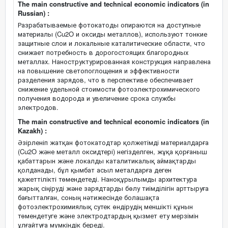
The main constructive and technical economic indicators (in
Russian) :
Разрабатываемые фотокатоды опираются на доступные
материалы (Cu2O и оксиды металлов), используют тонкие
защитные слои и локальные каталитические области, что
снижает потребность в дорогостоящих благородных
металлах. Наноструктурированная конструкция направлена
на повышение светопоглощения и эффективности
разделения зарядов, что в перспективе обеспечивает
снижение удельной стоимости фотоэлектрохимического
получения водорода и увеличение срока службы
электродов.
The main constructive and technical economic indicators (in
Kazakh) :
Әзірленіп жатқан фотокатодтар қолжетімді материалдарға
(Cu2O және металл оксидтері) негізделген, жұқа қорғаныш
қабаттарын және локалды каталитикалық аймақтарды
қолданады, бұл қымбат асыл металдарға деген
қажеттілікті төмендетеді. Наноқұрылымды архитектура
жарық сіңіруді және зарядтарды бөлу тиімділігін арттыруға
бағытталған, соның нәтижесінде болашақта
фотоэлектрохимиялық сутек өндірудің меншікті құнын
төмендетуге және электродтардың қызмет ету мерзімін
ұлғайтуға мүмкіндік береді.