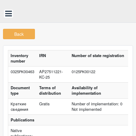
Back
Inventory
IRN
Number of state registration
number
0325РК00463
AP27511221-
0125РК00122
KC-25
Document
Terms of
Availability of
type
distribution
implementation
Краткие
Gratis
Number of implementation: 0
сведения
Not implemented
Publications
Native
publications: