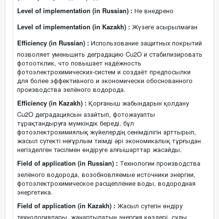
Level of implementation (in Russian) :
Не внедрено
Level of implementation (in Kazakh) :
Жүзеге асырылмаған
Efficiency (in Russian) :
Использование защитных покрытий
позволяет уменьшить деградацию Cu2O и стабилизировать
фотоотклик, что повышает надёжность
фотоэлектрохимических-систем и создаёт предпосылки
для более эффективного и экономически обоснованного
производства зелёного водорода.
Efficiency (in Kazakh) :
Қорғаныш жабындарын қолдану
Cu2O деградациясын азайтып, фотожауапты
тұрақтандыруға мүмкіндік береді, бұл
фотоэлектрохимиялық жүйелердің сенімділігін арттырып,
жасыл сутекті неғұрлым тиімді әрі экономикалық тұрғыдан
негізделген тәсілмен өндіруге алғышарттар жасайды.
Field of application (in Russian) :
Технологии производства
зелёного водорода, возобновляемые источники энергии,
фотоэлектрохимическое расщепление воды, водородная
энергетика.
Field of application (in Kazakh) :
Жасыл сутегін өндіру
технологиялары, жаңартылатын энергия көздері, суды