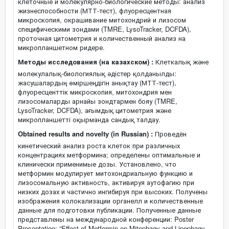
клеточные и молекулярно-биологические методы: анализ
жизнеспособности (МТТ-тест), флуоресцентная
микроскопия, окрашивание митохондрий и лизосом
специфическими зондами (TMRE, LysoTracker, DCFDA),
проточная цитометрия и количественный анализ на
микропланшетном ридере.
Методы исследования (на казахском) :
Клеткалық және
молекулалық-биологиялық әдістер қолданылды:
жасушалардың өміршеңдігін анықтау (МТТ-тест),
флуоресценттік микроскопия, митохондрия мен
лизосомаларды арнайы зондтармен бояу (TMRE,
LysoTracker, DCFDA), ағымдық цитометрия және
микропланшетті оқырманда сандық талдау.
Obtained results and novelty (in Russian) :
Проведён
кинетический анализ роста клеток при различных
концентрациях метформина; определены оптимальные и
клинически применимые дозы. Установлено, что
метформин модулирует митохондриальную функцию и
лизосомальную активность, активируя аутофагию при
низких дозах и частично ингибируя при высоких. Получены
изображения колокализации органелл и количественные
данные для подготовки публикации. Полученные данные
представлены на международной конференции: Poster
Presentation: “Effect of Metformin on Mitophagy and Lipophagy