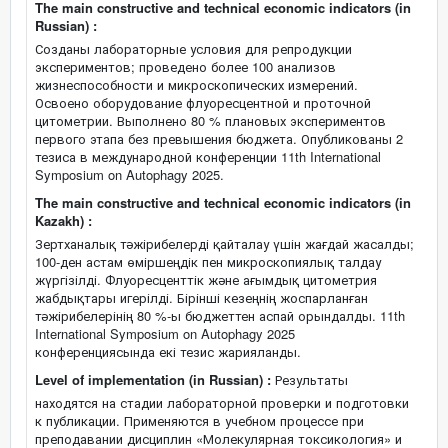
The main constructive and technical economic indicators (in
Russian) :
Созданы лабораторные условия для репродукции
экспериментов; проведено более 100 анализов
жизнеспособности и микроскопических измерений.
Освоено оборудование флуоресцентной и проточной
цитометрии. Выполнено 80 % плановых экспериментов
первого этапа без превышения бюджета. Опубликованы 2
тезиса в международной конференции 11th International
Symposium on Autophagy 2025.
The main constructive and technical economic indicators (in
Kazakh) :
Зертханалық тәжірибелерді қайталау үшін жағдай жасалды;
100-ден астам өміршеңдік пен микроскопиялық талдау
жүргізілді. Флуоресценттік және ағымдық цитометрия
жабдықтары игерілді. Бірінші кезеңнің жоспарланған
тәжірибелерінің 80 %-ы бюджеттен аспай орындалды. 11th
International Symposium on Autophagy 2025
конференциясында екі тезис жарияланды.
Level of implementation (in Russian) :
Результаты
находятся на стадии лабораторной проверки и подготовки
к публикации. Применяются в учебном процессе при
преподавании дисциплин «Молекулярная токсикология» и