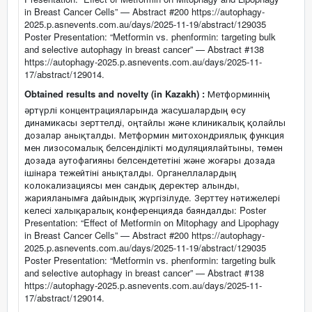
in Breast Cancer Cells” — Abstract #200 https://autophagy-
2025.p.asnevents.com.au/days/2025-11-19/abstract/129035
Poster Presentation: “Metformin vs. phenformin: targeting bulk
and selective autophagy in breast cancer” — Abstract #138
https://autophagy-2025.p.asnevents.com.au/days/2025-11-
17/abstract/129014.
Obtained results and novelty (in Kazakh) :
Метформиннің
әртүрлі концентрацияларында жасушалардың өсу
динамикасы зерттелді, оңтайлы және клиникалық қолайлы
дозалар анықталды. Метформин митохондриялық функция
мен лизосомалық белсенділікті модуляциялайтыны, төмен
дозада аутофагияны белсендететіні және жоғары дозада
ішінара тежейтіні анықталды. Органеллалардың
колокализациясы мен сандық деректер алынды,
жарияланымға дайындық жүргізілуде. Зерттеу нәтижелері
келесі халықаралық конференцияда баяндалды: Poster
Presentation: “Effect of Metformin on Mitophagy and Lipophagy
in Breast Cancer Cells” — Abstract #200 https://autophagy-
2025.p.asnevents.com.au/days/2025-11-19/abstract/129035
Poster Presentation: “Metformin vs. phenformin: targeting bulk
and selective autophagy in breast cancer” — Abstract #138
https://autophagy-2025.p.asnevents.com.au/days/2025-11-
17/abstract/129014.