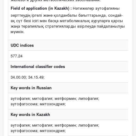
Field of application (in Kazakh) :
Нәтижелер аутофагияны
зерттеудің іргелі және қолданбалы бағыттарында, сондай-
ақ сүт безі ісігі мен басқа метаболикалық ауруларға қарсы
жаңа терапиялық стратегияларды әзірлеуде пайдаланылуы
мүмкін.
UDC indices
577.24
International classifier codes
34.00.00; 34.15.49;
Key words in Russian
аутофагия; митофагия; метформин; липофагия;
аутофагосома; митохондрия;
Key words in Kazakh
аутофагия; митофагия; метформин; липофагия;
аутофагосома; митохондрия;