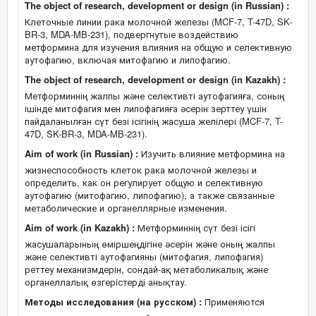
The object of research, development or design (in Russian) :
Клеточные линии рака молочной железы (MCF-7, T-47D, SK-
BR-3, MDA-MB-231), подвергнутые воздействию
метформина для изучения влияния на общую и селективную
аутофагию, включая митофагию и липофагию.
The object of research, development or design (in Kazakh) :
Метформиннің жалпы және селективті аутофагияға, соның
ішінде митофагия мен липофагияға әсерін зерттеу үшін
пайдаланылған сүт безі ісігінің жасуша желілері (MCF-7, T-
47D, SK-BR-3, MDA-MB-231).
Aim of work (in Russian) :
Изучить влияние метформина на
жизнеспособность клеток рака молочной железы и
определить, как он регулирует общую и селективную
аутофагию (митофагию, липофагию), а также связанные
метаболические и органеллярные изменения.
Aim of work (in Kazakh) :
Метформиннің сүт безі ісігі
жасушаларының өміршеңдігіне әсерін және оның жалпы
және селективті аутофагияны (митофагия, липофагия)
реттеу механизмдерін, сондай-ақ метаболикалық және
органеллалық өзгерістерді анықтау.
Методы исследования (на русском) :
Применяются