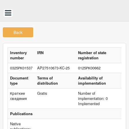
Back
Inventory
IRN
Number of state
number
registration
0325РК01537
AP27510673-KC-25
0125РК00662
Document
Terms of
Availability of
type
distribution
implementation
Краткие
Gratis
Number of
сведения
implementation: 0
Implemented
Publications
Native
publications: