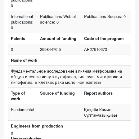
0
International
Publications Web of
Publications Scopus: 0
publications:
science: 0
0
Patents
Amount of funding
Code of the program
0
29984476.5
AP27510673
Name of work
Фундаментальное исследование влияния метформина на
общую и селективную аутофагию, включая митофагию и
липофагию, в клетках рака молочной железы
Type of
Source of funding
Report authors
work
Fundamental
Қоқаби Камиля
Султанғазықызы
Engineers from production
0
Undergraduates