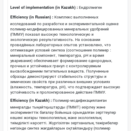
Level of implementation (in Kazakh) :
Ендірілмеген
Efficiency (in Russian) :
Комплекс выполненных
исследований по разработке и экспериментальной оценке
полимер-модифицированных минеральных удобрений
(ПММУ) показал высокую технологическую и
экологическую результативность. На основании
проведённых лабораторных опытов установлено, что
оптимизация условий синтеза (соотношение полимер :
минеральный компонент, температура, рН и время
уваривания) обеспечивает формирование однородных,
прочных и устойчивых гранул с контролируемым
высвобождением питательных веществ. Полученные
образцы демонстрируют стабильность структуры и
химических свойств при различных внешних условиях
(влажность, температура, рН), что подтверждает высокую
устойчивость и пролонгированное действие ПММУ.
Efficiency (in Kazakh) :
Полимер-модификацияланған
минералды тыңайтқыштарды (ПММТ) әзірлеу және
эксперименттік бағалау бойынша орындалған зерттеулер
кешені жоғары технологиялық және экологиялық
тиімділікті көрсетті. Жүргізілген зертханалық тәжірибелер
негізінде синтез жағдайларын оңтайландыру (полимер