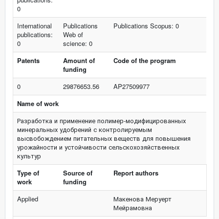
0
International
Publications
Publications Scopus: 0
publications:
Web of
0
science: 0
Patents
Amount of
Code of the program
funding
0
29876653.56
AP27509977
Name of work
Разработка и применение полимер-модифицированных
минеральных удобрений с контролируемым
высвобождением питательных веществ для повышения
урожайности и устойчивости сельскохозяйственных
культур
Type of
Source of
Report authors
work
funding
Applied
Макенова Меруерт
Мейрамовна