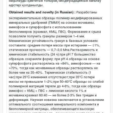
бақылауды қамтитын топырақ биодеградациясын бағалау
әдістері қолданылды.
Obtained results and novelty (in Russian) :
Разработаны
экспериментальные образцы полимер-модифицированных
минеральных удобрений (ПММУ) на основе мочевины,
аммофоса и суперфосфата с использованием
биополимеров (крахмал, КМЦ, ПВС). Формование и сушка
позволили получить гранулы размером 1–4 мм.
Механическая устойчивость гранул в базовых условиях
составила: средние потери массы при истирании — ≤1%,
статическая прочность — 0,7–3,0 Мпа.Растворимость и
химическая стабильность (24 ч):при pH 7 большинство
образцов сохраняли форму; при pH 4 образцы на основе
суперфосфата растворялись на ≈84%, аммофосные — на
≈70%, тогда как мочевинные образцы растворялись не
более чем на 35–40%. Термическая стабильность (1
час):при 25°C изменения отсутствуют;при 35°C потери
массы не превышали 1–2%;при 50–60°C образцы со слабой
полимерной матрицей теряли до 4-6%, тогда как образцы
аммофос + КМЦ + ПВС + лимонная кислота 1% и
мочевина:крахмал 60:40 — не более 2-3% без трещин и
деформации. Научная новизна заключается в установлении
оптимального соотношения минерального компонента и
биополимерной матрицы, обеспечивающего:высокую