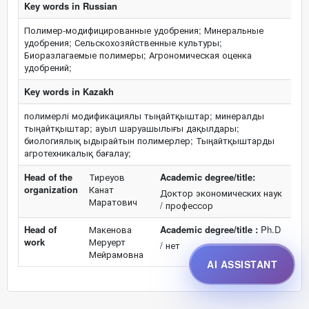
Key words in Russian
Полимер-модифицированные удобрения; Минеральные
удобрения; Сельскохозяйственные культуры;
Биоразлагаемые полимеры; Агрономическая оценка
удобрений;
Key words in Kazakh
полимерлі модификациялы тыңайтқыштар; минералды
тыңайтқыштар; ауыл шаруашылығы дақылдары;
биологиялық ыдырайтын полимерлер; Тыңайтқыштарды
агротехникалық бағалау;
Head of the
Тиреуов
Academic degree/title:
organization
Канат
Доктор экономических наук
Маратович
/ профессор
Head of
Макенова
Academic degree/title :
Ph.D
work
Меруерт
/ нет
Мейрамовна
AI ASSISTANT