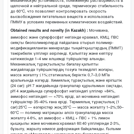
механическую устойчивость, пониженную растворимость в
щелочной и нейтральной среде, термическую стабильность
до 60°C, что позволяет контролировать скорость
высвобождения питательных веществ и использовать
ПММУ в условиях переменных климатических воздействий.
Obtained results and novelty (in Kazakh) :
Мочевина,
аммофос және суперфосфат негізінде крахмал, КМЦ, ПВС
сияқты биополимерлерді пайдалана отырып полимер-
модификацияланған минералды тыңайтқыштардың (ПММТ)
тәжірибелік үлгілері әзірленді. Қалыптау және кептіру
нәтижесінде 1–4 мм өлшемді түйіршіктер алынды.
Механикалық тұрақтылықты бағалау қалыпты
жағдайларда түйіршіктердің тозуға төзімділігі жоғары,
масса жоғалту ≤1%;статикалық беріктік 0,7–3,0 МПа
аралығында өзгерді. Химиялық тұрақтылық және ерігіштік
(24 сағ): pH 7 жағдайында гранулалар құрылымын сақтады,
pH 4 жағдайында суперфосфат негізіндегі үлгілер ≈84%,
аммофос негізіндегі — ≈70% еріді, ал мочевина негізіндегі
түйіршіктер 35–40% ғана еріді. Термиялық тұрақтылық (1
сағ):25°C — өзгерістер жоқ;35°C — масса жоғалту 1–2%;50–
60°C — полимер матрицасы әлсіз гранулаларда масса
жоғалту 4-6%, ал аммофос + КМЦ + ПВС + 1% лимон
қышқылы және мочевина:крахмал 60:40 үлгілерінде 2-3%,
бұзылу, жарылу немесе деформация байқалмады. Ғылыми
жаңалығы:Минералды компонент пен биополимерлі