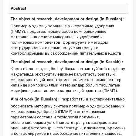
Abstract
The object of research, development or design (in Russian) :
Полимер-модифицированные минеральные удобрения
(ПММУ), представляющие собой композиционные
материалы на основе минеральных удобрений и
полимерных компонентов, формируемые методом
экструдирования с целью получения гранул с
контролируемым высвобождением питательных веществ.
The object of research, development or design (in Kazakh) :
Қоректік заттардың бөлінуі бақыланатын түйіршіктерді алу
мақсатында экструдтау әдісімен қалыптастырылатын
минералды тыңайтқыштар мен полимерлік компоненттер
негізінде композициялық материалдар болып табылатын
модификацияланған минералды тыңайтқыштар (ПММТ).
Aim of work (in Russian) :
Разработать и экспериментально
обосновать методику синтеза полимер-модифицированных
минеральных удобрений (ПММУ) с оптимальными
параметрами состава и технологии получения,
обеспечивающими устойчивость гранул к воздействию
внешних факторов (рН, температуры, влажности, времени)
и контролируемое высвобождение питательных веществ.