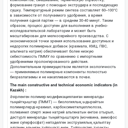
формование гранул с помощью экструдера и последующую
сушку. Температурный режим синтеза составляет 60–100°С
в зависимости от получаемого удобрения, а время
получения одной партии — в среднем 30-40 минут. Таким
образом, процесс доступен для выполнения в учебно-
исследовательской лаборатории и может быть
масштабирован для мелкосерийного производства. С
экономической точки зрения использование доступных и
недорогих полимерных добавок (крахмала, КМЦ, ПВС,
альгината натрия) обеспечивает более низкую
себестоимость ПММУ по сравнению с импортными
удобрениями пролонгированного действия.
Дополнительным преимуществом является экологичность
— применяемые полимерные компоненты полностью
биоразлагаемы и не накапливаются в почве.
The main constructive and technical economic indicators (in
Kazakh) :
Әзірленген полимер-модификацияланған минералды
тыңайтқыштар (ПММТ) — биологиялық ыдырайтын
полимерлерді-крахмал, карбоксиметилцеллюлоза,
поливинил спирті және натрий альгинатын енгізе отырып,
дәстүрлі минералды тыңайтқыштарға (мочевина, аммофос
және суперфосфат) негізделген экструзиялық қалыптау
әдісімен алынған түйіршікті өнім. Түйіршіктер тұрақты