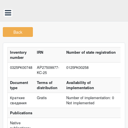
Back
Inventory
IRN
Number of state registration
number
0325РК00748
AP27509977-
0125РК00258
KC-25
Document
Terms of
Availability of
type
distribution
implementation
Краткие
Gratis
Number of implementation: 0
сведения
Not implemented
Publications
Native
publications: