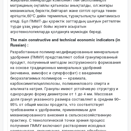
матрицаның оңтайлы қатынасы анықталды, ол:жоғары
механикалық беріктік,бейтарап және сілтілі ортада төмен
ерігіштік,60°C дейін термиялық тұрақтылықты қамтамасыз
етеді. Бұл ПММТ-ды қоректік заттардың шығуын реттелген
түрде ұзақ уақыт бойы жүзеге асыратын
агротехнологияларда қолдануға мүмкіндік береді.
The main constructive and technical economic indicators (in
Russian) :
Разработанные полимер-модифицированные минеральные
удобрения (ПММУ) представляют собой гранулированный
продукт, полученный методом экструзионного формования
на основе традиционных минеральных удобрений
(мочевина, аммофос и суперфосфат) с введением
биоразлагаемых полимеров — крахмала,
карбоксиметилцеллюлозы, поливинилового спирта и
альгината натрия. Гранулы имеют устойчивую структуру и
однородную форму диаметром от 1 до 4 мм. Массовая
доля гранул указанного размера составляет в среднем 90–
95% от общей массы продукта, что соответствует
требованиям к удобрениям, применяемым для
механизированного внесения в сельскохозяйственную
практику. С технологической точки зрения процесс
получения ПММУ включают растворение исходных
компонентов, смешивание, термическую обработку,