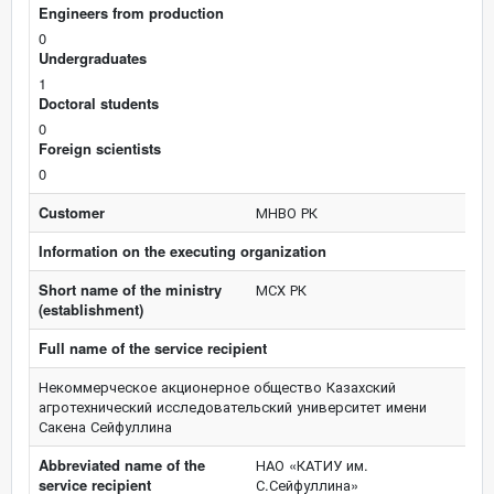
Engineers from production
0
Undergraduates
1
Doctoral students
0
Foreign scientists
0
Customer
МНВО РК
Information on the executing organization
Short name of the ministry
МСХ РК
(establishment)
Full name of the service recipient
Некоммерческое акционерное общество Казахский
агротехнический исследовательский университет имени
Сакена Сейфуллина
Abbreviated name of the
НАО «КАТИУ им.
service recipient
С.Сейфуллина»