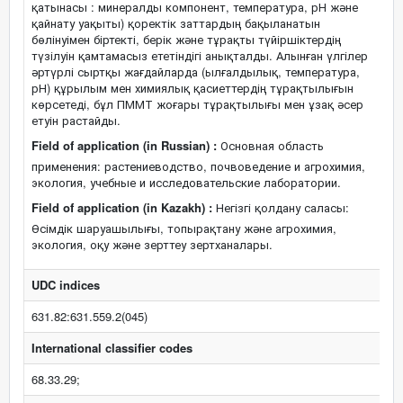
қатынасы : минералды компонент, температура, рН және
қайнату уақыты) қоректік заттардың бақыланатын
бөлінуімен біртекті, берік және тұрақты түйіршіктердің
түзілуін қамтамасыз ететіндігі анықталды. Алынған үлгілер
әртүрлі сыртқы жағдайларда (ылғалдылық, температура,
рН) құрылым мен химиялық қасиеттердің тұрақтылығын
көрсетеді, бұл ПММТ жоғары тұрақтылығы мен ұзақ әсер
етуін растайды.
Field of application (in Russian) :
Основная область
применения: растениеводство, почвоведение и агрохимия,
экология, учебные и исследовательские лаборатории.
Field of application (in Kazakh) :
Негізгі қолдану саласы:
Өсімдік шаруашылығы, топырақтану және агрохимия,
экология, оқу және зерттеу зертханалары.
UDC indices
631.82:631.559.2(045)
International classifier codes
68.33.29;