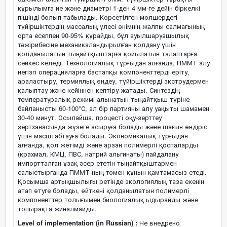
құрылымға ие және диаметрі 1-ден 4 мм-ге дейін біркелкі
пішінді болып табылады. Көрсетілген мөлшердегі
түйіршіктердің массалық үлесі өнімнің жалпы салмағының
орта есеппен 90-95% құрайды, бұл ауылшаруашылық
тәжірибесіне механикаландырылған қолдану үшін
қолданылатын тыңайтқыштарға қойылатын талаптарға
сәйкес келеді. Технологиялық тұрғыдан алғанда, ПММТ алу
негізгі операцияларға бастапқы компоненттерді еріту,
араластыру, термиялық өңдеу, түйіршіктерді экструдермен
қалыптау және кейіннен кептіру жатады. Синтездің
температуралық режимі алынатын тыңайтқыш түріне
байланысты 60-100°С, ал бір партияны алу уақыты шамамен
30-40 минут. Осылайша, процесті оқу-зерттеу
зертханасында жүзеге асыруға болады және шағын өндіріс
үшін масштабтауға болады. Экономикалық тұрғыдан
алғанда, қол жетімді және арзан полимерлі қоспаларды
(крахмал, КМЦ, ПВС, натрий альгинаты) пайдалану
импортталған ұзақ әсер ететін тыңайтқыштармен
салыстырғанда ПММТ-ның төмен құнын қамтамасыз етеді.
Қосымша артықшылығы ретінде экологиялық таза екенін
атап өтуге болады, өйткені қолданылатын полимерлі
компоненттер толығымен биологиялық ыдырайды және
топырақта жиналмайды.
Level of implementation (in Russian) :
Не внедрено