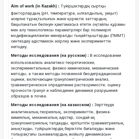
Aim of work (in Kazakh) :
Түйіршіктердің сыртқы
факторлардың (рН, температура, ылғалдылық, уақыт)
әсеріне тұрақтылығын және қоректік заттардың
бақыланатын бөлінуін қамтамасыз ететін оңтайлы құрамы
мен алу технологиясы параметрлері бар полимерлі
модификацияланған минералды тыңайтқыштарды (ПММТ)
синтездеу әдістемесін әзірлеу және эксперименттік
негіздеу.
Методы исследования (на русском) :
В исследовании
использовались аналитико-теоретические,
экспериментальные, физико-химические, механические
методы, а также методы почвенной биодеградационной
оценки, включающие гранулометрический анализ,
гравиметрическое определение растворимости, оценку
прочности гранул и наблюдение динамики разрушения
образцов в почве.
Методы исследования (на казахском) :
Зерттеуде
аналитикалық-теориялық, эксперименттік, физика-
химиялық, механикалық әдістер, сондай-ақ
гранулометриялық талдауды, ерігіштігін гравиметриялық
анықтауды, түйіршіктердің беріктігін бағалауды және
топырақтағы сынамалардың жойылу динамикасын