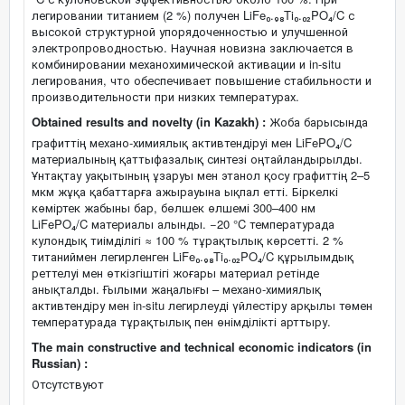
легировании титанием (2 %) получен LiFe₀.₉₈Ti₀.₀₂PO₄/C с
высокой структурной упорядоченностью и улучшенной
электропроводностью. Научная новизна заключается в
комбинировании механохимической активации и in-situ
легирования, что обеспечивает повышение стабильности и
производительности при низких температурах.
Obtained results and novelty (in Kazakh) :
Жоба барысында
графиттің механо-химиялық активтендіруі мен LiFePO₄/C
материалының қаттыфазалық синтезі оңтайландырылды.
Ұнтақтау уақытының ұзаруы мен этанол қосу графиттің 2–5
мкм жұқа қабаттарға ажырауына ықпал етті. Біркелкі
көміртек жабыны бар, бөлшек өлшемі 300–400 нм
LiFePO₄/C материалы алынды. −20 °C температурада
кулондық тиімділігі ≈ 100 % тұрақтылық көрсетті. 2 %
титаниймен легирленген LiFe₀.₉₈Ti₀.₀₂PO₄/C құрылымдық
реттелуі мен өткізгіштігі жоғары материал ретінде
анықталды. Ғылыми жаңалығы – механо-химиялық
активтендіру мен in-situ легирлеуді үйлестіру арқылы төмен
температурада тұрақтылық пен өнімділікті арттыру.
The main constructive and technical economic indicators (in
Russian) :
Отсутствуют