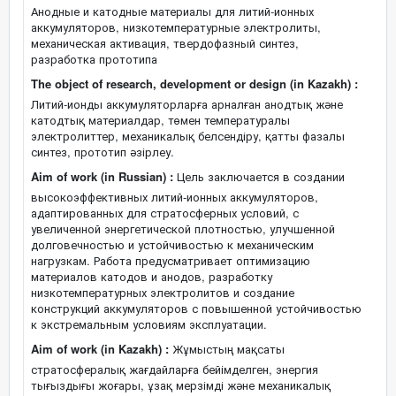
Анодные и катодные материалы для литий-ионных
аккумуляторов, низкотемпературные электролиты,
механическая активация, твердофазный синтез,
разработка прототипа
The object of research, development or design (in Kazakh) :
Литий-ионды аккумуляторларға арналған анодтық және
катодтық материалдар, төмен температуралы
электролиттер, механикалық белсендіру, қатты фазалы
синтез, прототип әзірлеу.
Aim of work (in Russian) :
Цель заключается в создании
высокоэффективных литий-ионных аккумуляторов,
адаптированных для стратосферных условий, с
увеличенной энергетической плотностью, улучшенной
долговечностью и устойчивостью к механическим
нагрузкам. Работа предусматривает оптимизацию
материалов катодов и анодов, разработку
низкотемпературных электролитов и создание
конструкций аккумуляторов с повышенной устойчивостью
к экстремальным условиям эксплуатации.
Aim of work (in Kazakh) :
Жұмыстың мақсаты
стратосфералық жағдайларға бейімделген, энергия
тығыздығы жоғары, ұзақ мерзімді және механикалық