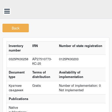
Back
Inventory
IRN
Number of state registration
number
0325РК00258
AP27510773-
0125РК00203
KC-25
Document
Terms of
Availability of
type
distribution
implementation
Краткие
Gratis
Number of implementation: 0
сведения
Not implemented
Publications
Native
publications: