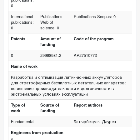
0
International
Publications
Publications Scopus: 0
publications:
Web of
0
science: 0
Patents
Amount of
Code of the program
funding
0
29998981.2
AP27510773
Name of work
Разработка и оптимизация литий-ионных аккумуляторов
для стратосферных беспилотных летательных аппаратов:
повышение производительности и долговечности в
экстремальных условиях эксплуатации
Type of
Source of
Report authors
work
funding
Fundamental
Батырбекұлы Дәурен
Engineers from production
0