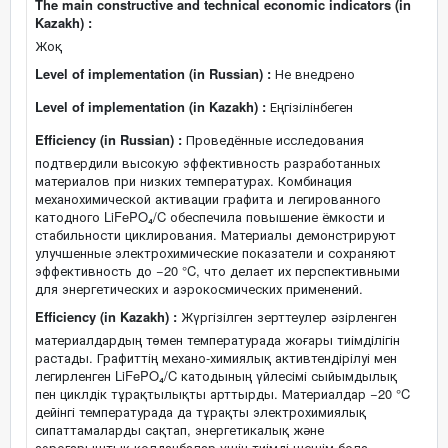
The main constructive and technical economic indicators (in
Kazakh) :
Жоқ
Level of implementation (in Russian) :
Не внедрено
Level of implementation (in Kazakh) :
Еңгізілінбеген
Efficiency (in Russian) :
Проведённые исследования
подтвердили высокую эффективность разработанных
материалов при низких температурах. Комбинация
механохимической активации графита и легированного
катодного LiFePO₄/C обеспечила повышение ёмкости и
стабильности циклирования. Материалы демонстрируют
улучшенные электрохимические показатели и сохраняют
эффективность до −20 °C, что делает их перспективными
для энергетических и аэрокосмических применений.
Efficiency (in Kazakh) :
Жүргізілген зерттеулер әзірленген
материалдардың төмен температурада жоғары тиімділігін
растады. Графиттің механо-химиялық активтендірілуі мен
легирленген LiFePO₄/C катодының үйлесімі сыйымдылық
пен циклдік тұрақтылықты арттырды. Материалдар −20 °C
дейінгі температурада да тұрақты электрохимиялық
сипаттамаларды сақтап, энергетикалық және
аэроғарыштық қолданбалар үшін тиімді шешім бола