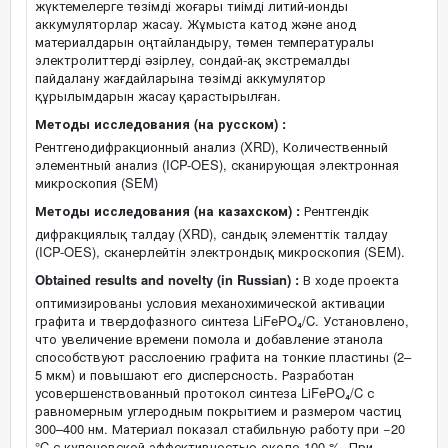
жүктемелерге төзімді жоғары тиімді литий-ионды
аккумуляторлар жасау. Жұмыста катод және анод
материалдарын оңтайландыру, төмен температуралы
электролиттерді әзірлеу, сондай-ақ экстремалды
пайдалану жағдайларына төзімді аккумулятор
құрылымдарын жасау қарастырылған.
Методы исследования (на русском) :
Рентгенодифракционный анализ (XRD), Количественный
элементный анализ (ICP-OES), сканирующая электронная
микроскопия (SEM)
Методы исследования (на казахском) :
Рентгендік
дифракциялық талдау (XRD), сандық элементтік талдау
(ICP-OES), сканерлейтін электрондық микроскопия (SEM).
Obtained results and novelty (in Russian) :
В ходе проекта
оптимизированы условия механохимической активации
графита и твердофазного синтеза LiFePO₄/C. Установлено,
что увеличение времени помола и добавление этанола
способствуют расслоению графита на тонкие пластины (2–
5 мкм) и повышают его дисперсность. Разработан
усовершенствованный протокол синтеза LiFePO₄/C с
равномерным углеродным покрытием и размером частиц
300–400 нм. Материал показал стабильную работу при −20
°C с кулоновской эффективностью около 100 %. При