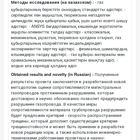
Методы исследования (на казахском) :
- газ
құбырларының беріктігін сынаудың стандартты әдістері; -
серпімділік пен аққыштық теориясына негізделген
цилиндрлік жұқа қабырғалы қабық үшін шеткі есепті шешу
әдістері; - ANSYS бағдарламалық кешенінде жүргізілетін
ақырлы-элементтік талдау әдістері - классикалық
механикалық ұқсастық теориясын қолдана отырып, газ
құбырларының кішірейтілген модельдеріндегі
эксперименттік зерттеу әдістері; - физикалық шамалардың
өлшемдерін талдау әдістері; - газ құбыры материалы мен
орамасының механикалық қасиеттерін анықтау әдісі; -
алдын ала кернеуді қолдану әдісі
Obtained results and novelty (in Russian) :
Полученные
результаты проекта заключается в разработанной новой
методологии оценки сопротивляемости магистральных
газопроводов протяженным разрушениям, которая
достоверно и научно обоснованно позволит предупредить
разрушение газопровода. В качестве меры
сопротивляемости материала трубопровода разрушению
будет предложен критерий - скорость распространения
трещины, который дополнит существующие критерии
трещиностойкости и может быть применен в разработке
новой редакции норм, а также использован инженерно-
техническими работниками проектных и научно-