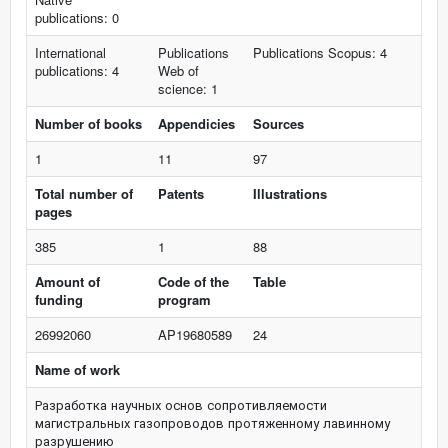
publications: 0
International
Publications
Publications Scopus: 4
publications: 4
Web of
science: 1
Number of books
Appendicies
Sources
1
11
97
Total number of
Patents
Illustrations
pages
385
1
88
Amount of
Code of the
Table
funding
program
26992060
AP19680589
24
Name of work
Разработка научных основ сопротивляемости
магистральных газопроводов протяженному лавинному
разрушению