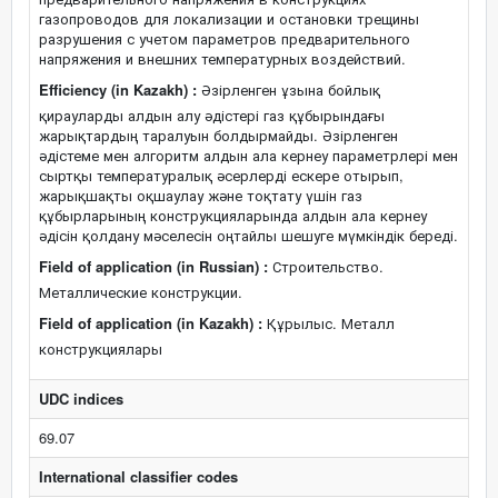
газопроводов для локализации и остановки трещины
разрушения с учетом параметров предварительного
напряжения и внешних температурных воздействий.
Efficiency (in Kazakh) :
Әзірленген ұзына бойлық
қирауларды алдын алу әдістері газ құбырындағы
жарықтардың таралуын болдырмайды. Әзірленген
әдістеме мен алгоритм алдын ала кернеу параметрлері мен
сыртқы температуралық әсерлерді ескере отырып,
жарықшақты оқшаулау және тоқтату үшін газ
құбырларының конструкцияларында алдын ала кернеу
әдісін қолдану мәселесін оңтайлы шешуге мүмкіндік береді.
Field of application (in Russian) :
Строительство.
Металлические конструкции.
Field of application (in Kazakh) :
Құрылыс. Металл
конструкциялары
UDC indices
69.07
International classifier codes