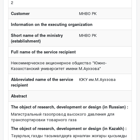
2
Customer
МНВО РК
Information on the executing organization
Short name of the ministry
МНВО РК
(establishment)
Full name of the service recipient
Некоммерческое акционерное общество "Южно-
Казахстанский университет имени М.Ауэзова"
Abbreviated name of the service
ЮКУ им.М.Ауэзова
recipient
Abstract
The object of research, development or design (in Russian) :
Магистральный газопровод высокого давления для
транспортировки товарного газа
The object of research, development or design (in Kazakh) :
Тауарлық газды тасымалдауға арналған жоғары қысымды