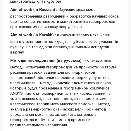
магистральдық газ құбыры
Aim of work (in Russian) :
Изучение механизма
распространения разрушений и разработка научных основ
оценки сопротивляемости магистральных газопроводов
протяженному лавинному разрушению
Aim of work (in Kazakh) :
Қираудың таралу механизмін
зерттеу және магистральдық газ құбырларының ұзына тік
бұзылуына төзімділігін бағалаудың ғылыми негіздерін
әзірлеу
Методы исследования (на русском) :
- стандартные
методы испытаний газопроводов на прочность; -методы
решения краевой задачи для цилиндрической
тонкостенной оболочки на основе теории упругости и
пластичности; - методы конечно-элементного анализа,
которые будут проведены в программном комплексе
ANSYS - методы экспериментальных исследований на
уменьшенных моделях газопроводах с применением
классической теории механического подобия; - методы
анализа размерностей физических величин; - метод
определения механических свойств материала
газопровода и обмотки; - метод применения
предварительного напряжения