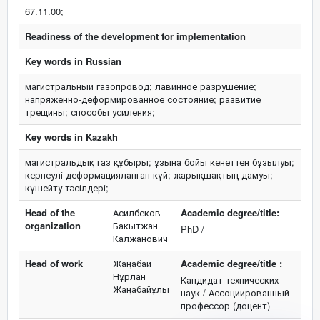
67.11.00;
Readiness of the development for implementation
Key words in Russian
магистральный газопровод; лавинное разрушение;
напряженно-деформированное состояние; развитие
трещины; способы усиления;
Key words in Kazakh
магистральдық газ құбыры; ұзына бойы кенеттен бұзылуы;
кернеулі-деформацияланған күй; жарықшақтың дамуы;
күшейту тәсілдері;
Head of the
Асилбеков
Academic degree/title:
organization
Бакытжан
PhD /
Калжанович
Head of work
Жаңабай
Academic degree/title :
Нұрлан
Кандидат технических
Жаңабайұлы
наук / Ассоциированный
профессор (доцент)