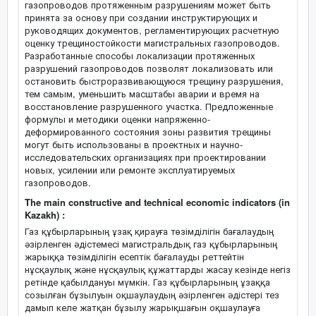
газопроводов протяженным разрушениям может быть
принята за основу при создании инструктирующих и
руководящих документов, регламентирующих расчетную
оценку трещиностойкости магистральных газопроводов.
Разработанные способы локализации протяженных
разрушений газопроводов позволят локализовать или
остановить быстроразвивающуюся трещину разрушения,
тем самым, уменьшить масштабы аварии и время на
восстановление разрушенного участка. Предложенные
формулы и методики оценки напряженно-
деформированного состояния зоны развития трещины
могут быть использованы в проектных и научно-
исследовательских организациях при проектировании
новых, усилении или ремонте эксплуатируемых
газопроводов.
The main constructive and technical economic indicators (in
Kazakh) :
Газ құбырларының ұзақ қирауға төзімділігін бағалаудың
әзірленген әдістемесі магистральдық газ құбырларының
жарыққа төзімділігін есептік бағалауды реттейтін
нұсқаулық және нұсқаулық құжаттарды жасау кезінде негіз
ретінде қабылдануы мүмкін. Газ құбырларының ұзаққа
созылған бұзылуын оқшаулаудың әзірленген әдістері тез
дамып келе жатқан бұзылу жарықшағын оқшаулауға