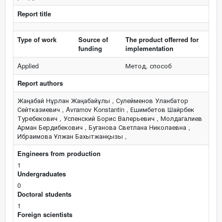
Report title
Type of work
Source of
The product offerred for
funding
implementation
Applied
Метод, способ
Report authors
Жаңабай Нұрлан Жаңабайұлы , Сулейменов Уланбатор
Сейтказиевич , Avramov Konstantin , Ешимбетов Шайрбек
Туребекович , Успенский Борис Валерьевич , Молдагалиев
Арман Бердибекович , Буганова Светлана Николаевна ,
Ибраимова Ұлжан Бахытжанқызы ,
Engineers from production
1
Undergraduates
0
Doctoral students
1
Foreign scientists