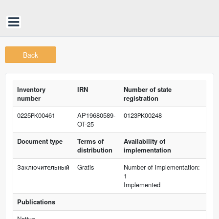
Back
Inventory
IRN
Number of state
number
registration
0225РК00461
AP19680589-
0123РК00248
OT-25
Document type
Terms of
Availability of
distribution
implementation
Заключительный
Gratis
Number of implementation:
1
Implemented
Publications
Native