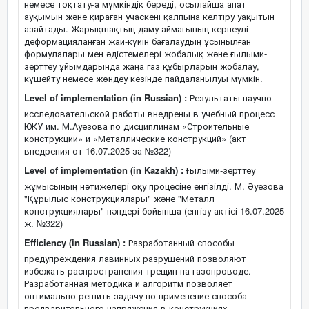
немесе тоқтатуға мүмкіндік береді, осылайша апат
ауқымын және қираған учаскені қалпына келтіру уақытын
азайтады. Жарықшақтың даму аймағының кернеулі-
деформацияланған жай-күйін бағалаудың ұсынылған
формулалары мен әдістемелері жобалық және ғылыми-
зерттеу ұйымдарында жаңа газ құбырларын жобалау,
күшейту немесе жөндеу кезінде пайдаланылуы мүмкін.
Level of implementation (in Russian) :
Результаты научно-
исследовательской работы внедрены в учебный процесс
ЮКУ им. М.Ауезова по дисциплинам «Строительные
конструкции» и «Металлические конструкций» (акт
внедрения от 16.07.2025 за №322)
Level of implementation (in Kazakh) :
Ғылыми-зерттеу
жұмысының нәтижелері оқу процесіне енгізілді. М. Әуезова
"Құрылыс конструкциялары" және "Металл
конструкциялары" пәндері бойынша (енгізу актісі 16.07.2025
ж. №322)
Efficiency (in Russian) :
Разработанный способы
предупреждения лавинных разрушений позволяют
избежать распространения трещин на газопроводе.
Разработанная методика и алгоритм позволяет
оптимально решить задачу по применение способа
предварительного напряжения в конструкциях