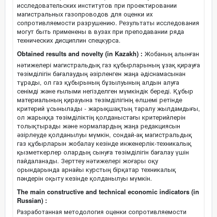
исследовательских институтов при проектировании
магистральных газопроводов для оценки их
сопротивляемости разрушению. Результаты исследования
могут быть применены в вузах при преподавании ряда
технических дисциплин спецкурса.
Obtained results and novelty (in Kazakh) :
Жобаның алынған
нәтижелері магистральдық газ құбырларының ұзақ қирауға
төзімділігін бағалаудың әзірленген жаңа әдіснамасынан
тұрады, ол газ құбырының бұзылуының алдын алуға
сенімді және ғылыми негізделген мүмкіндік береді. Құбыр
материалының қирауына төзімділігінің өлшемі ретінде
критерий ұсынылады - жарықшақтың таралу жылдамдығы,
ол жарыққа төзімділіктің қолданыстағы критерийлерін
толықтырады және нормалардың жаңа редакциясын
әзірлеуде қолданылуы мүмкін, сондай-ақ магистральдық
газ құбырларын жобалау кезінде инженерлік-техникалық
қызметкерлер олардың сынуға төзімділігін бағалау үшін
пайдаланады. Зерттеу нәтижелері жоғары оқу
орындарында арнайы курстың бірқатар техникалық
пәндерін оқыту кезінде қолданылуы мүмкін.
The main constructive and technical economic indicators (in
Russian) :
Разработанная методология оценки сопротивляемости