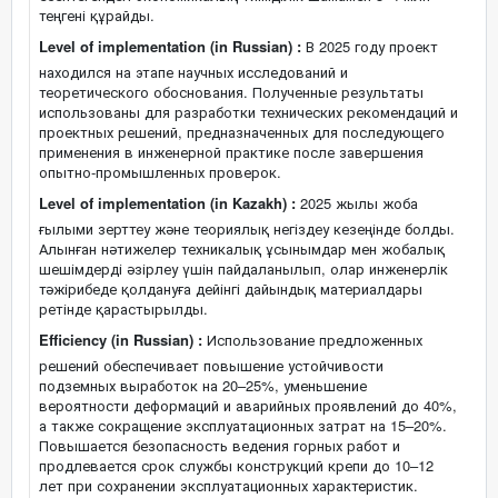
теңгені құрайды.
Level of implementation (in Russian) :
В 2025 году проект
находился на этапе научных исследований и
теоретического обоснования. Полученные результаты
использованы для разработки технических рекомендаций и
проектных решений, предназначенных для последующего
применения в инженерной практике после завершения
опытно-промышленных проверок.
Level of implementation (in Kazakh) :
2025 жылы жоба
ғылыми зерттеу және теориялық негіздеу кезеңінде болды.
Алынған нәтижелер техникалық ұсынымдар мен жобалық
шешімдерді әзірлеу үшін пайдаланылып, олар инженерлік
тәжірибеде қолдануға дейінгі дайындық материалдары
ретінде қарастырылды.
Efficiency (in Russian) :
Использование предложенных
решений обеспечивает повышение устойчивости
подземных выработок на 20–25%, уменьшение
вероятности деформаций и аварийных проявлений до 40%,
а также сокращение эксплуатационных затрат на 15–20%.
Повышается безопасность ведения горных работ и
продлевается срок службы конструкций крепи до 10–12
лет при сохранении эксплуатационных характеристик.