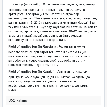
Efficiency (in Kazakh) :
Ұсынылған шешімдерді пайдалану
жерасты қазбаларының орнықтылығын 20–25%-ға
арттыруға, деформация мен апатты жағдайлар
ықтималдығын 40%-ға дейін азайтуға, сондай-ақ пайдалану
шығындарын 15–20%-ға қысқартуға мүмкіндік береді. Бұл
тау-кен жұмыстарын жүргізу қауіпсіздігін арттырып, бекіту
құрылымдарының қызмет ету мерзімін 10–12 жылға дейін
ұзартуға жағдай жасайды, сонымен бірге олардың
пайдалану сипаттамалары сақталады.
Field of application (in Russian) :
Результаты могут
использоваться при строительстве и эксплуатации
шахтных стволов, вентиляционных и вспомогательных
выработок в условиях высокой водообильности и
геомеханической неустойчивости.
Field of application (in Kazakh) :
Алынған нәтижелер
орнықсыз және суға қаныққан жыныстар жағдайында
шахта оқпандары мен желдеткіш және көмекші
қазбаларды салу мен пайдалану кезінде қолданылуы
мүмкін.
UDC indices