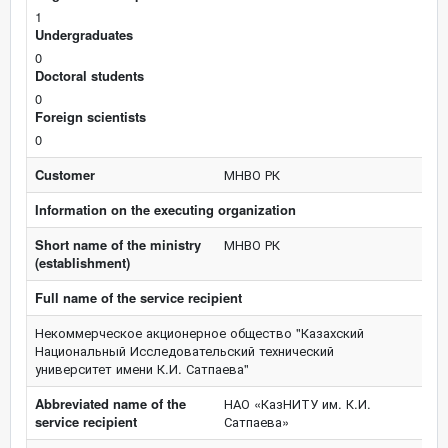
1
Undergraduates
0
Doctoral students
0
Foreign scientists
0
Customer
МНВО РК
Information on the executing organization
Short name of the ministry
МНВО РК
(establishment)
Full name of the service recipient
Некоммерческое акционерное общество "Казахский
Национальный Исследовательский технический
университет имени К.И. Сатпаева"
Abbreviated name of the
НАО «КазНИТУ им. К.И.
service recipient
Сатпаева»