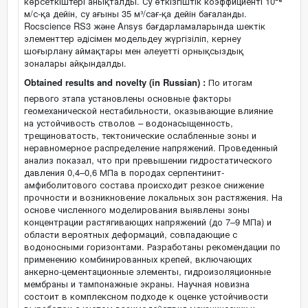
көрсеткіштері анықталды. Су өткізгіштік коэффициенті 10⁻⁶
м/с-қа дейін, су ағыны 35 м³/сағ-қа дейін бағаланды.
Rocscience RS3 және Ansys бағдарламаларында шектік
элементтер әдісімен модельдеу жүргізіліп, кернеу
шоғырлану аймақтары мен әлеуетті орнықсыздық
зоналары айқындалды.
Obtained results and novelty (in Russian) :
По итогам
первого этапа установлены основные факторы
геомеханической нестабильности, оказывающие влияние
на устойчивость стволов – водонасыщенность,
трещиноватость, тектонические ослабленные зоны и
неравномерное распределение напряжений. Проведенный
анализ показал, что при превышении гидростатического
давления 0,4–0,6 МПа в породах серпентинит-
амфиболитового состава происходит резкое снижение
прочности и возникновение локальных зон растяжения. На
основе численного моделирования выявлены зоны
концентрации растягивающих напряжений (до 7–9 МПа) и
области вероятных деформаций, совпадающие с
водоносными горизонтами. Разработаны рекомендации по
применению комбинированных крепей, включающих
анкерно-цементационные элементы, гидроизоляционные
мембраны и тампонажные экраны. Научная новизна
состоит в комплексном подходе к оценке устойчивости