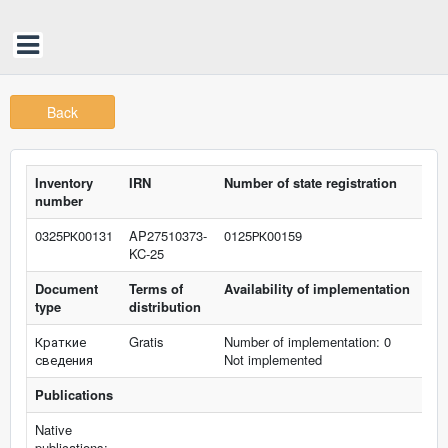
Back
Inventory
IRN
Number of state registration
number
0325РК00131
AP27510373-
0125РК00159
KC-25
Document
Terms of
Availability of implementation
type
distribution
Краткие
Gratis
Number of implementation: 0
сведения
Not implemented
Publications
Native
publications: