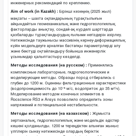
инженерных рекомендаций по креплению.
Aim of work (in Kazakh) :
Бірінші кезеңнің (2025 жыл)
мақсаты – шахта оқпандарының тұрақтылығын
айқындайтын геомеханикалық және гидрогеологиялық
факторларды анықтау, сондай-ақ күрделі шарттарда
қазбаларды тұрақтандырудың ғылыми негіздерін әзірлеу.
Нәтижесінде таужынысы массивінің кернеу-деформациялық
күйін модельдеуге арналған бастапқы параметрлерді алу
және бекітуді оңтайландыру бойынша инженерлік
ұсынымдар қалыптастыру көзделді.
Методы исследования (на русском) :
Применялись
комплексные лабораторные, гидрогеологические и
моделирующие методы. Образцы пород отбирались с
глубин до 1200 м. Оценены фильтрационные характеристики
(водопроницаемость до 10⁻⁶ м/с, водоприток до 35 м³/ч).
Моделирование методом конечных элементов в
Rocscience RS3 и Ansys позволило определить зоны
напряжений и потенциальной нестабильности.
Методы исследования (на казахском) :
Жұмыста
зертханалық, гидрогеологиялық және модельдік әдістер
кешені қолданылды. 1200 м тереңдіктен алынған жыныс
үлгілерін сынау нәтижесінде олардың беріктік