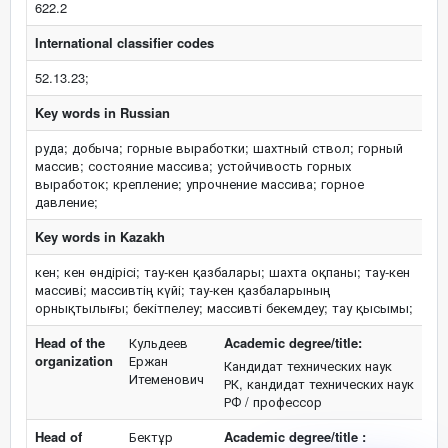
622.2
International classifier codes
52.13.23;
Key words in Russian
руда; добыча; горные выработки; шахтный ствол; горный
массив; состояние массива; устойчивость горных
выработок; крепление; упрочнение массива; горное
давление;
Key words in Kazakh
кен; кен өндірісі; тау-кен қазбалары; шахта оқпаны; тау-кен
массиві; массивтің күйі; тау-кен қазбаларының
орнықтылығы; бекітпелеу; массивті бекемдеу; тау қысымы;
Head of the
Кульдеев
Academic degree/title:
organization
Ержан
Кандидат технических наук
Итеменович
РК, кандидат технических наук
РФ / профессор
Head of
Бектұр
Academic degree/title :