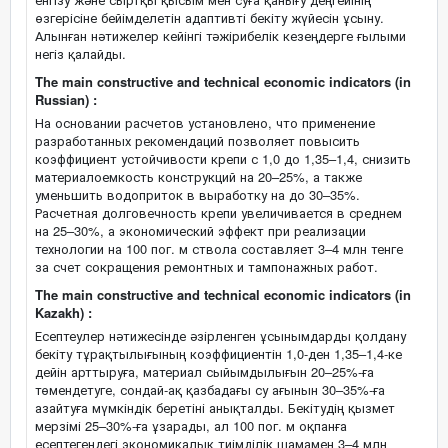
өзгерісіне бейімделетін адаптивті бекіту жүйесін ұсыну.
Алынған нәтижелер кейінгі тәжірибелік кезеңдерге ғылыми
негіз қалайды.
The main constructive and technical economic indicators (in
Russian) :
На основании расчетов установлено, что применение
разработанных рекомендаций позволяет повысить
коэффициент устойчивости крепи с 1,0 до 1,35–1,4, снизить
материалоемкость конструкций на 20–25%, а также
уменьшить водоприток в выработку на до 30–35%.
Расчетная долговечность крепи увеличивается в среднем
на 25–30%, а экономический эффект при реализации
технологии на 100 пог. м ствола составляет 3–4 млн тенге
за счет сокращения ремонтных и тампонажных работ.
The main constructive and technical economic indicators (in
Kazakh) :
Есептеулер нәтижесінде әзірленген ұсынымдарды қолдану
бекіту тұрақтылығының коэффициентін 1,0-ден 1,35–1,4-ке
дейін арттыруға, материал сыйымдылығын 20–25%-ға
төмендетуге, сондай-ақ қазбадағы су ағынын 30–35%-ға
азайтуға мүмкіндік беретіні анықталды. Бекітудің қызмет
мерзімі 25–30%-ға ұзарады, ал 100 пог. м оқпанға
есептегендегі экономикалық тиімділік шамамен 3–4 млн