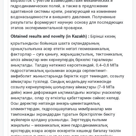
выработок с учетом взаимодействия механических и
гидродинамических полей, а также в предложении
адаптивной системы крепи, реагирующей на изменение
водонасыщенности и внешнего давления. Полученные
результаты формируют научную основу для последующих
этапов экспериментальной проверки.
Obtained results and novelty (in Kazakh) :
Бірінші кезең
қорытындысы бойынша шахта оқпандарының
орнықтылығына әсер ететін негізгі геомеханикалық
факторлар – суға қанығу, жарықшақтылық, тектоникалық
әлсіз аймақтар мен кернеулердің біркелкі таралмауы
анықталды. Талдау нәтижесі көрсеткендей, 0,4–0,6 МПа
гидростатикалық қысымнан асқанда серпентинит-
амфиболит жыныстарында беріктік күрт төмендеп, созылу
аймақтары түзіледі. Сандық модельдеу нәтижесінде
созылу кернеулерінің шоғырлану аймақтары (7–9 МПа
дейін) және деформация ықтималдығы жоғары учаскелер
анықталды, олар су өткізгіш қабаттармен сәйкес келеді.
Осы деректер негізінде анкерь-цементациялық
элементтерден, гидрооқшаулағыш мембраналар мен
тампонажды экрандардан тұратын біріктірілген бекіту
жүйелерін қолдану ұсынылды. Зерттеудің ғылыми
жаңалығы – механикалық және гидродинамикалық
өрістердің өзара әсерін ескеретін кешенді бағалау тәсілін
енгізу және сыртқы қысым мен суға қанығу деңгейінің