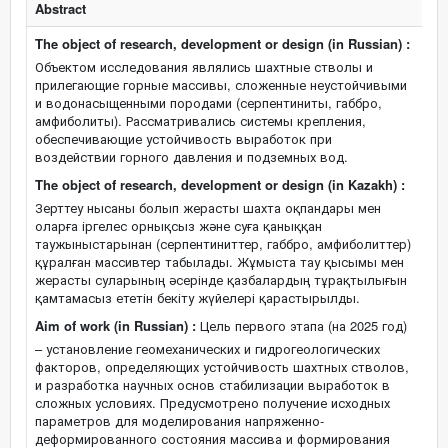
Abstract
The object of research, development or design (in Russian) :
Объектом исследования являлись шахтные стволы и
прилегающие горные массивы, сложенные неустойчивыми
и водонасыщенными породами (серпентиниты, габбро,
амфиболиты). Рассматривались системы крепления,
обеспечивающие устойчивость выработок при
воздействии горного давления и подземных вод.
The object of research, development or design (in Kazakh) :
Зерттеу нысаны болып жерасты шахта оқпандары мен
оларға іргелес орнықсыз және суға қаныққан
таужыныстарынан (серпентиниттер, габбро, амфиболиттер)
құралған массивтер табылады. Жұмыста тау қысымы мен
жерасты суларының әсерінде қазбалардың тұрақтылығын
қамтамасыз ететін бекіту жүйелері қарастырылды.
Aim of work (in Russian) :
Цель первого этапа (на 2025 год)
– установление геомеханических и гидрогеологических
факторов, определяющих устойчивость шахтных стволов,
и разработка научных основ стабилизации выработок в
сложных условиях. Предусмотрено получение исходных
параметров для моделирования напряженно-
деформированного состояния массива и формирования