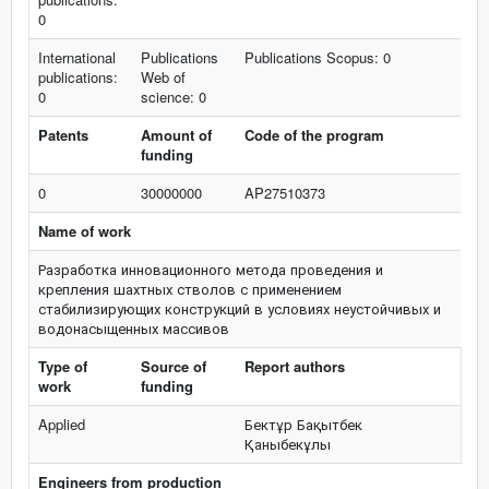
0
International
Publications
Publications Scopus: 0
publications:
Web of
0
science: 0
Patents
Amount of
Code of the program
funding
0
30000000
AP27510373
Name of work
Разработка инновационного метода проведения и
крепления шахтных стволов с применением
стабилизирующих конструкций в условиях неустойчивых и
водонасыщенных массивов
Type of
Source of
Report authors
work
funding
Applied
Бектұр Бақытбек
Қаныбекұлы
Engineers from production