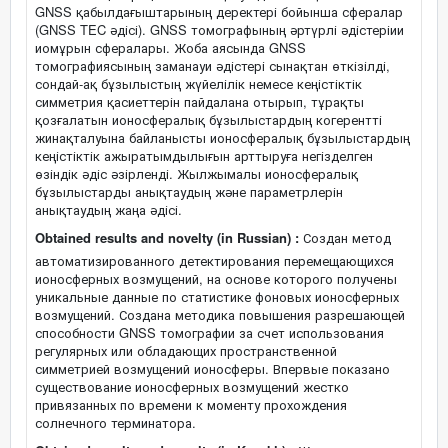
GNSS қабылдағыштарының деректері бойынша сфералар
(GNSS TEC әдісі). GNSS томографының әртүрлі әдістеріии
иомұрын сфералары. Жоба аясында GNSS
томографиясының заманауи әдістері сынақтан өткізілді,
сондай-ақ бұзылыстың жүйелілік немесе кеңістіктік
симметрия қасиеттерін пайдалана отырып, тұрақты
қозғалатын ионосфералық бұзылыстардың когерентті
жинақталуына байланысты ионосфералық бұзылыстардың
кеңістіктік ажыратымдылығын арттыруға негізделген
өзіндік әдіс әзірленді. Жылжымалы ионосфералық
бұзылыстарды анықтаудың және параметрлерін
анықтаудың жаңа әдісі.
Obtained results and novelty (in Russian) :
Создан метод
автоматизированного детектирования перемещающихся
ионосферных возмущений, на основе которого получены
уникальные данные по статистике фоновых ионосферных
возмущений. Создана методика повышения разрешающей
способности GNSS томографии за счет использования
регулярных или обладающих пространственной
симметрией возмущений ионосферы. Впервые показано
существование ионосферных возмущений жестко
привязанных по времени к моменту прохождения
солнечного терминатора.