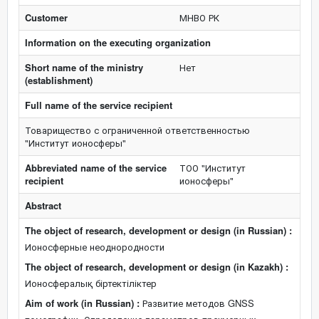
Customer
МНВО РК
Information on the executing organization
Short name of the ministry
Нет
(establishment)
Full name of the service recipient
Товарищество с ограниченной ответственностью
"Институт ионосферы"
Abbreviated name of the service
ТОО "Институт
recipient
ионосферы"
Abstract
The object of research, development or design (in Russian) :
Ионосферные неоднородности
The object of research, development or design (in Kazakh) :
Ионосфералық біртектіліктер
Aim of work (in Russian) :
Развитие методов GNSS