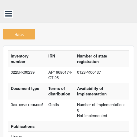
Back
Inventory
IRN
Number of state
number
registration
0225РК00239
AP19680174-
0123РК00437
OT-25
Document type
Terms of
Availability of
distribution
implementation
Заключительный
Gratis
Number of implementation:
0
Not implemented
Publications
Native