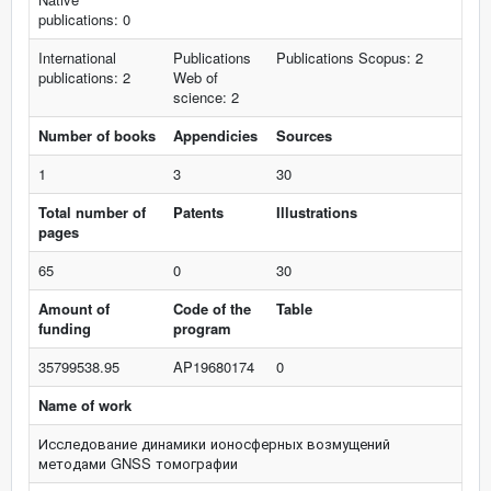
publications: 0
International
Publications
Publications Scopus: 2
publications: 2
Web of
science: 2
Number of books
Appendicies
Sources
1
3
30
Total number of
Patents
Illustrations
pages
65
0
30
Amount of
Code of the
Table
funding
program
35799538.95
AP19680174
0
Name of work
Исследование динамики ионосферных возмущений
методами GNSS томографии