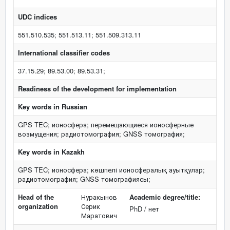
UDC indices
551.510.535; 551.513.11; 551.509.313.11
International classifier codes
37.15.29; 89.53.00; 89.53.31;
Readiness of the development for implementation
Key words in Russian
GPS TEC; ионосфера; перемещающиеся ионосферные
возмущения; радиотомография; GNSS томография;
Key words in Kazakh
GPS TEC; ионосфера; көшпелі ионосфералық ауытқулар;
радиотомография; GNSS томографиясы;
Head of the
Нуракынов
Academic degree/title:
organization
Серик
PhD / нет
Маратович