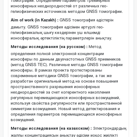
томографии. Определение параметров трехмерных
ионосферных неоднородностей от различных гео-
гелиофизических источников методом GNSS томографии.
Aim of work (in Kazakh) :
GNSS томография әдістерін
дамыту. GNSS томография әдісімен әртүрлі гео-
гелиофизикалық шығу көздерінен үш өлшемді
ионосфералық әртектіліктің параметрлерін анықтау.
Методы исследования (на русском) :
Метод
определения полной электронной концентрации
ионосферы по данным двухчастотных GNSS приемников
(метод GNSS TEC). Различные методы GNSS томографии
ионосферы. В рамках проекта протестированы
современные методики GNSS томографии, а так же
разработан оригинальный метод на основе повышения
пространственного разрешения ионосферных
неоднородностей за счет когерентного накопления
регулярных перемещающихся ионосферных возмущений,
используя свойства регулярности или пространственной
симметрии возмущения. Новый метод детектирования и
определения параметров перемещающихся ионосферных
возмущений.
Методы исследования (на казахском) :
Электрондардың
жалпы концентрациясын анықтау әдісіии иоқос жиілікті