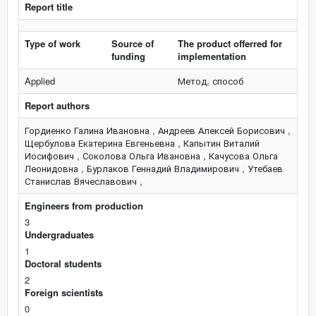
Report title
Type of work
Source of
The product offerred for
funding
implementation
Applied
Метод, способ
Report authors
Гордиенко Галина Ивановна , Андреев Алексей Борисович ,
Щербулова Екатерина Евгеньевна , Капытин Виталий
Иосифович , Соколова Ольга Ивановна , Качусова Ольга
Леонидовна , Бурлаков Геннадий Владимирович , Утебаев
Станислав Вячеславович ,
Engineers from production
3
Undergraduates
1
Doctoral students
2
Foreign scientists
0