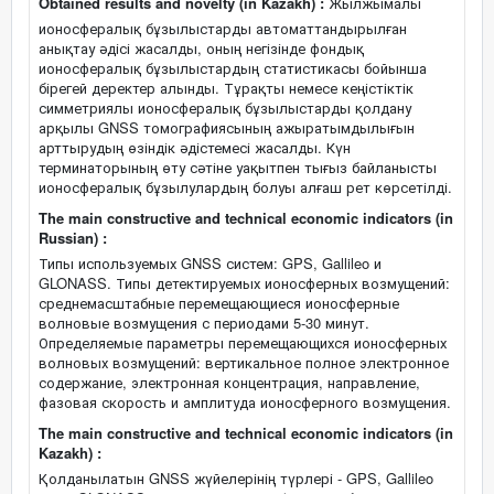
Obtained results and novelty (in Kazakh) :
Жылжымалы
ионосфералық бұзылыстарды автоматтандырылған
анықтау әдісі жасалды, оның негізінде фондық
ионосфералық бұзылыстардың статистикасы бойынша
бірегей деректер алынды. Тұрақты немесе кеңістіктік
симметриялы ионосфералық бұзылыстарды қолдану
арқылы GNSS томографиясының ажыратымдылығын
арттырудың өзіндік әдістемесі жасалды. Күн
терминаторының өту сәтіне уақытпен тығыз байланысты
ионосфералық бұзылулардың болуы алғаш рет көрсетілді.
The main constructive and technical economic indicators (in
Russian) :
Типы используемых GNSS систем: GPS, Gallileo и
GLONASS. Типы детектируемых ионосферных возмущений:
среднемасштабные перемещающиеся ионосферные
волновые возмущения с периодами 5-30 минут.
Определяемые параметры перемещающихся ионосферных
волновых возмущений: вертикальное полное электронное
содержание, электронная концентрация, направление,
фазовая скорость и амплитуда ионосферного возмущения.
The main constructive and technical economic indicators (in
Kazakh) :
Қолданылатын GNSS жүйелерінің түрлері - GPS, Gallileo