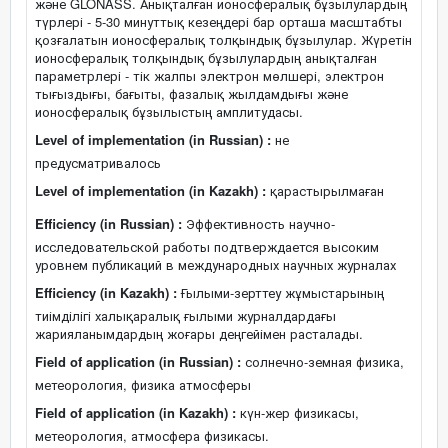
және GLONASS. Анықталған ионосфералық бұзылулардың
түрлері - 5-30 минуттық кезеңдері бар орташа масштабты
қозғалатын ионосфералық толқындық бұзылулар. Жүретін
ионосфералық толқындық бұзылулардың анықталған
параметрлері - тік жалпы электрон мөлшері, электрон
тығыздығы, бағыты, фазалық жылдамдығы және
ионосфералық бұзылыстың амплитудасы.
Level of implementation (in Russian) :
не
предусматривалось
Level of implementation (in Kazakh) :
қарастырылмаған
Efficiency (in Russian) :
Эффективность научно-
исследовательской работы подтверждается высоким
уровнем публикаций в международных научных журналах
Efficiency (in Kazakh) :
Ғылыми-зерттеу жұмыстарының
тиімділігі халықаралық ғылыми журналдардағы
жарияланымдардың жоғары деңгейімен расталады.
Field of application (in Russian) :
солнечно-земная физика,
метеорология, физика атмосферы
Field of application (in Kazakh) :
күн-жер физикасы,
метеорология, атмосфера физикасы.