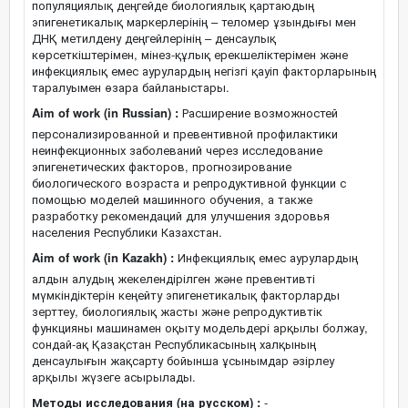
популяциялық деңгейде биологиялық қартаюдың
эпигенетикалық маркерлерінің – теломер ұзындығы мен
ДНҚ метилдену деңгейлерінің – денсаулық
көрсеткіштерімен, мінез-құлық ерекшеліктерімен және
инфекциялық емес аурулардың негізгі қауіп факторларының
таралуымен өзара байланыстары.
Aim of work (in Russian) :
Расширение возможностей
персонализированной и превентивной профилактики
неинфекционных заболеваний через исследование
эпигенетических факторов, прогнозирование
биологического возраста и репродуктивной функции с
помощью моделей машинного обучения, а также
разработку рекомендаций для улучшения здоровья
населения Республики Казахстан.
Aim of work (in Kazakh) :
Инфекциялық емес аурулардың
алдын алудың жекелендірілген және превентивті
мүмкіндіктерін кеңейту эпигенетикалық факторларды
зерттеу, биологиялық жасты және репродуктивтік
функцияны машинамен оқыту модельдері арқылы болжау,
сондай-ақ Қазақстан Республикасының халқының
денсаулығын жақсарту бойынша ұсынымдар әзірлеу
арқылы жүзеге асырылады.
Методы исследования (на русском) :
-