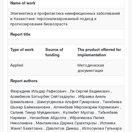
Name of work
Эпигенетика и профилактика неинфекционных заболеваний
в Казахстане: персонализированный подход и
прогнозирование биовозраста
Report title
Type of work
Source of
The product offerred for
funding
implementation
Applied
Методическая
документация
Report authors
Фахрадиев Ильдар Рафисович , Ли Сергей Вадимович ,
Асембеков Батырбек Сейтзадаулы , Ибраева Анель
Шамильевна , Шамсутдинова Альфия Гумаровна , Танабаева
Шынар Баймахановна , Алчинбаев Мирзакарим Каримович ,
Салиев Тимур Муйдинович , Күлімбет Мұхтар , Табынбаев
Нариман , Нисанбаев Абдолла , Ибрагимова Лилия
Николаевна , Менлаякова Дарина Сұңғатқызы , Испаева
Жанат Бахитовна , Давлетов Димаш , Испосунова Гульнара