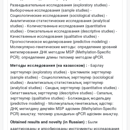
Разведывательные исследования (exploratory studies) -
Выборочные исследования (sample studies) -
Социологические исследования (sociological studies) -
Аналитически-статистические исследования (analytical
studies) - Количественные исследования (quantitative
studies) - Описательные исследования (descriptive studies) -
Качественные исследования (qualitative studies) -
Прогностическое моделирование (predictive modeling) -
Молекулярно-генетические методы: определение уровней
метилирования ДНК методом MSP (Methylation-Specific
PCR); определение длины теломер методом qPCR.
Методы исследования (на казахском) :
- Барлау
зерттеулері (exploratory studies) - Іріктемелік зерттеулер
(sample studies) - Социологиялық зерттеулер (sociological
studies) - Аналитикалық-статистикалық зерттеулер
(analytical studies) - Сандық зерттеулер (quantitative studies) -
Сипаттамалық зерттеулер (descriptive studies) - Сапалық
зерттеулер (qualitative studies) - Болжамдық модельдеу
(predictive modeling) - Молекулалық-генетикалық әдістер:
ДНҚ метилдену деңгейін MSP әдісімен (Methylation-Specific
PCR) анықтау; теломер ұзындығын qPCR әдісімен анықтау.
Obtained results and novelty (in Russian) :
Были
адаптированы и апробированы инструменты исследования