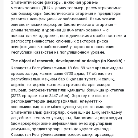
Эпигенетические факторы, включая уровень
метилирования ДНК и длину теломер, рассматриваемые
как биомаркеры биологического старения и предикторы
развития неинфекционных заболеваний. Взаимосвязи
эпигенетических маркеров биологического старения –
длины теломер и уровней ДНК-метилирования – с
показателями здоровья, поведенческими особенностями и
распространённостью ключевых факторов риска
неинфекционных заболеваний у взрослого населения
Республики Казахстан на популяционном уровне.
The object of research, development or design (in Kazakh) :
Қазақстан Республикасының 18 бен 69 жас аралығындағы
ересек халқы, жалпы саны 6720 адам, 17 облыс пен
республикалық маңызы бар 3 қалада тұратын халық,
өңірлік, гендерлік және жас ерекшеліктерін ескере
отырып, репрезентативтілік қағидаты бойынша іріктелген
(3273 ер адам және 3447 әйел). Зерттеуге енгізілген
респонденттердің демографиялық, әлеуметтік-
экономикалық және мінез-құлықтық сипаттамалары.
Эпигенетикалық факторлар, оның ішінде ДНҚ метилдену
деңгейі мен теломер ұзындығы, биологиялық қартаюдың
биомаркерлері және инфекциялық емес аурулардың
дамуының предикторлары ретінде қарастырылады.
Қазақстан Республикасының ересек халқы арасында