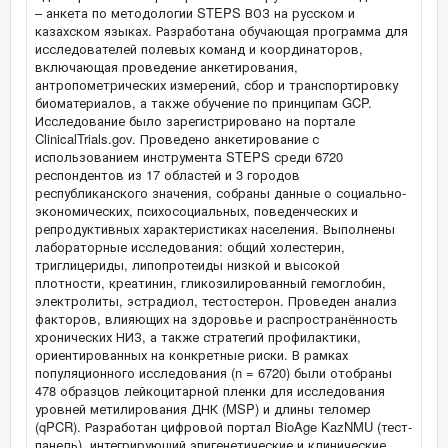
– анкета по методологии STEPS ВОЗ на русском и
казахском языках. Разработана обучающая программа для
исследователей полевых команд и координаторов,
включающая проведение анкетирования,
антропометрических измерений, сбор и транспортировку
биоматериалов, а также обучение по принципам GCP.
Исследование было зарегистрировано на портале
ClinicalTrials.gov. Проведено анкетирование с
использованием инструмента STEPS среди 6720
респондентов из 17 областей и 3 городов
республиканского значения, собраны данные о социально-
экономических, психосоциальных, поведенческих и
репродуктивных характеристиках населения. Выполнены
лабораторные исследования: общий холестерин,
триглицериды, липопротеиды низкой и высокой
плотности, креатинин, гликозилированный гемоглобин,
электролиты, эстрадиол, тестостерон. Проведен анализ
факторов, влияющих на здоровье и распространённость
хронических НИЗ, а также стратегий профилактики,
ориентированных на конкретные риски. В рамках
популяционного исследования (n = 6720) были отобраны
478 образцов лейкоцитарной пленки для исследования
уровней метилирования ДНК (MSP) и длины теломер
(qPCR). Разработан цифровой портал BioAge KazNMU (тест-
панель), интегрирующий эпигенетические и клинические