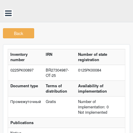
Back
Inventory
IRN
Number of state
number
registration
0225РК00897
BR27304987-
0125РК00084
OT-25
Document type
Terms of
Availability of
distribution
implementation
Промежуточный
Gratis
Number of
implementation: 0
Not implemented
Publications
Native