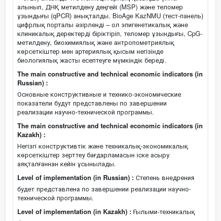
алынып, ДНҚ метилдену деңгейі (MSP) және теломер
ұзындығы (qPCR) анықталды. BioAge KazNMU (тест-панель)
цифрлық порталы әзірленді – ол эпигенетикалық және
клиникалық деректерді біріктіріп, теломер ұзындығы, CpG-
метилдену, биохимиялық және антропометриялық
көрсеткіштер мен артериялық қысым негізінде
биологиялық жасты есептеуге мүмкіндік береді.
The main constructive and technical economic indicators (in
Russian) :
Основные конструктивные и технико-экономические
показатели будут представлены по завершении
реализации научно-технической программы.
The main constructive and technical economic indicators (in
Kazakh) :
Негізгі конструктивтік және техникалық-экономикалық
көрсеткіштер зерттеу бағдарламасын іске асыру
аяқталғаннан кейін ұсынылады.
Level of implementation (in Russian) :
Степень внедрения
будет представлена по завершении реализации научно-
технической программы.
Level of implementation (in Kazakh) :
Ғылыми-техникалық