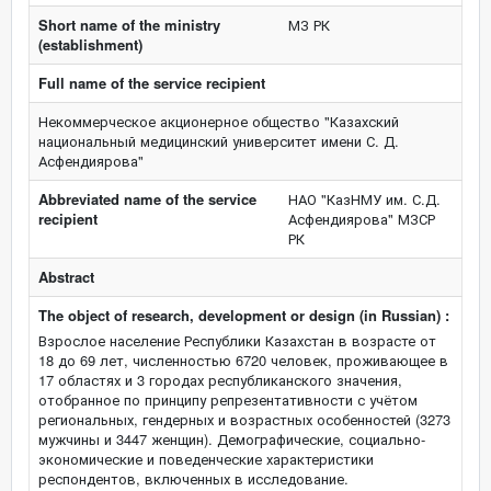
Short name of the ministry
МЗ РК
(establishment)
Full name of the service recipient
Некоммерческое акционерное общество "Казахский
национальный медицинский университет имени С. Д.
Асфендиярова"
Abbreviated name of the service
НАО "КазНМУ им. С.Д.
recipient
Асфендиярова" МЗСР
РК
Abstract
The object of research, development or design (in Russian) :
Взрослое население Республики Казахстан в возрасте от
18 до 69 лет, численностью 6720 человек, проживающее в
17 областях и 3 городах республиканского значения,
отобранное по принципу репрезентативности с учётом
региональных, гендерных и возрастных особенностей (3273
мужчины и 3447 женщин). Демографические, социально-
экономические и поведенческие характеристики
респондентов, включенных в исследование.