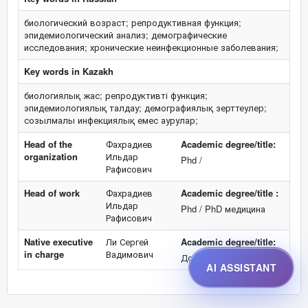
биологический возраст; репродуктивная функция;
эпидемиологический анализ; демографические
исследования; хронические неинфекционные заболевания;
Key words in Kazakh
биологиялық жас; репродуктивті функция;
эпидемиологиялық талдау; демографиялық зерттеулер;
созылмалы инфекциялық емес аурулар;
Head of the
Фахрадиев
Academic degree/title:
organization
Ильдар
Phd /
Рафисович
Head of work
Фахрадиев
Academic degree/title :
Ильдар
Phd / PhD медицина
Рафисович
Native executive
Ли Сергей
Academic degree/title:
in charge
Вадимович
Докторант
AI ASSISTANT