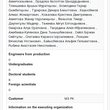
Ахметказыевна , Орадова Аксолтан Шыхдурдыевна ,
Тленшиева Аршын Муратқызы , Бісмілдина Гаухар
Сымбатқызы , Турарова Динара Бакытовна , Кауысбеков
Алмас Жомартович , Ковалева Кристина Дмитриевна ,
Ахметова Жанар Нұрланқызы , Фазылов Тимур ,
Дәулетұлы Мадияр , Тажиева Айгул Елгондыевна ,
Омарова Алуа Ораловна , Такуадина Алия Ибрагимовна ,
Ажибаева-Купенова Дана Тынышбековна , Сейіл Біржан
Сейітұлы , Спатаева Каракоз Ырсалиевна , Локшин
Вячеслав Нотанович , Байысбекова Альфия Гильматовна ,
Рыбина Анастасия Николаевна ,
Engineers from production
0
Undergraduates
0
Doctoral students
8
Foreign scientists
0
Customer
МЗ РК
Information on the executing organization