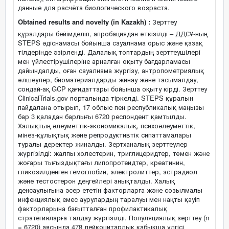
данные для расчёта биологического возраста.
Obtained results and novelty (in Kazakh) :
Зерттеу
құралдары бейімделіп, апробациядан өткізілді – ДДСҰ-ның
STEPS әдіснамасы бойынша сауалнама орыс және қазақ
тілдерінде әзірленді. Далалық топтардың зерттеушілері
мен үйлестірушілеріне арналған оқыту бағдарламасы
дайындалды, оған сауалнама жүргізу, антропометриялық
өлшеулер, биоматериалдарды жинау және тасымалдау,
сондай-ақ GCP қағидаттары бойынша оқыту кірді. Зерттеу
ClinicalTrials.gov порталында тіркелді. STEPS құралын
пайдалана отырып, 17 облыс пен республикалық маңызы
бар 3 қаладан барлығы 6720 респондент қамтылды.
Халықтың әлеуметтік-экономикалық, психоәлеуметтік,
мінез-құлықтық және репродуктивтік сипаттамалары
туралы деректер жиналды. Зертханалық зерттеулер
жүргізілді: жалпы холестерин, триглицеридтер, төмен және
жоғары тығыздықтағы липопротеидтер, креатинин,
гликозилденген гемоглобин, электролиттер, эстрадиол
және тестостерон деңгейлері анықталды. Халық
денсаулығына әсер ететін факторларға және созылмалы
инфекциялық емес аурулардың таралуы мен нақты қауіп
факторларына бағытталған профилактикалық
стратегияларға талдау жүргізілді. Популяциялық зерттеу (n
= 6720) аясында 478 лейкоцитарлық қабықша үлгісі