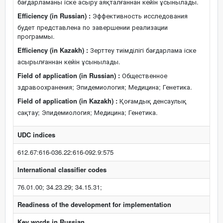
бағдарламаны іске асыру аяқталғаннан кейін ұсынылады.
Efficiency (in Russian) :
Эффективность исследования
будет представлена по завершении реализации
программы.
Efficiency (in Kazakh) :
Зерттеу тиімділігі бағдарлама іске
асырылғаннан кейін ұсынылады.
Field of application (in Russian) :
Общественное
здравоохранения; Эпидемиология; Медицина; Генетика.
Field of application (in Kazakh) :
Қоғамдық денсаулық
сақтау; Эпидемиология; Медицина; Генетика.
UDC indices
612.67:616-036.22:616-092.9:575
International classifier codes
76.01.00; 34.23.29; 34.15.31;
Readiness of the development for implementation
Key words in Russian