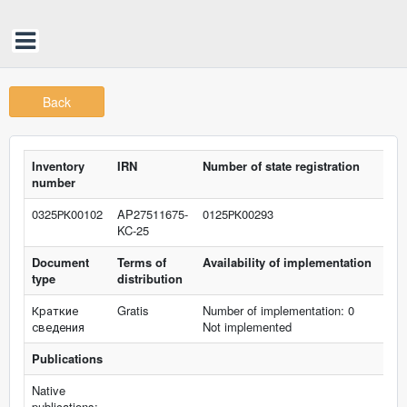
Back
Inventory
IRN
Number of state registration
number
0325РК00102
AP27511675-
0125РК00293
KC-25
Document
Terms of
Availability of implementation
type
distribution
Краткие
Gratis
Number of implementation: 0
сведения
Not implemented
Publications
Native
publications: