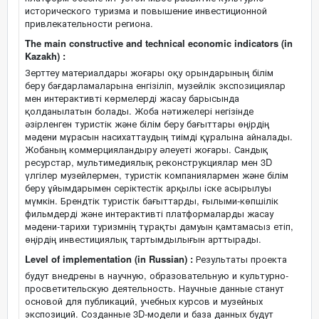
исторического туризма и повышение инвестиционной
привлекательности региона.
The main constructive and technical economic indicators (in
Kazakh) :
Зерттеу материалдары жоғары оқу орындарының білім
беру бағдарламаларына енгізіліп, музейлік экспозициялар
мен интерактивті көрмелерді жасау барысында
қолданылатын болады. Жоба нәтижелері негізінде
әзірленген туристік және білім беру бағыттары өңірдің
мәдени мұрасын насихаттаудың тиімді құралына айналады.
Жобаның коммерцияландыру әлеуеті жоғары. Сандық
ресурстар, мультимедиялық реконструкциялар мен 3D
үлгілер музейлермен, туристік компаниялармен және білім
беру ұйымдарымен серіктестік арқылы іске асырылуы
мүмкін. Брендтік туристік бағыттарды, ғылыми-көпшілік
фильмдерді және интерактивті платформаларды жасау
мәдени-тарихи туризмнің тұрақты дамуын қамтамасыз етіп,
өңірдің инвестициялық тартымдылығын арттырады.
Level of implementation (in Russian) :
Результаты проекта
будут внедрены в научную, образовательную и культурно-
просветительскую деятельность. Научные данные станут
основой для публикаций, учебных курсов и музейных
экспозиций. Созданные 3D-модели и база данных будут