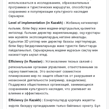
использоваться в исследованиях, образовательных
программах и туристических маршрутах, способствуя
сохранению и популяризации культурного наследия
Сарыарки.
Level of implementation (in Kazakh) :
Жобаның нәтижелері
ғылыми, білім беру және мәдени-ағартушылық қызметке
енгізіледі. Ғылыми деректер жарияланымдар, оқу курстары
мен музейлік экспозициялардың негізіне айналады.
Құрылған 3D үлгілер мен деректер базасы зерттеулерде,
білім беру бағдарламаларында және туристік бағыттарда
пайдаланылып, Сарыарқаның мәдени мұрасын сақтау мен
насихаттауға ықпал етеді.
Efficiency (in Russian) :
Установление тесных связей с
региональными органами управления, ответственными за
охрану памятников. Это включает совместное
планирование мер по защите объектов от разрушения и
незаконной деятельности (например, вандализма).
Поддержка общественных организаций, занимающихся
сохранением культурного наследия, что усиливает их
влияние и эффективность.
Efficiency (in Kazakh) :
Ескерткіштерді қорғауға жауапты
өңірлік басқару органдарымен тығыз байланыс орнату. Бұл