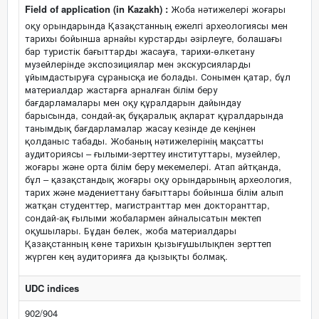
Field of application (in Kazakh) :
Жоба нәтижелері жоғары
оқу орындарында Қазақстанның ежелгі археологиясы мен
тарихы бойынша арнайы курстарды әзірлеуге, болашағы
бар туристік бағыттарды жасауға, тарихи-өлкетану
музейлерінде экспозициялар мен экскурсияларды
ұйымдастыруға сұранысқа ие болады. Сонымен қатар, бұл
материалдар жастарға арналған білім беру
бағдарламалары мен оқу құралдарын дайындау
барысында, сондай-ақ бұқаралық ақпарат құралдарында
танымдық бағдарламалар жасау кезінде де кеңінен
қолданыс табады. Жобаның нәтижелерінің мақсатты
аудиториясы – ғылыми-зерттеу институттары, музейлер,
жоғары және орта білім беру мекемелері. Атап айтқанда,
бұл – қазақстандық жоғары оқу орындарының археология,
тарих және мәдениеттану бағыттары бойынша білім алып
жатқан студенттер, магистранттар мен докторанттар,
сондай-ақ ғылыми жобалармен айналысатын мектеп
оқушылары. Бұдан бөлек, жоба материалдары
Қазақстанның көне тарихын қызығушылықпен зерттеп
жүрген кең аудиторияға да қызықты болмақ.
UDC indices
902/904