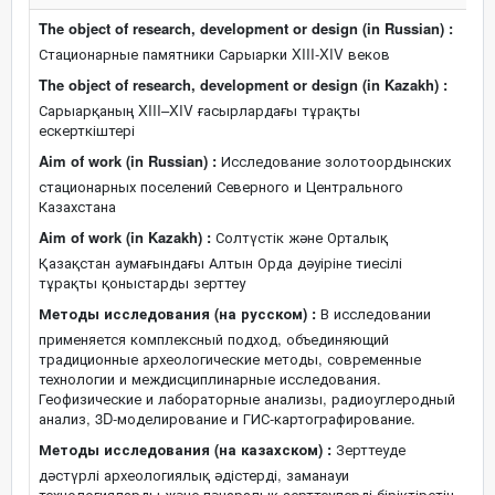
The object of research, development or design (in Russian) :
Стационарные памятники Сарыарки XIII-XIV веков
The object of research, development or design (in Kazakh) :
Сарыарқаның XIII–XIV ғасырлардағы тұрақты
ескерткіштері
Aim of work (in Russian) :
Исследование золотоордынских
стационарных поселений Северного и Центрального
Казахстана
Aim of work (in Kazakh) :
Солтүстік және Орталық
Қазақстан аумағындағы Алтын Орда дәуіріне тиесілі
тұрақты қоныстарды зерттеу
Методы исследования (на русском) :
В исследовании
применяется комплексный подход, объединяющий
традиционные археологические методы, современные
технологии и междисциплинарные исследования.
Геофизические и лабораторные анализы, радиоуглеродный
анализ, 3D-моделирование и ГИС-картографирование.
Методы исследования (на казахском) :
Зерттеуде
дәстүрлі археологиялық әдістерді, заманауи
технологияларды және пәнаралық зерттеулерді біріктіретін