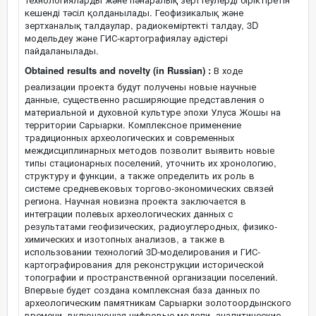
кешенді тәсіл қолданылады. Геофизикалық және
зертханалық талдаулар, радиокөміртекті талдау, 3D
модельдеу және ГИС-картографиялау әдістері
пайдаланылады.
Obtained results and novelty (in Russian) :
В ходе
реализации проекта будут получены новые научные
данные, существенно расширяющие представления о
материальной и духовной культуре эпохи Улуса Жошы на
территории Сарыарки. Комплексное применение
традиционных археологических и современных
междисциплинарных методов позволит выявить новые
типы стационарных поселений, уточнить их хронологию,
структуру и функции, а также определить их роль в
системе средневековых торгово-экономических связей
региона. Научная новизна проекта заключается в
интеграции полевых археологических данных с
результатами геофизических, радиоуглеродных, физико-
химических и изотопных анализов, а также в
использовании технологий 3D-моделирования и ГИС-
картографирования для реконструкции исторической
топографии и пространственной организации поселений.
Впервые будет создана комплексная база данных по
археологическим памятникам Сарыарки золотоордынского
времени, включающая цифровые модели, аналитические