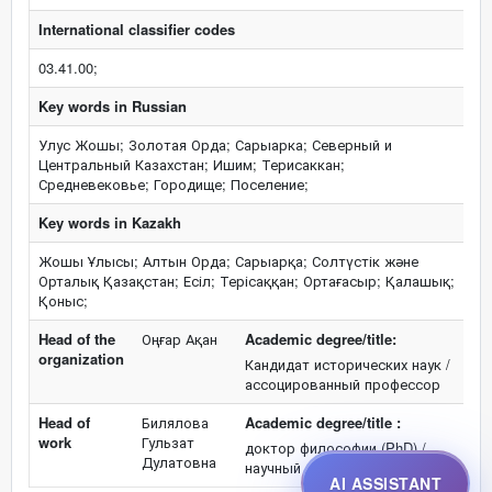
International classifier codes
03.41.00;
Key words in Russian
Улус Жошы; Золотая Орда; Сарыарка; Северный и
Центральный Казахстан; Ишим; Терисаккан;
Средневековье; Городище; Поселение;
Key words in Kazakh
Жошы Ұлысы; Алтын Орда; Сарыарқа; Солтүстік және
Орталық Қазақстан; Есіл; Терісаққан; Ортағасыр; Қалашық;
Қоныс;
Head of the
Оңғар Ақан
Academic degree/title:
organization
Кандидат исторических наук /
ассоцированный профессор
Head of
Билялова
Academic degree/title :
work
Гульзат
доктор философии (PhD) /
Дулатовна
научный сотрудник
AI ASSISTANT