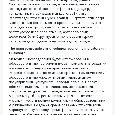
Сарыарқаның археологиялық ескерткіштеріне арналған
кешенді деректер базасы — цифрлық модельдер,
талдамалық материалдар мен картографиялық
қабаттардан тұратын жүйе жасалады. Зерттеу нәтижелері
Қазақстанның ортағасырлық археологиясын әдістемелік
тұрғыдан жаңғыртып, салыстырмалы және өңіраралық
зерттеулерге негіз бола отырып, археологиялық
деректерді білім беру, музей ісі және мәдени туризм
салаларында қолдануға жаңа мүмкіндіктер ашады.
The main constructive and technical economic indicators (in
Russian) :
Материалы исследования будут интегрированы в
образовательные программы вузов, применены в создании
музейных экспозиций и интерактивных выставок.
Разработанные на основе данных проекта туристические и
образовательные маршруты станут инструментом
популяризации культурного наследия региона. Проект
обладает высоким потенциалом коммерциализации.
Цифровые ресурсы, мультимедийные реконструкции и 3D-
модели могут быть реализованы через партнерство с
музеями, туристическими компаниями и образовательными
учреждениями. Создание брендированных туристических
маршрутов, научно-популярных фильмов и интерактивных
платформ обеспечит устойчивое развитие культурно-