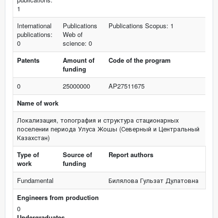
1
International
Publications
Publications Scopus: 1
publications:
Web of
0
science: 0
Patents
Amount of
Code of the program
funding
0
25000000
AP27511675
Name of work
Локализация, топография и структура стационарных
поселении периода Улуса Жошы (Северный и Центральный
Казахстан)
Type of
Source of
Report authors
work
funding
Fundamental
Билялова Гульзат Дулатовна
Engineers from production
0
Undergraduates