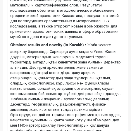
материалы и картографические слои. Результаты
исследования обеспечат методологическое обновление
средневековой археологии Казахстана, послужат основой
для последующих сравнительных и межрегиональных
исследований, а также откроют новые возможности для
применения археологических данных в сфере образования,
музейного дела и культурного туризма.
Obtained results and novelty (in Kazakh) :
Жоба жүзеге
асырылу барысында Сарыарқа аумағындағы Ұлыс Жошы
дәуірінің материалдық және рухани мәдениеті туралы
түсініктерді айтарлықтай кеңейтетін жаңа ғылыми деректер
алынады. Дәстүрлі археологиялық және заманауи
пәнаралық әдістерді кешенді қолдану арқылы
стационарлық қоныстардың жаңа түрлері анықталып,
олардың хронологиясы, құрылысы мен функциялары
нақтыланады, сондай-ақ олардың ортағасырлық сауда-
экономикалық байланыстар жүйесіндегі рөлі айқындалады.
Жобаның ғылыми жаңалығы археологиялық далалық
деректерді геофизикалық, радиокөміртекті, физика-
химиялық және изотоптық талдау нәтижелерімен
біріктіруде, сондай-ақ тарихи топография мен қоныстардың
кеңістіктік құрылымын қайта жаңғырту үшін 3D-модельдеу
мен ГИС-картографиялау технологияларын қолдануда
көрініс табады. Алғаш рет Алтын Орда дәуіріндегі