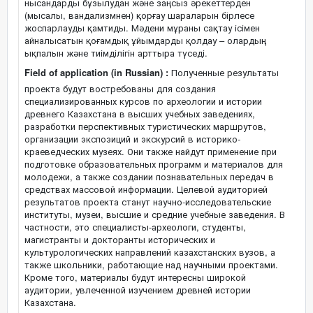
нысандарды бұзылудан және заңсыз әрекеттерден
(мысалы, вандализмнен) қорғау шараларын бірлесе
жоспарлауды қамтиды. Мәдени мұраны сақтау ісімен
айналысатын қоғамдық ұйымдарды қолдау – олардың
ықпалын және тиімділігін арттыра түседі.
Field of application (in Russian) :
Полученные результаты
проекта будут востребованы для создания
специализированных курсов по археологии и истории
древнего Казахстана в высших учебных заведениях,
разработки перспективных туристических маршрутов,
организации экспозиций и экскурсий в историко-
краеведческих музеях. Они также найдут применение при
подготовке образовательных программ и материалов для
молодежи, а также создании познавательных передач в
средствах массовой информации. Целевой аудиторией
результатов проекта станут научно-исследовательские
институты, музеи, высшие и средние учебные заведения. В
частности, это специалисты-археологи, студенты,
магистранты и докторанты исторических и
культурологических направлений казахстанских вузов, а
также школьники, работающие над научными проектами.
Кроме того, материалы будут интересны широкой
аудитории, увлеченной изучением древней истории
Казахстана.