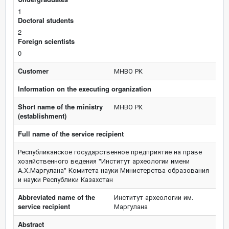
1
Doctoral students
2
Foreign scientists
0
Customer
МНВО РК
Information on the executing organization
Short name of the ministry
МНВО РК
(establishment)
Full name of the service recipient
Республиканское государственное предприятие на праве
хозяйственного ведения "Институт археологии имени
А.Х.Маргулана" Комитета науки Министерства образования
и науки Республики Казахстан
Abbreviated name of the
Институт археологии им.
service recipient
Маргулана
Abstract