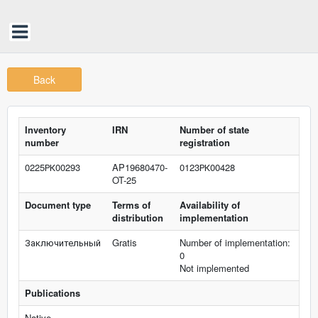
Back
Inventory
IRN
Number of state
number
registration
0225РК00293
AP19680470-
0123РК00428
OT-25
Document type
Terms of
Availability of
distribution
implementation
Заключительный
Gratis
Number of implementation:
0
Not implemented
Publications
Native