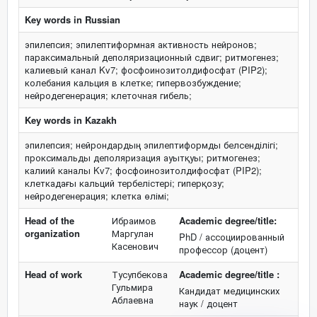
Key words in Russian
эпилепсия; эпилептиформная активность нейронов;
параксимальный деполяризационный сдвиг; ритмогенез;
калиевый канал Kv7; фосфоинозитолдифосфат (PIP2);
колебания кальция в клетке; гипервозбуждение;
нейродегенерация; клеточная гибель;
Key words in Kazakh
эпилепсия; нейрондардың эпилептиформды белсенділігі;
проксимальды деполяризация ауытқуы; ритмогенез;
калиий каналы Kv7; фосфоинозитолдифосфат (PIP2);
клеткадағы кальций тербелістері; гиперқозу;
нейродегенерация; клетка өлімі;
Head of the
Ибраимов
Academic degree/title:
organization
Маргулан
PhD / ассоциированный
Касенович
профессор (доцент)
Head of work
Тусупбекова
Academic degree/title :
Гульмира
Кандидат медицинских
Аблаевна
наук / доцент