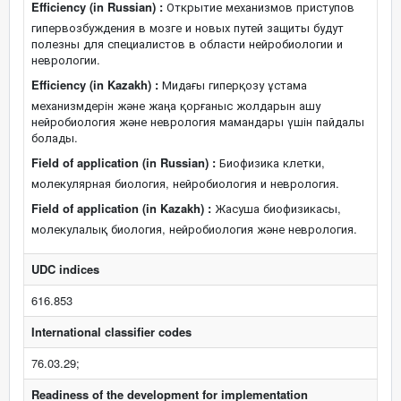
Efficiency (in Russian) :
Открытие механизмов приступов
гипервозбуждения в мозге и новых путей защиты будут
полезны для специалистов в области нейробиологии и
неврологии.
Efficiency (in Kazakh) :
Мидағы гиперқозу ұстама
механизмдерін және жаңа қорғаныс жолдарын ашу
нейробиология және неврология мамандары үшін пайдалы
болады.
Field of application (in Russian) :
Биофизика клетки,
молекулярная биология, нейробиология и неврология.
Field of application (in Kazakh) :
Жасуша биофизикасы,
молекулалық биология, нейробиология және неврология.
UDC indices
616.853
International classifier codes
76.03.29;
Readiness of the development for implementation