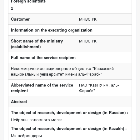
Foreign scientists
2
Customer
МНВО РК
Information on the executing organization
Short name of the ministry
МНВО РК
(establishment)
Full name of the service recipient
Некоммерческое акционерное общество "Казахский
национальный университет имени аль-Фараби"
Abbreviated name of the service
НАО "КазНУ им. аль-
recipient
Фараби"
Abstract
The object of research, development or design (in Russian) :
Нейроны головного мозга
The object of research, development or design (in Kazakh) :
Ми нейрондары