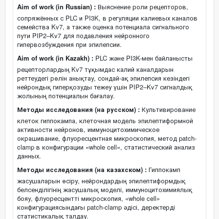
Aim of work (in Russian) :
Выяснение роли рецепторов,
сопряжённых с PLC и PI3K, в регуляции калиевых каналов
семейства Kv7, а также оценка потенциала сигнального
пути PIP2–Kv7 для подавления нейронного
гипервозбуждения при эпилепсии.
Aim of work (in Kazakh) :
PLC және PI3K-мен байланысты
рецепторлардың Kv7 тұқымдас калий каналдарын
реттеудегі рөлін анықтау, сондай-ақ эпилепсия кезіндегі
нейрондық гиперқозуды тежеу үшін PIP2–Kv7 сигналдық
жолының потенциалын бағалау.
Методы исследования (на русском) :
Культивирование
клеток гиппокампа, клеточная модель эпилептиформной
активности нейронов, иммуноцитохимическое
окрашивание, флуоресцентная микроскопия, метод patch-
clamp в конфигурации «whole cell», статистический анализ
данных.
Методы исследования (на казахском) :
Гиппокамп
жасушаларын өсіру, нейрондардың эпилептиформдық
белсенділігінің жасушалық моделі, иммуноцитохимиялық
бояу, флуоресцентті микроскопия, «whole cell»
конфигурациясындағы patch-clamp әдісі, деректерді
статистикалық талдау.