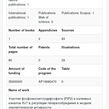
publications: 1
International
Publications
Publications Scopus: 1
publications: 1
Web of
science: 0
Number of books
Appendicies
Sources
1
2
83
Total number of
Patents
Illustrations
pages
85
0
29
Amount of
Code of the
Table
funding
program
35000000
AP19680470
0
Name of work
Участие фосфоинозитолдифосфата (PIP2) и калиевых
каналов Kv7 в регуляции гипервозбуждения в модели
эпилептической активности