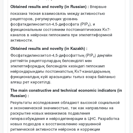
Obtained results and novelty (in Russian) :
Впервые
показана тесная взаимосвязь между активностью
рецепторов, регулирующих уровень
фосфатидилинозитол-4,5-дифосфата (PIP₂), и
функциональным состоянием постсинаптических Kv7-
каналов в нейронах гиппокампа при эпилептиформной
активности.
Obtained results and novelty (in Kazakh) :
Фосфатидилинозитол-4,5-дифосфаттың (PIP₂) деңгейін
реттейтін рецепторлардың белсенділігі мен
эпилептиформдық белсенділік кезіндегі гиппокамп
нейрондарындағы постсинапстық Kv7-каналдарының
функционалдық күйі арасындағы тығыз өзара байланыс
алғаш рет көрсетілді.
The main constructive and technical economic indicators (in
Russian) :
Результаты исследования обладают высокой социальной
и экономической значимостью, так как направлены на
раскрытие новых механизмов подавления
гипервозбуждения и нейродегенерации в ЦНС. Разработка
новых подходов к восстановлению нарушенной
ритмической активности нейронов и коррекции