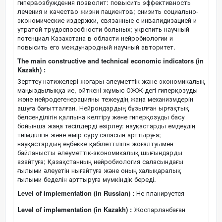
гипервозбуждения позволит: повысить эффективность
лечения и качество жизни пациентов; снизить социально-
экономические издержки, связанные с инвалидизацией и
утратой трудоспособности больных; укрепить научный
потенциал Казахстана в области нейробиологии и
повысить его международный научный авторитет.
The main constructive and technical economic indicators (in
Kazakh) :
Зерттеу нәтижелері жоғары әлеуметтік және экономикалық
маңыздылыққа ие, өйткені жұмыс ОЖЖ-дегі гиперқозуды
және нейродегенерацияны тежеудің жаңа механизмдерін
ашуға бағытталған. Нейрондардың бұзылған ырғақтық
белсенділігін қалпына келтіру және гиперқозуды басу
бойынша жаңа тәсілдерді әзірлеу: науқастарды емдеудің
тиімділігін және өмір сүру сапасын арттыруға;
науқастардың еңбекке қабілеттілігін жоғалтуымен
байланысты әлеуметтік-экономикалық шығындарды
азайтуға; Қазақстанның нейробиология саласындағы
ғылыми әлеуетін нығайтуға және оның халықаралық
ғылыми беделін арттыруға мүмкіндік береді.
Level of implementation (in Russian) :
Не планируется
Level of implementation (in Kazakh) :
Жоспарланбаған