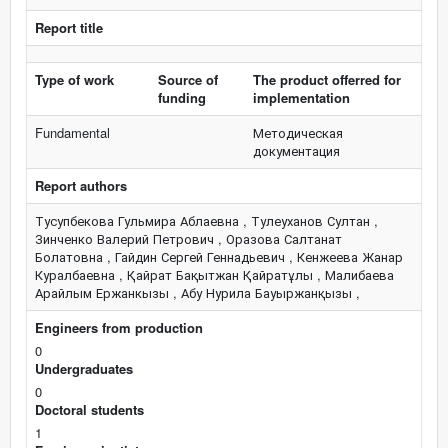
Report title
Type of work
Source of
The product offerred for
funding
implementation
Fundamental
Методическая
документация
Report authors
Тусупбекова Гульмира Аблаевна , Тулеуханов Султан ,
Зинченко Валерий Петрович , Оразова Салтанат
Болатовна , Гайдин Сергей Геннадьевич , Кенжеева Жанар
Куралбаевна , Қайрат Бақытжан Қайратұлы , Малибаева
Арайлым Ержанкызы , Абу Нурила Бауыржанқызы ,
Engineers from production
0
Undergraduates
0
Doctoral students
1