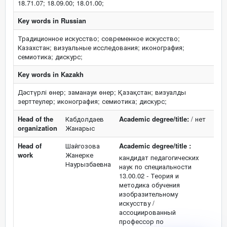
18.71.07; 18.09.00; 18.01.00;
Key words in Russian
Традиционное искусство; современное искусство;
Казахстан; визуальные исследования; иконография;
семиотика; дискурс;
Key words in Kazakh
Дәстүрлі өнер; заманауи өнер; Қазақстан; визуалды
зерттеулер; иконография; семиотика; дискурс;
Head of the
Кабдолдаев
Academic degree/title:
/ нет
organization
Жанарыс
Head of
Шайгозова
Academic degree/title :
work
Жанерке
кандидат педагогических
Наурызбаевна
наук по специальности
13.00.02 - Теория и
методика обучения
изобразительному
искусству /
ассоциированный
профессор по