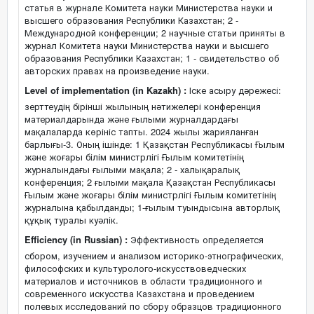
статья в журнале Комитета науки Министерства науки и
высшего образования Республики Казахстан; 2 -
Международной конференции; 2 научные статьи приняты в
журнал Комитета науки Министерства науки и высшего
образования Республики Казахстан; 1 - свидетельство об
авторских правах на произведение науки.
Level of implementation (in Kazakh) :
Іске асыру дәрежесі:
зерттеудің бірінші жылының нәтижелері конференция
материалдарында және ғылыми журналдардағы
мақалаларда көрініс тапты. 2024 жылы жарияланған
барлығы-3. Оның ішінде: 1 Қазақстан Республикасы Ғылым
және жоғары білім министрлігі Ғылым комитетінің
журналындағы ғылыми мақала; 2 - халықаралық
конференция; 2 ғылыми мақала Қазақстан Республикасы
Ғылым және жоғары білім министрлігі Ғылым комитетінің
журналына қабылданды; 1-ғылым туындысына авторлық
құқық туралы куәлік.
Efficiency (in Russian) :
Эффективность определяется
сбором, изучением и анализом историко-этнографических,
философских и культуролого-искусствоведческих
материалов и источников в области традиционного и
современного искусства Казахстана и проведением
полевых исследований по сбору образцов традиционного