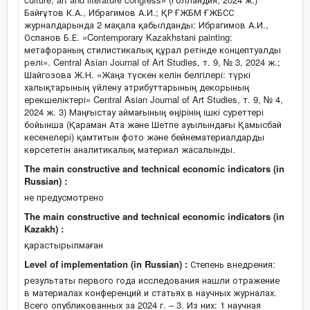
Байғұтов К.А., Ибрагимов А.И.; ҚР ҒЖБМ ҒЖБСС
журналдарында 2 мақала қабылданды: Ибрагимов А.И.,
Оспанов Б.Е. «Contemporary Kazakhstani painting:
метафораның стилистикалық құрал ретінде концептуалды
рөлі». Central Asian Journal of Art Studies, т. 9, № 3, 2024 ж.;
Шайгозова Ж.Н. «Жаңа түскен келін белгілері: түркі
халықтарының үйлену атрибуттарының декорының
ерекшеліктері» Central Asian Journal of Art Studies, т. 9, № 4,
2024 ж. 3) Маңғыстау аймағының өңірінің ішкі суреттері
бойынша (Қараман Ата және Шетпе ауылындағы Қамысбай
кесенелері) қамтитын фото және бейнематериалдарды
көрсететін аналитикалық материал жасалынды.
The main constructive and technical economic indicators (in
Russian) :
не предусмотрено
The main constructive and technical economic indicators (in
Kazakh) :
қарастырылмаған
Level of implementation (in Russian) :
Степень внедрения:
результаты первого года исследования нашли отражение
в материалах конференций и статьях в научных журналах.
Всего опубликованных за 2024 г. – 3. Из них: 1 научная