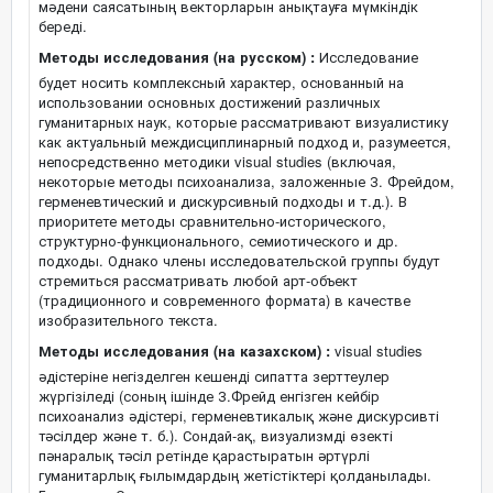
мәдени саясатының векторларын анықтауға мүмкіндік
береді.
Методы исследования (на русском) :
Исследование
будет носить комплексный характер, основанный на
использовании основных достижений различных
гуманитарных наук, которые рассматривают визуалистику
как актуальный междисциплинарный подход и, разумеется,
непосредственно методики visual studies (включая,
некоторые методы психоанализа, заложенные З. Фрейдом,
герменевтический и дискурсивный подходы и т.д.). В
приоритете методы сравнительно-исторического,
структурно-функционального, семиотического и др.
подходы. Однако члены исследовательской группы будут
стремиться рассматривать любой арт-объект
(традиционного и современного формата) в качестве
изобразительного текста.
Методы исследования (на казахском) :
visual studies
әдістеріне негізделген кешенді сипатта зерттеулер
жүргізіледі (соның ішінде З.Фрейд енгізген кейбір
психоанализ әдістері, герменевтикалық және дискурсивті
тәсілдер және т. б.). Сондай-ақ, визуализмді өзекті
пәнаралық тәсіл ретінде қарастыратын әртүрлі
гуманитарлық ғылымдардың жетістіктері қолданылады.