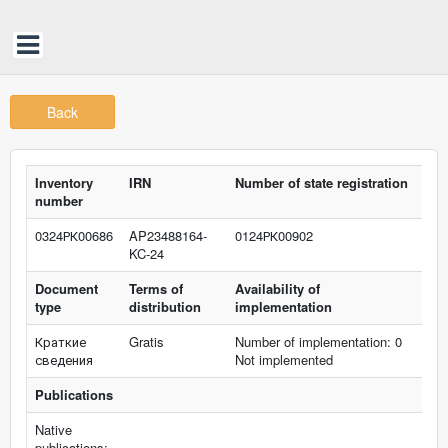
Back
Inventory
IRN
Number of state registration
number
0324РК00686
AP23488164-
0124РК00902
KC-24
Document
Terms of
Availability of
type
distribution
implementation
Краткие
Gratis
Number of implementation: 0
сведения
Not implemented
Publications
Native
publications: