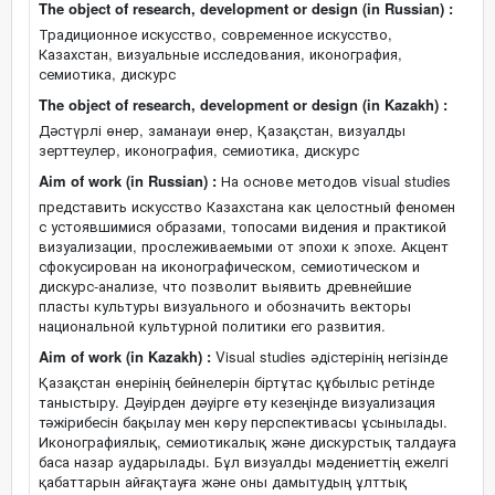
The object of research, development or design (in Russian) :
Традиционное искусство, современное искусство,
Казахстан, визуальные исследования, иконография,
семиотика, дискурс
The object of research, development or design (in Kazakh) :
Дәстүрлі өнер, заманауи өнер, Қазақстан, визуалды
зерттеулер, иконография, семиотика, дискурс
Aim of work (in Russian) :
На основе методов visual studies
представить искусство Казахстана как целостный феномен
с устоявшимися образами, топосами видения и практикой
визуализации, прослеживаемыми от эпохи к эпохе. Акцент
сфокусирован на иконографическом, семиотическом и
дискурс-анализе, что позволит выявить древнейшие
пласты культуры визуального и обозначить векторы
национальной культурной политики его развития.
Aim of work (in Kazakh) :
Visual studies әдістерінің негізінде
Қазақстан өнерінің бейнелерін біртұтас құбылыс ретінде
таныстыру. Дәуірден дәуірге өту кезеңінде визуализация
тәжірибесін бақылау мен көру перспективасы ұсынылады.
Иконографиялық, семиотикалық және дискурстық талдауға
баса назар аударылады. Бұл визуалды мәдениеттің ежелгі
қабаттарын айғақтауға және оны дамытудың ұлттық