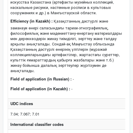
искусства Казахстана (артефакты музейных коллекций,
наскальные рисунки, настенные росписи в культовых
сооружениях и др.) в Мангыстауской области.
Efficiency (in Kazakh) :
Қазақстанның дәстүрлі және
заманауи өнері саласындағы тарихи-этнографиялық,
философиялық және мәдениеттану-өнертану материалдары
мен дереккөздерін жинау тиімділігі, зерттеу және талдау
арқылы анықталады. Сондай-ақ Маңғыстау облысында
Қазақстанның дәстүрлі өнерінің үлгілерін (мұражай
коллекцияларындағы артефактілер, жартастағы суреттер,
культтік ғимараттардың қабырға жазбалары және т.б.)
жинау бойынша далалық зерттеулер жүргізумен де
анықталады.
Field of application (in Russian) :
-
Field of application (in Kazakh) :
-
UDC indices
7.04; 7.067; 7.01
International classifier codes