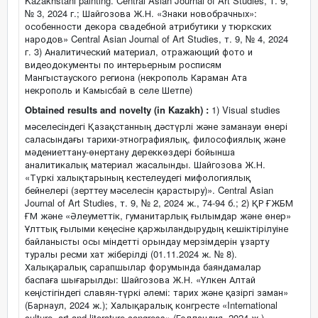
Kazakhstani painting. Central Asian Journal of Art Studies, т. 9,
№ 3, 2024 г.; Шайгозова Ж.Н. «Знаки новобрачных»:
особенности декора свадебной атрибутики у тюркских
народов» Central Asian Journal of Art Studies, т. 9, № 4, 2024
г. 3) Аналитический материал, отражающий фото и
видеодокументы по интерьерным росписям
Мангыстауского региона (некрополь Караман Ата
некрополь и Камысбай в селе Шетпе)
Obtained results and novelty (in Kazakh) :
1) Visual studies
мәселесіндегі Қазақстанның дәстүрлі және заманауи өнері
саласындағы тарихи-этнографиялық, философиялық және
мәдениеттану-өнертану дереккөздері бойынша
аналитикалық материал жасалынды. Шайгозова Ж.Н.
«Түркі халықтарының кестелеудегі мифологиялық
бейнелері (зерттеу мәселесін қарастыру)». Central Asian
Journal of Art Studies, т. 9, № 2, 2024 ж., 74-94 б.; 2) ҚР ҒЖБМ
ҒМ және «Әлеуметтік, гуманитарлық ғылымдар және өнер»
Ұлттық ғылыми кеңесіне қаржыландырудың кешіктірілуіне
байланысты осы міндетті орындау мерзімдерін ұзарту
туралы ресми хат жіберілді (01.11.2024 ж. № 8).
Халықаралық сарапшылар форумында баяндамалар
баспаға шығарылды: Шайгозова Ж.Н. «Үлкен Алтай
кеңістігіндегі славян-түркі әлемі: тарих және қазіргі заман»
(Барнаул, 2024 ж.); Халықаралық конгресте «International
culture, art and literature congress» (Голландия, 2024 ж.)