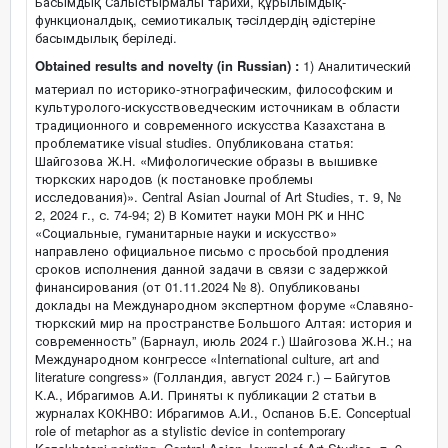
Басымдық Салыстырмалы тарихи, құрылымдық-
функционалдық, семиотикалық тәсілдердің әдістеріне
басымдылық беріледі.
Obtained results and novelty (in Russian) :
1) Аналитический
материал по историко-этнографическим, философским и
культуролого-искусствоведческим источникам в области
традиционного и современного искусства Казахстана в
проблематике visual studies. Опубликована статья:
Шайгозова Ж.Н. «Мифологические образы в вышивке
тюркских народов (к постановке проблемы
исследования)». Central Asian Journal of Art Studies, т. 9, №
2, 2024 г., с. 74-94; 2) В Комитет науки МОН РК и ННС
«Социальные, гуманитарные науки и искусство»
направлено официальное письмо с просьбой продления
сроков исполнения данной задачи в связи с задержкой
финансирования (от 01.11.2024 № 8). Опубликованы
доклады на Международном экспертном форуме «Славяно-
тюркский мир на пространстве Большого Алтая: история и
современность” (Барнаул, июль 2024 г.) Шайгозова Ж.Н.; на
Международном конгрессе «International culture, art and
literature congress» (Голландия, август 2024 г.) – Байгутов
К.А., Ибрагимов А.И. Приняты к публикации 2 статьи в
журналах КОКНВО: Ибрагимов А.И., Оспанов Б.Е. Conceptual
role of metaphor as a stylistic device in contemporary