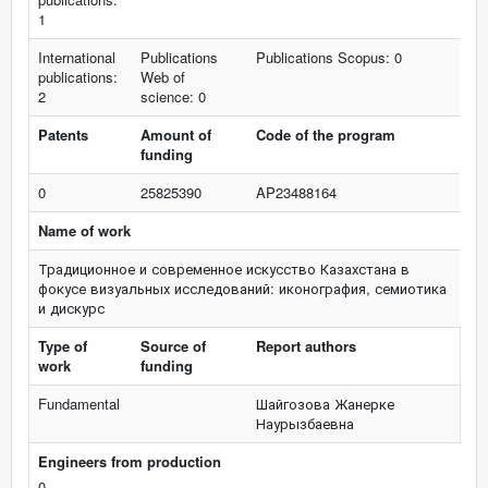
1
International
Publications
Publications Scopus: 0
publications:
Web of
2
science: 0
Patents
Amount of
Code of the program
funding
0
25825390
AP23488164
Name of work
Традиционное и современное искусство Казахстана в
фокусе визуальных исследований: иконография, семиотика
и дискурс
Type of
Source of
Report authors
work
funding
Fundamental
Шайгозова Жанерке
Наурызбаевна
Engineers from production
0