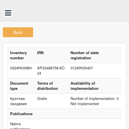
Back
Inventory
IRN
Number of state
number
registration
0324РК00891
AP23488758-KC-
0124РК00407
24
Document
Terms of
Availability of
type
distribution
implementation
Краткие
Gratis
Number of implementation: 0
сведения
Not implemented
Publications
Native
publications: