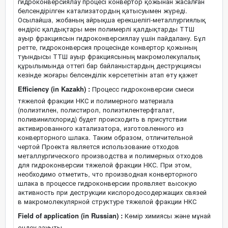
гидроконверсиялау процесі конвертор қожынан жасалған
белсендірілген катализатордың қатысуымен жүреді.
Осылайша, жобаның айрықша ерекшелігі-металлургиялық
өндіріс қалдықтары мен полимерлі қалдықтарды ТТШ
ауыр фракциясын гидроконверсиялау үшін пайдалану. Бұл
ретте, гидроконверсия процесінде конвертор қожының
туындысы ТТШ ауыр фракциясының макромолекулалық
құрылымында оттегі бар байланыстардың деструкциясы
кезінде жоғары белсенділік көрсететінін атап өту қажет
Efficiency (in Kazakh) :
Процесс гидроконверсии смеси
тяжелой фракции НКС и полимерного материала
(полиэтилен, полистирол, полиэтилентерфталат,
поливинилхлорид) будет происходить в присутствии
активированного катализатора, изготовленного из
конверторного шлака. Таким образом, отличительной
чертой Проекта является использование отходов
металлургического производства и полимерных отходов
для гидроконверсии тяжелой фракции НКС. При этом,
необходимо отметить, что производная конверторного
шлака в процессе гидроконверсии проявляет высокую
активность при деструкции кислородосодержащих связей
в макромолекулярной структуре тяжелой фракции НКС
Field of application (in Russian) :
Көмір химиясы және мұнай
өңдеу зауыты