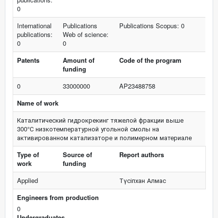
0
International
Publications
Publications Scopus: 0
publications:
Web of science:
0
0
Patents
Amount of
Code of the program
funding
0
33000000
AP23488758
Name of work
Каталитический гидрокрекинг тяжелой фракции выше
300°С низкотемпературной угольной смолы на
активированном катализаторе и полимерном материале
Type of
Source of
Report authors
work
funding
Applied
Түсіпхан Алмас
Engineers from production
0
Undergraduates