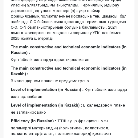
үлесінің ұлғаятындығы анықталды. Термиялық ыдырау
дәрежесінің ең үлкен мөлшері (n) ауыр шайыр
фракциясының полиэтиленмен қоспасына тән. Шамасы, бұл
шайырда С-С байланысына қарағанда термиялық тұрақсыз
С-О, С-N байланыстарының болуына байланысты. 2024
жылға жоспарланған мақаланы жариялау ҰҒК шешімімен
2025 жылға шегерілді
The main constructive and technical economic indicators (in
Russian) :
Күнтізбелік жоспарда қарастырылмаған
The main constructive and technical economic indicators (in
Kazakh) :
В календарном плане не предусмотрено
Level of implementation (in Russian) :
Күнтізбелік жоспарда
жоспарланбаған
Level of implementation (in Kazakh) :
В календарном плане
не запланировано
Efficiency (in Russian) :
ТТШ ауыр фракциясы мен
полимерлі материалдың (полиэтилен, полистирол,
полиэтилентерфталат, поливинилхлорид) қоспасын