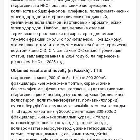
гидрогенизата НКС показала снижение суммарного
количества общих фенолов, олефинов, полиароматических
углеводородов и гетероциклических соединений,
увеличение доли алканов, нафтеновых и ароматических
углеводородов. Наибольшая величина степени
термического разложения (n) характерна для смеси
тяжелой фракции смолы с полиэтиленом. По-видимому,
это связано с тем, что в смоле имеются более термически
неустойчивые С-О, С-N связи чем С-С связи. Публикация
статьи, запланированная в 2024 году была перенесена
решением ННС на 2025 год
Obtained results and novelty (in Kazakh) :
ТТШ
гидрогенизатының 200оС дейінгі және 200-300оС
фракцияларының жеке және топтық құрамы және
бензотиофен мен фенантрен қоспасының каталитикалық
гидрогенизациясы негізінде сутек донорынан (полиэтилен,
полистирол, полиэтилентерфталат, поливинилхлорид)
сутекті берудің болжамды механизмінің схемасы жасалды.
ТТШ гидрогенизатының 200оС дейінгі және 200-300оС
фракцияларының жеке химиялық құрамын талдау
нәтижесінде жалпы фенолдардың, олефиндердің,
полиароматты көмірсутектердің және гетероциклді
қосылыстардың жиынтық санының төмендейтіні,
алкандардың, нафтендік және хош иісті көмірсутектердің