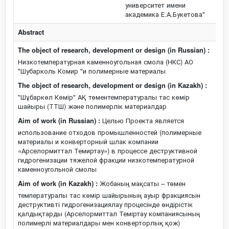
университет имени
академика Е.А.Букетова"
Abstract
The object of research, development or design (in Russian) :
Низкотемпературная каменноугольная смола (НКС) АО
"Шубарколь Комир "и полимерные материалы
The object of research, development or design (in Kazakh) :
"Шұбаркөл Көмір" АҚ төментемпературалы тас көмір
шайыры (ТТШ) және полимерлік материалдар
Aim of work (in Russian) :
Целью Проекта является
использование отходов промышленностей (полимерные
материалы и конверторный шлак компании
«Арселормиттал Темиртау») в процессе деструктивной
гидрогенизации тяжелой фракции низкотемпературной
каменноугольной смолы
Aim of work (in Kazakh) :
Жобаның мақсаты – төмен
температуралы тас көмір шайырының ауыр фракциясын
деструктивті гидрогенизациялау процесінде өндірістік
қалдықтарды (Арселормиттал Теміртау компаниясының
полимерлі материалдары мен конверторлық қож)