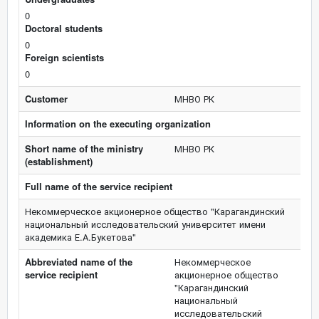
0
Doctoral students
0
Foreign scientists
0
Customer
МНВО РК
Information on the executing organization
Short name of the ministry
МНВО РК
(establishment)
Full name of the service recipient
Некоммерческое акционерное общество "Карагандинский
национальный исследовательский университет имени
академика Е.А.Букетова"
Abbreviated name of the
Некоммерческое
service recipient
акционерное общество
"Карагандинский
национальный
исследовательский