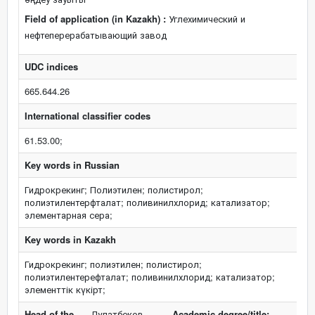
Field of application (in Kazakh) :
Углехимический и
нефтеперерабатывающий завод
UDC indices
665.644.26
International classifier codes
61.53.00;
Key words in Russian
Гидрокрекинг; Полиэтилен; полистирол;
полиэтилентерфталат; поливинилхлорид; катализатор;
элементарная сера;
Key words in Kazakh
Гидрокрекинг; полиэтилен; полистирол;
полиэтилентерефталат; поливинилхлорид; катализатор;
элементтік күкірт;
Head of the
Дулатбеков
Academic degree/title: