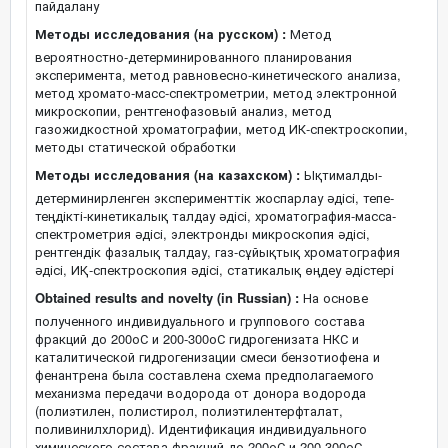
пайдалану
Методы исследования (на русском) :
Метод
вероятностно-детерминированного планирования
эксперимента, метод равновесно-кинетического анализа,
метод хромато-масс-спектрометрии, метод электронной
микроскопии, рентгенофазовый анализ, метод
газожидкостной хроматографии, метод ИК-спектроскопии,
методы статической обработки
Методы исследования (на казахском) :
Ықтималды-
детерминирленген эксперименттік жоспарлау әдісі, тепе-
теңдікті-кинетикалық талдау әдісі, хроматография-масса-
спектрометрия әдісі, электронды микроскопия әдісі,
рентгендік фазалық талдау, газ-сұйықтық хроматография
әдісі, ИҚ-спектроскопия әдісі, статикалық өңдеу әдістері
Obtained results and novelty (in Russian) :
На основе
полученного индивидуального и группового состава
фракций до 200оС и 200-300оС гидрогенизата НКС и
каталитической гидрогенизации смеси бензотиофена и
фенантрена была составлена схема предполагаемого
механизма передачи водорода от донора водорода
(полиэтилен, полистирол, полиэтилентерфталат,
поливинилхлорид). Идентификация индивидуального
химического состава фракций до 200оС и 200-300оС