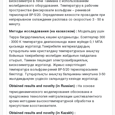
вискозиметре в печи Таммана с использованием
молибденового оборудования. Температуру в рабочем
пространстве фиксировали вольфрам – рениевой
термопарой ВР-5/20. Определение вязкости проводили при
непрерывном охлаждении расплава со скоростью 3 - 50 в
минуту.
Методы исследования (на казахском) :
Модельдеу үшін
Терра бағдарламалық кешені қолданылды. Есептеулер 300
- 3000 К температура диапазонында және жүйеде 0,1 МПА
қысымда жүргізілді.Тәжірибелік материалдардың
тұтқырлығы мен кристалдану температурасын анықтау
бойынша тәжірибелер молибден жабдығын пайдалана
отырып, Тамман пешіндегі электровибрациялық
вискозиметрде жүргізілді. Жұмыс кеңістігіндегі
температура вольфрам-рений ВР-5/20 термопарасымен
бекітілді. Тұтқырлықты анықтау балқыманы минутына 3-50
жылдамдықпен үздіксіз салқындату кезінде жүргізілді.
Obtained results and novelty (in Russian) :
На основе
термодинамического моделирования обоснована и
предложена технология нейтрализации шестивалентного
хрома методами высокотемпературной обработки в
присутствии восстановителя.
Obtained results and novelty (in Kazakh) :