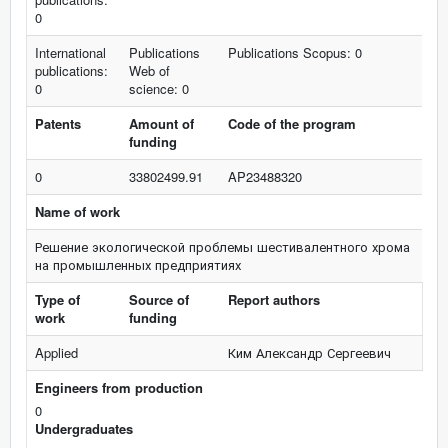
0
International
Publications
Publications Scopus: 0
publications:
Web of
0
science: 0
Patents
Amount of
Code of the program
funding
0
33802499.91
AP23488320
Name of work
Решение экологической проблемы шестивалентного хрома
на промышленных предприятиях
Type of
Source of
Report authors
work
funding
Applied
Ким Александр Сергеевич
Engineers from production
0
Undergraduates