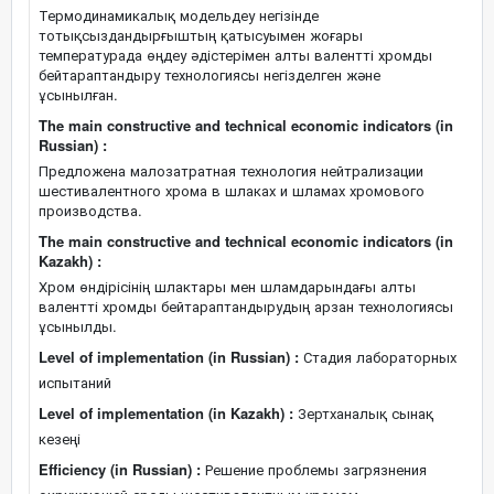
Термодинамикалық модельдеу негізінде
тотықсыздандырғыштың қатысуымен жоғары
температурада өңдеу әдістерімен алты валентті хромды
бейтараптандыру технологиясы негізделген және
ұсынылған.
The main constructive and technical economic indicators (in
Russian) :
Предложена малозатратная технология нейтрализации
шестивалентного хрома в шлаках и шламах хромового
производства.
The main constructive and technical economic indicators (in
Kazakh) :
Хром өндірісінің шлактары мен шламдарындағы алты
валентті хромды бейтараптандырудың арзан технологиясы
ұсынылды.
Level of implementation (in Russian) :
Стадия лабораторных
испытаний
Level of implementation (in Kazakh) :
Зертханалық сынақ
кезеңі
Efficiency (in Russian) :
Решение проблемы загрязнения