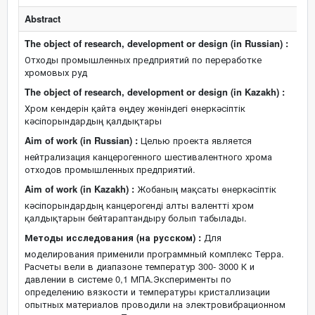
Abstract
The object of research, development or design (in Russian) :
Отходы промышленных предприятий по переработке
хромовых руд
The object of research, development or design (in Kazakh) :
Хром кендерін қайта өңдеу жөніндегі өнеркәсіптік
кәсіпорындардың қалдықтары
Aim of work (in Russian) :
Целью проекта является
нейтрализация канцерогенного шестивалентного хрома
отходов промышленных предприятий.
Aim of work (in Kazakh) :
Жобаның мақсаты өнеркәсіптік
кәсіпорындардың канцерогенді алты валентті хром
қалдықтарын бейтараптандыру болып табылады.
Методы исследования (на русском) :
Для
моделирования применили программный комплекс Терра.
Расчеты вели в диапазоне температур 300- 3000 К и
давлении в системе 0,1 МПА.Эксперименты по
определению вязкости и температуры кристаллизации
опытных материалов проводили на электровибрационном