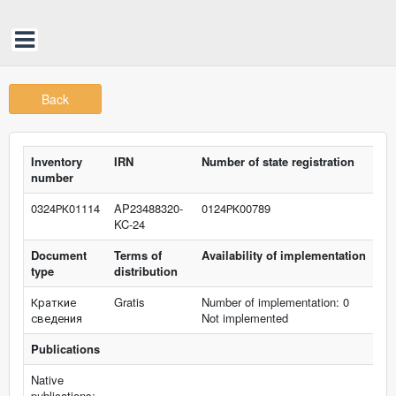
Back
Inventory
IRN
Number of state registration
number
0324РК01114
AP23488320-
0124РК00789
KC-24
Document
Terms of
Availability of implementation
type
distribution
Краткие
Gratis
Number of implementation: 0
сведения
Not implemented
Publications
Native
publications: