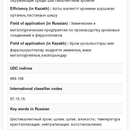
окружающей среды шестивалентным хромом
Efficiency (in Kazakh) :
Алты валентті хроммен қоршаған
ортаның ластануын шешу
Field of application (in Russian) :
Химические и
металлургические предприятия по производству хромовых
соединений и ферросплавов
Field of application (in Kazakh) :
Хром қосылыстары мен
ферроқорытпалар өндіретін химиялық және
металлургиялық кәсіпорындар
UDC indices
669.168
International classifier codes
87.15.15;
Key words in Russian
Шестивалентный хром; шлам; шлак; вязкость; температура
кристаллизации; нейтрализация; восстановление;