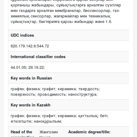
қорғаныш жабындары, сұйықтықтарға арналған сүзгілер
мен газдарға арналған мембраналар, биосенсорлар, газ-
химиялық сенсорлар, жағармайлар мен техникалық
сұйықтықтар, бактерияға қарсы жабындар және т.б.
UDC indices
620.179.142.6:544.72
International classifier codes
44.01.05; 29.19.22;
Key words in Russian
графен; физика; графит; керамика; твердость;
поверхность; проводимость; наноструктура;
Key words in Kazakh
графен; физика; графит; керамика; қаттылық; беті;
өткізгіштік; наноқұрылым;
Head of the
Жангозин
Academic degree/title: