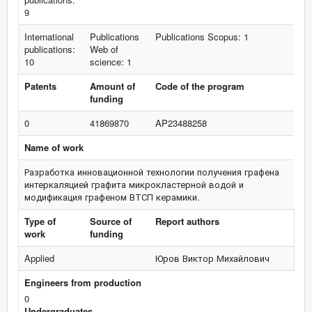
9
International
Publications
Publications Scopus: 1
publications:
Web of
10
science: 1
Patents
Amount of
Code of the program
funding
0
41869870
AP23488258
Name of work
Разработка инновационной технологии получения графена
интеркаляцией графита микрокластерной водой и
модификация графеном ВТСП керамики.
Type of
Source of
Report authors
work
funding
Applied
Юров Виктор Михайлович
Engineers from production
0
Undergraduates