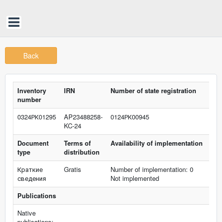
Back
Inventory
IRN
Number of state registration
number
0324РК01295
AP23488258-
0124РК00945
KC-24
Document
Terms of
Availability of implementation
type
distribution
Краткие
Gratis
Number of implementation: 0
сведения
Not implemented
Publications
Native
publications: