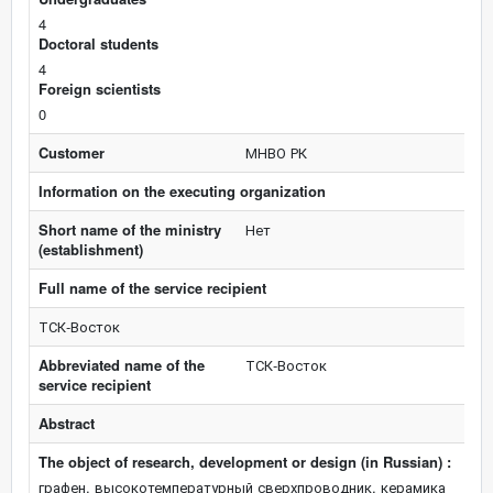
4
Doctoral students
4
Foreign scientists
0
Customer
МНВО РК
Information on the executing organization
Short name of the ministry
Нет
(establishment)
Full name of the service recipient
ТСК-Восток
Abbreviated name of the
ТСК-Восток
service recipient
Abstract
The object of research, development or design (in Russian) :
графен, высокотемпературный сверхпроводник, керамика