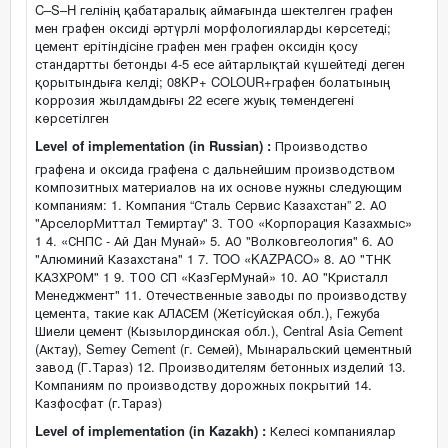
C–S–H гелінің қабатаралық аймағында шектелген графен
мен графен оксиді әртүрлі морфологияларды көрсетеді;
цемент ерітіндісіне графен мен графен оксидін қосу
стандартты бетонды 4-5 есе айтарлықтай күшейтеді деген
қорытындыға келді; 08KP+ COLOUR+графен болатының
коррозия жылдамдығы 22 есеге жуық төмендегені
көрсетілген
Level of implementation (in Russian) :
Производство
графена и оксида графена с дальнейшим производством
композитных материалов на их основе нужны следующим
компаниям: 1. Компания “Сталь Сервис Казахстан” 2. АО
"АрселорМиттал Темиртау" 3. ТОО «Корпорация Казахмыс»
1 4. «СНПС - Ай Дан Мунай» 5. АО "Волковгеология" 6. АО
"Алюминий Казахстана" 1 7. TOO «KAZPACO» 8. АО "ТНК
КАЗХРОМ" 1 9. ТОО СП «КазГерМунай» 10. АО "Кристалл
Менеджмент" 11. Отечественные заводы по производству
цемента, такие как АЛАСЕМ (Жетiсуйская обл.), Гежуба
Шиели цемент (Кызылординская обл.), Central Asia Cement
(Актау), Semey Cement (г. Семей), Мынаральский цементный
завод (Г.Тараз) 12. Производителям бетонных изделий 13.
Компаниям по производству дорожных покрытий 14.
Казфосфат (г.Тараз)
Level of implementation (in Kazakh) :
Келесі компаниялар