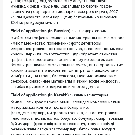
ұнтақ графенді өндіру және сату әлеуетін бағалауға
мүмкіндік берді - $52 млн. Сарапшылар берген графен
нарығының өсу перспективаларын ескере отырып, 2027
жылы Қазақстандағы нарықтық болжамымыз шамамен
$0,4 млрд құрауы мүмкін
Field of application (in Russian) :
Благодаря своим
свойствам графен и композитные материалы на его основе
имеют множество применений: фотодетекторы,
микроэлектроника, оптоэлектроника, пластики, полимеры,
краски, чернила, смарттекстиль (приобретает свойства
графена), износостойкая резина и другие эластомеры,
бетон и различные строительные смеси, антикоррозийные
краски и защитные покрытия, фильтры для жидкостей и
мембраны для газов, биосенсоры, газовые химические
сенсоры, смазочные материалы и технические жидкости,
антибактериальные покрытия и многое другое
Field of application (in Kazakh) :
Өзінің қасиеттеріне
байланысты графен және оның негізіндегі композициялық
материалдар көптеген қолданбаларға ие:
фотодетекторлар, микроэлектроника, оптоэлектроника,
пластмасса, полимерлер, бояулар, бояулар, смарт тоқыма
бұйымдары (графеннің қасиеттерін алу), тозуға төзімді
резеңке және басқа эластомерлер, бетон және әртүрлі
құрылыс қоспалары, коррозияға қарсы бояулар мен