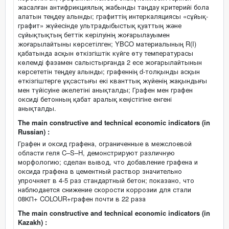
жасалған антифрикциялық жабынды таңдау критерийі бола
алатын теңдеу алынды; графиттің интеркаляциясы «сұйық-
графит» жүйесінде ультрадыбыстық қуаттың және
сұйықтықтың беттік керілуінің жоғарылауымен
жоғарылайтыны көрсетілген; YBCO материалының R(I)
қабатында асқын өткізгіштік күйге өту температурасы
көлемді фазамен салыстырғанда 2 есе жоғарылайтынын
көрсететін теңдеу алынды; графеннің d-толқынды асқын
өткізгіштерге ұқсастығы екі кванттық жүйенің жақындығы
мен түйісуіне әкелетіні анықталды; Графен мен графен
оксиді бетонның қабат аралық кеңістігіне енгені
анықталды.
The main constructive and technical economic indicators (in
Russian) :
Графен и оксид графена, ограниченные в межслоевой
области геля C–S–H, демонстрируют различную
морфологию; сделан вывод, что добавление графена и
оксида графена в цементный раствор значительно
упрочняет в 4-5 раз стандартный бетон; показано, что
наблюдается снижение скорости коррозии для стали
08КП+ COLOUR+графен почти в 22 раза
The main constructive and technical economic indicators (in
Kazakh) :