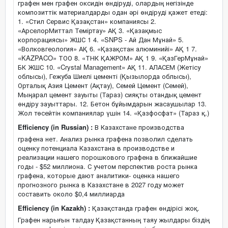
графен мен графен оксидін өндіруді, олардың негізінде
композиттік материалдарды одан әрі өндіруді қажет етеді:
1. «Стил Сервис Қазақстан» компаниясы 2.
«АрселорМиттал Теміртау» АҚ 3. «Қазақмыс
корпорациясы» ЖШС 1 4. «SNPS - Ай Дан Мұнай» 5.
«Волковгеология» АҚ 6. «Қазақстан алюминийі» АҚ 1 7.
«KAZPACO» ТОО 8. «ТНК ҚАЖРОМ» АҚ 1 9. «ҚазГерМұнай»
БК ЖШС 10. «Crystal Management» АҚ 11. АЛАСЕМ (Жетісу
облысы), Гежуба Шиелі цементі (Қызылорда облысы),
Орталық Азия Цемент (Ақтау), Семей Цемент (Семей),
Мыңарал цемент зауыты (Тараз) сияқты отандық цемент
өндіру зауыттары. 12. Бетон бұйымдарын жасаушылар 13.
Жол төсейтін компаниялар үшін 14. «Қазфосфат» (Тараз қ.)
Efficiency (in Russian) :
В Казахстане производства
графена нет. Анализ рынка графена позволил сделать
оценку потенциала Казахстана в производстве и
реализации нашего порошкового графена в ближайшие
годы - $52 миллиона. С учетом перспектив роста рынка
графена, которые дают аналитики- оценка нашего
прогнозного рынка в Казахстане в 2027 году может
составить около $0,4 миллиарда
Efficiency (in Kazakh) :
Қазақстанда графен өндірісі жоқ.
Графен нарығын талдау Қазақстанның таяу жылдары біздің