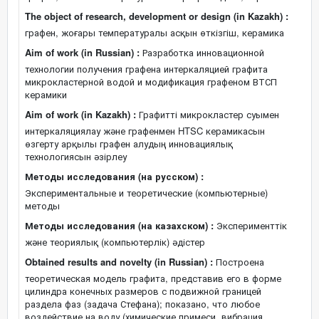
The object of research, development or design (in Kazakh) :
графен, жоғары температуралы асқын өткізгіш, керамика
Aim of work (in Russian) :
Разработка инновационной
технологии получения графена интеркаляцией графита
микрокластерной водой и модификация графеном ВТСП
керамики
Aim of work (in Kazakh) :
Графитті микрокластер суымен
интеркаляциялау және графенмен HTSC керамикасын
өзгерту арқылы графен алудың инновациялық
технологиясын әзірлеу
Методы исследования (на русском) :
Экспериментальные и теоретические (компьютерные)
методы
Методы исследования (на казахском) :
Эксперименттік
және теориялық (компьютерлік) әдістер
Obtained results and novelty (in Russian) :
Построена
теоретическая модель графита, представив его в форме
цилиндра конечных размеров с подвижной границей
раздела фаз (задача Стефана); показано, что любое
воздействие на воду (химические примеси, вибрация,