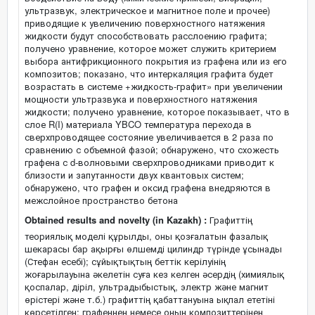
ультразвук, электрическое и магнитное поле и прочее)
приводящие к увеличению поверхностного натяжения
жидкости будут способствовать расслоению графита;
получено уравнение, которое может служить критерием
выбора антифрикционного покрытия из графена или из его
композитов; показано, что интеркаляция графита будет
возрастать в системе +жидкость-графит» при увеличении
мощности ультразвука и поверхностного натяжения
жидкости; получено уравнение, которое показывает, что в
слое R(I) материала YBCO температура перехода в
сверхпроводящее состояние увеличивается в 2 раза по
сравнению с объемной фазой; обнаружено, что схожесть
графена с d-волновыми сверхпроводниками приводит к
близости и запутанности двух квантовых систем;
обнаружено, что графен и оксид графена внедряются в
межслойное пространство бетона
Obtained results and novelty (in Kazakh) :
Графиттің
теориялық моделі құрылды, оны қозғалатын фазалық
шекарасы бар ақырғы өлшемді цилиндр түрінде ұсынады
(Стефан есебі); сұйықтықтың беттік керілуінің
жоғарылауына әкелетін суға кез келген әсердің (химиялық
қоспалар, діріл, ультрадыбыстық, электр және магнит
өрістері және т.б.) графиттің қабаттануына ықпал ететіні
көрсетілген; графеннен немесе оның композиттерінен