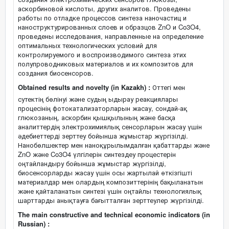
аскорбиновой кислоты, других аналитов. Проведены
работы по отладке процессов синтеза наночастиц и
наноструктурированных слоев и образцов ZnO и Co3O4,
проведены исследования, направленные на определение
оптимальных технологических условий для
контролируемого и воспроизводимого синтеза этих
полупроводниковых материалов и их композитов для
создания биосенсоров.
Obtained results and novelty (in Kazakh) :
Оттегі мен
сутектің бөлінуі және судың ыдырау реакциялары
процесінің фотокатализаторларын жасау, сондай-ақ
глюкозаның, аскорбин қышқылының және басқа
аналиттердің электрохимиялық сенсорларын жасау үшін
әдебиеттерді зерттеу бойынша жұмыстар жүргізілді.
Нанобөлшектер мен наноқұрылымдалған қабаттарды және
ZnO және Co3O4 үлгілерін синтездеу процестерін
оңтайландыру бойынша жұмыстар жүргізілді,
биосенсорларды жасау үшін осы жартылай өткізгішті
материалдар мен олардың композиттерінің бақыланатын
және қайталанатын синтезі үшін оңтайлы технологиялық
шарттарды анықтауға бағытталған зерттеулер жүргізілді.
The main constructive and technical economic indicators (in
Russian) :