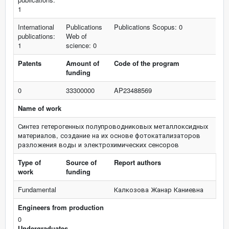
1
International
Publications
Publications Scopus: 0
publications:
Web of
1
science: 0
Patents
Amount of
Code of the program
funding
0
33300000
AP23488569
Name of work
Синтез гетерогенных полупроводниковых металлоксидных
материалов, создание на их основе фотокатализаторов
разложения воды и электрохимических сенсоров
Type of
Source of
Report authors
work
funding
Fundamental
Калкозова Жанар Каниевна
Engineers from production
0
Undergraduates