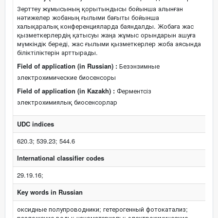
Зерттеу жұмысының қорытындысы бойынша алынған
нәтижелер жобаның ғылыми бағыты бойынша
халықаралық конференцияларда баяндалды. Жобаға жас
қызметкерлердің қатысуы жаңа жұмыс орындарын ашуға
мүмкіндік береді, жас ғылыми қызметкерлер жоба аясында
біліктіліктерін арттырады.
Field of application (in Russian) :
Безэнзимные
электрохимические биосенсоры
Field of application (in Kazakh) :
Ферментсіз
электрохимиялық биосенсорлар
UDC indices
620.3; 539.23; 544.6
International classifier codes
29.19.16;
Key words in Russian
оксидные полупроводники; гетерогенный фотокатализ;
разложение воды; наноматериалы; электрохимические