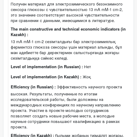
Получен материал для электрохимического безэнзимного
сенсора глюкозы с чувствительностью 13 mA mM-1 cm-2,
это значение соответствует высокой чувствительности
при сравнении с данными, имеющимися в литературе.
The main constructive and technical economic indicators (in
Kazakh) :
13 mA mM-1 cm-2 сезімталдығы бар электрохимиялық
ферментсіз глюкоза сенсоры үшін материал алынды, бұл
мән әдебиетте бар деректермен салыстырғанда жоғары
сезімталдыққа сәйкес келеді.
Level of implementation (in Russian) :
Нет
Level of implementation (in Kazakh) :
Жоқ
Efficiency (in Russian) :
Эффективность научного проекта
высокая. Результаты, полученные по итогам
исследовательской работы, были доложены на
международных конференциях по научному направлению
проекта. Участие в проекте молодых сотрудников
позволяет создать новые рабочие места, а молодые
научные сотрудники повышают квалификацию в рамках
проекта.
Efficiency (in Kazakh) :
Ғылыми жобаның тиімділігі жоғары.