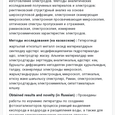
изготовление электродов. Методы аналитических
исследований полученных материалов и электродов:
рентгеновский структурный анализ на основе
широкоугловой дифракции, электронная сканирующая
микроскопия, электронная просвечивающая микроскопия,
оптические спектры пропускания и отражения,
рамановская, спектроскопия, измерение
электрохимических характеристик электродов.
Методы исследования (на казахском) :
Гетерогенді
жартылай өткізгішті металл оксиді материалдарын
синтездеу әдістері: модификацияланған гидротермалды
әдіс, электродтар жасау. Алынған материалдар мен
электродтарды зерттеудің аналитикалық әдістері: кең
бұрышты дифракцияға негізделген рентгендік құрылымдық
талдау, сканерлеуші электронды микроскоп,
жарықтандырушы электрондық микроскоп, оптикалық
өткізу және шағылысу спектрлері, Раман, спектроскопия,
электродтардың электрохимиялық сипаттамаларын
өлшеу.
Obtained results and novelty (in Russian) :
Проведены
работы по изучению литературы по созданию
фотокатализаторов процесса реакций выделения
кислорода и водорода и расщепления воды, а также для
создания электрохимических сенсоров глюкозы,