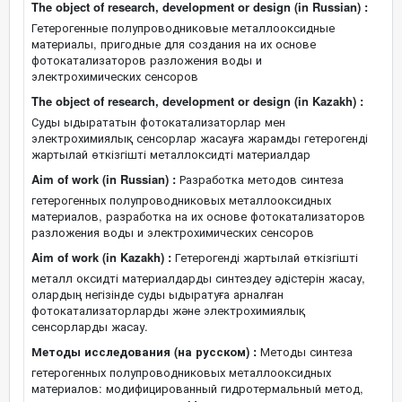
The object of research, development or design (in Russian) :
Гетерогенные полупроводниковые металлооксидные
материалы, пригодные для создания на их основе
фотокатализаторов разложения воды и
электрохимических сенсоров
The object of research, development or design (in Kazakh) :
Суды ыдырататын фотокатализаторлар мен
электрохимиялық сенсорлар жасауға жарамды гетерогенді
жартылай өткізгішті металлоксидті материалдар
Aim of work (in Russian) :
Разработка методов синтеза
гетерогенных полупроводниковых металлооксидных
материалов, разработка на их основе фотокатализаторов
разложения воды и электрохимических сенсоров
Aim of work (in Kazakh) :
Гетерогенді жартылай өткізгішті
металл оксидті материалдарды синтездеу әдістерін жасау,
олардың негізінде суды ыдыратуға арналған
фотокатализаторларды және электрохимиялық
сенсорларды жасау.
Методы исследования (на русском) :
Методы синтеза
гетерогенных полупроводниковых металлооксидных
материалов: модифицированный гидротермальный метод,