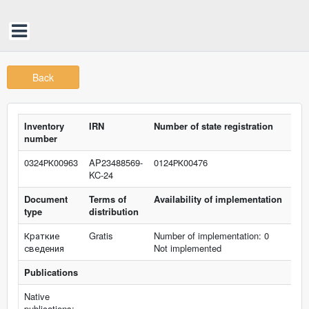
Back
Inventory
IRN
Number of state registration
number
0324РК00963
AP23488569-
0124РК00476
KC-24
Document
Terms of
Availability of implementation
type
distribution
Краткие
Gratis
Number of implementation: 0
сведения
Not implemented
Publications
Native
publications: