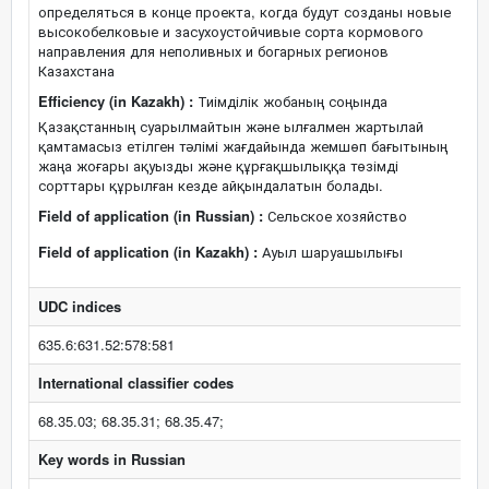
определяться в конце проекта, когда будут созданы новые
высокобелковые и засухоустойчивые сорта кормового
направления для неполивных и богарных регионов
Казахстана
Efficiency (in Kazakh) :
Тиімділік жобаның соңында
Қазақстанның суарылмайтын және ылғалмен жартылай
қамтамасыз етілген тәлімі жағдайында жемшөп бағытының
жаңа жоғары ақуызды және құрғақшылыққа төзімді
сорттары құрылған кезде айқындалатын болады.
Field of application (in Russian) :
Сельское хозяйство
Field of application (in Kazakh) :
Ауыл шаруашылығы
UDC indices
635.6:631.52:578:581
International classifier codes
68.35.03; 68.35.31; 68.35.47;
Key words in Russian