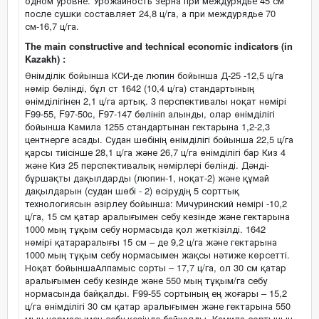
одном уровне. Урожайность зерна при междурядье 45 см
после сушки составляет 24,8 ц/га, а при междурядье 70
см-16,7 ц/га.
The main constructive and technical economic indicators (in
Kazakh) :
Өнімділік бойынша КСИ-де люпин бойынша Д-25 -12,5 ц/га
нөмір бөлінді, бұл ст 1642 (10,4 ц/га) стандартының
өнімділігінен 2,1 ц/га артық. 3 перспективалы ноқат нөмірі
F99-55, F97-50c, F97-147 бөлініп алынды, олар өнімділігі
бойынша Камила 1255 стандартынан гектарына 1,2-2,3
центнерге асады. Судан шөбінің өнімділігі бойынша 22,5 ц/га
қарсы тиісінше 28,1 ц/га және 26,7 ц/га өнімділігі бар Киз 4
және Киз 25 перспективалық нөмірлері бөлінді. Дәнді-
бұршақты дақылдарды (люпин-1, ноқат-2) және құмай
дақылдарын (судан шөбі - 2) өсірудің 5 сорттық
технологиясын әзірлеу бойынша: Мичуринский нөмірі -10,2
ц/га, 15 см қатар аралығымен себу кезінде және гектарына
1000 мың тұқым себу нормасыда қол жеткізілді. 1642
нөмірі қатараралығы 15 см – де 9,2 ц/га және гектарына
1000 мың тұқым себу нормасымен жақсы нәтиже көрсетті.
Ноқат бойыншаАлпамыс сорты – 17,7 ц/га, ол 30 см қатар
аралығымен себу кезінде және 550 мың тұқым/га себу
нормасында байқалды. F99-55 сортының ең жоғары – 15,2
ц/га өнімділігі 30 см қатар аралығымен және гектарына 550
мың нормасымен себу кезінде байқалды. Камила сортының