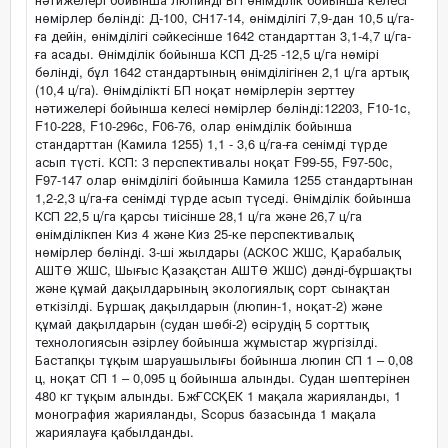
нөмірлер бөлінді: Д-100, СН17-14, өнімділігі 7,9-дан 10,5 ц/га-
ға дейін, өнімділігі сәйкесінше 1642 стандарттан 3,1-4,7 ц/га-
ға асады. Өнімділік бойынша КСП Д-25 -12,5 ц/га нөмірі
бөлінді, бұл 1642 стандартының өнімділігінен 2,1 ц/га артық
(10,4 ц/га). Өнімділікті БП ноқат нөмірлерін зерттеу
нәтижелері бойынша келесі нөмірлер бөлінді:12203, F10-1c,
F10-228, F10-296c, F06-76, олар өнімділік бойынша
стандарттан (Камила 1255) 1,1 - 3,6 ц/га-ға сенімді түрде
асып түсті. КСП: 3 перспективалы ноқат F99-55, F97-50c,
F97-147 олар өнімділігі бойынша Камила 1255 стандартынан
1,2-2,3 ц/га-ға сенімді түрде асып түседі. Өнімділік бойынша
КСП 22,5 ц/га қарсы тиісінше 28,1 ц/га және 26,7 ц/га
өнімділікпен Киз 4 және Киз 25-ке перспективалық
нөмірлер бөлінді. 3-ші жылдары (АСКОС ЖШС, Қарабалық
АШТӨ ЖШС, Шығыс Қазақстан АШТӨ ЖШС) дәнді-бұршақты
және құмай дақылдарының экологиялық сорт сынақтан
өткізілді. Бұршақ дақылдарын (люпин-1, ноқат-2) және
құмай дақылдарын (судан шөбі-2) өсірудің 5 сорттық
технологиясын әзірлеу бойынша жұмыстар жүргізілді.
Бастапқы тұқым шаруашылығы бойынша люпин СП 1 – 0,08
ц, ноқат СП 1 – 0,095 ц бойынша алынды. Судан шөптерінен
480 кг тұқым алынды. БжҒССҚЕК 1 мақала жарияланды, 1
монография жарияланды, Scopus базасында 1 мақала
жариялауға қабылданды.