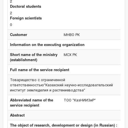
2
Doctoral students
2
Foreign scientists
0
Customer
МНВО РК
Information on the executing organization
Short name of the ministry
МСХ РК
(establishment)
Full name of the service recipient
Товарищество с ограниченной
ответственностью"Казахский научно-исследовательский
институт земледелия и растениеводства"
Abbreviated name of the
ТОО "КазНИИЗиР"
service recipient
Abstract
The object of research, development or design (in Russian) :