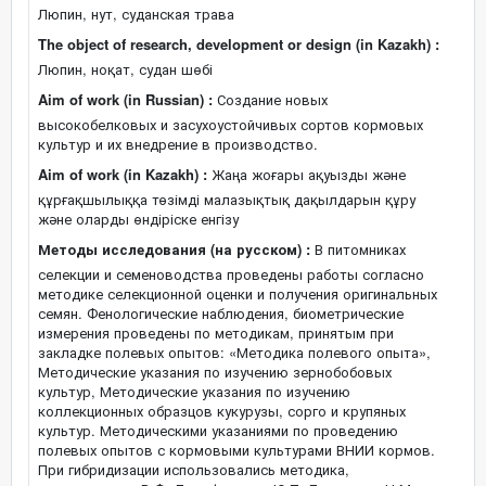
Люпин, нут, суданская трава
The object of research, development or design (in Kazakh) :
Люпин, ноқат, судан шөбі
Aim of work (in Russian) :
Создание новых
высокобелковых и засухоустойчивых сортов кормовых
культур и их внедрение в производство.
Aim of work (in Kazakh) :
Жаңа жоғары ақуызды және
құрғақшылыққа төзімді малазықтық дақылдарын құру
және оларды өндіріске енгізу
Методы исследования (на русском) :
В питомниках
селекции и семеноводства проведены работы согласно
методике селекционной оценки и получения оригинальных
семян. Фенологические наблюдения, биометрические
измерения проведены по методикам, принятым при
закладке полевых опытов: «Методика полевого опыта»,
Методические указания по изучению зернобобовых
культур, Методические указания по изучению
коллекционных образцов кукурузы, сорго и крупяных
культур. Методическими указаниями по проведению
полевых опытов с кормовыми культурами ВНИИ кормов.
При гибридизации использовались методика,