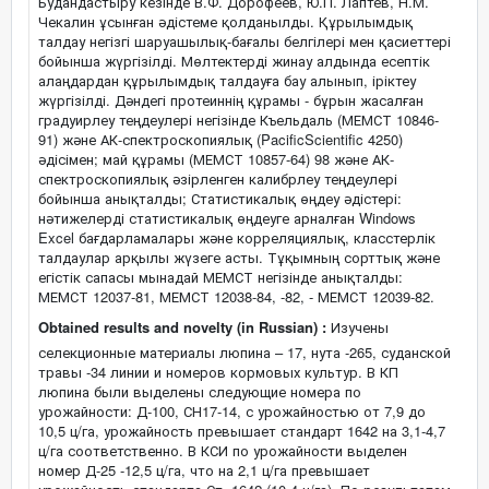
Будандастыру кезінде В.Ф. Дорофеев, Ю.П. Лаптев, Н.М.
Чекалин ұсынған әдістеме қолданылды. Құрылымдық
талдау негізгі шаруашылық-бағалы белгілері мен қасиеттері
бойынша жүргізілді. Мөлтектерді жинау алдында есептік
алаңдардан құрылымдық талдауға бау алынып, іріктеу
жүргізілді. Дәндегі протеиннің құрамы - бұрын жасалған
градуирлеу теңдеулері негізінде Къельдаль (МЕМСТ 10846-
91) және АК-спектроскопиялық (PacificScientific 4250)
әдісімен; май құрамы (МЕМСТ 10857-64) 98 және АК-
спектроскопиялық әзірленген калибрлеу теңдеулері
бойынша анықталды; Статистикалық өңдеу әдістері:
нәтижелерді статистикалық өңдеуге арналған Windows
Excel бағдарламалары және корреляциялық, класстерлік
талдаулар арқылы жүзеге асты. Тұқымның сорттық және
егістік сапасы мынадай МЕМСТ негізінде анықталды:
МЕМСТ 12037-81, МЕМСТ 12038-84, -82, - МЕМСТ 12039-82.
Obtained results and novelty (in Russian) :
Изучены
селекционные материалы люпина – 17, нута -265, суданской
травы -34 линии и номеров кормовых культур. В КП
люпина были выделены следующие номера по
урожайности: Д-100, СН17-14, с урожайностью от 7,9 до
10,5 ц/га, урожайность превышает стандарт 1642 на 3,1-4,7
ц/га соответственно. В КСИ по урожайности выделен
номер Д-25 -12,5 ц/га, что на 2,1 ц/га превышает