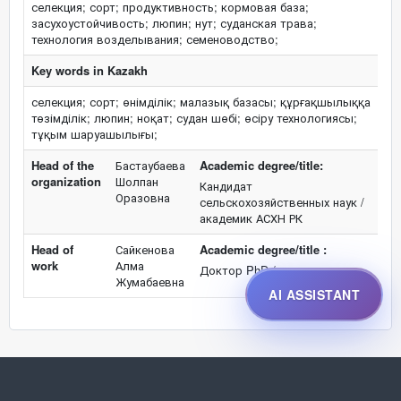
селекция; сорт; продуктивность; кормовая база;
засухоустойчивость; люпин; нут; суданская трава;
технология возделывания; семеноводство;
Key words in Kazakh
селекция; сорт; өнімділік; малазық базасы; құрғақшылыққа
төзімділік; люпин; ноқат; судан шөбі; өсіру технологиясы;
тұқым шаруашылығы;
Head of the
Бастаубаева
Academic degree/title:
organization
Шолпан
Кандидат
Оразовна
сельскохозяйственных наук /
академик АСХН РК
Head of
Сайкенова
Academic degree/title :
work
Алма
Доктор PhD / нет
Жумабаевна
AI ASSISTANT