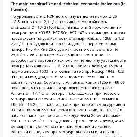
The main constructive and technical economic indicators (in
Russian) :
По урожайности в КСИ по люпину выделен номер Д-25
-12,5 ц/га, что на 2,1 ц/га превышает урожайность
стандарта Ст 1642 (10,4 ц/га). Выделены 3 перспективных
номеров нута F99-55, F97-50c, F97-147 которые достоверно
превосходят по урожайности стандарт Камила 1255 на 1,2-
2,3 ц/га. По суданской траве выделены перспективные
номера Киз 4 и Киз 25 с урожайностью соответственно
28,1ц/га и 26,7 ц/га против 22,5 ц/га на контроле. По
разработке 5 сортовых технологий по люпину урожайность
номера Мичуринский — 10,2 ц/га, при междурядье 15 см и
норме высева 1000 тыс. семян на гектар. Номер 1642 - 9,2
ц/га, при междурядье 15 см и норме высева 1000 тыс.
семян на гектар. Сорта нута Алпамыс, Камила1255 и F99-55
показало, что наивысшая урожайность показал сорт
Алпамыс – 17,7 ц/га, которая наблюдалась при посеве с
междурядьем 30 см и нормой высева 550 тыс. семян/га.
F99-55 – 15,2 ц/га, наблюдалась при посеве с междурядьем
30 см и нормой 550 тыс. семян/га. Сорт Камила – 13,7 ц/га,
наблюдалась при посеве с междурядьем 30 см и нормой
550 тыс. семян/га. По суданской траве при междурядье 45
см сырая и сухая масса стеблей, метелок и листьев
растений выше, чем при междурядье 70 см или почти на