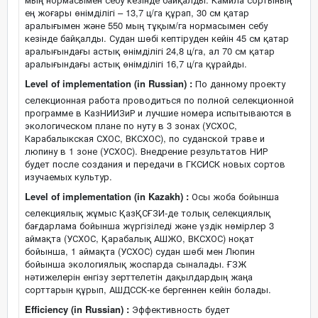
ең жоғары өнімділігі – 13,7 ц/га құрап, 30 см қатар
аралығымен және 550 мың тұқым/га нормасымен себу
кезінде байқалды. Судан шөбі кептіруден кейін 45 см қатар
аралығындағы астық өнімділігі 24,8 ц/га, ал 70 см қатар
аралығындағы астық өнімділігі 16,7 ц/га құрайды.
Level of implementation (in Russian) :
По данному проекту
селекционная работа проводиться по полной селекционной
программе в КазНИИЗиР и лучшие номера испытываются в
экологическом плане по нуту в 3 зонах (УСХОС,
Карабалыкская СХОС, ВКСХОС), по суданской траве и
люпину в 1 зоне (УСХОС). Внедрение результатов НИР
будет после создания и передачи в ГКСИСК новых сортов
изучаемых культур.
Level of implementation (in Kazakh) :
Осы жоба бойынша
селекциялық жұмыс ҚазҚСҒЗИ-де толық селекциялық
бағдарлама бойынша жүргізіледі және үздік нөмірлер 3
аймақта (УСХОС, Қарабалық АШЖО, ВКСХОС) ноқат
бойынша, 1 аймақта (УСХОС) судан шөбі мен Люпин
бойынша экологиялық жоспарда сыналады. ҒЗЖ
нәтижелерін енгізу зерттелетін дақылдардың жаңа
сорттарын құрып, АШДССК-ке бергеннен кейін болады.
Efficiency (in Russian) :
Эффективность будет