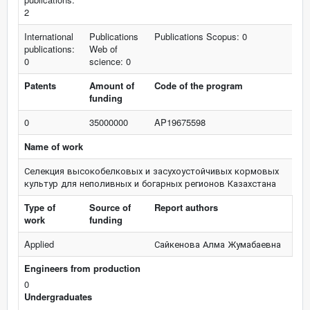
2
International
Publications
Publications Scopus: 0
publications:
Web of
0
science: 0
Patents
Amount of
Code of the program
funding
0
35000000
AP19675598
Name of work
Селекция высокобелковых и засухоустойчивых кормовых
культур для неполивных и богарных регионов Казахстана
Type of
Source of
Report authors
work
funding
Applied
Сайкенова Алма Жумабаевна
Engineers from production
0
Undergraduates