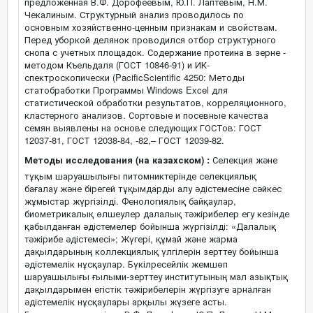
предложенная В.Ф. Дорофеевым, Ю.П. Лаптевым, Н.М.
Чекалиным. Структурный анализ проводилось по
основным хозяйственно-ценным признакам и свойствам.
Перед уборкой делянок проводился отбор структурного
снопа с учетных площадок. Содержание протеина в зерне -
методом Къельдаля (ГОСТ 10846-91) и ИК-
спектроскопически (PacificScientific 4250: Методы
статобработки Программы Windows Excel для
статистической обработки результатов, корреляционного,
кластерного анализов. Сортовые и посевные качества
семян выявлены на основе следующих ГОСТов: ГОСТ
12037-81, ГОСТ 12038-84, -82,– ГОСТ 12039-82.
Методы исследования (на казахском) :
Селекция және
тұқым шаруашылығы питомниктерінде селекциялық
бағалау және бірегей тұқымдарды алу әдістемесіне сәйкес
жұмыстар жүргізілді. Фенологиялық байқаулар,
биометрикалық өлшеулер далалық тәжірибелер егу кезінде
қабылданған әдістемелер бойынша жүргізілді: «Далалық
тәжірибе әдістемесі»; Жүгері, құмай және жарма
дақылдарының коллекциялық үлгілерін зерттеу бойынша
әдістемелік нұсқаулар. Бүкілресейлік жемшөп
шаруашылығы ғылыми-зерттеу институтының мал азықтық
дақылдарымен егістік тәжірибелерін жүргізуге арналған
әдістемелік нұсқаулары арқылы жүзеге асты.