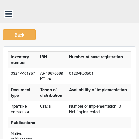
Back
Inventory
IRN
Number of state registration
number
0324РК01357
AP19675598-
0123РК00504
KC-24
Document
Terms of
Availability of implementation
type
distribution
Краткие
Gratis
Number of implementation: 0
сведения
Not implemented
Publications
Native
publications: