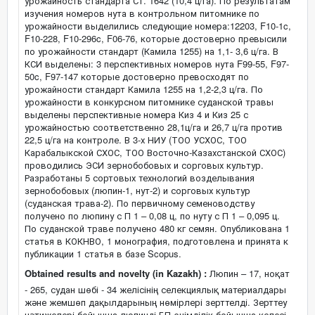
урожайность стандарта Ст. 1642 (10,4 ц/га). По результатам
изучения номеров нута в контрольном питомнике по
урожайности выделились следующие номера:12203, F10-1c,
F10-228, F10-296c, F06-76, которые достоверно превысили
по урожайности стандарт (Камила 1255) на 1,1- 3,6 ц/га. В
КСИ выделены: 3 перспективных номеров нута F99-55, F97-
50c, F97-147 которые достоверно превосходят по
урожайности стандарт Камила 1255 на 1,2-2,3 ц/га. По
урожайности в конкурсном питомнике суданской травы
выделены перспективные номера Киз 4 и Киз 25 с
урожайностью соответственно 28,1ц/га и 26,7 ц/га против
22,5 ц/га на контроле. В 3-х НИУ (ТОО УСХОС, ТОО
Карабалыкской СХОС, ТОО Восточно-Казахстанской СХОС)
проводились ЭСИ зернобобовых и сорговых культур.
Разработаны 5 сортовых технологий возделывания
зернобобовых (люпин-1, нут-2) и сорговых культур
(суданская трава-2). По первичному семеноводству
получено по люпину с П 1 – 0,08 ц, по нуту с П 1 – 0,095 ц.
По суданской траве получено 480 кг семян. Опубликована 1
статья в КОКНВО, 1 монография, подготовлена и принята к
публикации 1 статья в базе Scopus.
Obtained results and novelty (in Kazakh) :
Люпин – 17, ноқат
- 265, судан шөбі - 34 желісінің селекциялық материалдары
және жемшөп дақылдарының нөмірлері зерттелді. Зерттеу
нәтижелері бойынша люпинді БП өнімділік бойынша келесі