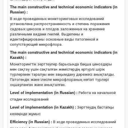
The main constructive and technical economic indicators (in
Russian) :
В ходе проведенных мониторинговых исследований
установлена распространенность и степень поражения
садовых ценозов и плодов заложенных на хранение
различными видами гнилей. Выделены и
идентифицированы основные виды патогенной и
сопутствующей микрофлора.
The main constructive and technical economic indicators (in
Kazakh) :
Мониторингтік зерттеулер барысында бақша ценоздары
мен сақтау үшін сақталған жемістердің әртүрлі шірік
түрлерімен таралуы мен зақымдану дәрежесі анықталды.
Патогендік және ілеспе микрофлораның негізгі түрлері
оқшауланған және анықталған.
Level of implementation (in Russian) :
Работа на начальной
стадии исследований
Level of implementation (in Kazakh) :
Зерттеудің бастапқы
кезеңінде жұмыс
Efficiency (in Russian) :
В ходе проведенных исследований