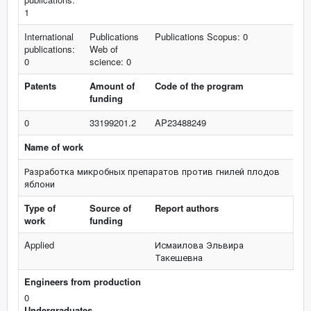
1
International
Publications
Publications Scopus: 0
publications:
Web of
0
science: 0
Patents
Amount of
Code of the program
funding
0
33199201.2
AP23488249
Name of work
Разработка микробных препаратов против гнилей плодов
яблони
Type of
Source of
Report authors
work
funding
Applied
Исмаилова Эльвира
Такешевна
Engineers from production
0
Undergraduates