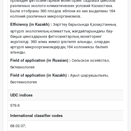
проведен фитосанитарный мониторинг садовых ценозов
различных эколого-климатических условий Казахстана.
Были отобраны 360 плодов яблони из них выделены 164
колоний различных микроорганизмов.
Efficiency (in Kazakh) :
Зерттеу барысында Қазақстанның
әртүрлі экологиялық-климаттық жағдайларындағы бау-
бақша ценоздарына фитосанитарлық мониторинг
жүргізілді. 360 алма жемісі іріктеліп алынды, олардан
әртүрлі микроорганизмдердің 164 колониясы бөлініп
алынды.
Field of application (in Russian) :
Сельское хозяйство,
битехнология
Field of application (in Kazakh) :
Ауыл шаруашылығы,
биотехнология
UDC indices
579.6
International classifier codes
68.03.07;