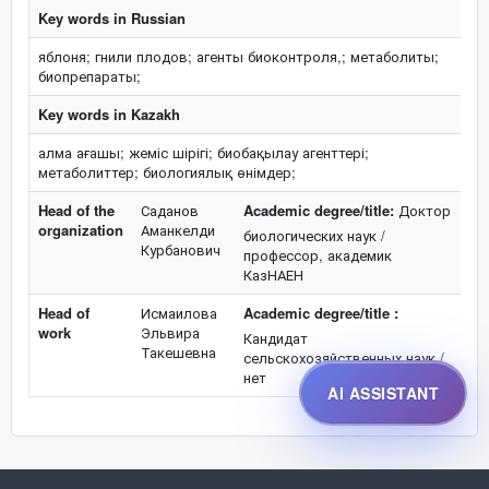
Key words in Russian
яблоня; гнили плодов; агенты биоконтроля,; метаболиты;
биопрепараты;
Key words in Kazakh
алма ағашы; жеміс шірігі; биобақылау агенттері;
метаболиттер; биологиялық өнімдер;
Head of the
Саданов
Academic degree/title:
Доктор
organization
Аманкелди
биологических наук /
Курбанович
профессор, академик
КазНАЕН
Head of
Исмаилова
Academic degree/title :
work
Эльвира
Кандидат
Такешевна
сельскохозяйственных наук /
нет
AI ASSISTANT