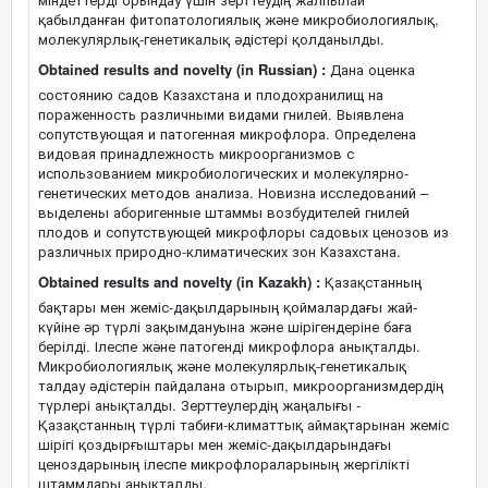
қабылданған фитопатологиялық және микробиологиялық,
молекулярлық-генетикалық әдістері қолданылды.
Obtained results and novelty (in Russian) :
Дана оценка
состоянию садов Казахстана и плодохранилищ на
пораженность различными видами гнилей. Выявлена
сопутствующая и патогенная микрофлора. Определена
видовая принадлежность микроорганизмов с
использованием микробиологических и молекулярно-
генетических методов анализа. Новизна исследований –
выделены аборигенные штаммы возбудителей гнилей
плодов и сопутствующей микрофлоры садовых ценозов из
различных природно-климатических зон Казахстана.
Obtained results and novelty (in Kazakh) :
Қазақстанның
бақтары мен жеміс-дақылдарының қоймалардағы жай-
күйіне әр түрлі зақымдануына және шірігендеріне баға
берілді. Ілеспе және патогенді микрофлора анықталды.
Микробиологиялық және молекулярлық-генетикалық
талдау әдістерін пайдалана отырып, микроорганизмдердің
түрлері анықталды. Зерттеулердің жаңалығы -
Қазақстанның түрлі табиғи-климаттық аймақтарынан жеміс
шірігі қоздырғыштары мен жеміс-дақылдарындағы
ценоздарының ілеспе микрофлораларының жергілікті
штаммдары анықталды.