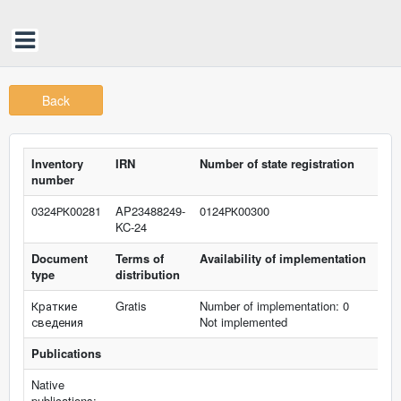
Back
Inventory
IRN
Number of state registration
number
0324РК00281
AP23488249-
0124РК00300
KC-24
Document
Terms of
Availability of implementation
type
distribution
Краткие
Gratis
Number of implementation: 0
сведения
Not implemented
Publications
Native
publications: