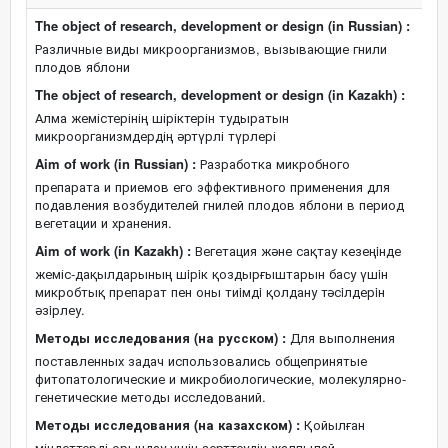
The object of research, development or design (in Russian) :
Различные виды микроорганизмов, вызывающие гнили
плодов яблони
The object of research, development or design (in Kazakh) :
Алма жемістерінің шіріктерін тудыратын
микроорганизмдердің әртүрлі түрлері
Aim of work (in Russian) :
Разработка микробного
препарата и приемов его эффективного применения для
подавления возбудителей гнилей плодов яблони в период
вегетации и хранения.
Aim of work (in Kazakh) :
Вегетация және сақтау кезеңiнде
жеміс-дақылдарының шiрiк қоздырғыштарын басу үшiн
микробтық препарат пен оны тиiмдi қолдану тәсiлдерiн
әзiрлеу.
Методы исследования (на русском) :
Для выполнения
поставленных задач использовались общепринятые
фитопатологические и микробиологические, молекулярно-
генетические методы исследований.
Методы исследования (на казахском) :
Қойылған
міндеттерді орындау үшін зерттеудің жалпылай