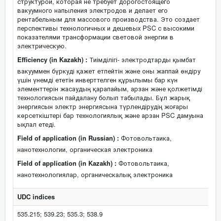
структурой, которая не требует дорогостоящего
вакуумного напыления электродов и делает его
рентабельным для массового производства. Это создает
перспективы технологичных и дешевых PSC с высокими
показателями трансформации световой энергии в
электрическую.
Efficiency (in Kazakh) :
Тиімділігі- электродтарды қымбат
вакууммен бүркуді қажет етпейтін және оны жаппай өндіру
үшін үнемді ететін инверттелген құрылымы бар күн
элементтерін жасаудың қарапайым, арзан және қолжетімді
технологиясын пайдалану болып табылады. Бұл жарық
энергиясын электр энергиясына түрлендірудің жоғары
көрсеткіштері бар технологиялық және арзан PSC дамуына
ықпал етеді.
Field of application (in Russian) :
Фотовольтаика,
нанотехнологии, органическая электроника
Field of application (in Kazakh) :
Фотовольтаика,
нанотехнологиялар, органическалық электроника
UDC indices
535.215; 539.23; 535.3; 538.9