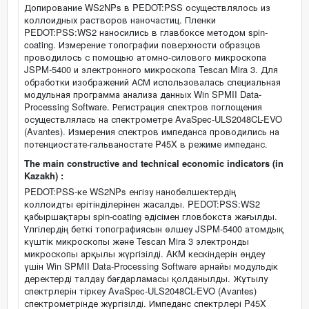
Допирование WS2NPs в PEDOT:PSS осуществлялось из
коллоидных растворов наночастиц. Пленки
PEDOT:PSS:WS2 наносились в главбоксе методом spin-
coating. Измерение топографии поверхности образцов
проводилось с помощью атомно-силового микроскопа
JSPM-5400 и электронного микроскопа Tescan Mira 3. Для
обработки изображений АСМ использовалась специальная
модульная программа анализа данных Win SPMII Data-
Processing Software. Регистрация спектров поглощения
осуществлялась на спектрометре AvaSpec-ULS2048CL-EVO
(Avantes). Измерения спектров импеданса проводились на
потенциостате-гальваностате P45X в режиме импеданс.
The main constructive and technical economic indicators (in
Kazakh) :
PEDOT:PSS-ке WS2NPs енгізу нанобөлшектердің
коллоидты ерітінділерінен жасалды. PEDOT:PSS:WS2
қабыршақтары spin-coating әдісімен гловбокста жағылды.
Үлгілердің беткі топографиясын өлшеу JSPM-5400 атомдық
күштік микроскопы және Tescan Mira 3 электронды
микроскопы арқылы жүргізілді. AКM кескіндерін өңдеу
үшін Win SPMII Data-Processing Software арнайы модульдік
деректерді талдау бағдарламасы қолданылды. Жұтылу
спектрлерін тіркеу AvaSpec-ULS2048CL-EVO (Avantes)
спектрометрінде жүргізілді. Импеданс спектрлері P45X