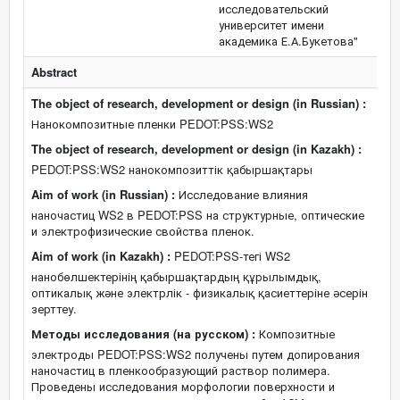
исследовательский
университет имени
академика Е.А.Букетова"
Abstract
The object of research, development or design (in Russian) :
Нанокомпозитные пленки PEDOT:PSS:WS2
The object of research, development or design (in Kazakh) :
PEDOT:PSS:WS2 нанокомпозиттік қабыршақтары
Aim of work (in Russian) :
Исследование влияния
наночастиц WS2 в PEDOT:PSS на структурные, оптические
и электрофизические свойства пленок.
Aim of work (in Kazakh) :
PEDOT:PSS-тегі WS2
нанобөлшектерінің қабыршақтардың құрылымдық,
оптикалық және электрлік - физикалық қасиеттеріне әсерін
зерттеу.
Методы исследования (на русском) :
Композитные
электроды PEDOT:PSS:WS2 получены путем допирования
наночастиц в пленкообразующий раствор полимера.
Проведены исследования морфологии поверхности и