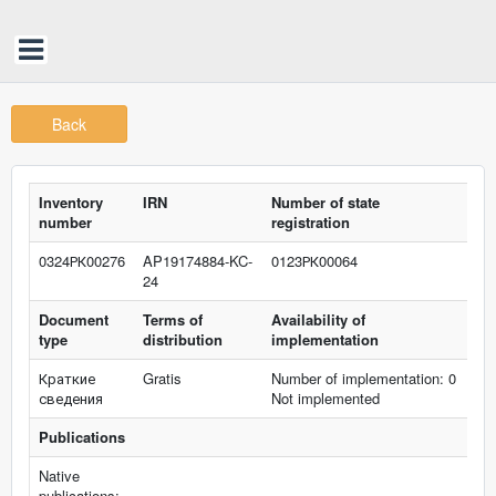
Back
Inventory
IRN
Number of state
number
registration
0324РК00276
AP19174884-KC-
0123РК00064
24
Document
Terms of
Availability of
type
distribution
implementation
Краткие
Gratis
Number of implementation: 0
сведения
Not implemented
Publications
Native
publications: