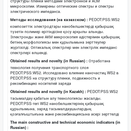
структуры пленки методами электронной и АСМ
микроскопии. Измерены оптические спектры и спектры
электрического импеданса.
Методы исследования (на казахском) :
PEDOT:PSS:WS2
композиттік электродтары нанобөлшектерді қабыршақ
түзетін полимер ерітіндісіне қосу арқылы алынды.
Электронды және АКМ микроскопия әдістерімен қабыршақ
бетінің морфологиясы мен құрылымына зерттеулер
жүргізілді. Оптикалық спектрлер мен электрлік импеданс
спектрлері өлшенді.
Obtained results and novelty (in Russian) :
Отработана
технология получения транспортного слоя
PEDOT:PSS:WS2. Исследовано влияние наночастиц WS2 в
PEDOT:PSS на структуру пленки, подвижность и
рекомбинацию носителей заряда
Obtained results and novelty (in Kazakh) :
PEDOT:PSS:WS2
тасымалдау қабатын алу технологиясы жасалды.
PEDOT:PSS-тегі WS2 нанобөлшектерінің қабыршақ
құрылымына, заряд тасымалдаушылардың
қозғалғыштығына және рекомбинациясына әсері зерттелді
The main constructive and technical economic indicators (in
Russian) :