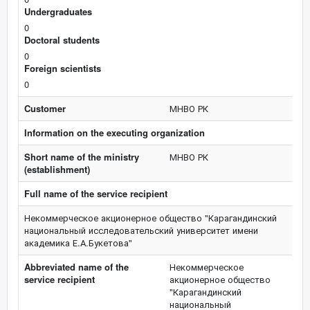
Undergraduates
0
Doctoral students
0
Foreign scientists
0
Customer
МНВО РК
Information on the executing organization
Short name of the ministry
МНВО РК
(establishment)
Full name of the service recipient
Некоммерческое акционерное общество "Карагандинский
национальный исследовательский университет имени
академика Е.А.Букетова"
Abbreviated name of the
Некоммерческое
service recipient
акционерное общество
"Карагандинский
национальный