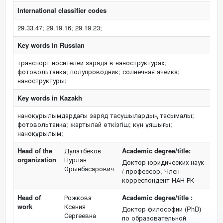
International classifier codes
29.33.47; 29.19.16; 29.19.23;
Key words in Russian
транспорт носителей заряда в наноструктурах;
фотовольтаика; полупроводник; солнечная ячейка;
наноструктуры;
Key words in Kazakh
наноқұрылымдардағы заряд тасушылардың тасымалы;
фотовольтаика; жартылай өткізгіш; күн ұяшығы;
наноқұрылым;
Head of the
Дулатбеков
Academic degree/title:
organization
Нурлан
Доктор юридических наук
Орынбасарович
/ профессор, Член-
корреспондент НАН РК
Head of
Рожкова
Academic degree/title :
work
Ксения
Доктор философии (PhD)
Сергеевна
по образовательной