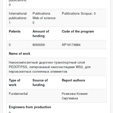
0
International
Publications
Publications Scopus: 0
publications:
Web of science:
1
0
Patents
Amount of
Code of the program
funding
0
8000000
AP19174884
Name of work
Нанокомпозитный дырочно-транспортный слой
PEDOT:PSS, легированый наночастицами WS2, для
перовскитных солнечных элементов
Type of
Source of
Report authors
work
funding
Fundamental
Рожкова Ксения
Сергеевна
Engineers from production
0