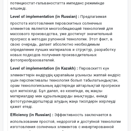
потенциостат-гальваностатта импеданс режимінде
өлшенді.
Level of implementation (in Russian) :
Предлагаемая
простота изготовления перовскитных солнечных
элементов является многообещающей технологией для
массового производства, уже достигнут значительный
прогресс в методах рулонной технологии. Этот факт, в
свою очередь, делает абсолютно необходимым
определение лучших материалов и структур, разработку
новых подходов получения производительных
фотопреобразователей.
Level of implementation (in Kazakh) :
Перовскитті күн
элементтерін өндірудің қарапайым ұсынысы жаппай өндіріс
үшін перспективалы технология болып табылатындықтан,
орам технологиясының әдістерінде айтарлықтай прогреске
қол жеткізілді. Бұл дәлел, өз кезегінде, ең жақсы
материалдар мен құрылымдарды анықтауды, өнімді
фототүрлендіргіштерді алудың жаңа тәсілдерін әзірлеуді
қажет етеді.
Efficiency (in Russian) :
Эффективность заключается в
использовании простой, недорогой и доступной технологии
изготовления солнечных элементов с инвертированной