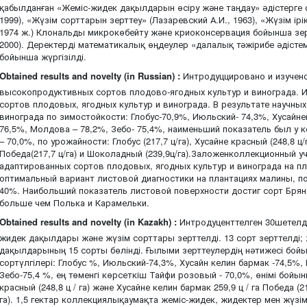
қабылданған «Жеміс-жидек дақылдарын өсіру және таңдау» әдістерге
1999), «Жүзім сорттарын зерттеу» (Лазаревский А.И., 1963), «Жүзім ір
1974 ж.) Клональды микрокөбейту және криоконсервация бойынша зер
2000). Деректерді математикалық өңдеулер «далалық тәжірибе әдістеме
бойынша жүргізілді.
Obtained results and novelty (in Russian) :
Интродуццировано и изучен
высокопродуктивных сортов плодово-ягодных культур и винограда. И
сортов плодовых, ягодных культур и винограда. В результате научн
винограда по зимостойкости: Глобус-70,9%, Июльский- 74,3%, Хусайн
76,5%, Молдова – 78,2%, Зебо- 75,4%, наименьший показатель был у
– 70,0%, по урожайности: Глобус (217,7 ц/га), Хусайне красный (248,8 ц/
Победа(217,7 ц/га) и Шоколадный (239,9ц/га).Заложенколлекционный 
адаптированных сортов плодовых, ягодных культур и винограда на п
оптимальный вариант листовой диагностики на плантациях малины, 
40%. Наибольший показатель листовой поверхности достиг сорт Брянс
больше чем Полька и Карамельки.
Obtained results and novelty (in Kazakh) :
Интродуценттелген 30шетелдік
жидек дақылдары және жүзім сорттары зерттелді. 13 сорт зерттелді;
дақылдарының 15 сорты бөлінді. Ғылыми зерттеулердің нәтижесі бойы
сортүлгілері: Глобус %, Июльский-74,3%, Хусайн келин бармак -74,5%
Зебо-75,4 %, ең төменгі көрсеткіш Тайфи розовый - 70,0%, өнімі бойынша
красный (248,8 ц / га) және Хусайне келин бармак 259,9 ц / га Победа (21
га). 1,5 гектар коллекциялықаумақта жеміс-жидек, жидектер мен жүзі