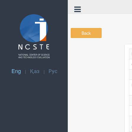
Back
Eng
Қаз
Рус
|
|