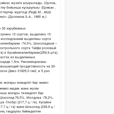
 сәйкес жүзеге асырылады. (Орлов,
іктеу бойынша нұсқаулық» (Ереван ,
ттеулер жүргізді (РидБ.М., АҚШ
сі» (Доспехов Б.А., 1985 ж.)
о 30 зарубежных
зучено 13 сортов; выделено 15
ых исследований выделены сорта
екелинбармак -74,5%, Шоколадный –
 контрольного сорта Тайфи розовый
га) и Хусайнекелинбармак(259,9 ц/га),
участок из выделенных
лощади 1,5га. Рекомендованы
повышающий продуктивность на 30-
кое Диво 31825,0 см2, в 5 раз
 жоғары өнімділігі бар жеміс-
 жеміс-жидек және жүзім
нша жоғары төзімділігі бар
, Шоколад-76,5%, Молдова -78,2%,
 -Глобус (217,7 ц / га), Хусайне
7,7 ц / га) және Шоколад (239,9 ц /
мнің таңдаулы бейімделген