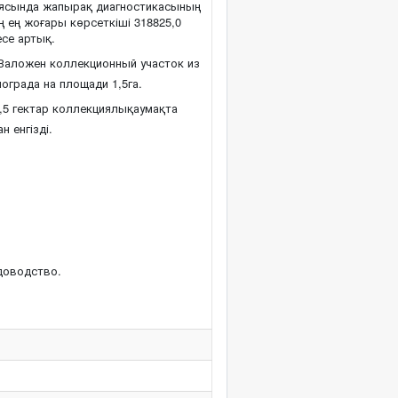
ациясында жапырақ диагностикасының
 ең жоғары көрсеткіші 318825,0
се артық.
Заложен коллекционный участок из
ограда на площади 1,5га.
,5 гектар коллекциялықаумақта
 енгізді.
доводство.