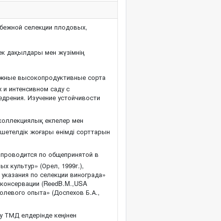
бежной селекции плодовых,
к дақылдары мен жүзімнің
ежные высокопродуктивные сорта
 и интенсивном саду с
едрения. Изучение устойчивости
коллекциялық екпелер мен
 шетелдік жоғары өнімді сорттарын
 проводится по общепринятой в
х культур» (Орел, 1999г.),
 указания по селекции винограда»
консервации (ReedB.M.,USA
олевого опыта» (Доспехов Б.А.,
у ТМД елдерінде кеңінен