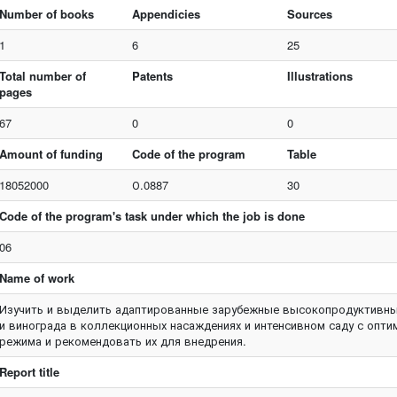
Number of books
Appendicies
Sources
1
6
25
Total number of
Patents
Illustrations
pages
67
0
0
Amount of funding
Code of the program
Table
18052000
О.0887
30
Code of the program's task under which the job is done
06
Name of work
Изучить и выделить адаптированные зарубежные высокопродуктивны
и винограда в коллекционных насаждениях и интенсивном саду с опти
режима и рекомендовать их для внедрения.
Report title