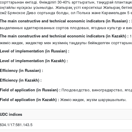
сорттарынан енгізді. Өнімділігі 30-40% арттыратын, таңқұрай плант
оңтайлы нұсқасы ұсынылды. Жапырақ үсті көрсеткіші Жапырақ бетінің
см2 Брянское Диво сортында болды, ол Полька және Карамельден 5 е
The main constructive and technical economic indicators (in Russian) :
выделенных адаптированных сортов плодовых, ягодных культур и вин
The main constructive and technical economic indicators (in Kazakh) :
1
жеміс-жидек, жидектер мен жүзімнің таңдаулы бейімделген сорттарынан
Level of implementation (in Russian) :
Level of implementation (in Kazakh) :
Efficiency (in Russian) :
Efficiency (in Kazakh) :
Field of application (in Russian) :
Плодоводство, виноградарство, яго
Field of application (in Kazakh) :
Жеміс-жидек, жүзім шаруашылығы.
UDC indices
634.1/17:581.143.5