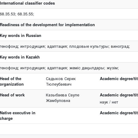
International classifier codes
68.35.53; 68.35.55;
Readiness of the development for implementation
Key words in Russian
генофонд; интродукция; адаптация; плодовые культуры; виноград;
Key words in Kazakh
генофонд; интродукция; адаптация; жеміс дақылдары; жүзім;
Head of the
Садыков Серик
Academic degree/tit
organization
Тюлеубаевич
Head of work
Казыбаева Сауле
Academic degree/titl
Жамбуловна
наук / нет
Native executive in
Academic degree/tit
charge