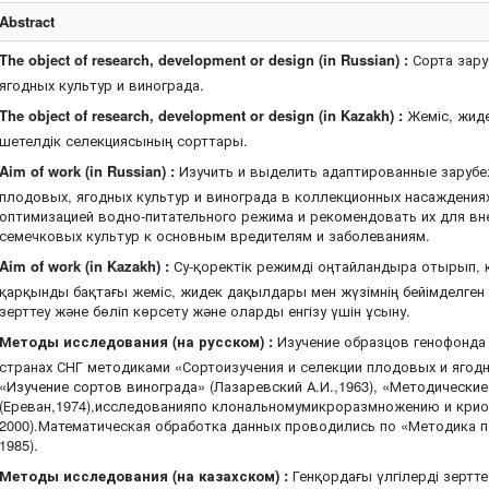
Abstract
The object of research, development or design (in Russian) :
Сорта зару
ягодных культур и винограда.
The object of research, development or design (in Kazakh) :
Жеміс, жиде
шетелдік селекциясының сорттары.
Aim of work (in Russian) :
Изучить и выделить адаптированные заруб
плодовых, ягодных культур и винограда в коллекционных насаждениях
оптимизацией водно-питательного режима и рекомендовать их для вн
семечковых культур к основным вредителям и заболеваниям.
Aim of work (in Kazakh) :
Су-қоректік режимді оңтайландыра отырып, 
қарқынды бақтағы жеміс, жидек дақылдары мен жүзімнің бейімделген
зерттеу және бөліп көрсету және оларды енгізу үшін ұсыну.
Методы исследования (на русском) :
Изучение образцов генофонда
странах СНГ методиками «Сортоизучения и селекции плодовых и ягодны
«Изучение сортов винограда» (Лазаревский А.И.,1963), «Методические
(Ереван,1974),исследованияпо клональномумикроразмножению и крио
2000).Математическая обработка данных проводились по «Методика п
1985).
Методы исследования (на казахском) :
Генқордағы үлгілерді зертте