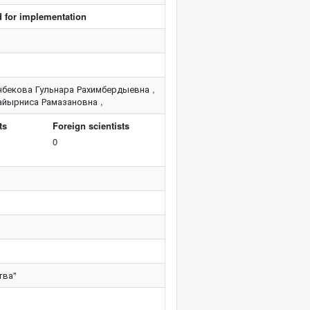
d for implementation
нбекова Гульнара Рахимбердыевна ,
айырниса Рамазановна ,
ts
Foreign scientists
0
тва"