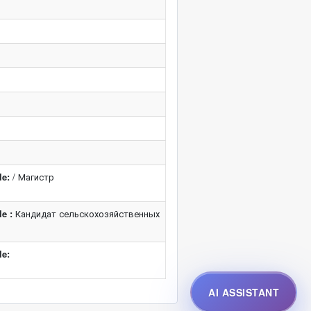
le:
/ Магистр
e :
Кандидат сельскохозяйственных
le:
AI ASSISTANT