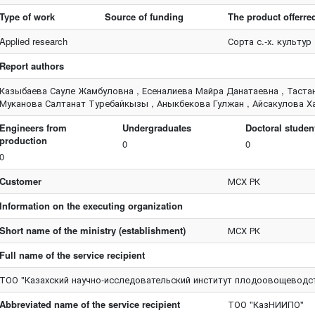
Type of work
Source of funding
The product offerre
Applied research
Сорта с.-х. культур
Report authors
Казыбаева Сауле Жамбуловна , Есеналиева Майра Данатаевна , Таста
Муканова Салтанат Туребайкызы , Аныкбекова Гулжан , Айсакулова Х
Engineers from
Undergraduates
Doctoral studen
production
0
0
0
Customer
МСХ РК
Information on the executing organization
Short name of the ministry (establishment)
МСХ РК
Full name of the service recipient
ТОО "Казахский научно-исследовательский институт плодоовощеводс
Abbreviated name of the service recipient
ТОО "КазНИИПО"