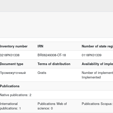
Inventory number
IRN
Number of state regi
0218РК01338
BR06249308-OT-18
0118РК01339
Document type
Terms of distribution
Availability of imp
Промежуточный
Gratis
Number of implement
Implemented
Publications
Native publications: 2
International
Publications Web of
Publications Scopus:
publications: 1
science: 0