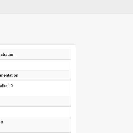
stration
lementation
ation: 0
 0