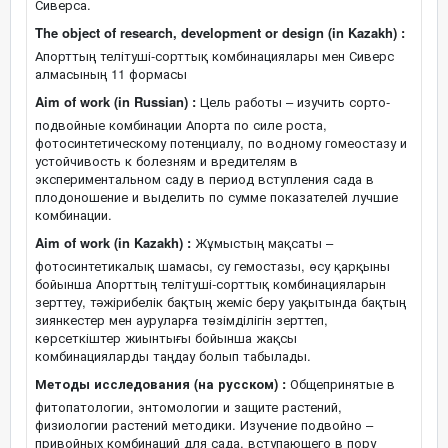
Сиверса.
The object of research, development or design (in Kazakh) :
Апорттың телітуші-сорттық комбинациялары мен Сиверс
алмасының 11 формасы
Aim of work (in Russian) :
Цель работы – изучить сорто-
подвойные комбинации Апорта по силе роста,
фотосинтетическому потенциалу, по водному гомеостазу и
устойчивость к болезням и вредителям в
экспериментальном саду в период вступления сада в
плодоношение и выделить по сумме показателей лучшие
комбинации.
Aim of work (in Kazakh) :
Жұмыстың мақсаты –
фотосинтетикалық шамасы, су гемостазы, өсу қарқыны
бойынша Апорттың телітуші-сорттық комбинацияларын
зерттеу, тәжірибелік бақтың жеміс беру уақытында бақтың
зиянкестер мен ауруларға төзімділігін зерттеп,
көрсеткіштер жиынтығы бойынша жақсы
комбинацияларды таңдау болып табылады.
Методы исследования (на русском) :
Общепринятые в
фитопатологии, энтомологии и защите растений,
физиологии растений методики. Изучение подвойно –
привойных комбинаций для сада, вступающего в пору