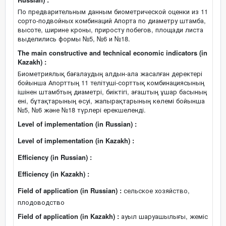
По предварительным данным биометрической оценки из 11
сорто-подвойных комбинаций Апорта по диаметру штамба,
высоте, ширине кроны, приросту побегов, площади листа
выделились формы №5, №6 и №18.
The main constructive and technical economic indicators (in
Kazakh) :
Биометриялық бағалаудың алдын-ала жасалған деректері
бойынша Апорттың 11 телітуші-сорттық комбинациясының
ішінен штамбтың диаметрі, биіктігі, ағаштың ұшар басының
ені, бұтақтарының өсуі, жапырақтарының көлемі бойынша
№5, №6 және №18 түрлері ерекшеленді.
Level of implementation (in Russian) :
Level of implementation (in Kazakh) :
Efficiency (in Russian) :
Efficiency (in Kazakh) :
Field of application (in Russian) :
сельское хозяйство,
плодоводство
Field of application (in Kazakh) :
ауыл шаруашылығы, жеміс