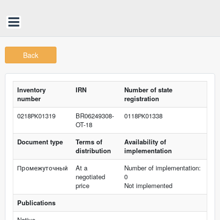
Back
Inventory
IRN
Number of state
number
registration
0218РК01319
BR06249308-
0118РК01338
OT-18
Document type
Terms of
Availability of
distribution
implementation
Промежуточный
At a
Number of implementation:
negotiated
0
price
Not implemented
Publications
Native