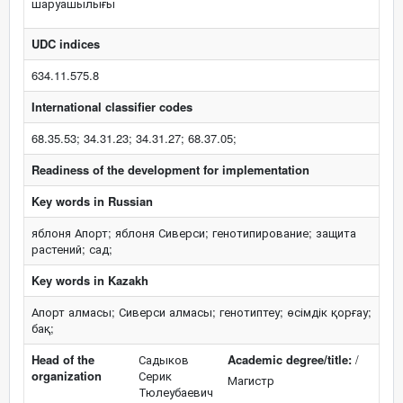
шаруашылығы
UDC indices
634.11.575.8
International classifier codes
68.35.53; 34.31.23; 34.31.27; 68.37.05;
Readiness of the development for implementation
Key words in Russian
яблоня Апорт; яблоня Сиверси; генотипирование; защита
растений; сад;
Key words in Kazakh
Апорт алмасы; Сиверси алмасы; генотиптеу; өсімдік қорғау;
бақ;
Head of the
Садыков
Academic degree/title:
/
organization
Серик
Магистр
Тюлеубаевич