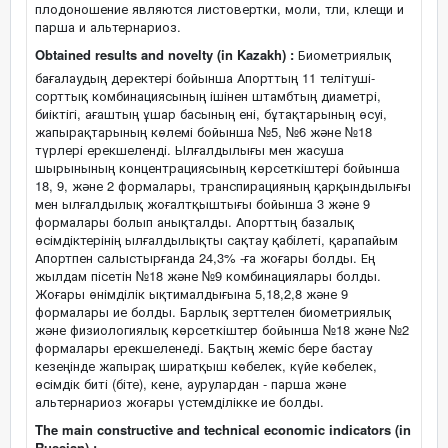
плодоношение являются листовертки, моли, тли, клещи и
парша и альтернариоз.
Obtained results and novelty (in Kazakh) :
Биометриялық
бағалаудың деректері бойынша Апорттың 11 телітуші-
сорттық комбинациясының ішінен штамбтың диаметрі,
биіктігі, ағаштың ұшар басының ені, бұтақтарының өсуі,
жапырақтарының көлемі бойынша №5, №6 және №18
түрлері ерекшеленді. Ылғалдылығы мен жасуша
шырынының концентрациясының көрсеткіштері бойынша
18, 9, және 2 формалары, транспирацияның қарқындылығы
мен ылғалдылық жоғалтқыштығы бойынша 3 және 9
формалары болып анықталды. Апорттың базалық
өсімдіктерінің ылғалдылықты сақтау қабілеті, қарапайым
Апортпен салыстырғанда 24,3% -ға жоғары болды. Ең
жылдам пісетін №18 және №9 комбинациялары болды.
Жоғары өнімділік ықтималдығына 5,18,2,8 және 9
формалары ие болды. Барлық зерттелен биометриялық
және физиологиялық көрсеткіштер бойынша №18 және №2
формалары ерекшеленеді. Бақтың жеміс бере бастау
кезеңінде жапырақ ширатқыш көбелек, күйе көбелек,
өсімдік биті (біте), кене, аурулардан - парша және
альтернариоз жоғары үстемділікке ие болды.
The main constructive and technical economic indicators (in
Russian) :