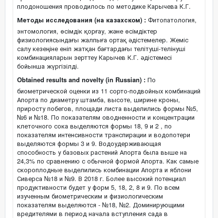
плодоношения проводилось по методике Карычева К.Г.
Методы исследования (на казахском) :
Фитопатология,
энтомология, өсімдік қорғау, және өсімдіктер
физиологиясындағы жалпыға ортақ әдістемелер. Жеміс
салу кезеңіне еніп жатқан бағтардағы телітуші-телінуші
комбинацияларын зерттеу Карычев К.Г. әдістемесі
бойынша жүргізілді.
Obtained results and novelty (in Russian) :
По
биометрической оценки из 11 сорто-подвойных комбинаций
Апорта по диаметру штамба, высоте, ширине кроны,
приросту побегов, площади листа выделились формы №5,
№6 и №18. По показателям оводненности и концентрации
клеточного сока выделяются формы 18, 9 и 2 , по
показателям интенсивности транспирации и водопотери
выделяются формы 3 и 9. Водоудерживающая
способность у базовых растений Апорта была выше на
24,3% по сравнению с обычной формой Апорта. Как самые
скороплодные выделились комбинации Апорта и яблони
Сиверса №18 и №9. В 2018 г. Более высокий потенциал
продуктивности будет у форм 5, 18, 2, 8 и 9. По всем
изученным биометрическим и физиологическим
показателям выделяются - №18, №2. Доминирующими
вредителями в период начала вступления сада в