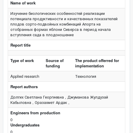
Name of work
Изучение биологических особенностей реализации
потенциала продуктивности и качественных показателей
плодов сорто-подвойных комбинаций Апорта на
отобранных формах яблони Сиверса в период начала
вступления сада в плодоношение
Report title
Type of work
Source of
The product offerred for
funding
implementation
Applied research
Технология
Report authors
Долгих Светлана Георгиевна , Джуманова Жулдузай
Кабыловна , Оразахмет Ардак ,
Engineers from production
0
Undergraduates
0