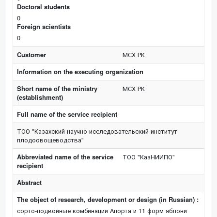
Doctoral students
0
Foreign scientists
0
Customer
МСХ РК
Information on the executing organization
Short name of the ministry
МСХ РК
(establishment)
Full name of the service recipient
ТОО "Казахский научно-исследовательский институт
плодоовощеводства"
Abbreviated name of the service
ТОО "КазНИИПО"
recipient
Abstract
The object of research, development or design (in Russian) :
сорто-подвойные комбинации Апорта и 11 форм яблони