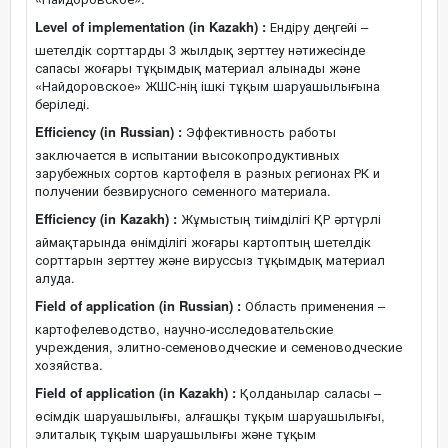
Level of implementation (in Kazakh) :
Ендіру деңгейі –
шетелдік сорттарды 3 жылдық зерттеу нәтижесінде
сапасы жоғары тұқымдық материал алынады және
«Найдоровское» ЖШС-нің ішкі тұқым шаруашылығына
беріледі.
Efficiency (in Russian) :
Эффективность работы
заключается в испытании высокопродуктивных
зарубежных сортов картофеля в разных регионах РК и
получении безвирусного семенного материала.
Efficiency (in Kazakh) :
Жұмыстың тиімділігі ҚР әртүрлі
аймақтарында өнімділігі жоғары картоптың шетелдік
сорттарын зерттеу және вируссыз тұқымдық материал
алуда.
Field of application (in Russian) :
Область применения –
картофелеводство, научно-исследовательские
учреждения, элитно-семеноводческие и семеноводческие
хозяйства.
Field of application (in Kazakh) :
Қолданылар саласы –
өсімдік шаруашылығы, алғашқы тұқым шаруашылығы,
элиталық тұқым шаруашылығы және тұқым