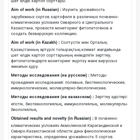
Шет елдік картоп сорттары
Aim of work (in Russian) :
Изучить урожайность
зарубежных сортов картофеля в различных почвенно-
климатических условиях Северного и Центрального
Казахстана, провести мониторинг фитопатогенов и
создать безвирусную коллекцию.
Aim of work (in Kazakh) :
Солтүстік мен Орталық
Қазақстанның әртүрлі топырақтық-климат жағдайында
шет елдік картоп сорттарының өнімділігін зерттеу,
фитопатогендерге мониторинг жүргізу және вируссыз
жинағын құру.
Методы исследования (на русском) :
Методы
проведения исследований: полевые, биотехнологические,
иммунологические, молекулярно-биологические.
Методы исследования (на казахском) :
Зерттеу әдістері:
егістік, биотехнологиялық, иммунологиялық, молекулярлы-
биологиялық.
Obtained results and novelty (in Russian) :
В почвенно-
климатических условиях Акмолинской Карагандинской и
Северо-Казахстанской области дана фенологическая
характеристика, определена урожайность 5 сортов