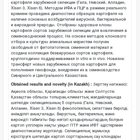
картофеля зарубежной селекции (Гала, Невский, Алладин,
Xisen 3, Xisen 6). Методом ИФА и ПЦР в режиме реального
времени проведена диагностика образцов картофеля на
наличие основных возбудителей вирусной, бактериальной
и вироидной природы. Отобраны здоровые клоны
картофеля сортов зарубежной селекции для вовлечения в
семеноводческий процесс. На основе методов клонового
отбора и культуры апикальных меристем получен
свободный от фитопатогенов семенной материал и
создана коллекция безвирусных сортов картофеля,
круглогодично поддерживаемая in vitro и in vivo. Новизна:
трансферт новых зарубежных сортов картофеля для
пополнения генофонда, внедрение их в семеноводство
Северного и Центрального Казахстана.
Obtained results and novelty (in Kazakh) :
Зерттеу нәтижесі:
Ақмола облысы, Қарағанды облысы және Солтүстік
Қазақстан облысы топырақ-климаттық жағдайларында
шетелдік селекциясының 5 сортына (Гала, Невский,
Алланин, Xisen 3, Xisen 6) фенологиялық сипаттама берілді,
өнімділігі анықталады. Вирустық, бактериялық және
вироидті табиғаты бар негізгі қоздырғыштардың болуын
картоп үлгілерін нақты уақыт ПТР және ИФТ әдістерімен
диагностикалау жүргізілді. Селекциялық жұмысқа
кірістіруге шетелдік картоп сорттарының сау клондары