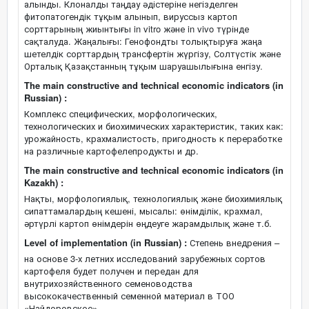
алынды. Клоналды таңдау әдістеріне негізделген
фитопатогендік тұқым алынып, вируссыз картоп
сорттарының жиынтығы in vitro және in vivo түрінде
сақталуда. Жаңалығы: Генофондты толықтыруға жаңа
шетелдік сорттардың трансфертін жүргізу, Солтүстік және
Орталық Қазақстанның тұқым шаруашылығына енгізу.
The main constructive and technical economic indicators (in
Russian) :
Комплекс специфических, морфологических,
технологических и биохимических характеристик, таких как:
урожайность, крахмалистость, пригодность к переработке
на различные картофелепродукты и др.
The main constructive and technical economic indicators (in
Kazakh) :
Нақты, морфологиялық, технологиялық және биохимиялық
сипаттамалардың кешені, мысалы: өнімділік, крахмал,
әртүрлі картоп өнімдерін өңдеуге жарамдылық және т.б.
Level of implementation (in Russian) :
Степень внедрения –
на основе 3-х летних исследований зарубежных сортов
картофеля будет получен и передан для
внутрихозяйственного семеноводства
высококачественный семенной материал в ТОО
«Найдоровское».