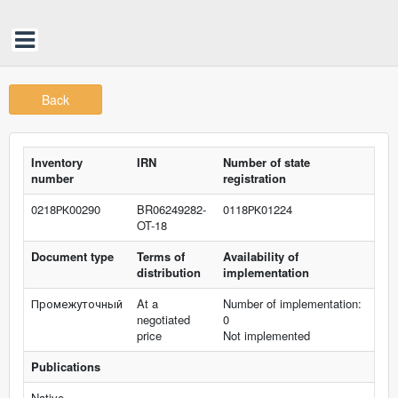
Back
Inventory
IRN
Number of state
number
registration
0218РК00290
BR06249282-
0118РК01224
OT-18
Document type
Terms of
Availability of
distribution
implementation
Промежуточный
At a
Number of implementation:
negotiated
0
price
Not implemented
Publications
Native