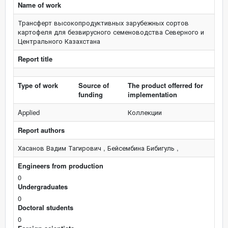
Name of work
Трансферт высокопродуктивных зарубежных сортов
картофеля для безвирусного семеноводства Северного и
Центрального Казахстана
Report title
Type of work
Source of
The product offerred for
funding
implementation
Applied
Коллекции
Report authors
Хасанов Вадим Тагирович , Бейсембина Бибигуль ,
Engineers from production
0
Undergraduates
0
Doctoral students
0