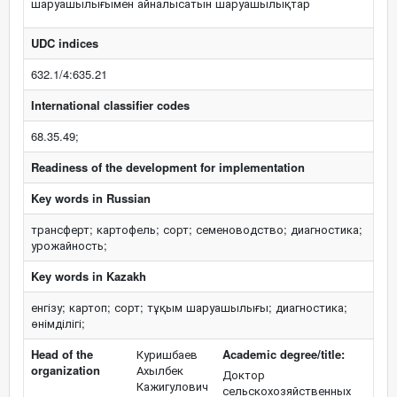
шаруашылығымен айналысатын шаруашылықтар
UDC indices
632.1/4:635.21
International classifier codes
68.35.49;
Readiness of the development for implementation
Key words in Russian
трансферт; картофель; сорт; семеноводство; диагностика;
урожайность;
Key words in Kazakh
енгізу; картоп; сорт; тұқым шаруашылығы; диагностика;
өнімділігі;
Head of the
Куришбаев
Academic degree/title:
organization
Ахылбек
Доктор
Кажигулович
сельскохозяйственных