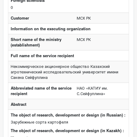
Foreign scientists
0
Customer
МСХ РК
Information on the executing organization
Short name of the ministry
МСХ РК
(establishment)
Full name of the service recipient
Некоммерческое акционерное общество Казахский
агротехнический исследовательский университет имени
Сакена Сейфуллина
Abbreviated name of the service
НАО «КАТИУ им.
recipient
С.Сейфуллина»
Abstract
The object of research, development or design (in Russian) :
Зарубежные сорта картофеля
The object of research, development or design (in Kazakh) :