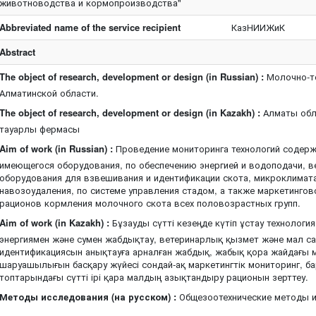
животноводства и кормопроизводства"
Abbreviated name of the service recipient
КазНИИЖиК
Abstract
The object of research, development or design (in Russian) :
Молочно-т
Алматинской области.
The object of research, development or design (in Kazakh) :
Алматы обл
тауарлы фермасы
Aim of work (in Russian) :
Проведение мониторинга технологий содерж
имеющегося оборудования, по обеспечению энергией и водоподачи, в
оборудования для взвешивания и идентификации скота, микроклимата
навозоудаления, по системе управления стадом, а также маркетингов
рационов кормления молочного скота всех половозрастных групп.
Aim of work (in Kazakh) :
Бұзауды сүтті кезеңде күтіп ұстау технологи
энергиямен және сумен жабдықтау, ветеринарлық қызмет және мал с
идентификациясын анықтауға арналған жабдық, жабық қора жайдағы м
шаруашылығын басқару жүйесі сондай-ақ маркетингтік мониторинг, 
топтарындағы сүтті ірі қара малдың азықтандыру рационын зерттеу.
Методы исследования (на русском) :
Общезоотехнические методы и