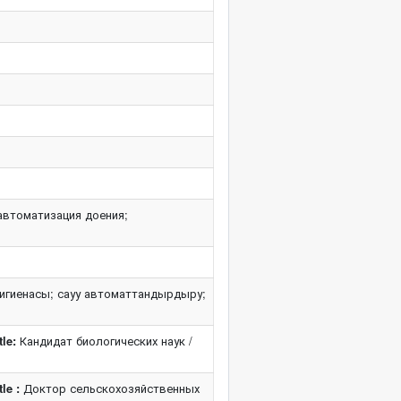
автоматизация доения;
 гигиенасы; сауу автоматтандырдыру;
le:
Кандидат биологических наук /
le :
Доктор сельскохозяйственных