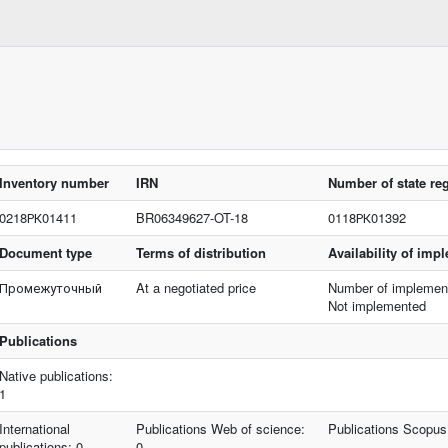
Inventory number
IRN
Number of state reg
0218РК01411
BR06349627-OT-18
0118РК01392
Document type
Terms of distribution
Availability of imp
Промежуточный
At a negotiated price
Number of implement
Not implemented
Publications
Native publications:
1
International
Publications Web of science:
Publications Scopus
publications: 0
0