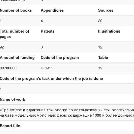
Number of books
Appendicies
Sources
1
4
20
Total number of
Patents
Illustrations
pages
92
0
12
Amount of funding
Code of the program
Table
88700000
О.0911
19
Code of the program's task under which the job is done
1
Name of work
«Трансферт и адаптация технологий по автоматизации технологическ
на базе модельных молочных ферм содержащие 1000 и более дойных 
Report title