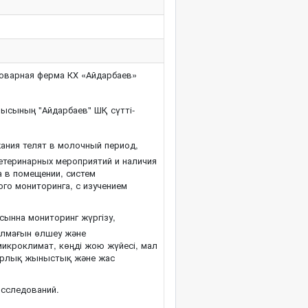
оварная ферма КХ «Айдарбаев»
ысының "Айдарбаев" ШҚ сүтті-
ания телят в молочный период,
етеринарных мероприятий и наличия
 в помещении, систем
ого мониторинга, с изучением
ясынна мониторинг жүргізу,
алмағын өлшеу және
икроклимат, көңді жою жүйесі, мал
барлық жыныстық және жас
сследований.