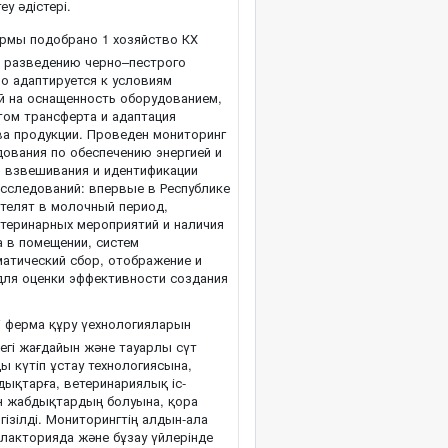
у әдістері.
рмы подобрано 1 хозяйство КХ
о разведению черно–пестрого
о адаптируется к условиям
й на оснащенность оборудованием,
том трансферта и адаптация
ва продукции. Проведен мониторинг
ования по обеспечению энергией и
я взвешивания и идентификации
исследований: впервые в Республике
 телят в молочный период,
теринарных мероприятий и наличия
 в помещении, систем
матический сбор, отображение и
для оценки эффективности создания
 ферма құру үехнологияларын
дегі жағдайын және тауарлы сүт
ы күтіп ұстау технологиясына,
ықтарға, ветеринариялық іс-
н жабдықтардың болуына, қора
ізілді. Мониторингтің алдын-ала
лакторияда және бұзау үйлерінде