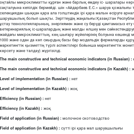
оңтайлы микроклиматты құрған және барлық емдеу іс- шаралары көр
сақталуына кепілдік бермейді. шін «Айдарбаев Е.С.» шаруа қожалығы
селекциядан шыққан қара ала голштиндік ірі қара малын өсіруге арн
шаруашылық болып шықты. Зерттеудің жаңалығы:Қазақстан Республи
ұстау технологияларының, энергиямен және су беруді қамтамасыз ет
ветеринариялық іс-шаралардың және малды өлшеу мен сәйкестендіруг
жайдағы микроклиматтың, көң шығару жүйелерінің болуына кешенді мо
1000 және одан да көп сиырдың басы бар модельдік фермаларды құру т
маркетингтік қызметтің түрлі аспектілері бойынша маркетингтік монит
көрсету және талдау) жүргізілді.
The main constructive and technical economic indicators (in Russian) :
The main constructive and technical economic indicators (in Kazakh) :
ж
Level of implementation (in Russian) :
нет
Level of implementation (in Kazakh) :
жоқ
Efficiency (in Russian) :
нет
Efficiency (in Kazakh) :
жоқ
Field of application (in Russian) :
молочное скотоводство
Field of application (in Kazakh) :
сүтті ірі қара мал шаруашылығы