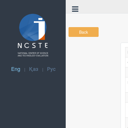
Back
Eng
Қаз
Рус
|
|