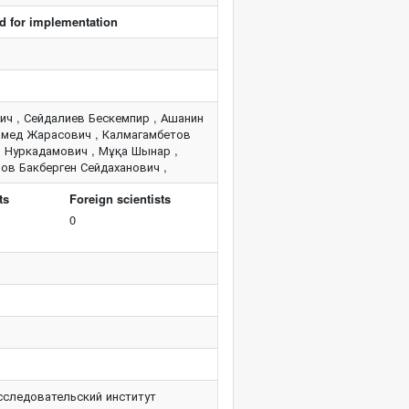
ed for implementation
ч , Сейдалиев Бескемпир , Ашанин
амед Жарасович , Калмагамбетов
н Нуркадамович , Мұқа Шынар ,
ов Бакберген Сейдаханович ,
ts
Foreign scientists
0
сследовательский институт