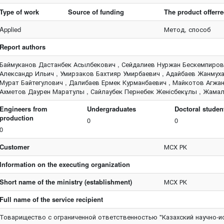
Type of work
Source of funding
The product offerr
Applied
Метод, способ
Report authors
Баймуканов Дастанбек Асылбекович , Сейдалиев Нуржан Бескемпирови
Александр Ильич , Умирзаков Бахтияр Умирбаевич , Адайбаев Жанмух
Мурат Байтегулович , Далибаев Ермек Курманбаевич , Майкотов Агжа
Ахметов Даурен Маратулы , Сайлаубек Пернебек Женісбекұлы , Жамал
Engineers from
Undergraduates
Doctoral studen
production
0
0
0
Customer
МСХ РК
Information on the executing organization
Short name of the ministry (establishment)
МСХ РК
Full name of the service recipient
Товарищество с ограниченной ответственностью "Казахский научно-и