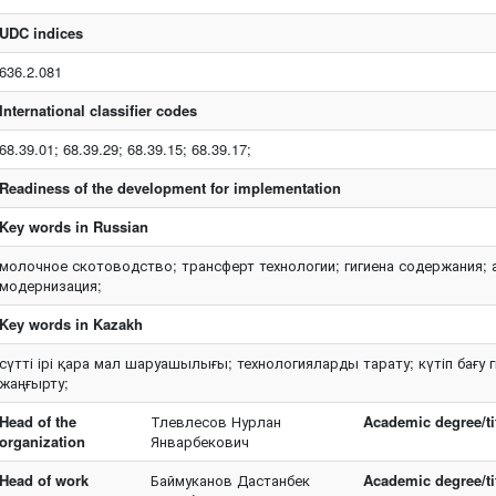
UDC indices
636.2.081
International classifier codes
68.39.01; 68.39.29; 68.39.15; 68.39.17;
Readiness of the development for implementation
Key words in Russian
молочное скотоводство; трансферт технологии; гигиена содержания; 
модернизация;
Key words in Kazakh
сүтті ірі қара мал шаруашылығы; технологияларды тарату; күтіп бағу
жаңғырту;
Head of the
Тлевлесов Нурлан
Academic degree/tit
organization
Январбекович
Head of work
Баймуканов Дастанбек
Academic degree/tit