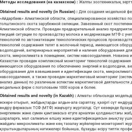
Методы исследования (на казахском) :
Жалпы зоотехникалық зертте
Obtained results and novelty (in Russian) :
Для создания модельной фе
«Айдарбаев» Алматинской области, специализированное хозяйство п
голштинского скота зарубежной селекции. Завезенный скот постепенн
Алматинской области. Проведен предварительный анализ предприяти
текущей ситуации по производству молока и модернизации МТФ с уче
технологий по автоматизации технологических процессов производст
технологий содержания телят в молочный период, имеющегося оборуд
водоподачей, ветеринарных мероприятий и наличия оборудования дл
скота, микроклимата в помещении, систем навозоудаления. Новизна 
Казахстан проведен комплексный мониторинг технологий содержания
имеющегося оборудования по обеспечению энергией и водоподачи, ве
оборудования для взвешивания и идентификации скота, микроклимата
навозоудаления, а также проведен маркетинговый мониторинг (систе
анализ данных) по различным аспектам маркетинговой деятельности 
модельных ферм с поголовьем 1000 коров и более.
Obtained results and novelty (in Kazakh) :
Алматы облысында модельді
ескере отырып, жабдықтарды алдын-ала сараптау, қазіргі сүт өндіру
өндіру фермасын ТСФ (МТФ) жаңғырту жүргізілді. Сүт кезеңінде бұзауд
энергиямен және сумен қамтамасыз етуге арналған қолданыстағы жабд
шараларға, мал салмағын өлшеу және идентификациясын анықтау үші
жайдағы микроклиматы және көң тазалау жүйелеріне мониторингі жүрг
қорытындыларының нәтижелері бойынша, бұзауды өсіру типтік профи