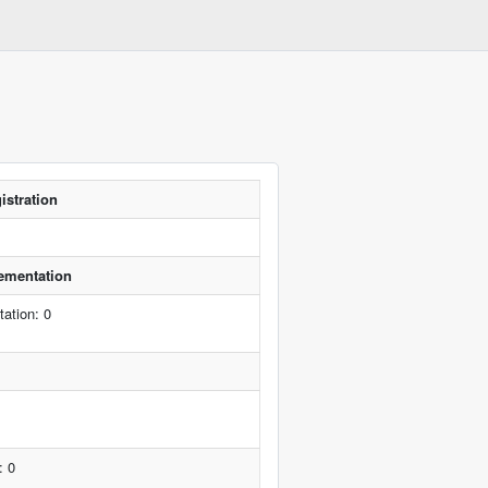
istration
lementation
ation: 0
: 0