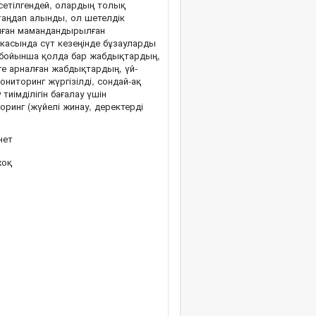
сетілгендей, олардың толық
 таңдап алынды, ол шетелдік
алған мамандандырылған
касында сүт кезеңінде бұзауларды
у бойынша қолда бар жабдықтардың,
е арналған жабдықтардың, үй-
ниторинг жүргізілді, сондай-ақ
иімділігін бағалау үшін
оринг (жүйелі жинау, деректерді
нет
оқ