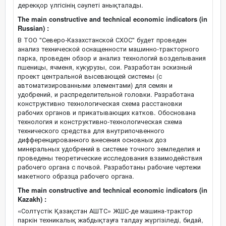
дерекқор үлгісінің сәулеті анықталады.
The main constructive and technical economic indicators (in
Russian) :
В ТОО "Северо-Казахстанской СХОС" будет проведен
анализ технической оснащенности машинно-тракторного
парка, проведен обзор и анализ технологий возделывания
пшеницы, ячменя, кукурузы, сои. Разработан эскизный
проект центральной высевающей системы (с
автоматизированными элементами) для семян и
удобрений, и распределительной головки. Разработана
конструктивно технологическая схема расстановки
рабочих органов и прикатывающих катков. Обоснована
технология и конструктивно-технологическая схема
технического средства для внутрипочвенного
дифференцированного внесения основных доз
минеральных удобрений в системе точного земледелия и
проведены теоретические исследования взаимодействия
рабочего органа с почвой. Разработаны рабочие чертежи
макетного образца рабочего органа.
The main constructive and technical economic indicators (in
Kazakh) :
«Солтүстік Қазақстан АШТС» ЖШС-де машина-трактор
паркін техникалық жабдықтауға талдау жүргізіледі, бидай,