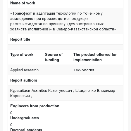
Name of work
«Трансферт и адаптация технологий по точечному
земледелию при производстве продукции
растениеводства по принципу «демонстрационных
хозяйств (полигонов)» в Северо-Казахстанской области»
Report title
Type of work
Source of
The product offerred for
funding
implementation
Applied research
Технология
Report authors
Куришбаев Ахылбек Кажигулович , Швидченко Владимир
Корнеевич ,
Engineers from production
0
Undergraduates
0
Doctoral students