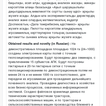
бақылауы, есеп алуы, құрамдық анализін жасауы, жинауы
көрсетілім алаңы базасында «Ауыл шаруашылығы
дақылдарының мемлекеттік сортты сынау әдісі» арқылы
жүзеге асады. Алдын-ала экспериментальды деректердің
анализі және олардың математикалық өңделуі
Доспеховтың «Дала тәжірибесінің әдістемесі» арқылы
жүзеге асады. Пилотты көрсетілім алаңдарының
агрохимиялық зерттеулеріне топырақ сынамаларын
автоматты сынама алғыш арқылы жүзеге асады.
Obtained results and novelty (in Russian) :
На
демонстративных площадках площадью 1024 га (24+1000)
созданы электронные карты полей с точным
геопозиционированием. Будут проведены два семинара, с
привлечением 15 субъектов АПК. Будут построены
гектарные и 20-ти гектарные сетки с точным
геопозиционированием по демонстрационным полям не
менее 24 га и не менее 1000 га соответственно, для
передачи их агрохимикам для проведения дальнейшего
почвенного анализа. Проведена диагностика в хозяйстве
всех бизнес-процессов, охваченных информационной
системой. Создано файловое хранилище данных по
техническим характеристикам тракторов,
сельскохозяйственных машин, и по тракторам и
сельскохозяйственных машин производства ближнего и