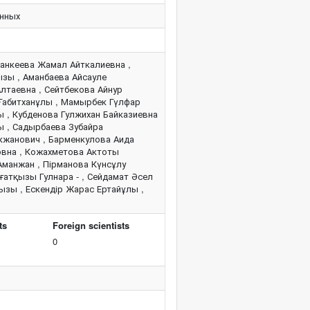
анных
Манкеева Жамал Айткалиевна ,
зы , Аманбаева Айсауле
лтаевна , Сейтбекова Айнур
 Ғабитханұлы , Мамырбек Гүлфар
 , Кубденова Гулжихан Байказиевна
ы , Садырбаева Зубайра
екжанович , Барменкулова Аида
овна , Кожахметова Актоты
Аманжан , Пірманова Күнсұлу
ғатқызы Гулнара - , Сейдамат Әсел
ызы , Ескендір Жарас Ертайұлы ,
ts
Foreign scientists
0