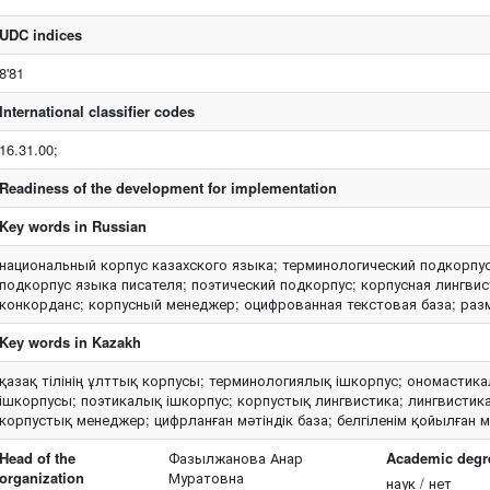
UDC indices
8'81
International classifier codes
16.31.00;
Readiness of the development for implementation
Key words in Russian
национальный корпус казахского языка; терминологический подкорпус
подкорпус языка писателя; поэтический подкорпус; корпусная лингвис
конкорданс; корпусный менеджер; оцифрованная текстовая база; разм
Key words in Kazakh
қазақ тілінің ұлттық корпусы; терминологиялық ішкорпус; ономастика
ішкорпусы; поэтикалық ішкорпус; корпустық лингвистика; лингвистика
корпустық менеджер; цифрланған мәтіндік база; белгіленім қойылған мә
Head of the
Фазылжанова Анар
Academic degree
organization
Муратовна
наук / нет