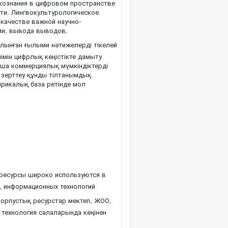
ыкознания в цифровом пространстве
ти. Лингвокультурологическое
качестве важной научно-
ии, вывода выводов.
лынған ғылыми нәтижелерді тікелей
імін цифрлық кеңістікте дамыту
ша коммерциялық мүмкіндіктерді
 зерттеу құнды тілтанымдық
рикалық база ретінде мол
 ресурсы широко используются в
и, информационных технологий
орпустық ресурстар мектеп, ЖОО,
 технология салаларында кеңінен