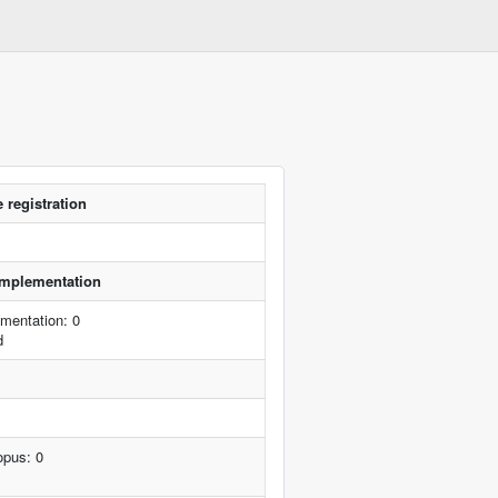
 registration
 implementation
mentation: 0
d
opus: 0