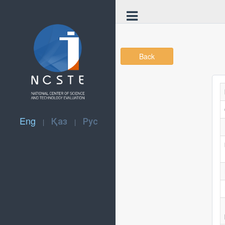
Back
Eng
Қаз
Рус
|
|