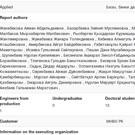
Applied
Базы, банки д
Report authors
Жанабекова Айман Абдильдаевна , Базарбаева Зейнеп Муслимовна , 
Малбаков Мырзаберген Малбакович , Рысберген Қыздархан Кұрмашқы
Жантемировна , Жумабаева Жанара Толендиевна , Хабиева Алмагуль А
Аташбековна , Амирбекова Айгул Байдебековна , Ғабитханұлы Қайрат
Мәжитқызы , Исаева Гульсинай Сайлауовна , Пашан Дана Мұсабекқызы
, Шуленбаев Нурлан Кунпияевич , Бисенғали Ақмарал Зинол-Ғабденқыз
Боранбековна , Тлегенова Гульден Бакытказыевна , Бесиров Еркин Б
Серикхановна , Садық Дидар Айдарұлы , Оспангазиева Назгуль Бакыт
Кожахметкызы , Серикбаева Айжан Дуйсенбаевна , Жақып Мақсұтхан 
Қамбарбекқызы , Мурсал Айкерим - , Сейтбатқал Арлен Берікұлы , Тал
Қазбекқызы , Омарова Аягуль Данияровна , Нұрлан Меруерт Ерқанатқ
Аязбаев Галымжан Маратович ,
Engineers from
Undergraduates
Doctoral studen
production
0
13
1
Customer
МНВО РК
Information on the executing organization