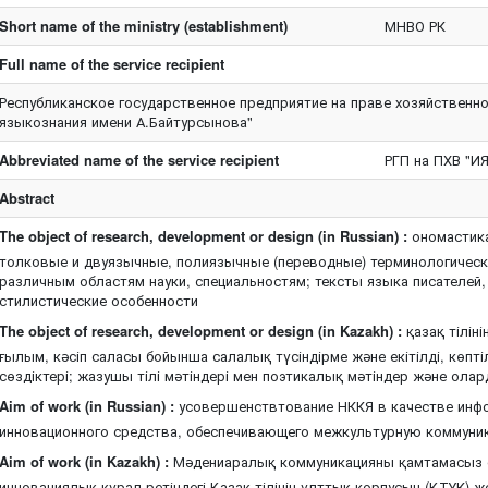
Short name of the ministry (establishment)
МНВО РК
Full name of the service recipient
Республиканское государственное предприятие на праве хозяйственно
языкознания имени А.Байтурсынова"
Abbreviated name of the service recipient
РГП на ПХВ "И
Abstract
The object of research, development or design (in Russian) :
ономастика
толковые и двуязычные, полиязычные (переводные) терминологическ
различным областям науки, специальностям; тексты языка писателей, 
стилистические особенности
The object of research, development or design (in Kazakh) :
қазақ тіліні
ғылым, кәсіп саласы бойынша салалық түсіндірме және екітілді, көпт
сөздіктері; жазушы тілі мәтіндері мен поэтикалық мәтіндер және олар
Aim of work (in Russian) :
усовершенствтование НККЯ в качестве инфо
инновационного средства, обеспечивающего межкультурную коммуни
Aim of work (in Kazakh) :
Мәдениаралық коммуникацияны қамтамасыз е
инновациялық құрал ретіндегі Қазақ тілінің ұлттық корпусын (ҚТҰК) 