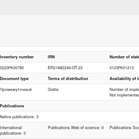
Inventory number
IRN
Number of state
0223РК00780
BR21882249-OT-23
0123РК01213
Document type
Terms of distribution
Availability of
Промежуточный
Gratis
Number of imple
Not implemente
Publications
Native publications: 3
International
Publications Web of science: 0
Publications Sc
publications: 0