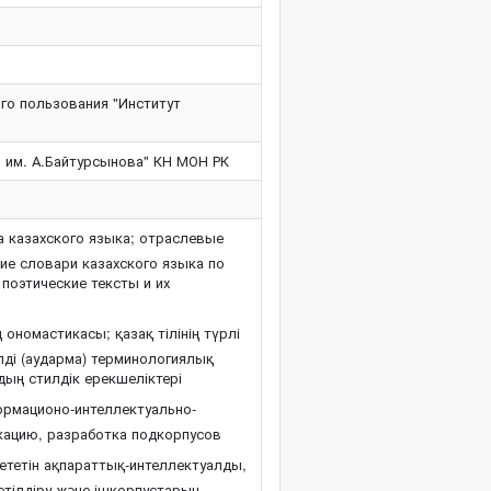
го пользования "Институт
Я им. А.Байтурсынова" КН МОН РК
 казахского языка; отраслевые
ие словари казахского языка по
поэтические тексты и их
ң ономастикасы; қазақ тілінің түрлі
ілді (аударма) терминологиялық
дың стилдік ерекшеліктері
рмационо-интеллектуально-
кацию, разработка подкорпусов
тетін ақпараттық-интеллектуалды,
жетілдіру және ішкорпустарын