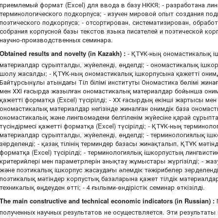
приемлемый формат (Excel) для ввода в базу НККЯ; - разработана ли
терминологического подкорпуса; - изучен мировой опыт создания под
поэтического подкорпуса; - отсортирован, систематизирован, обрабо
собрания корпусной базы текстов языка писателей и поэтической кор
научно-производственных семинара.
Obtained results and novelty (in Kazakh) :
- ҚТҰК-ның ономастикалық іш
материалдар сұрыпталды, жүйеленді, өңделді; - ономастикалық ішкор
шолу жасалды; - ҚТҰК-ның ономастикалық ішкорпусына қажетті онимде
Байтұрсынұлы атындағы Тіл білімі институты Ономастика бөлімі жина
мен ХХІ ғасырда жазылған ономастикалық материалдар бойынша онимд
қажетті форматқа (Excel) түсірілді; - ХХ ғасырдың екінші жартысы ме
ономастикалық материалдар негізінде жиналған онимдік база ономас
ономастикалық және лингвомәдени белгіленім жүйесіне қарай сұрыпт
түсіндірмесі қажетті форматқа (Excel) түсірілді; - ҚТҰК-ның терминол
материалдар сұрыпталды, жүйеленді, өңделді; - терминологиялық ішк
зерделенді; - қазақ тілінің терминдер базасы жинақталып, ҚТҰК мәтінд
форматқа (Excel) түсірілді; - терминологиялық ішкорпустың лингвисти
критерийлері мен параметрлерін анықтау жұмыстары жүргізілді; - жаз
және поэтикалық ішкорпус жасаудағы әлемдік тәжірибелер зерделенді
поэтикалық мәтіндер корпустық базаларына қажет тілдік материалда
техникалық өңдеуден өтті; - 4 ғылыми-өндірістік семинар өткізілді.
The main constructive and technical economic indicators (in Russian) :
полученных научных результатов не осуществляется. Эти результаты