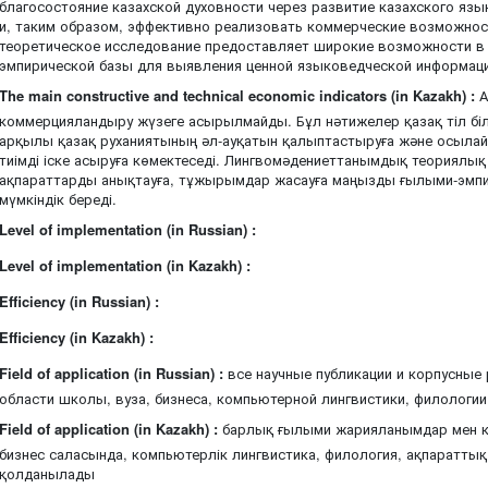
благосостояние казахской духовности через развитие казахского яз
и, таким образом, эффективно реализовать коммерческие возможнос
теоретическое исследование предоставляет широкие возможности в 
эмпирической базы для выявления ценной языковедческой информац
The main constructive and technical economic indicators (in Kazakh) :
А
коммерцияландыру жүзеге асырылмайды. Бұл нәтижелер қазақ тіл біл
арқылы қазақ руханиятының әл-ауқатын қалыптастыруға және осылай
тиімді іске асыруға көмектеседі. Лингвомәдениеттанымдық теориялық
ақпараттарды анықтауға, тұжырымдар жасауға маңызды ғылыми-эмпи
мүмкіндік береді.
Level of implementation (in Russian) :
Level of implementation (in Kazakh) :
Efficiency (in Russian) :
Efficiency (in Kazakh) :
Field of application (in Russian) :
все научные публикации и корпусные
области школы, вуза, бизнеса, компьютерной лингвистики, филологи
Field of application (in Kazakh) :
барлық ғылыми жарияланымдар мен к
бизнес саласында, компьютерлік лингвистика, филология, ақпараттық
қолданылады