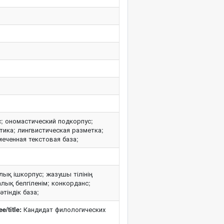
; ономастический подкорпус;
тика; лингвистическая разметка;
еченная текстовая база;
лық ішкорпус; жазушы тілінің
лық белгіленім; конкорданс;
тіндік база;
/title:
Кандидат филологических