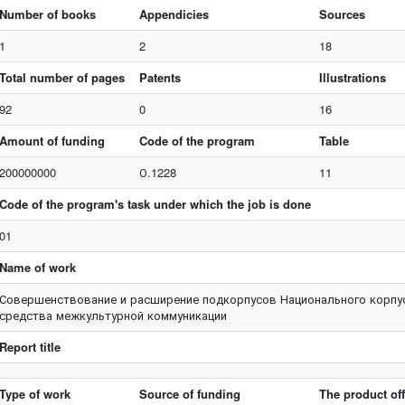
Number of books
Appendicies
Sources
1
2
18
Total number of pages
Patents
Illustrations
92
0
16
Amount of funding
Code of the program
Table
200000000
О.1228
11
Code of the program's task under which the job is done
01
Name of work
Совершенствование и расширение подкорпусов Национального корпус
средства межкультурной коммуникации
Report title
Type of work
Source of funding
The product of