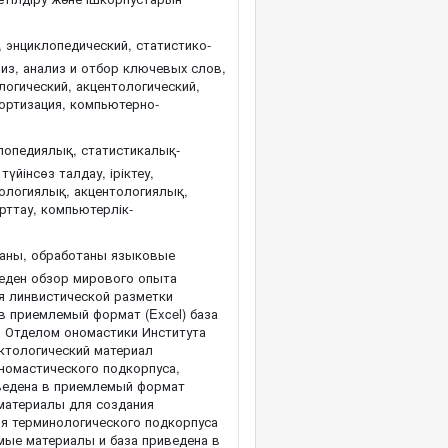
 энциклопедический, статистико-
из, анализ и отбор ключевых слов,
логический, акцентологический,
портизация, компьютерно-
лопедиялық, статистикалық-
үйінсөз талдау, іріктеу,
ологиялық, акцентологиялық,
рттау, компьютерлік-
ваны, обработаны языковые
веден обзор мирового опыта
ля линвистической разметки
в приемлемый формат (Excel) база
о Отделом ономастики Института
ктологический материал
номастического подкорпуса,
сведена в приемлемый формат
 материалы для создания
ия терминологического подкорпуса
имые материалы и база приведена в