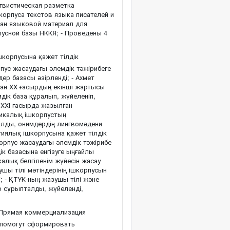
нгвистическая разметка
корпуса текстов языка писателей и
тан языковой материал для
пусной базы НККЯ; - Проведены 4
корпусына қажет тілдік
пус жасаудағы әлемдік тәжірибеге
р базасы әзірленді; - Ахмет
ған ХХ ғасырдың екінші жартысы
ік база құралып, жүйеленіп,
н ХХІ ғасырда жазылған
тикалық ішкорпустың
алды, онимдердің лингвомәдени
огиялық ішкорпусына қажет тілдік
орпус жасаудағы әлемдік тәжірибе
ік базасына енгізуге ыңғайлы
калық белгіленім жүйесін жасау
ушы тілі мәтіндерінің ішкорпусын
; - ҚТҰК-ның жазушы тілі және
р сұрыпталды, жүйеленді,
Прямая коммерциализация
 помогут сформировать