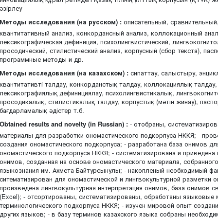
әзірлеу
Методы исследования (на русском) :
описательный, сравнительный,
квантитативный анализ, конкордансный анализ, коллокационный анал
лексикографическая дефиниция, психолингвистический, лингвокогнито
просодический, стилистический анализ, корпусный (сбор текста), пас
программные методы и др.
Методы исследования (на казахском) :
сипаттау, салыстыру, энцик
квантитативті талдау, конкорданстық талдау, коллокациялық талдау, т
лексикографиялық дефинициялау, психолингвистикалық, лингвокогнит
просодикалық, стилистикалық талдау, корпустық (мәтін жинау), паспо
бағдарламалық әдістер т.б.
Obtained results and novelty (in Russian) :
- отобраны, систематизиро
материалы для разработки ономастического подкорпуса НККЯ; - про
создания ономастического подкорпуса; - разработана база онимов д
ономастического подкорпуса НККЯ; - систематизирована и приведена 
онимов, созданная на основе ономастического материала, собранног
языкознания им. Ахмета Байтурсынулы; - накопленый необходимый фа
ситематизирован для ономастической и лингвокультурной разметки о
произведена лингвокультурная интерпретация онимов, база онимов 
(Excel); - отсортированы, систематизированы, обработаны языковые
терминологического подкорпуса НККЯ; - изучен мировой опыт создан
других языков; - в базу терминов казахского языка собраны необход