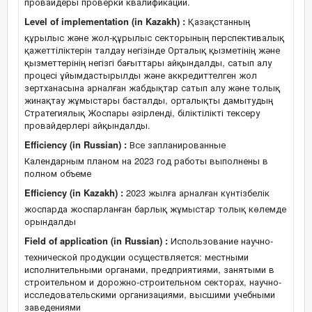
провайдеры проверки квалификации.
Level of implementation (in Kazakh) :
Қазақстанның
құрылыс және жол-құрылыс секторының перспективалық
қажеттіліктерін талдау негізінде Орталық қызметінің және
қызметтерінің негізгі бағыттары айқындалды, сатып алу
процесі ұйымдастырылды және аккредиттелген жол
зертханасына арналған жабдықтар сатып алу және толық
жинақтау жұмыстары басталды, орталықты дамытудың
Стратегиялық Жоспары әзірленді, біліктілікті тексеру
провайдерлері айқындалды.
Efficiency (in Russian) :
Все запланированные
Календарным планом на 2023 год работы выполнены в
полном объеме
Efficiency (in Kazakh) :
2023 жылға арналған күнтізбелік
жоспарда жоспарланған барлық жұмыстар толық көлемде
орындалды
Field of application (in Russian) :
Использование научно-
технической продукции осуществляется: местными
исполнительными органами, предприятиями, занятыми в
строительном и дорожно-строительном секторах, научно-
исследовательскими организациями, высшими учебными
заведениями