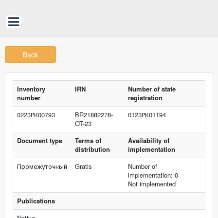
Back
Inventory
IRN
Number of state
number
registration
0223РК00793
BR21882278-
0123РК01194
OT-23
Document type
Terms of
Availability of
distribution
implementation
Промежуточный
Gratis
Number of
implementation: 0
Not implemented
Publications
Native