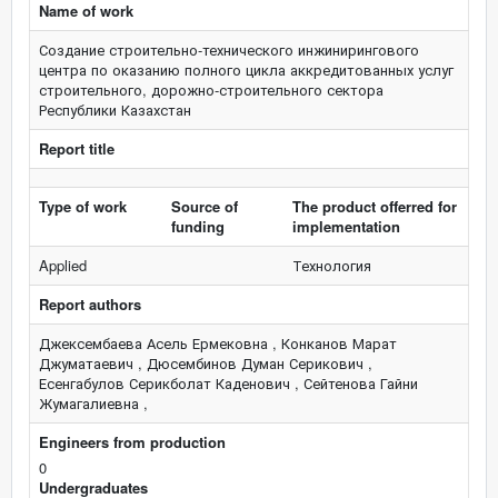
Name of work
Создание строительно-технического инжинирингового
центра по оказанию полного цикла аккредитованных услуг
строительного, дорожно-строительного сектора
Республики Казахстан
Report title
Type of work
Source of
The product offerred for
funding
implementation
Applied
Технология
Report authors
Джексембаева Асель Ермековна , Конканов Марат
Джуматаевич , Дюсембинов Думан Серикович ,
Есенгабулов Серикболат Каденович , Сейтенова Гайни
Жумагалиевна ,
Engineers from production
0
Undergraduates