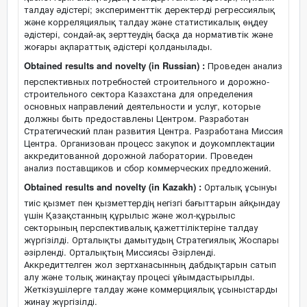
талдау әдістері; эксперименттік деректерді регрессиялық
және корреляциялық талдау және статистикалық өңдеу
әдістері, сондай-ақ зерттеудің басқа да нормативтік және
жоғары ақпараттық әдістері қолданылады.
Obtained results and novelty (in Russian) :
Проведен анализ
перспективных потребностей строительного и дорожно-
строительного сектора Казахстана для определения
основных направлений деятельности и услуг, которые
должны быть предоставлены Центром. Разработан
Стратегический план развития Центра. Разработана Миссия
Центра. Организован процесс закупок и доукомплектации
аккредитованной дорожной лаборатории. Проведен
анализ поставщиков и сбор коммерческих предложений.
Obtained results and novelty (in Kazakh) :
Орталық ұсынуы
тиіс қызмет пен қызметтердің негізгі бағыттарын айқындау
үшін Қазақстанның құрылыс және жол-құрылыс
секторының перспективалық қажеттіліктеріне талдау
жүргізілді. Орталықты дамытудың Стратегиялық Жоспары
әзірленді. Орталықтың Миссиясы Әзірленді.
Аккредиттелген жол зертханасынның дабдықтарын сатып
алу және толық жинақтау процесі ұйымдастырылды.
Жеткізушілерге талдау және коммерциялық ұсыныстарды
жинау жүргізілді.