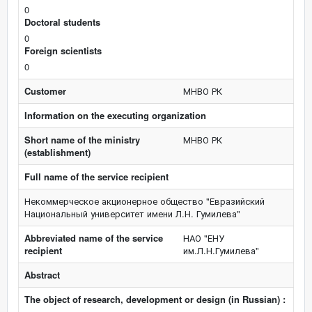
0
Doctoral students
0
Foreign scientists
0
Customer
МНВО РК
Information on the executing organization
Short name of the ministry
МНВО РК
(establishment)
Full name of the service recipient
Некоммерческое акционерное общество "Евразийский
Национальный университет имени Л.Н. Гумилева"
Abbreviated name of the service
НАО "ЕНУ
recipient
им.Л.Н.Гумилева"
Abstract
The object of research, development or design (in Russian) :