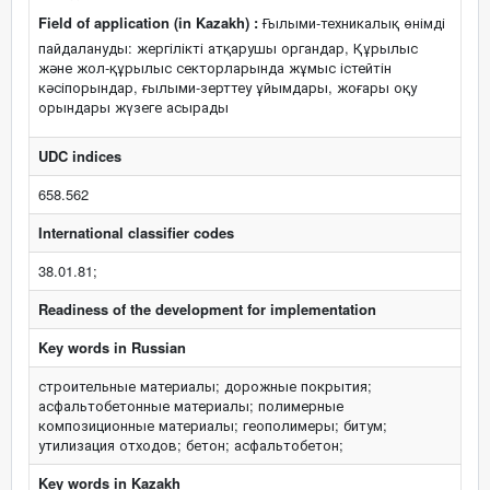
Field of application (in Kazakh) :
Ғылыми-техникалық өнімді
пайдалануды: жергілікті атқарушы органдар, Құрылыс
және жол-құрылыс секторларында жұмыс істейтін
кәсіпорындар, ғылыми-зерттеу ұйымдары, жоғары оқу
орындары жүзеге асырады
UDC indices
658.562
International classifier codes
38.01.81;
Readiness of the development for implementation
Key words in Russian
строительные материалы; дорожные покрытия;
асфальтобетонные материалы; полимерные
композиционные материалы; геополимеры; битум;
утилизация отходов; бетон; асфальтобетон;
Key words in Kazakh