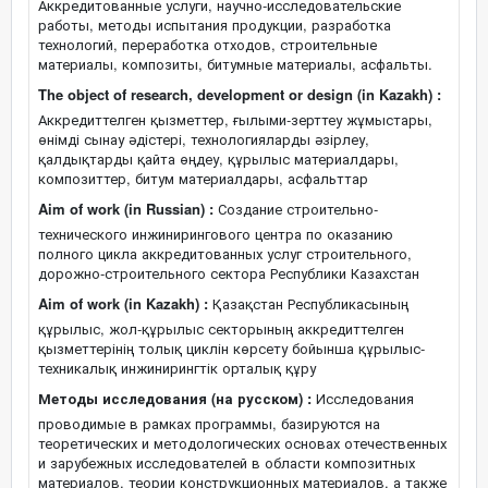
Аккредитованные услуги, научно-исследовательские
работы, методы испытания продукции, разработка
технологий, переработка отходов, строительные
материалы, композиты, битумные материалы, асфальты.
The object of research, development or design (in Kazakh) :
Аккредиттелген қызметтер, ғылыми-зерттеу жұмыстары,
өнімді сынау әдістері, технологияларды әзірлеу,
қалдықтарды қайта өңдеу, құрылыс материалдары,
композиттер, битум материалдары, асфальттар
Aim of work (in Russian) :
Создание строительно-
технического инжинирингового центра по оказанию
полного цикла аккредитованных услуг строительного,
дорожно-строительного сектора Республики Казахстан
Aim of work (in Kazakh) :
Қазақстан Республикасының
құрылыс, жол-құрылыс секторының аккредиттелген
қызметтерінің толық циклін көрсету бойынша құрылыс-
техникалық инжинирингтік орталық құру
Методы исследования (на русском) :
Исследования
проводимые в рамках программы, базируются на
теоретических и методологических основах отечественных
и зарубежных исследователей в области композитных
материалов, теории конструкционных материалов, а также