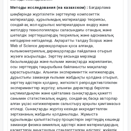
Методы исследования (на казахском) :
Бағдарлама
шеңберінде жүргізілетін зерттеулер композиттік
материалдар, құрылымдық материалдар теориясы,
сондай-ақ жол-құрылыс материалдарын өндіру және
жетілдіру технологиялары саласындағы отандық және
шетелдік зерттеушілердің теориялық және әдіснамалық
негіздеріне негізделеді. Ақпаратты талдау Scopus және
Web of Science дерекқорларын қоса алғанда,
ғылымометриялық дерекқорларды пайдалана отырып
жүзеге асырылады. Зерттеу аясында мерзімді
басылымдарда және ғылыми жинақтарда жарияланған,
осы зерттеудің тақырыбына байланысты мақалалар
қарастырылады. Алынған эксперименттік нәтижелердің
дұрыстығы заманауи ғылыми жабдықты қолдана отырып,
зерттеу әдістерін қолдану, жеткілікті репродуктивтілікпен
эксперименттер жүргізу; алынған деректерді берілген
ықтималдықпен және қайталама сынақтардың қажетті
санымен статистикалық өңдеу, сондай-ақ басқа авторлар
алған ұқсас нәтижелермен салыстыру арқылы қамтамасыз
етіледі. Сынақтарды жүргізу кезінде аккредиттелген
зертхананың жабдығы қолданылады. Жұмыста
құрылымды қалыптастыру процестерін зерттеудің кешенді
заманауи физика-химиялық әдістері және материалдардың
қасиеттерін анықтаудың стандартталған әдістері; жүйелік