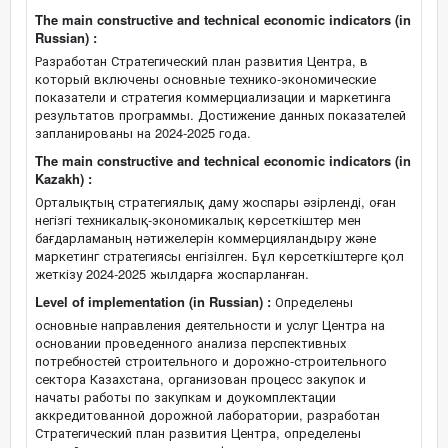
The main constructive and technical economic indicators (in
Russian) :
Разработан Стратегический план развития Центра, в
который включены основные технико-экономические
показатели и стратегия коммерциализации и маркетинга
результатов программы. Достижение данных показателей
запланированы на 2024-2025 года.
The main constructive and technical economic indicators (in
Kazakh) :
Орталықтың стратегиялық даму жоспары әзірленді, оған
негізгі техникалық-экономикалық көрсеткіштер мен
бағдарламаның нәтижелерін коммерцияландыру және
маркетинг стратегиясы енгізілген. Бұл көрсеткіштерге қол
жеткізу 2024-2025 жылдарға жоспарланған.
Level of implementation (in Russian) :
Определены
основные направления деятельности и услуг Центра на
основании проведенного анализа перспективных
потребностей строительного и дорожно-строительного
сектора Казахстана, организован процесс закупок и
начаты работы по закупкам и доукомплектации
аккредитованной дорожной лаборатории, разработан
Стратегический план развития Центра, определены