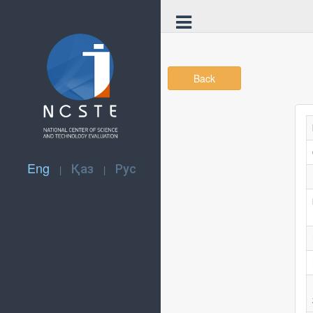
Back
Eng
Қаз
Рус
|
|