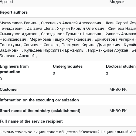
Applied
Модель
Report authors
Мухамедиев Равиль , Оксененко Алексей Алексеевич , Шеин Сергей Фе
Геннадьевич , Zaitseva Elena , Якунин Кирилл Олегович , Юничева Нади
Сымагулов Адилхан , Сагатдинова Гульшат Наилевна , Куанаев Арманж
Несипханович , Мерембаев Тимур Жумаканович , Еримбетова Айгерим
Талғатұлы , Сағынұлы Санжар , Гизатулин Кирилл Дмитриевич , Құсай
Вадимович , Кульдеев Нұрсұлтан Ержанұлы , Нұржанқызы Аружан , Б
Белоусов Алексей ,
Engineers from
Undergraduates
Doctoral studen
production
0
3
0
Customer
МНВО РК
Information on the executing organization
Short name of the ministry (establishment)
МНВО РК
Full name of the service recipient
Некоммерческое акционерное общество "Казахский Национальный Исс