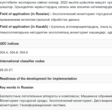
күнтізбелік жоспарына сәйкес келеді. 2023 жылға қойылған мақсат 
шешілді. Орындалған жұмыстардың сапасы мен алынған нәтижелердің 
Field of application (in Russian) :
Экологический мониторинг городско
применением интеллектуальной обработки данных
Field of application (in Kazakh) :
Қалалық агломерациялардың, оның і
технологияларына негізделген экологиялық мониторинг кешендері, әд
UDC indices
004.4, 004.8, 004.6
International classifier codes
28.23.27;
Readiness of the development for implementation
Key words in Russian
Беспилотные летательные аппараты и комплексы; Машинное обучение
Mониторинг городской среды; Экологический мониторинг; Дистанцио
мониторинг; Геоинформационная система;