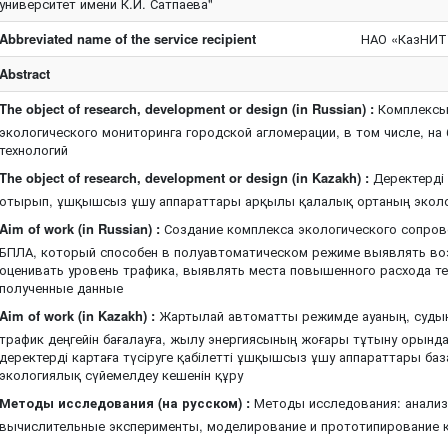
университет имени К.И. Сатпаева"
Abbreviated name of the service recipient
НАО «КазНИТУ
Abstract
The object of research, development or design (in Russian) :
Комплексы,
экологического мониторинга городской агломерации, в том числе, на
технологий
The object of research, development or design (in Kazakh) :
Деректерді 
отырып, ұшқышсыз ұшу аппараттары арқылы қалалық ортаның эколо
Aim of work (in Russian) :
Создание комплекса экологического сопров
БПЛА, который способен в полуавтоматическом режиме выявлять во
оценивать уровень трафика, выявлять места повышенного расхода те
полученные данные
Aim of work (in Kazakh) :
Жартылай автоматты режимде ауаның, судың
трафик деңгейін бағалауға, жылу энергиясының жоғары тұтыну орынд
деректерді картаға түсіруге қабілетті ұшқышсыз ұшу аппараттары б
экологиялық сүйемелдеу кешенін құру
Методы исследования (на русском) :
Методы исследования: анализ
вычислительные эксперименты, моделирование и прототипирование 