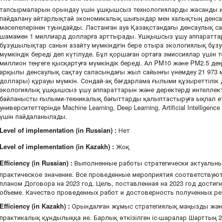
тапсырмаларын орындау үшін ұшқышсыз технологияларды жасанды ин
пайдалану айтарлықтай экономикалық шығындар мен халықтың денсау
мәселелерінен туындайды. Ластанған ауа Қазақстандағы денсаулық 
шамамен 1 миллиард долларға арттырады. Ұшқышсыз ұшу аппаратта
бұзушылықтар санын азайту мүмкіндігін бере отыра экологиялық бұ
мүмкіндік береді деп күтілуде. Бұл қоршаған ортаға эмиссиялар үшін
миллион теңгеге қысқартуға мүмкіндік береді. Ал PM10 және PM2.5 дең
арқылы денсаулық сақтау саласындағы жыл сайынғы үнемдеу 21 973 м
доллары) құрауы мүмкін. Сондай-ақ бағдарлама ғылыми құзыреттілік 
экологиялық ұшқышсыз ұшу аппараттарын және деректерді интеллекту
байланысты ғылыми-техникалық бағыттарды қалыптастыруға ықпал ет
университеттерінде Machine Learning, Deep Learning, Artificial Intellige
үшін пайдаланылады.
Level of implementation (in Russian) :
Нет
Level of implementation (in Kazakh) :
Жоқ
Efficiency (in Russian) :
Выполненные работы стратегически актуальны
практическое значение. Все проведенные мероприятия соответству
планом Договора на 2023 год. Цель, поставленная на 2023 год достиг
объеме. Качество проведенных работ и достоверность полученных ре
Efficiency (in Kazakh) :
Орындалған жұмыс стратегиялық маңызды жән
практикалық құндылыққа ие. Барлық өткізілген іс-шаралар Шарттың 