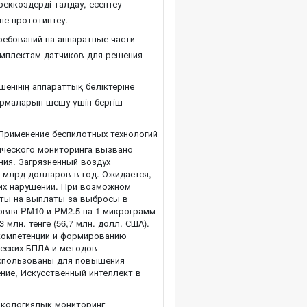
реккөздерді талдау, есептеу
әне прототиптеу.
ребований на аппаратные части
омплектам датчиков для решения
нінің аппараттық бөліктеріне
рмаларын шешу үшін бергіш
Применение беспилотных технологий
гического мониторинга вызвано
ния. Загрязненный воздух
1 млрд долларов в год. Ожидается,
их нарушений. При возможном
аты на выплаты за выбросы в
ровня PM10 и PM2.5 на 1 микрограмм
млн. тенге (56,7 млн. долл. США).
компетенции и формированию
ческих БПЛА и методов
использованы для повышения
ние, Искусственный интеллект в
кологиялық мониторинг