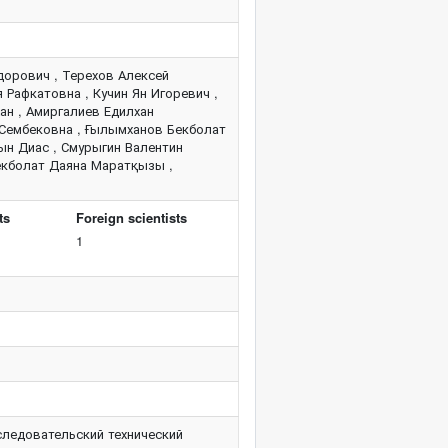
дорович , Терехов Алексей
я Рафкатовна , Кучин Ян Игоревич ,
ан , Амиргалиев Едилхан
 Сембековна , Ғылымханов Бекболат
ын Диас , Смурыгин Валентин
екболат Даяна Маратқызы ,
ts
Foreign scientists
1
ледовательский технический