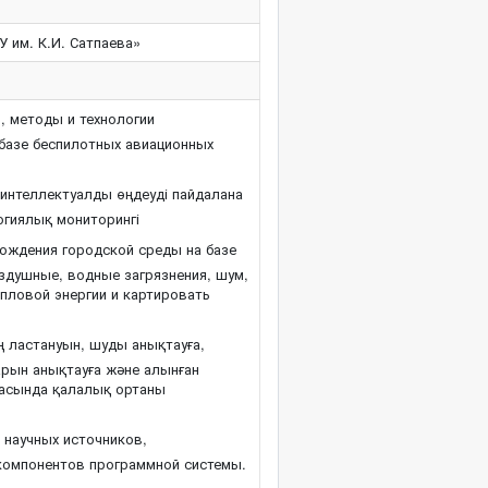
 им. К.И. Сатпаева»
 методы и технологии
 базе беспилотных авиационных
интеллектуалды өңдеуді пайдалана
гиялық мониторингі
ождения городской среды на базе
здушные, водные загрязнения, шум,
пловой энергии и картировать
 ластануын, шуды анықтауға,
арын анықтауға және алынған
азасында қалалық ортаны
 научных источников,
компонентов программной системы.