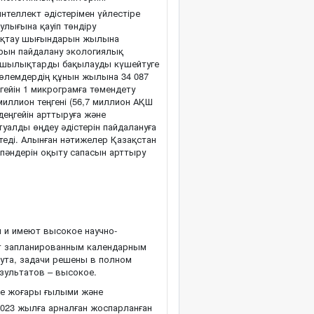
теллект әдістерімен үйлестіре
лығына қауіп төндіру
сақтау шығындарын жылына
рын пайдалану экологиялық
зушылықтарды бақылауды күшейтуге
 төлемдердің құнын жылына 34 087
гейін 1 микрограмға төмендету
иллион теңгені (56,7 миллион АҚШ
деңгейін арттыруға және
алды өңдеу әдістерін пайдалануға
еді. Алынған нәтижелер Қазақстан
nce пәндерін оқыту сапасын арттыру
 и имеют высокое научно-
ют запланированным календарным
нута, задачи решены в полном
зультатов – высокое.
е жоғары ғылыми және
2023 жылға арналған жоспарланған