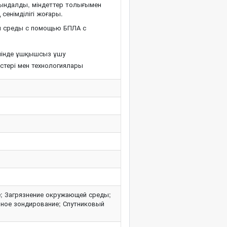
орындалды, міндеттер толығымен
сенімділігі жоғары.
й среды с помощью БПЛА с
шінде ұшқышсыз ұшу
істері мен технологиялары
; Загрязнение окружающей среды;
нное зондирование; Спутниковый