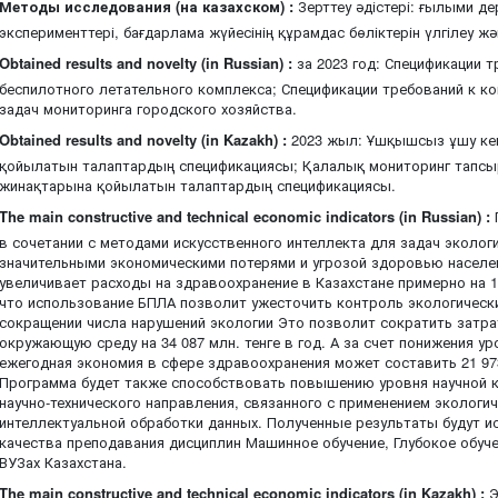
Методы исследования (на казахском) :
Зерттеу әдістері: ғылыми де
эксперименттері, бағдарлама жүйесінің құрамдас бөліктерін үлгілеу ж
Obtained results and novelty (in Russian) :
за 2023 год: Спецификации т
беспилотного летательного комплекса; Спецификации требований к к
задач мониторинга городского хозяйства.
Obtained results and novelty (in Kazakh) :
2023 жыл: Ұшқышсыз ұшу кеше
қойылатын талаптардың спецификациясы; Қалалық мониторинг тапсы
жинақтарына қойылатын талаптардың спецификациясы.
The main constructive and technical economic indicators (in Russian) :
в сочетании с методами искусственного интеллекта для задач эколо
значительными экономическими потерями и угрозой здоровью населе
увеличивает расходы на здравоохранение в Казахстане примерно на 
что использование БПЛА позволит ужесточить контроль экологическ
сокращении числа нарушений экологии Это позволит сократить затр
окружающую среду на 34 087 млн. тенге в год. А за счет понижения у
ежегодная экономия в сфере здравоохранения может составить 21 973 
Программа будет также способствовать повышению уровня научной 
научно-технического направления, связанного с применением экологи
интеллектуальной обработки данных. Полученные результаты будут 
качества преподавания дисциплин Машинное обучение, Глубокое обуче
ВУЗах Казахстана.
The main constructive and technical economic indicators (in Kazakh) :
Э