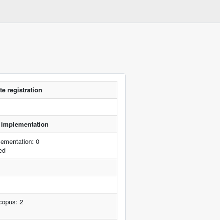
e registration
of implementation
ementation: 0
ed
copus: 2