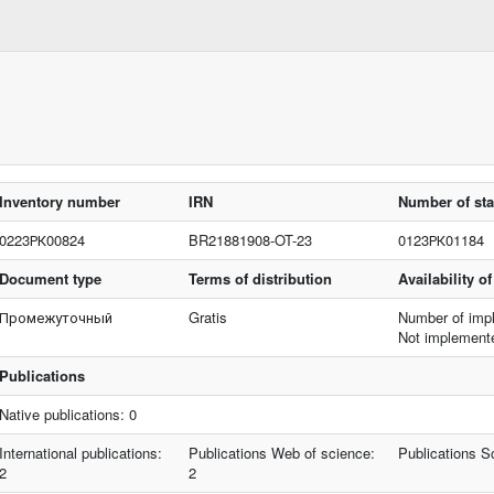
Inventory number
IRN
Number of stat
0223РК00824
BR21881908-OT-23
0123РК01184
Document type
Terms of distribution
Availability 
Промежуточный
Gratis
Number of impl
Not implement
Publications
Native publications: 0
International publications:
Publications Web of science:
Publications S
2
2