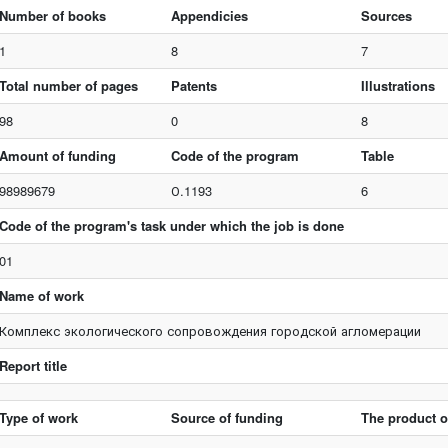
Number of books
Appendicies
Sources
1
8
7
Total number of pages
Patents
Illustrations
98
0
8
Amount of funding
Code of the program
Table
98989679
О.1193
6
Code of the program's task under which the job is done
01
Name of work
Комплекс экологического сопровождения городской агломерации
Report title
Type of work
Source of funding
The product o