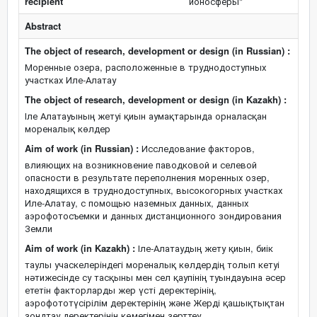
recipient
ионосферы"
Abstract
The object of research, development or design (in Russian) :
Моренные озера, расположенные в труднодоступных
участках Иле-Алатау
The object of research, development or design (in Kazakh) :
Іле Алатауының жетуі қиын аумақтарында орналасқан
мореналық көлдер
Aim of work (in Russian) :
Исследование факторов,
влияющих на возникновение паводковой и селевой
опасности в результате переполнения моренных озер,
находящихся в труднодоступных, высокогорных участках
Иле-Алатау, с помощью наземных данных, данных
аэрофотосъемки и данных дистанционного зондирования
Земли
Aim of work (in Kazakh) :
Іле-Алатаудың жету қиын, биік
таулы учаскелеріндегі мореналық көлдердің толып кетуі
нәтижесінде су тасқыны мен сел қаупінің туындауына әсер
ететін факторларды жер үсті деректерінің,
аэрофототүсірілім деректерінің және Жерді қашықтықтан
зондтау деректерінің көмегімен зерттеу