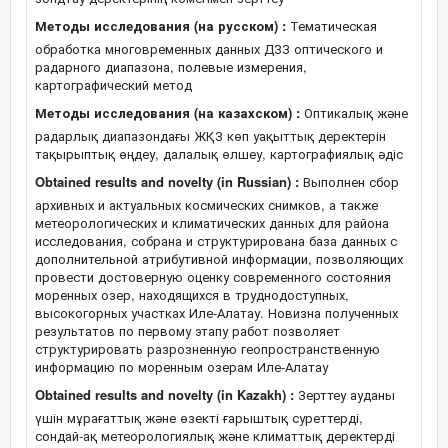
Методы исследования (на русском) :
Тематическая
обработка многовременных данных ДЗЗ оптического и
радарного диапазона, полевые измерения,
картографический метод
Методы исследования (на казахском) :
Оптикалық және
радарлық диапазондағы ЖҚЗ көп уақыттық деректерін
тақырыптық өңдеу, далалық өлшеу, картографиялық әдіс
Obtained results and novelty (in Russian) :
Выполнен сбор
архивных и актуальных космических снимков, а также
метеорологических и климатических данных для района
исследования, собрана и структурирована база данных с
дополнительной атрибутивной информации, позволяющих
провести достоверную оценку современного состояния
моренных озер, находящихся в труднодоступных,
высокогорных участках Иле-Алатау. Новизна полученных
результатов по первому этапу работ позволяет
структурировать разрозненную геопространственную
информацию по моренным озерам Иле-Алатау
Obtained results and novelty (in Kazakh) :
Зерттеу ауданы
үшін мұрағаттық және өзекті ғарыштық суреттерді,
сондай-ақ метеорологиялық және климаттық деректерді