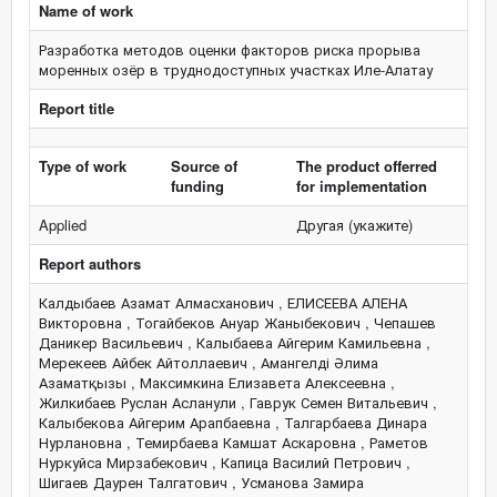
Name of work
Разработка методов оценки факторов риска прорыва
моренных озёр в труднодоступных участках Иле-Алатау
Report title
Type of work
Source of
The product offerred
funding
for implementation
Applied
Другая (укажите)
Report authors
Калдыбаев Азамат Алмасханович , ЕЛИСЕЕВА АЛЕНА
Викторовна , Тогайбеков Ануар Жаныбекович , Чепашев
Даникер Васильевич , Калыбаева Айгерим Камильевна ,
Мерекеев Айбек Айтоллаевич , Амангелді Әлима
Азаматқызы , Максимкина Елизавета Алексеевна ,
Жилкибаев Руслан Асланули , Гаврук Семен Витальевич ,
Калыбекова Айгерим Арапбаевна , Талгарбаева Динара
Нурлановна , Темирбаева Камшат Аскаровна , Раметов
Нуркуйса Мирзабекович , Капица Василий Петрович ,
Шигаев Даурен Талгатович , Усманова Замира