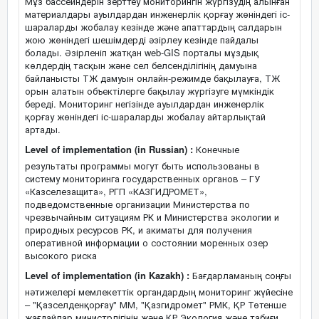
Мұз бассейндерін зерттеу мониторингін жүргізудің алынған
материалдары ауылдардан инженерлік қорғау жөніндегі іс-
шараларды жобалау кезінде және апаттардың салдарын
жою жөніндегі шешімдерді әзірлеу кезінде пайдалы
болады. Әзірленіп жатқан web-GIS порталы мұздық
көлдердің тасқын және сел белсенділігінің дамуына
байланысты ТЖ дамуын онлайн-режимде бақылауға, ТЖ
орын алатын объектілерге бақылау жүргізуге мүмкіндік
береді. Мониторинг негізінде ауылдардан инженерлік
қорғау жөніндегі іс-шараларды жобалау айтарлықтай
артады.
Level of implementation (in Russian) :
Конечные
результаты программы могут быть использованы в
систему мониторинга государственных органов – ГУ
«Казселезащита», РГП «КАЗГИДРОМЕТ»,
подведомственные организации Министерства по
чрезвычайным ситуациям РК и Министерства экологии и
природных ресурсов РК, и акиматы для получения
оперативной информации о состоянии моренных озер
высокого риска
Level of implementation (in Kazakh) :
Бағдарламаның соңғы
нәтижелері мемлекеттік органдардың мониторинг жүйесіне
– "Қазселденқорғау" ММ, "Қазгидромет" РМК, ҚР Төтенше
жағдайлар министрлігінің және ҚР Экология және табиғи