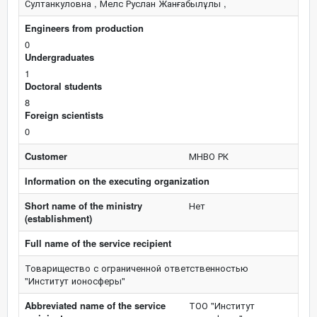
Султанкуловна , Мелс Руслан Жанғабылұлы ,
Engineers from production
0
Undergraduates
1
Doctoral students
8
Foreign scientists
0
Customer
МНВО РК
Information on the executing organization
Short name of the ministry
Нет
(establishment)
Full name of the service recipient
Товарищество с ограниченной ответственностью
"Институт ионосферы"
Abbreviated name of the service
ТОО "Институт