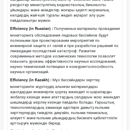
ресурстар министрлігінің ведомстволық бағынысты
ұйымдары және әкімдіктер жоғары қауіпті мореналық
көлдердің жай-күйі туралы жедел ақпарат алу үшін
пайдаланылуы мүмкін.
Efficiency (in Russian) :
Полученные материалы проведения
мониторинга обследования ледовых бассейнов будут
полезными при проектировании мероприятий по
инженерной защите от селей и при разработке решений по
ликвидации последствий катастроф. Развитие
современных методов космических технологии позволят
повысить уровень эффективности научных исследований,
научно-технический потенциал и конкурентоспособность
научных организаций.
Efficiency (in Kazakh) :
Мұз бассейндерін зерттеу
мониторингін жүргізудің алынған материалдары
ауылдардан инженерлік қорғау жөніндегі іс-шараларды
жобалау кезінде және апаттардың салдарын жою жөніндегі
шешімдерді әзірлеу кезінде пайдалы болады. Ғарыштық
технологиялардың заманауи әдістерін дамыту ғылыми
зерттеулердің тиімділік деңгейін, ғылыми-техникалық
әлеуетті және ғылыми ұйымдардың бәсекеге қабілеттілігін
арттыруға мүмкіндік береді.