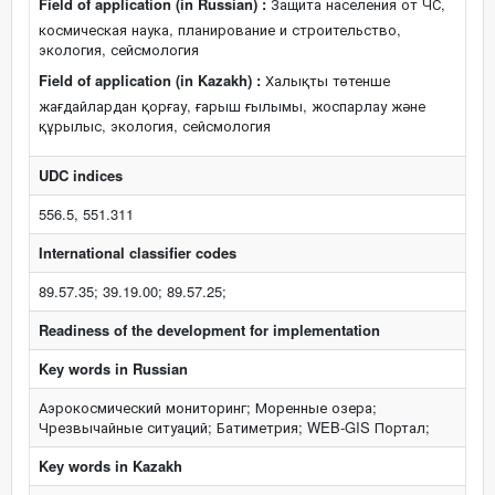
Field of application (in Russian) :
Защита населения от ЧС,
космическая наука, планирование и строительство,
экология, сейсмология
Field of application (in Kazakh) :
Халықты төтенше
жағдайлардан қорғау, ғарыш ғылымы, жоспарлау және
құрылыс, экология, сейсмология
UDC indices
556.5, 551.311
International classifier codes
89.57.35; 39.19.00; 89.57.25;
Readiness of the development for implementation
Key words in Russian
Аэрокосмический мониторинг; Моренные озера;
Чрезвычайные ситуаций; Батиметрия; WEB-GIS Портал;
Key words in Kazakh