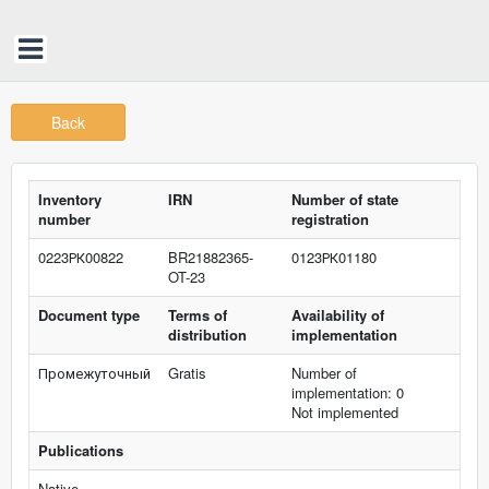
Back
Inventory
IRN
Number of state
number
registration
0223РК00822
BR21882365-
0123РК01180
OT-23
Document type
Terms of
Availability of
distribution
implementation
Промежуточный
Gratis
Number of
implementation: 0
Not implemented
Publications
Native