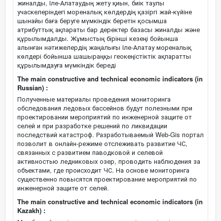
жиналды, Іле-Алатаудың жету қиын, биік таулы
учаскелеріндегі мореналық көлдердің қазіргі жай-күйіне
шынайы баға беруге мүмкіндік беретін қосымша
атрибуттық ақпараты бар деректер базасы жиналды және
құрылымдалды. Жұмыстың бірінші кезеңі бойынша
алынған нәтижелердің жаңалығы Іле-Алатау мореналық
көлдері бойынша шашыраңқы геокеңістіктік ақпаратты
құрылымдауға мүмкіндік береді
The main constructive and technical economic indicators (in
Russian) :
Полученные материалы проведения мониторинга
обследования ледовых бассейнов будут полезными при
проектировании мероприятий по инженерной защите от
селей и при разработке решений по ликвидации
последствий катастроф. Разработываемый Web-Gis портал
позволит в онлайн-режиме отслеживать развитие ЧС,
связанных с развитием паводковой и селевой
активностью ледниковых озер, проводить наблюдения за
объектами, где происходит ЧС. На основе мониторинга
существенно повысятся проектирование мероприятий по
инженерной защите от селей.
The main constructive and technical economic indicators (in
Kazakh) :